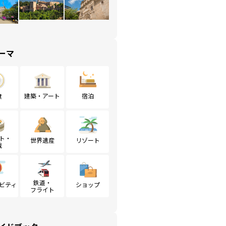
ーマ
食
建築・アート
宿泊
ト・
世界遺産
リゾート
戦
鉄道・
ビティ
ショップ
フライト