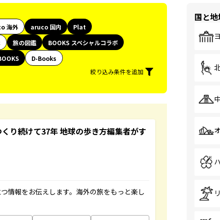
国と地
co 海外
aruco 国内
Plat
代
旅の図鑑
BOOKS スペシャルコラボ
BOOKS
D-Books
絞り込み条件を追加
つくり続けて37年 地球の歩き方編集者がす
立つ情報をお伝えします。海外の旅をもっと楽し