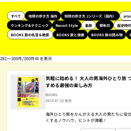
すべて
地球の歩き方 海外
地球の歩き方 Jシリーズ（国内）
aru
ランキング&テクニック
Resort Style
島旅
御朱印
歴史時
BOOKS 旅の名言＆絶景
BOOKS 旅と健康
BOOKS 旅の読み物
281〜300件/300件中 を表示
気軽に始める！ 大人の男海外ひとり旅 
すめる最強の楽しみ方
BOOKS
2019.01.23 発売
海外ひとり旅をかんがえる大人の男たちに役
くするノウハウ、ヒントが満載！