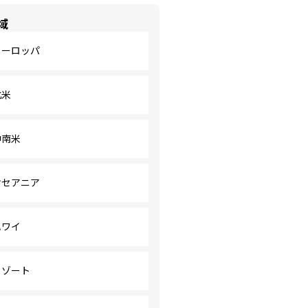
域
ヨーロッパ
北米
中南米
オセアニア
ハワイ
リゾート