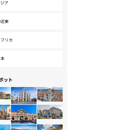
アジア
中近東
アフリカ
日本
ポット