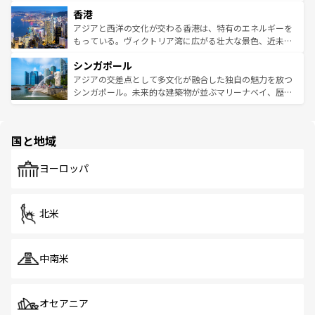
世界中の食通を魅了してやまないベトナム料理も魅力のひ
寺院や市場がいたるところに点在し、古きよき文化と現代
香港
とつ。フォーやバインミー、ベトナムコーヒーなどは、ぜ
の活気が交差している。北部ではチェンマイなどの山岳地
ひ現地で味わいたい。どの地域を訪れてもあたたかい人々
帯で自然と触れ合い、南部ではプーケットやクラビの美し
アジアと西洋の文化が交わる香港は、特有のエネルギーを
が旅行者を迎えてくれるので、きっと忘れられない旅にな
いビーチでリゾート気分を楽しむことができる。タイ料理
もっている。ヴィクトリア湾に広がる壮大な景色、近未来
るはずだ。 なお、新着のベトナム情報は
コンテンツ一覧
を
は世界的に有名で、屋台から高級レストランまで味覚を刺
的なアートスポット、そして歴史と現代が融合した町並
参照してほしい。
シンガポール
激する。気候は一年中温暖で、どの季節にも異なる楽しみ
み、どこを訪れても感動するはず。観光スポットが密集し
が待っている。親しみやすいタイの人々、仏教を中心とし
ており、効率よく見どころを回れるのも魅力。息をのむよ
アジアの交差点として多文化が融合した独自の魅力を放つ
た文化、そして多様な観光資源が、訪れる旅人を魅了し続
うな絶景から文化的な体験まで、香港を存分に楽しみ尽く
シンガポール。未来的な建築物が並ぶマリーナベイ、歴史
ける。 なお、新着のタイ情報は
コンテンツ一覧
を参照して
そう。 なお、新着の香港情報は
コンテンツ一覧
を参照して
と伝統を感じられるエスニックタウン、多数の緑豊かな公
ほしい。
ほしい。
園や自然保護区など、自然が調和した近代的な景観と文化
の多様性あふれるカラフルな町は、どこを歩いても新しい
国と地域
発見がある。さらに、治安のよさや充実した公共交通機関
も、旅行者にとっては魅力的なポイント。グルメも豊富
で、ホーカーズは地元の風情を楽しめる外せないスポット
ヨーロッパ
だ。訪れる人を飽きさせないシンガポールで、多様な魅力
を体感しよう。 なお、新着のシンガポール情報は
コンテン
ツ一覧
を参照してほしい。
北米
中南米
オセアニア