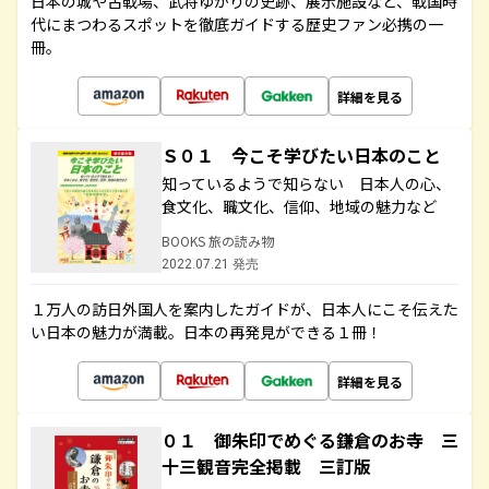
日本の城や古戦場、武将ゆかりの史跡、展示施設など、戦国時
代にまつわるスポットを徹底ガイドする歴史ファン必携の一
冊。
詳細を見る
Ｓ０１ 今こそ学びたい日本のこと
知っているようで知らない 日本人の心、
食文化、職文化、信仰、地域の魅力など
BOOKS 旅の読み物
2022.07.21 発売
１万人の訪日外国人を案内したガイドが、日本人にこそ伝えた
い日本の魅力が満載。日本の再発見ができる１冊！
詳細を見る
０１ 御朱印でめぐる鎌倉のお寺 三
十三観音完全掲載 三訂版