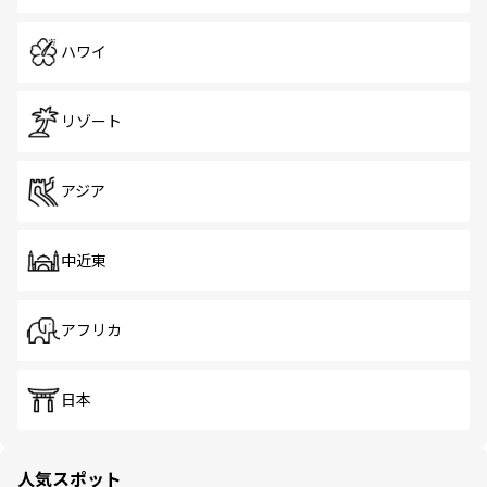
ハワイ
リゾート
アジア
中近東
アフリカ
日本
人気スポット