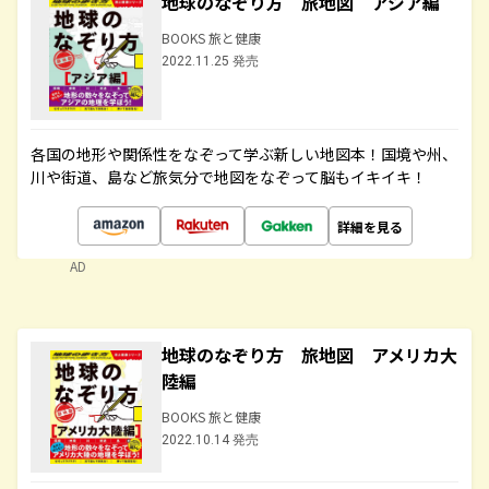
地球のなぞり方 旅地図 アジア編
BOOKS 旅と健康
2022.11.25 発売
各国の地形や関係性をなぞって学ぶ新しい地図本！国境や州、
川や街道、島など旅気分で地図をなぞって脳もイキイキ！
詳細を見る
AD
地球のなぞり方 旅地図 アメリカ大
陸編
BOOKS 旅と健康
2022.10.14 発売