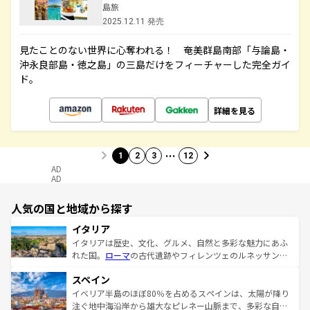
島旅
2025.12.11 発売
見たことのない世界に心奪われる！ 奄美群島南部「与論島・
沖永良部島・徳之島」の三島だけをフィーチャーした完全ガイ
ド。
詳細を見る
…
1
2
3
12
AD
AD
人気の国と地域から探す
イタリア
イタリアは歴史、文化、グルメ、自然と多彩な魅力にあふ
れた国。
ローマ
の古代遺跡やフィレンツェのルネッサンス
美術、ヴェネツィアの運河など、歴史あるスポットはもち
スペイン
ろん、トスカーナの美しい田園風景やアマルフィ海岸の絶
景など、自然景観も見逃せない。観光の合間には、本場の
イベリア半島のほぼ80％を占めるスペインは、太陽が降り
ピザやパスタなど、絶品のイタリア料理を堪能することも
注ぐ地中海沿岸から雄大なピレネー山脈まで、多彩な自然