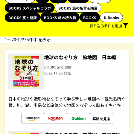
BOOKS スペシャルコラボ
BOOKS 旅の名言＆絶景
BOOKS 旅と健康
BOOKS 旅の読み物
BOOKS
D-Books
絞り込み条件を追加
1〜20件/235件中 を表示
地球のなぞり方 旅地図 日本編
BOOKS 旅と健康
2022.11.25 発売
日本の地形や造形物をなぞって学ぶ新しい地図本！観光名所や
橋、川、湖、半島など旅気分で地図をなぞって脳もイキイキ！
詳細を見る