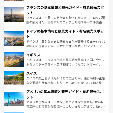
できる。朝目覚めてから夜眠るまで、すべての瞬間を楽し
と文化が詰まったヨーロッパ屈指の旅行先だ。多様な地域
フランスの基本情報と観光ガイド・有名観光スポ
ませてくれるイタリアで、忘れられない旅をしてみよう！
文化が根付くこの国では、情熱的なフラメンコ、熱気あふ
なお、新着のイタリア情報は
コンテンツ一覧
を参照してほ
れる闘牛、そして美味しいタパスが生活の一部となってい
ット
しい。
る。首都マドリードの洗練された雰囲気や、バルセロナの
フランスは、世界中の旅行者を魅了し続けるヨーロッパ屈
アートに溢れた街角から、地方では古代ローマ遺跡や中世
指の観光地だ。首都パリのエッフェル塔やルーブル美術館
の城塞都市、穏やかなビーチリゾートまで多彩な表情を見
といった象徴的なスポットから、田舎町の古風な美しさま
せる。地方によって風土や気候が異なるスペインはその個
ドイツの基本情報と観光ガイド・有名観光スポッ
で、幅広い魅力が詰まっている。華麗な宮殿、歴史的な大
性で訪れる人を魅了する。 なお、新着のスペイン情報は
コ
聖堂、美しいビーチ、そして豊かな自然が、訪れる者を心
ト
ンテンツ一覧
を参照してほしい。
から魅了する。また、フランスは美食の国としても知ら
ドイツは、豊かな歴史と多彩な文化が交差するヨーロッパ
れ、フランス料理はユネスコ無形文化遺産にも登録されて
の中心に位置する国。中世の街並みが残るロマンチック街
いる。シャンパンの発祥地であるランス、プロヴァンスの
道から、未来を先取りするようなモダンな都市まで多様な
香り高いラベンダー畑など、多彩な楽しみ方が可能だ。さ
イギリス
顔を持つこの国は、どこを歩いても飽きることがない。ベ
らに、パリ以外の地域にも魅力が溢れており、どの街角に
ルリンの文化的活気、バイエルン州のアルプスの絶景、そ
イギリスは、古きよき伝統と最先端が共存する国。ウェス
も豊かな歴史と文化が息づいている。パリ以外の個性あふ
してライン川沿いのワイン畑といった風景は必見。ビール
トミンスター寺院や大英博物館のようなランドマーク、歴
れる地方に足を運ぶとそれぞれで全く異なる文化を体験で
とソーセージを味わいながら地元の人と過ごす楽しい時間
史ある大学都市、美しい丘陵地帯や牧歌的な風景など、エ
きるだろう。 なお、新着のフランス情報は
コンテンツ一覧
スイス
は、お酒好きな人にはぜひ体験してほしい。 なお、新着の
リアごとに異なる魅力がある。また、優雅なアフタヌーン
を参照してほしい。
ドイツ情報は
コンテンツ一覧
を参照してほしい。
ティー、ビール好きにはたまらない英国パブ、サッカー観
スイスの国土面積は九州ほどの広さだが、運行時刻が正確
戦など、本場だからこそできる体験も豊富。イギリスを旅
な交通網が整備されており、初心者でも安心して個人旅行
して楽しみつくそう。 なお、新着のイギリス情報は
コンテ
を楽しめる。日本同様に時刻表どおりの旅が可能だ。中世
アメリカの基本情報と観光ガイド・有名観光スポ
ンツ一覧
を参照してほしい。
の建物がそのまま残る町や、スイスならではのユニークな
博物館もあり、アルプス観光だけでなく町歩きも満喫する
ット
ことができる。国民の所得が高いため物価も高いが、旅行
アメリカ合衆国は、広大な土地と多様な文化が魅力の国。
者向けの交通パス提供のサービスもあり、うまく活用すれ
東海岸の都市部から西海岸のカリフォルニアまで、訪れる
ば市内交通費無料で観光を楽しむこともできる。 なお、新
場所ごとに異なる風景と体験が待っている。ニューヨーク