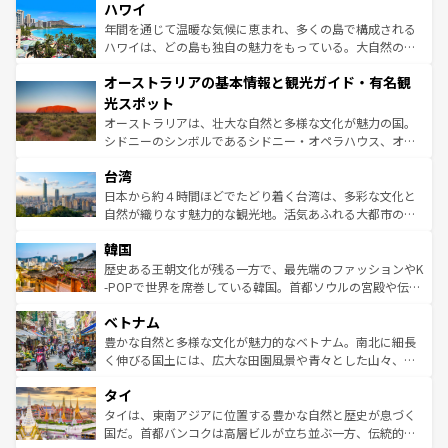
着のスイス情報は
コンテンツ一覧
を参照してほしい。
ハワイ
のような巨大都市は、観光、ショッピング、エンターテイ
ンメントが詰まった刺激的なスポットだ。一方、アメリカ
年間を通じて温暖な気候に恵まれ、多くの島で構成される
西部には大自然が広がり、グランドキャニオンやイエロー
ハワイは、どの島も独自の魅力をもっている。大自然の神
ストーン国立公園といった絶景が堪能できる。さらに、南
秘を感じたいなら、火山が生み出した壮大な景観を誇るハ
オーストラリアの基本情報と観光ガイド・有名観
部のニューオーリンズでは、音楽と美食が融合した独特の
ワイ島は見逃せない。また、定番の観光地といえばオアフ
文化が魅力。旅行者はアメリカの各地域で異なる魅力を楽
島だが、静かな自然を求めるならマウイ島やカウアイ島が
光スポット
しみながら、その多様性と豊かな歴史を感じることができ
おすすめ。エメラルドグリーンに輝く海をはじめ、豊かな
オーストラリアは、壮大な自然と多様な文化が魅力の国。
るだろう。車でのロードトリップや列車の旅も、アメリカ
文化や歴史が息づいている。「アロハスピリット」と呼ば
シドニーのシンボルであるシドニー・オペラハウス、オー
ならではの贅沢な旅のスタイルだ。 なお、新着のアメリカ
れるおもてなしの心で訪れる人々を迎えてくれるハワイの
ストラリア東海岸北部に広がる大サンゴ礁地帯グレートバ
情報は
コンテンツ一覧
を参照してほしい。
人々、おいしいローカルフードやハワイアンミュージッ
台湾
リアリーフや大陸中央部にそびえるウルル（エアーズロッ
ク、伝統的なフラダンスなど、すべてがハワイの魅力を彩
ク）、タスマニアの美しい原生林やケアンズの熱帯雨林な
日本から約４時間ほどでたどり着く台湾は、多彩な文化と
っている。訪れるたびに新しい発見と感動が待っているハ
ど、見どころがたくさん。また、カフェやワイン、オージ
自然が織りなす魅力的な観光地。活気あふれる大都市の台
ワイを、存分に味わってほしい。 なお、新着のハワイ情報
ービーフなどの食文化も豊かで、美味しいものであふれて
北やノスタルジックな町並みが人気な九份（ジォウフェ
は
コンテンツ一覧
を参照してほしい。
韓国
いる。アクティビティも充実しており、サーフィンやダイ
ン）、静ひつな山岳地帯である台湾東部など、都市の喧騒
ビング、ハイキングなど、アウトドア好きにはたまらな
と山間の静けさが共存しており、訪れる人に新しい発見と
歴史ある王朝文化が残る一方で、最先端のファッションやK
い。オーストラリアの多彩な魅力を存分に味わいつくそ
驚きをもたらしてくれる。また、奥深い台湾の食文化も魅
-POPで世界を席巻している韓国。首都ソウルの宮殿や伝統
う。 なお、新着のオーストラリア情報は
コンテンツ一覧
を
力で、夜市などの屋台グルメから高級料理、ヘルシーで美
家屋が並ぶエリアでは韓国の歴史と文化に浸ることがで
参照してほしい。
ベトナム
容にもいいと評判のスイーツなど、バラエティ豊かな料理
き、地方に足を延ばせば四季折々の自然美を楽しむことが
が味わえる。 なお、新着の台湾情報は
コンテンツ一覧
を参
できる。そして、キムチや焼肉、絶品のストリートフード
豊かな自然と多様な文化が魅力的なベトナム。南北に細長
照してほしい。
まで、さまざまな韓国料理が待っている。夜には、韓国な
く伸びる国土には、広大な田園風景や青々とした山々、世
らではのナイトライフも堪能できる。あたたかいホスピタ
界遺産に登録された壮大な自然景観が点在し、都市部では
タイ
リティに包まれながら、韓国の多彩な魅力を心ゆくまで味
急速な発展と共に伝統が息づく。ハノイの古い町並みやホ
わってみてほしい。 なお、新着の韓国情報は
コンテンツ一
ーチミン市のフランス統治時代の建物も、独特の雰囲気を
タイは、東南アジアに位置する豊かな自然と歴史が息づく
覧
を参照してほしい。
醸し出している。また、バラエティの豊かさとおいしさで
国だ。首都バンコクは高層ビルが立ち並ぶ一方、伝統的な