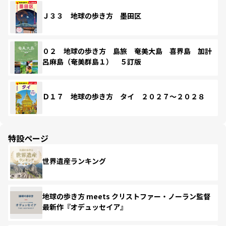
Ｊ３３ 地球の歩き方 墨田区
０２ 地球の歩き方 島旅 奄美大島 喜界島 加計
呂麻島（奄美群島１） ５訂版
Ｄ１７ 地球の歩き方 タイ ２０２７～２０２８
特設ページ
世界遺産ランキング
地球の歩き方 meets クリストファー・ノーラン監督
最新作『オデュッセイア』