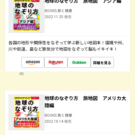
地球のなぞり方 旅地図 アジア編
BOOKS 旅と健康
2022.11.25 発売
各国の地形や関係性をなぞって学ぶ新しい地図本！国境や州、
川や街道、島など旅気分で地図をなぞって脳もイキイキ！
詳細を見る
AD
地球のなぞり方 旅地図 アメリカ大
陸編
BOOKS 旅と健康
2022.10.14 発売