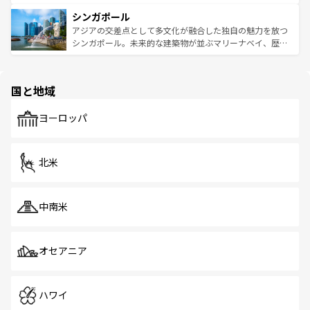
るはずだ。 なお、新着のベトナム情報は
コンテンツ一覧
を
は世界的に有名で、屋台から高級レストランまで味覚を刺
的なアートスポット、そして歴史と現代が融合した町並
参照してほしい。
シンガポール
激する。気候は一年中温暖で、どの季節にも異なる楽しみ
み、どこを訪れても感動するはず。観光スポットが密集し
が待っている。親しみやすいタイの人々、仏教を中心とし
ており、効率よく見どころを回れるのも魅力。息をのむよ
アジアの交差点として多文化が融合した独自の魅力を放つ
た文化、そして多様な観光資源が、訪れる旅人を魅了し続
うな絶景から文化的な体験まで、香港を存分に楽しみ尽く
シンガポール。未来的な建築物が並ぶマリーナベイ、歴史
ける。 なお、新着のタイ情報は
コンテンツ一覧
を参照して
そう。 なお、新着の香港情報は
コンテンツ一覧
を参照して
と伝統を感じられるエスニックタウン、多数の緑豊かな公
ほしい。
ほしい。
園や自然保護区など、自然が調和した近代的な景観と文化
の多様性あふれるカラフルな町は、どこを歩いても新しい
国と地域
発見がある。さらに、治安のよさや充実した公共交通機関
も、旅行者にとっては魅力的なポイント。グルメも豊富
で、ホーカーズは地元の風情を楽しめる外せないスポット
ヨーロッパ
だ。訪れる人を飽きさせないシンガポールで、多様な魅力
を体感しよう。 なお、新着のシンガポール情報は
コンテン
ツ一覧
を参照してほしい。
北米
中南米
オセアニア
ハワイ