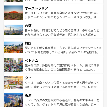
ストーン国立公園といった絶景が堪能できる。さらに、南
秘を感じたいなら、火山が生み出した壮大な景観を誇るハ
オーストラリア
部のニューオーリンズでは、音楽と美食が融合した独特の
ワイ島は見逃せない。また、定番の観光地といえばオアフ
文化が魅力。旅行者はアメリカの各地域で異なる魅力を楽
島だが、静かな自然を求めるならマウイ島やカウアイ島が
オーストラリアは、壮大な自然と多様な文化が魅力の国。
しみながら、その多様性と豊かな歴史を感じることができ
おすすめ。エメラルドグリーンに輝く海をはじめ、豊かな
シドニーのシンボルであるシドニー・オペラハウス、オー
るだろう。車でのロードトリップや列車の旅も、アメリカ
文化や歴史が息づいている。「アロハスピリット」と呼ば
ストラリア東海岸北部に広がる大サンゴ礁地帯グレートバ
ならではの贅沢な旅のスタイルだ。 なお、新着のアメリカ
台湾
れるおもてなしの心で訪れる人々を迎えてくれるハワイの
リアリーフや大陸中央部にそびえるウルル（エアーズロッ
情報は
コンテンツ一覧
を参照してほしい。
人々、おいしいローカルフードやハワイアンミュージッ
ク）、タスマニアの美しい原生林やケアンズの熱帯雨林な
日本から約４時間ほどでたどり着く台湾は、多彩な文化と
ク、伝統的なフラダンスなど、すべてがハワイの魅力を彩
ど、見どころがたくさん。また、カフェやワイン、オージ
自然が織りなす魅力的な観光地。活気あふれる大都市の台
っている。訪れるたびに新しい発見と感動が待っているハ
ービーフなどの食文化も豊かで、美味しいものであふれて
北やノスタルジックな町並みが人気な九份（ジォウフェ
ワイを、存分に味わってほしい。 なお、新着のハワイ情報
韓国
いる。アクティビティも充実しており、サーフィンやダイ
ン）、静ひつな山岳地帯である台湾東部など、都市の喧騒
は
コンテンツ一覧
を参照してほしい。
ビング、ハイキングなど、アウトドア好きにはたまらな
と山間の静けさが共存しており、訪れる人に新しい発見と
歴史ある王朝文化が残る一方で、最先端のファッションやK
い。オーストラリアの多彩な魅力を存分に味わいつくそ
驚きをもたらしてくれる。また、奥深い台湾の食文化も魅
-POPで世界を席巻している韓国。首都ソウルの宮殿や伝統
う。 なお、新着のオーストラリア情報は
コンテンツ一覧
を
力で、夜市などの屋台グルメから高級料理、ヘルシーで美
家屋が並ぶエリアでは韓国の歴史と文化に浸ることがで
参照してほしい。
ベトナム
容にもいいと評判のスイーツなど、バラエティ豊かな料理
き、地方に足を延ばせば四季折々の自然美を楽しむことが
が味わえる。 なお、新着の台湾情報は
コンテンツ一覧
を参
できる。そして、キムチや焼肉、絶品のストリートフード
豊かな自然と多様な文化が魅力的なベトナム。南北に細長
照してほしい。
まで、さまざまな韓国料理が待っている。夜には、韓国な
く伸びる国土には、広大な田園風景や青々とした山々、世
らではのナイトライフも堪能できる。あたたかいホスピタ
界遺産に登録された壮大な自然景観が点在し、都市部では
タイ
リティに包まれながら、韓国の多彩な魅力を心ゆくまで味
急速な発展と共に伝統が息づく。ハノイの古い町並みやホ
わってみてほしい。 なお、新着の韓国情報は
コンテンツ一
ーチミン市のフランス統治時代の建物も、独特の雰囲気を
タイは、東南アジアに位置する豊かな自然と歴史が息づく
覧
を参照してほしい。
醸し出している。また、バラエティの豊かさとおいしさで
国だ。首都バンコクは高層ビルが立ち並ぶ一方、伝統的な
世界中の食通を魅了してやまないベトナム料理も魅力のひ
寺院や市場がいたるところに点在し、古きよき文化と現代
香港
とつ。フォーやバインミー、ベトナムコーヒーなどは、ぜ
の活気が交差している。北部ではチェンマイなどの山岳地
ひ現地で味わいたい。どの地域を訪れてもあたたかい人々
帯で自然と触れ合い、南部ではプーケットやクラビの美し
アジアと西洋の文化が交わる香港は、特有のエネルギーを
が旅行者を迎えてくれるので、きっと忘れられない旅にな
いビーチでリゾート気分を楽しむことができる。タイ料理
もっている。ヴィクトリア湾に広がる壮大な景色、近未来