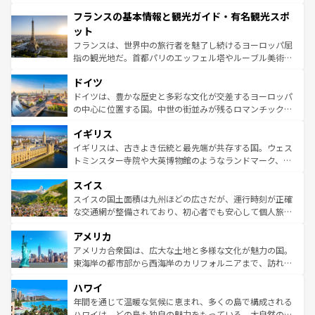
できる。朝目覚めてから夜眠るまで、すべての瞬間を楽し
と文化が詰まったヨーロッパ屈指の旅行先だ。多様な地域
フランスの基本情報と観光ガイド・有名観光スポ
ませてくれるイタリアで、忘れられない旅をしてみよう！
文化が根付くこの国では、情熱的なフラメンコ、熱気あふ
なお、新着のイタリア情報は
コンテンツ一覧
を参照してほ
れる闘牛、そして美味しいタパスが生活の一部となってい
ット
しい。
る。首都マドリードの洗練された雰囲気や、バルセロナの
フランスは、世界中の旅行者を魅了し続けるヨーロッパ屈
アートに溢れた街角から、地方では古代ローマ遺跡や中世
指の観光地だ。首都パリのエッフェル塔やルーブル美術館
の城塞都市、穏やかなビーチリゾートまで多彩な表情を見
といった象徴的なスポットから、田舎町の古風な美しさま
せる。地方によって風土や気候が異なるスペインはその個
ドイツ
で、幅広い魅力が詰まっている。華麗な宮殿、歴史的な大
性で訪れる人を魅了する。 なお、新着のスペイン情報は
コ
聖堂、美しいビーチ、そして豊かな自然が、訪れる者を心
ドイツは、豊かな歴史と多彩な文化が交差するヨーロッパ
ンテンツ一覧
を参照してほしい。
から魅了する。また、フランスは美食の国としても知ら
の中心に位置する国。中世の街並みが残るロマンチック街
れ、フランス料理はユネスコ無形文化遺産にも登録されて
道から、未来を先取りするようなモダンな都市まで多様な
イギリス
いる。シャンパンの発祥地であるランス、プロヴァンスの
顔を持つこの国は、どこを歩いても飽きることがない。ベ
香り高いラベンダー畑など、多彩な楽しみ方が可能だ。さ
ルリンの文化的活気、バイエルン州のアルプスの絶景、そ
イギリスは、古きよき伝統と最先端が共存する国。ウェス
らに、パリ以外の地域にも魅力が溢れており、どの街角に
してライン川沿いのワイン畑といった風景は必見。ビール
トミンスター寺院や大英博物館のようなランドマーク、歴
も豊かな歴史と文化が息づいている。パリ以外の個性あふ
とソーセージを味わいながら地元の人と過ごす楽しい時間
史ある大学都市、美しい丘陵地帯や牧歌的な風景など、エ
れる地方に足を運ぶとそれぞれで全く異なる文化を体験で
スイス
は、お酒好きな人にはぜひ体験してほしい。 なお、新着の
リアごとに異なる魅力がある。また、優雅なアフタヌーン
きるだろう。 なお、新着のフランス情報は
コンテンツ一覧
ドイツ情報は
コンテンツ一覧
を参照してほしい。
ティー、ビール好きにはたまらない英国パブ、サッカー観
スイスの国土面積は九州ほどの広さだが、運行時刻が正確
を参照してほしい。
戦など、本場だからこそできる体験も豊富。イギリスを旅
な交通網が整備されており、初心者でも安心して個人旅行
して楽しみつくそう。 なお、新着のイギリス情報は
コンテ
を楽しめる。日本同様に時刻表どおりの旅が可能だ。中世
アメリカ
ンツ一覧
を参照してほしい。
の建物がそのまま残る町や、スイスならではのユニークな
博物館もあり、アルプス観光だけでなく町歩きも満喫する
アメリカ合衆国は、広大な土地と多様な文化が魅力の国。
ことができる。国民の所得が高いため物価も高いが、旅行
東海岸の都市部から西海岸のカリフォルニアまで、訪れる
者向けの交通パス提供のサービスもあり、うまく活用すれ
場所ごとに異なる風景と体験が待っている。ニューヨーク
ハワイ
ば市内交通費無料で観光を楽しむこともできる。 なお、新
のような巨大都市は、観光、ショッピング、エンターテイ
着のスイス情報は
コンテンツ一覧
を参照してほしい。
ンメントが詰まった刺激的なスポットだ。一方、アメリカ
年間を通じて温暖な気候に恵まれ、多くの島で構成される
西部には大自然が広がり、グランドキャニオンやイエロー
ハワイは、どの島も独自の魅力をもっている。大自然の神