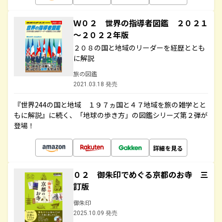
Ｗ０２ 世界の指導者図鑑 ２０２１
～２０２２年版
２０８の国と地域のリーダーを経歴ととも
に解説
旅の図鑑
2021.03.18 発売
『世界244の国と地域 １９７ヵ国と４７地域を旅の雑学とと
もに解説』に続く、「地球の歩き方」の図鑑シリーズ第２弾が
登場！
詳細を見る
０２ 御朱印でめぐる京都のお寺 三
訂版
御朱印
2025.10.09 発売