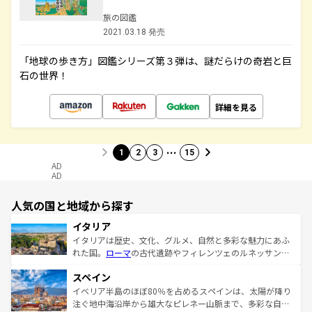
旅の図鑑
2021.03.18 発売
「地球の歩き方」図鑑シリーズ第３弾は、謎だらけの奇岩と巨
石の世界！
詳細を見る
…
1
2
3
15
AD
AD
人気の国と地域から探す
イタリア
イタリアは歴史、文化、グルメ、自然と多彩な魅力にあふ
れた国。
ローマ
の古代遺跡やフィレンツェのルネッサンス
美術、ヴェネツィアの運河など、歴史あるスポットはもち
スペイン
ろん、トスカーナの美しい田園風景やアマルフィ海岸の絶
景など、自然景観も見逃せない。観光の合間には、本場の
イベリア半島のほぼ80％を占めるスペインは、太陽が降り
ピザやパスタなど、絶品のイタリア料理を堪能することも
注ぐ地中海沿岸から雄大なピレネー山脈まで、多彩な自然