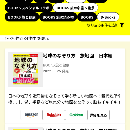
BOOKS スペシャルコラボ
BOOKS 旅の名言＆絶景
BOOKS 旅と健康
BOOKS 旅の読み物
BOOKS
D-Books
絞り込み条件を追加
1〜20件/284件中 を表示
地球のなぞり方 旅地図 日本編
BOOKS 旅と健康
2022.11.25 発売
日本の地形や造形物をなぞって学ぶ新しい地図本！観光名所や
橋、川、湖、半島など旅気分で地図をなぞって脳もイキイキ！
詳細を見る