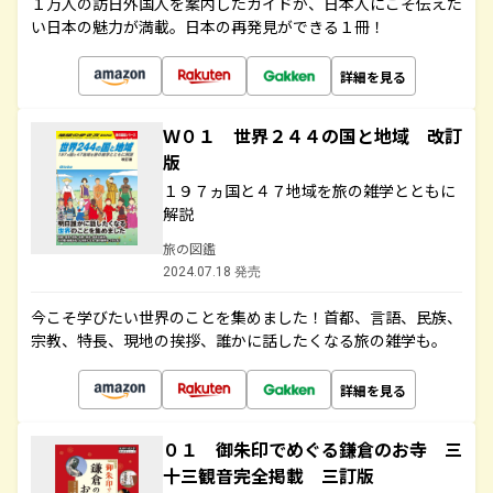
１万人の訪日外国人を案内したガイドが、日本人にこそ伝えた
い日本の魅力が満載。日本の再発見ができる１冊！
詳細を見る
Ｗ０１ 世界２４４の国と地域 改訂
版
１９７ヵ国と４７地域を旅の雑学とともに
解説
旅の図鑑
2024.07.18 発売
今こそ学びたい世界のことを集めました！首都、言語、民族、
宗教、特長、現地の挨拶、誰かに話したくなる旅の雑学も。
詳細を見る
０１ 御朱印でめぐる鎌倉のお寺 三
十三観音完全掲載 三訂版