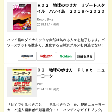
Ｒ０２ 地球の歩き方 リゾートスタ
イル ハワイ島 ２０１９～２０２０
Resort Style
2018.11.14 発売
ハワイ島のダイナミックな自然は訪れる人々を魅了します。パ
ワースポットも数多く、進化する自然派グルメも見逃せない！
詳細を見る
０２ 地球の歩き方 Ｐｌａｔ ニュ
ーヨーク
Plat
2024.08.08 発売
「ＮＹでやるべきこと」「見るべきもの」を、現地ニューヨー
カーと達人編集者が厳選紹介！！ ハンディなガイドブック。