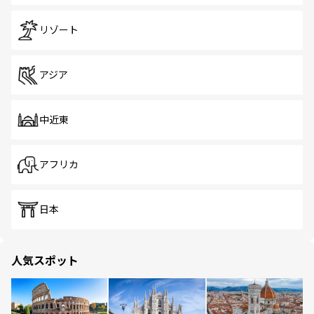
リゾート
アジア
中近東
アフリカ
日本
人気スポット