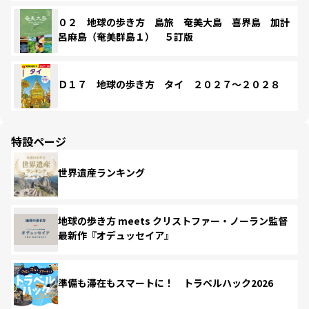
０２ 地球の歩き方 島旅 奄美大島 喜界島 加計
呂麻島（奄美群島１） ５訂版
Ｄ１７ 地球の歩き方 タイ ２０２７～２０２８
特設ページ
世界遺産ランキング
地球の歩き方 meets クリストファー・ノーラン監督
最新作『オデュッセイア』
準備も滞在もスマートに！ トラベルハック2026