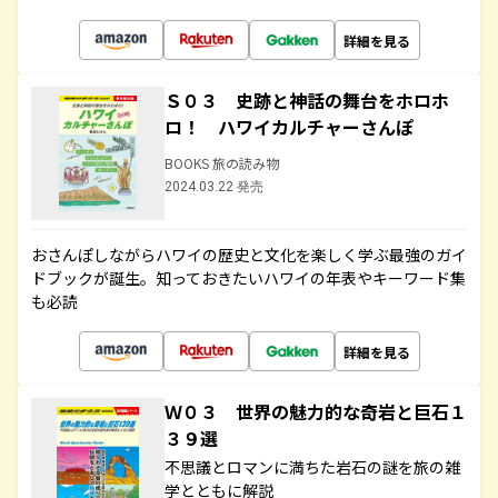
詳細を見る
Ｓ０３ 史跡と神話の舞台をホロホ
ロ！ ハワイカルチャーさんぽ
BOOKS 旅の読み物
2024.03.22 発売
おさんぽしながらハワイの歴史と文化を楽しく学ぶ最強のガイ
ドブックが誕生。知っておきたいハワイの年表やキーワード集
も必読
詳細を見る
Ｗ０３ 世界の魅力的な奇岩と巨石１
３９選
不思議とロマンに満ちた岩石の謎を旅の雑
学とともに解説