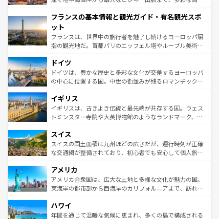
できる。朝目覚めてから夜眠るまで、すべての瞬間を楽し
と文化が詰まったヨーロッパ屈指の旅行先だ。多様な地域
フランスの基本情報と観光ガイド・有名観光スポ
ませてくれるイタリアで、忘れられない旅をしてみよう！
文化が根付くこの国では、情熱的なフラメンコ、熱気あふ
なお、新着のイタリア情報は
コンテンツ一覧
を参照してほ
れる闘牛、そして美味しいタパスが生活の一部となってい
ット
しい。
る。首都マドリードの洗練された雰囲気や、バルセロナの
フランスは、世界中の旅行者を魅了し続けるヨーロッパ屈
アートに溢れた街角から、地方では古代ローマ遺跡や中世
指の観光地だ。首都パリのエッフェル塔やルーブル美術館
の城塞都市、穏やかなビーチリゾートまで多彩な表情を見
といった象徴的なスポットから、田舎町の古風な美しさま
せる。地方によって風土や気候が異なるスペインはその個
ドイツ
で、幅広い魅力が詰まっている。華麗な宮殿、歴史的な大
性で訪れる人を魅了する。 なお、新着のスペイン情報は
コ
聖堂、美しいビーチ、そして豊かな自然が、訪れる者を心
ドイツは、豊かな歴史と多彩な文化が交差するヨーロッパ
ンテンツ一覧
を参照してほしい。
から魅了する。また、フランスは美食の国としても知ら
の中心に位置する国。中世の街並みが残るロマンチック街
れ、フランス料理はユネスコ無形文化遺産にも登録されて
道から、未来を先取りするようなモダンな都市まで多様な
イギリス
いる。シャンパンの発祥地であるランス、プロヴァンスの
顔を持つこの国は、どこを歩いても飽きることがない。ベ
香り高いラベンダー畑など、多彩な楽しみ方が可能だ。さ
ルリンの文化的活気、バイエルン州のアルプスの絶景、そ
イギリスは、古きよき伝統と最先端が共存する国。ウェス
らに、パリ以外の地域にも魅力が溢れており、どの街角に
してライン川沿いのワイン畑といった風景は必見。ビール
トミンスター寺院や大英博物館のようなランドマーク、歴
も豊かな歴史と文化が息づいている。パリ以外の個性あふ
とソーセージを味わいながら地元の人と過ごす楽しい時間
史ある大学都市、美しい丘陵地帯や牧歌的な風景など、エ
れる地方に足を運ぶとそれぞれで全く異なる文化を体験で
スイス
は、お酒好きな人にはぜひ体験してほしい。 なお、新着の
リアごとに異なる魅力がある。また、優雅なアフタヌーン
きるだろう。 なお、新着のフランス情報は
コンテンツ一覧
ドイツ情報は
コンテンツ一覧
を参照してほしい。
ティー、ビール好きにはたまらない英国パブ、サッカー観
スイスの国土面積は九州ほどの広さだが、運行時刻が正確
を参照してほしい。
戦など、本場だからこそできる体験も豊富。イギリスを旅
な交通網が整備されており、初心者でも安心して個人旅行
して楽しみつくそう。 なお、新着のイギリス情報は
コンテ
を楽しめる。日本同様に時刻表どおりの旅が可能だ。中世
アメリカ
ンツ一覧
を参照してほしい。
の建物がそのまま残る町や、スイスならではのユニークな
博物館もあり、アルプス観光だけでなく町歩きも満喫する
アメリカ合衆国は、広大な土地と多様な文化が魅力の国。
ことができる。国民の所得が高いため物価も高いが、旅行
東海岸の都市部から西海岸のカリフォルニアまで、訪れる
者向けの交通パス提供のサービスもあり、うまく活用すれ
場所ごとに異なる風景と体験が待っている。ニューヨーク
ハワイ
ば市内交通費無料で観光を楽しむこともできる。 なお、新
のような巨大都市は、観光、ショッピング、エンターテイ
着のスイス情報は
コンテンツ一覧
を参照してほしい。
ンメントが詰まった刺激的なスポットだ。一方、アメリカ
年間を通じて温暖な気候に恵まれ、多くの島で構成される