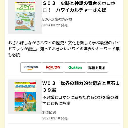
Ｓ０３ 史跡と神話の舞台をホロホ
ロ！ ハワイカルチャーさんぽ
BOOKS 旅の読み物
2024.03.22 発売
おさんぽしながらハワイの歴史と文化を楽しく学ぶ最強のガイ
ドブックが誕生。知っておきたいハワイの年表やキーワード集
も必読
詳細を見る
Ｗ０３ 世界の魅力的な奇岩と巨石１
３９選
不思議とロマンに満ちた岩石の謎を旅の雑
学とともに解説
旅の図鑑
2021.03.18 発売