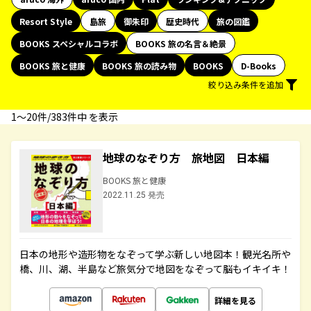
Resort Style
島旅
御朱印
歴史時代
旅の図鑑
BOOKS スペシャルコラボ
BOOKS 旅の名言＆絶景
BOOKS 旅と健康
BOOKS 旅の読み物
BOOKS
D-Books
絞り込み条件を追加
1〜20件/383件中 を表示
地球のなぞり方 旅地図 日本編
BOOKS 旅と健康
2022.11.25 発売
日本の地形や造形物をなぞって学ぶ新しい地図本！観光名所や
橋、川、湖、半島など旅気分で地図をなぞって脳もイキイキ！
詳細を見る