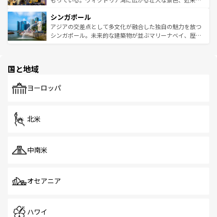
るはずだ。 なお、新着のベトナム情報は
コンテンツ一覧
を
は世界的に有名で、屋台から高級レストランまで味覚を刺
的なアートスポット、そして歴史と現代が融合した町並
参照してほしい。
シンガポール
激する。気候は一年中温暖で、どの季節にも異なる楽しみ
み、どこを訪れても感動するはず。観光スポットが密集し
が待っている。親しみやすいタイの人々、仏教を中心とし
ており、効率よく見どころを回れるのも魅力。息をのむよ
アジアの交差点として多文化が融合した独自の魅力を放つ
た文化、そして多様な観光資源が、訪れる旅人を魅了し続
うな絶景から文化的な体験まで、香港を存分に楽しみ尽く
シンガポール。未来的な建築物が並ぶマリーナベイ、歴史
ける。 なお、新着のタイ情報は
コンテンツ一覧
を参照して
そう。 なお、新着の香港情報は
コンテンツ一覧
を参照して
と伝統を感じられるエスニックタウン、多数の緑豊かな公
ほしい。
ほしい。
園や自然保護区など、自然が調和した近代的な景観と文化
の多様性あふれるカラフルな町は、どこを歩いても新しい
国と地域
発見がある。さらに、治安のよさや充実した公共交通機関
も、旅行者にとっては魅力的なポイント。グルメも豊富
で、ホーカーズは地元の風情を楽しめる外せないスポット
ヨーロッパ
だ。訪れる人を飽きさせないシンガポールで、多様な魅力
を体感しよう。 なお、新着のシンガポール情報は
コンテン
ツ一覧
を参照してほしい。
北米
中南米
オセアニア
ハワイ