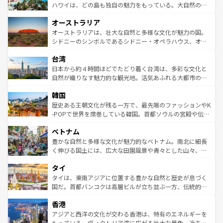
西部には大自然が広がり、グランドキャニオンやイエロー
ハワイは、どの島も独自の魅力をもっている。大自然の神
ストーン国立公園といった絶景が堪能できる。さらに、南
秘を感じたいなら、火山が生み出した壮大な景観を誇るハ
オーストラリア
部のニューオーリンズでは、音楽と美食が融合した独特の
ワイ島は見逃せない。また、定番の観光地といえばオアフ
文化が魅力。旅行者はアメリカの各地域で異なる魅力を楽
島だが、静かな自然を求めるならマウイ島やカウアイ島が
オーストラリアは、壮大な自然と多様な文化が魅力の国。
しみながら、その多様性と豊かな歴史を感じることができ
おすすめ。エメラルドグリーンに輝く海をはじめ、豊かな
シドニーのシンボルであるシドニー・オペラハウス、オー
るだろう。車でのロードトリップや列車の旅も、アメリカ
文化や歴史が息づいている。「アロハスピリット」と呼ば
ストラリア東海岸北部に広がる大サンゴ礁地帯グレートバ
ならではの贅沢な旅のスタイルだ。 なお、新着のアメリカ
台湾
れるおもてなしの心で訪れる人々を迎えてくれるハワイの
リアリーフや大陸中央部にそびえるウルル（エアーズロッ
情報は
コンテンツ一覧
を参照してほしい。
人々、おいしいローカルフードやハワイアンミュージッ
ク）、タスマニアの美しい原生林やケアンズの熱帯雨林な
日本から約４時間ほどでたどり着く台湾は、多彩な文化と
ク、伝統的なフラダンスなど、すべてがハワイの魅力を彩
ど、見どころがたくさん。また、カフェやワイン、オージ
自然が織りなす魅力的な観光地。活気あふれる大都市の台
っている。訪れるたびに新しい発見と感動が待っているハ
ービーフなどの食文化も豊かで、美味しいものであふれて
北やノスタルジックな町並みが人気な九份（ジォウフェ
ワイを、存分に味わってほしい。 なお、新着のハワイ情報
韓国
いる。アクティビティも充実しており、サーフィンやダイ
ン）、静ひつな山岳地帯である台湾東部など、都市の喧騒
は
コンテンツ一覧
を参照してほしい。
ビング、ハイキングなど、アウトドア好きにはたまらな
と山間の静けさが共存しており、訪れる人に新しい発見と
歴史ある王朝文化が残る一方で、最先端のファッションやK
い。オーストラリアの多彩な魅力を存分に味わいつくそ
驚きをもたらしてくれる。また、奥深い台湾の食文化も魅
-POPで世界を席巻している韓国。首都ソウルの宮殿や伝統
う。 なお、新着のオーストラリア情報は
コンテンツ一覧
を
力で、夜市などの屋台グルメから高級料理、ヘルシーで美
家屋が並ぶエリアでは韓国の歴史と文化に浸ることがで
参照してほしい。
ベトナム
容にもいいと評判のスイーツなど、バラエティ豊かな料理
き、地方に足を延ばせば四季折々の自然美を楽しむことが
が味わえる。 なお、新着の台湾情報は
コンテンツ一覧
を参
できる。そして、キムチや焼肉、絶品のストリートフード
豊かな自然と多様な文化が魅力的なベトナム。南北に細長
照してほしい。
まで、さまざまな韓国料理が待っている。夜には、韓国な
く伸びる国土には、広大な田園風景や青々とした山々、世
らではのナイトライフも堪能できる。あたたかいホスピタ
界遺産に登録された壮大な自然景観が点在し、都市部では
タイ
リティに包まれながら、韓国の多彩な魅力を心ゆくまで味
急速な発展と共に伝統が息づく。ハノイの古い町並みやホ
わってみてほしい。 なお、新着の韓国情報は
コンテンツ一
ーチミン市のフランス統治時代の建物も、独特の雰囲気を
タイは、東南アジアに位置する豊かな自然と歴史が息づく
覧
を参照してほしい。
醸し出している。また、バラエティの豊かさとおいしさで
国だ。首都バンコクは高層ビルが立ち並ぶ一方、伝統的な
世界中の食通を魅了してやまないベトナム料理も魅力のひ
寺院や市場がいたるところに点在し、古きよき文化と現代
香港
とつ。フォーやバインミー、ベトナムコーヒーなどは、ぜ
の活気が交差している。北部ではチェンマイなどの山岳地
ひ現地で味わいたい。どの地域を訪れてもあたたかい人々
帯で自然と触れ合い、南部ではプーケットやクラビの美し
アジアと西洋の文化が交わる香港は、特有のエネルギーを
が旅行者を迎えてくれるので、きっと忘れられない旅にな
いビーチでリゾート気分を楽しむことができる。タイ料理
もっている。ヴィクトリア湾に広がる壮大な景色、近未来