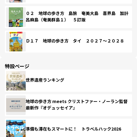
０２ 地球の歩き方 島旅 奄美大島 喜界島 加計
呂麻島（奄美群島１） ５訂版
Ｄ１７ 地球の歩き方 タイ ２０２７～２０２８
特設ページ
世界遺産ランキング
地球の歩き方 meets クリストファー・ノーラン監督
最新作『オデュッセイア』
準備も滞在もスマートに！ トラベルハック2026