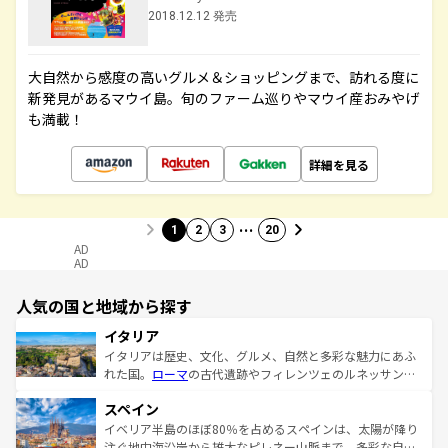
2018.12.12 発売
大自然から感度の高いグルメ＆ショッピングまで、訪れる度に
新発見があるマウイ島。旬のファーム巡りやマウイ産おみやげ
も満載！
詳細を見る
…
1
2
3
20
AD
AD
人気の国と地域から探す
イタリア
イタリアは歴史、文化、グルメ、自然と多彩な魅力にあふ
れた国。
ローマ
の古代遺跡やフィレンツェのルネッサンス
美術、ヴェネツィアの運河など、歴史あるスポットはもち
スペイン
ろん、トスカーナの美しい田園風景やアマルフィ海岸の絶
景など、自然景観も見逃せない。観光の合間には、本場の
イベリア半島のほぼ80％を占めるスペインは、太陽が降り
ピザやパスタなど、絶品のイタリア料理を堪能することも
注ぐ地中海沿岸から雄大なピレネー山脈まで、多彩な自然