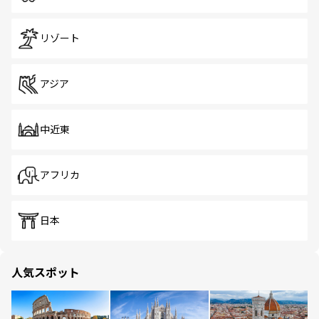
リゾート
アジア
中近東
アフリカ
日本
人気スポット