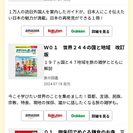
１万人の訪日外国人を案内したガイドが、日本人にこそ伝えた
い日本の魅力が満載。日本の再発見ができる１冊！
詳細を見る
Ｗ０１ 世界２４４の国と地域 改訂
版
１９７ヵ国と４７地域を旅の雑学とともに
解説
旅の図鑑
2024.07.18 発売
今こそ学びたい世界のことを集めました！首都、言語、民族、
宗教、特長、現地の挨拶、誰かに話したくなる旅の雑学も。
詳細を見る
０１ 御朱印でめぐる鎌倉のお寺 三