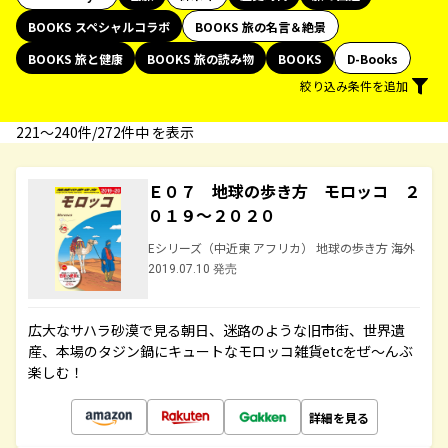
BOOKS スペシャルコラボ
BOOKS 旅の名言＆絶景
BOOKS 旅と健康
BOOKS 旅の読み物
BOOKS
D-Books
絞り込み条件を追加
221〜240件/272件中 を表示
Ｅ０７ 地球の歩き方 モロッコ ２
０１９～２０２０
Eシリーズ（中近東 アフリカ） 地球の歩き方 海外
2019.07.10 発売
広大なサハラ砂漠で見る朝日、迷路のような旧市街、世界遺
産、本場のタジン鍋にキュートなモロッコ雑貨etcをぜ～んぶ
楽しむ！
詳細を見る