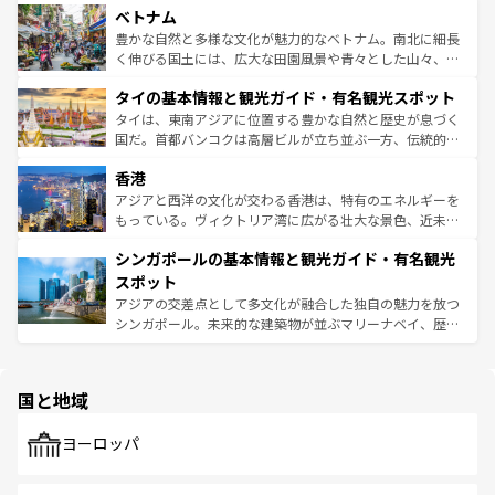
参照してほしい。
ベトナム
容にもいいと評判のスイーツなど、バラエティ豊かな料理
き、地方に足を延ばせば四季折々の自然美を楽しむことが
が味わえる。 なお、新着の台湾情報は
コンテンツ一覧
を参
できる。そして、キムチや焼肉、絶品のストリートフード
豊かな自然と多様な文化が魅力的なベトナム。南北に細長
照してほしい。
まで、さまざまな韓国料理が待っている。夜には、韓国な
く伸びる国土には、広大な田園風景や青々とした山々、世
らではのナイトライフも堪能できる。あたたかいホスピタ
界遺産に登録された壮大な自然景観が点在し、都市部では
タイの基本情報と観光ガイド・有名観光スポット
リティに包まれながら、韓国の多彩な魅力を心ゆくまで味
急速な発展と共に伝統が息づく。ハノイの古い町並みやホ
わってみてほしい。 なお、新着の韓国情報は
コンテンツ一
ーチミン市のフランス統治時代の建物も、独特の雰囲気を
タイは、東南アジアに位置する豊かな自然と歴史が息づく
覧
を参照してほしい。
醸し出している。また、バラエティの豊かさとおいしさで
国だ。首都バンコクは高層ビルが立ち並ぶ一方、伝統的な
世界中の食通を魅了してやまないベトナム料理も魅力のひ
寺院や市場がいたるところに点在し、古きよき文化と現代
香港
とつ。フォーやバインミー、ベトナムコーヒーなどは、ぜ
の活気が交差している。北部ではチェンマイなどの山岳地
ひ現地で味わいたい。どの地域を訪れてもあたたかい人々
帯で自然と触れ合い、南部ではプーケットやクラビの美し
アジアと西洋の文化が交わる香港は、特有のエネルギーを
が旅行者を迎えてくれるので、きっと忘れられない旅にな
いビーチでリゾート気分を楽しむことができる。タイ料理
もっている。ヴィクトリア湾に広がる壮大な景色、近未来
るはずだ。 なお、新着のベトナム情報は
コンテンツ一覧
を
は世界的に有名で、屋台から高級レストランまで味覚を刺
的なアートスポット、そして歴史と現代が融合した町並
参照してほしい。
シンガポールの基本情報と観光ガイド・有名観光
激する。気候は一年中温暖で、どの季節にも異なる楽しみ
み、どこを訪れても感動するはず。観光スポットが密集し
が待っている。親しみやすいタイの人々、仏教を中心とし
ており、効率よく見どころを回れるのも魅力。息をのむよ
スポット
た文化、そして多様な観光資源が、訪れる旅人を魅了し続
うな絶景から文化的な体験まで、香港を存分に楽しみ尽く
アジアの交差点として多文化が融合した独自の魅力を放つ
ける。 なお、新着のタイ情報は
コンテンツ一覧
を参照して
そう。 なお、新着の香港情報は
コンテンツ一覧
を参照して
シンガポール。未来的な建築物が並ぶマリーナベイ、歴史
ほしい。
ほしい。
と伝統を感じられるエスニックタウン、多数の緑豊かな公
園や自然保護区など、自然が調和した近代的な景観と文化
の多様性あふれるカラフルな町は、どこを歩いても新しい
国と地域
発見がある。さらに、治安のよさや充実した公共交通機関
も、旅行者にとっては魅力的なポイント。グルメも豊富
で、ホーカーズは地元の風情を楽しめる外せないスポット
ヨーロッパ
だ。訪れる人を飽きさせないシンガポールで、多様な魅力
を体感しよう。 なお、新着のシンガポール情報は
コンテン