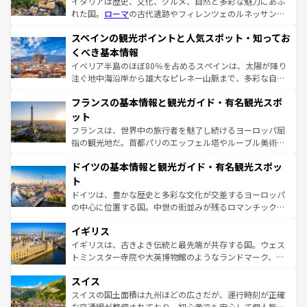
イタリアは歴史、文化、グルメ、自然と多彩な魅力にあふ
れた国。
ローマ
の古代遺跡やフィレンツェのルネッサンス
美術、ヴェネツィアの運河など、歴史あるスポットはもち
スペインの観光ポイントと人気スポット・知ってお
ろん、トスカーナの美しい田園風景やアマルフィ海岸の絶
景など、自然景観も見逃せない。観光の合間には、本場の
くべき基本情報
ピザやパスタなど、絶品のイタリア料理を堪能することも
イベリア半島のほぼ80％を占めるスペインは、太陽が降り
できる。朝目覚めてから夜眠るまで、すべての瞬間を楽し
注ぐ地中海沿岸から雄大なピレネー山脈まで、多彩な自然
ませてくれるイタリアで、忘れられない旅をしてみよう！
と文化が詰まったヨーロッパ屈指の旅行先だ。多様な地域
なお、新着のイタリア情報は
コンテンツ一覧
を参照してほ
フランスの基本情報と観光ガイド・有名観光スポ
文化が根付くこの国では、情熱的なフラメンコ、熱気あふ
しい。
れる闘牛、そして美味しいタパスが生活の一部となってい
ット
る。首都マドリードの洗練された雰囲気や、バルセロナの
フランスは、世界中の旅行者を魅了し続けるヨーロッパ屈
アートに溢れた街角から、地方では古代ローマ遺跡や中世
指の観光地だ。首都パリのエッフェル塔やルーブル美術館
の城塞都市、穏やかなビーチリゾートまで多彩な表情を見
といった象徴的なスポットから、田舎町の古風な美しさま
せる。地方によって風土や気候が異なるスペインはその個
ドイツの基本情報と観光ガイド・有名観光スポッ
で、幅広い魅力が詰まっている。華麗な宮殿、歴史的な大
性で訪れる人を魅了する。 なお、新着のスペイン情報は
コ
聖堂、美しいビーチ、そして豊かな自然が、訪れる者を心
ト
ンテンツ一覧
を参照してほしい。
から魅了する。また、フランスは美食の国としても知ら
ドイツは、豊かな歴史と多彩な文化が交差するヨーロッパ
れ、フランス料理はユネスコ無形文化遺産にも登録されて
の中心に位置する国。中世の街並みが残るロマンチック街
いる。シャンパンの発祥地であるランス、プロヴァンスの
道から、未来を先取りするようなモダンな都市まで多様な
香り高いラベンダー畑など、多彩な楽しみ方が可能だ。さ
イギリス
顔を持つこの国は、どこを歩いても飽きることがない。ベ
らに、パリ以外の地域にも魅力が溢れており、どの街角に
ルリンの文化的活気、バイエルン州のアルプスの絶景、そ
イギリスは、古きよき伝統と最先端が共存する国。ウェス
も豊かな歴史と文化が息づいている。パリ以外の個性あふ
してライン川沿いのワイン畑といった風景は必見。ビール
トミンスター寺院や大英博物館のようなランドマーク、歴
れる地方に足を運ぶとそれぞれで全く異なる文化を体験で
とソーセージを味わいながら地元の人と過ごす楽しい時間
史ある大学都市、美しい丘陵地帯や牧歌的な風景など、エ
きるだろう。 なお、新着のフランス情報は
コンテンツ一覧
スイス
は、お酒好きな人にはぜひ体験してほしい。 なお、新着の
リアごとに異なる魅力がある。また、優雅なアフタヌーン
を参照してほしい。
ドイツ情報は
コンテンツ一覧
を参照してほしい。
ティー、ビール好きにはたまらない英国パブ、サッカー観
スイスの国土面積は九州ほどの広さだが、運行時刻が正確
戦など、本場だからこそできる体験も豊富。イギリスを旅
な交通網が整備されており、初心者でも安心して個人旅行