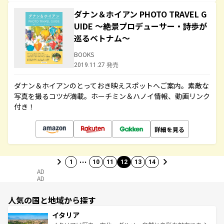
ダナン＆ホイアン PHOTO TRAVEL G
UIDE ～絶景プロデューサー・詩歩が
巡るベトナム～
BOOKS
2019.11.27 発売
ダナン＆ホイアンのとっておき映えスポットへご案内。素敵な
写真を撮るコツが満載。ホーチミン＆ハノイ情報、動画リンク
付き！
詳細を見る
…
1
10
11
12
13
14
AD
AD
人気の国と地域から探す
イタリア