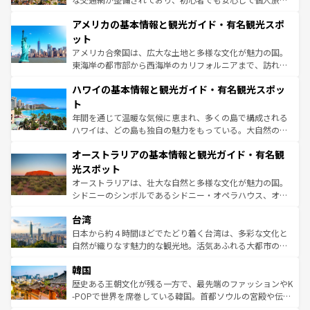
して楽しみつくそう。 なお、新着のイギリス情報は
コンテ
を楽しめる。日本同様に時刻表どおりの旅が可能だ。中世
アメリカの基本情報と観光ガイド・有名観光スポ
ンツ一覧
を参照してほしい。
の建物がそのまま残る町や、スイスならではのユニークな
博物館もあり、アルプス観光だけでなく町歩きも満喫する
ット
ことができる。国民の所得が高いため物価も高いが、旅行
アメリカ合衆国は、広大な土地と多様な文化が魅力の国。
者向けの交通パス提供のサービスもあり、うまく活用すれ
東海岸の都市部から西海岸のカリフォルニアまで、訪れる
ば市内交通費無料で観光を楽しむこともできる。 なお、新
場所ごとに異なる風景と体験が待っている。ニューヨーク
着のスイス情報は
コンテンツ一覧
を参照してほしい。
ハワイの基本情報と観光ガイド・有名観光スポッ
のような巨大都市は、観光、ショッピング、エンターテイ
ンメントが詰まった刺激的なスポットだ。一方、アメリカ
ト
西部には大自然が広がり、グランドキャニオンやイエロー
年間を通じて温暖な気候に恵まれ、多くの島で構成される
ストーン国立公園といった絶景が堪能できる。さらに、南
ハワイは、どの島も独自の魅力をもっている。大自然の神
部のニューオーリンズでは、音楽と美食が融合した独特の
秘を感じたいなら、火山が生み出した壮大な景観を誇るハ
文化が魅力。旅行者はアメリカの各地域で異なる魅力を楽
オーストラリアの基本情報と観光ガイド・有名観
ワイ島は見逃せない。また、定番の観光地といえばオアフ
しみながら、その多様性と豊かな歴史を感じることができ
島だが、静かな自然を求めるならマウイ島やカウアイ島が
光スポット
るだろう。車でのロードトリップや列車の旅も、アメリカ
おすすめ。エメラルドグリーンに輝く海をはじめ、豊かな
オーストラリアは、壮大な自然と多様な文化が魅力の国。
ならではの贅沢な旅のスタイルだ。 なお、新着のアメリカ
文化や歴史が息づいている。「アロハスピリット」と呼ば
シドニーのシンボルであるシドニー・オペラハウス、オー
情報は
コンテンツ一覧
を参照してほしい。
れるおもてなしの心で訪れる人々を迎えてくれるハワイの
ストラリア東海岸北部に広がる大サンゴ礁地帯グレートバ
人々、おいしいローカルフードやハワイアンミュージッ
台湾
リアリーフや大陸中央部にそびえるウルル（エアーズロッ
ク、伝統的なフラダンスなど、すべてがハワイの魅力を彩
ク）、タスマニアの美しい原生林やケアンズの熱帯雨林な
日本から約４時間ほどでたどり着く台湾は、多彩な文化と
っている。訪れるたびに新しい発見と感動が待っているハ
ど、見どころがたくさん。また、カフェやワイン、オージ
自然が織りなす魅力的な観光地。活気あふれる大都市の台
ワイを、存分に味わってほしい。 なお、新着のハワイ情報
ービーフなどの食文化も豊かで、美味しいものであふれて
北やノスタルジックな町並みが人気な九份（ジォウフェ
は
コンテンツ一覧
を参照してほしい。
韓国
いる。アクティビティも充実しており、サーフィンやダイ
ン）、静ひつな山岳地帯である台湾東部など、都市の喧騒
ビング、ハイキングなど、アウトドア好きにはたまらな
と山間の静けさが共存しており、訪れる人に新しい発見と
歴史ある王朝文化が残る一方で、最先端のファッションやK
い。オーストラリアの多彩な魅力を存分に味わいつくそ
驚きをもたらしてくれる。また、奥深い台湾の食文化も魅
-POPで世界を席巻している韓国。首都ソウルの宮殿や伝統
う。 なお、新着のオーストラリア情報は
コンテンツ一覧
を
力で、夜市などの屋台グルメから高級料理、ヘルシーで美
家屋が並ぶエリアでは韓国の歴史と文化に浸ることがで