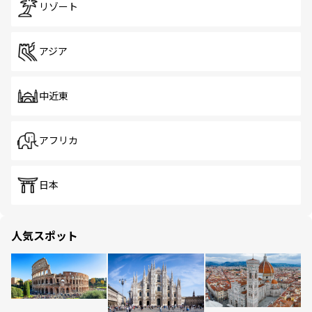
リゾート
アジア
中近東
アフリカ
日本
人気スポット