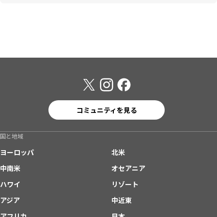
コミュニティを見る
国と地域
ヨーロッパ
北米
中南米
オセアニア
ハワイ
リゾート
アジア
中近東
アフリカ
日本