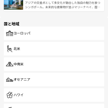
が待っている。親しみやすいタイの人々、仏教を中心とし
ており、効率よく見どころを回れるのも魅力。息をのむよ
アジアの交差点として多文化が融合した独自の魅力を放つ
た文化、そして多様な観光資源が、訪れる旅人を魅了し続
うな絶景から文化的な体験まで、香港を存分に楽しみ尽く
シンガポール。未来的な建築物が並ぶマリーナベイ、歴史
ける。 なお、新着のタイ情報は
コンテンツ一覧
を参照して
そう。 なお、新着の香港情報は
コンテンツ一覧
を参照して
と伝統を感じられるエスニックタウン、多数の緑豊かな公
ほしい。
ほしい。
園や自然保護区など、自然が調和した近代的な景観と文化
の多様性あふれるカラフルな町は、どこを歩いても新しい
国と地域
発見がある。さらに、治安のよさや充実した公共交通機関
も、旅行者にとっては魅力的なポイント。グルメも豊富
で、ホーカーズは地元の風情を楽しめる外せないスポット
ヨーロッパ
だ。訪れる人を飽きさせないシンガポールで、多様な魅力
を体感しよう。 なお、新着のシンガポール情報は
コンテン
ツ一覧
を参照してほしい。
北米
中南米
オセアニア
ハワイ