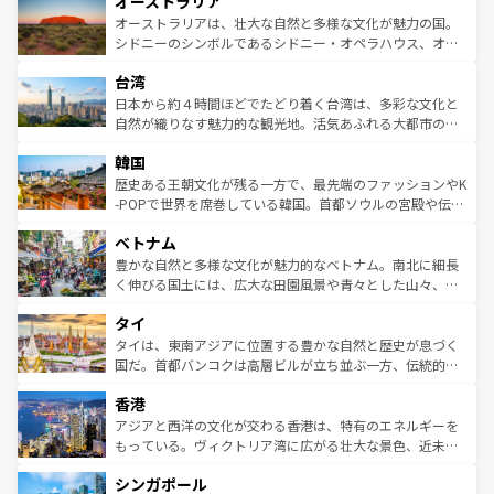
オーストラリア
部のニューオーリンズでは、音楽と美食が融合した独特の
ワイ島は見逃せない。また、定番の観光地といえばオアフ
文化が魅力。旅行者はアメリカの各地域で異なる魅力を楽
島だが、静かな自然を求めるならマウイ島やカウアイ島が
オーストラリアは、壮大な自然と多様な文化が魅力の国。
しみながら、その多様性と豊かな歴史を感じることができ
おすすめ。エメラルドグリーンに輝く海をはじめ、豊かな
シドニーのシンボルであるシドニー・オペラハウス、オー
るだろう。車でのロードトリップや列車の旅も、アメリカ
文化や歴史が息づいている。「アロハスピリット」と呼ば
ストラリア東海岸北部に広がる大サンゴ礁地帯グレートバ
ならではの贅沢な旅のスタイルだ。 なお、新着のアメリカ
台湾
れるおもてなしの心で訪れる人々を迎えてくれるハワイの
リアリーフや大陸中央部にそびえるウルル（エアーズロッ
情報は
コンテンツ一覧
を参照してほしい。
人々、おいしいローカルフードやハワイアンミュージッ
ク）、タスマニアの美しい原生林やケアンズの熱帯雨林な
日本から約４時間ほどでたどり着く台湾は、多彩な文化と
ク、伝統的なフラダンスなど、すべてがハワイの魅力を彩
ど、見どころがたくさん。また、カフェやワイン、オージ
自然が織りなす魅力的な観光地。活気あふれる大都市の台
っている。訪れるたびに新しい発見と感動が待っているハ
ービーフなどの食文化も豊かで、美味しいものであふれて
北やノスタルジックな町並みが人気な九份（ジォウフェ
ワイを、存分に味わってほしい。 なお、新着のハワイ情報
韓国
いる。アクティビティも充実しており、サーフィンやダイ
ン）、静ひつな山岳地帯である台湾東部など、都市の喧騒
は
コンテンツ一覧
を参照してほしい。
ビング、ハイキングなど、アウトドア好きにはたまらな
と山間の静けさが共存しており、訪れる人に新しい発見と
歴史ある王朝文化が残る一方で、最先端のファッションやK
い。オーストラリアの多彩な魅力を存分に味わいつくそ
驚きをもたらしてくれる。また、奥深い台湾の食文化も魅
-POPで世界を席巻している韓国。首都ソウルの宮殿や伝統
う。 なお、新着のオーストラリア情報は
コンテンツ一覧
を
力で、夜市などの屋台グルメから高級料理、ヘルシーで美
家屋が並ぶエリアでは韓国の歴史と文化に浸ることがで
参照してほしい。
ベトナム
容にもいいと評判のスイーツなど、バラエティ豊かな料理
き、地方に足を延ばせば四季折々の自然美を楽しむことが
が味わえる。 なお、新着の台湾情報は
コンテンツ一覧
を参
できる。そして、キムチや焼肉、絶品のストリートフード
豊かな自然と多様な文化が魅力的なベトナム。南北に細長
照してほしい。
まで、さまざまな韓国料理が待っている。夜には、韓国な
く伸びる国土には、広大な田園風景や青々とした山々、世
らではのナイトライフも堪能できる。あたたかいホスピタ
界遺産に登録された壮大な自然景観が点在し、都市部では
タイ
リティに包まれながら、韓国の多彩な魅力を心ゆくまで味
急速な発展と共に伝統が息づく。ハノイの古い町並みやホ
わってみてほしい。 なお、新着の韓国情報は
コンテンツ一
ーチミン市のフランス統治時代の建物も、独特の雰囲気を
タイは、東南アジアに位置する豊かな自然と歴史が息づく
覧
を参照してほしい。
醸し出している。また、バラエティの豊かさとおいしさで
国だ。首都バンコクは高層ビルが立ち並ぶ一方、伝統的な
世界中の食通を魅了してやまないベトナム料理も魅力のひ
寺院や市場がいたるところに点在し、古きよき文化と現代
香港
とつ。フォーやバインミー、ベトナムコーヒーなどは、ぜ
の活気が交差している。北部ではチェンマイなどの山岳地
ひ現地で味わいたい。どの地域を訪れてもあたたかい人々
帯で自然と触れ合い、南部ではプーケットやクラビの美し
アジアと西洋の文化が交わる香港は、特有のエネルギーを
が旅行者を迎えてくれるので、きっと忘れられない旅にな
いビーチでリゾート気分を楽しむことができる。タイ料理
もっている。ヴィクトリア湾に広がる壮大な景色、近未来
るはずだ。 なお、新着のベトナム情報は
コンテンツ一覧
を
は世界的に有名で、屋台から高級レストランまで味覚を刺
的なアートスポット、そして歴史と現代が融合した町並
参照してほしい。
シンガポール
激する。気候は一年中温暖で、どの季節にも異なる楽しみ
み、どこを訪れても感動するはず。観光スポットが密集し