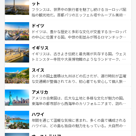
なお、新着のイタリア情報は
コンテンツ一覧
を参照してほ
れる闘牛、そして美味しいタパスが生活の一部となってい
ット
しい。
る。首都マドリードの洗練された雰囲気や、バルセロナの
フランスは、世界中の旅行者を魅了し続けるヨーロッパ屈
アートに溢れた街角から、地方では古代ローマ遺跡や中世
指の観光地だ。首都パリのエッフェル塔やルーブル美術館
の城塞都市、穏やかなビーチリゾートまで多彩な表情を見
といった象徴的なスポットから、田舎町の古風な美しさま
せる。地方によって風土や気候が異なるスペインはその個
ドイツ
で、幅広い魅力が詰まっている。華麗な宮殿、歴史的な大
性で訪れる人を魅了する。 なお、新着のスペイン情報は
コ
聖堂、美しいビーチ、そして豊かな自然が、訪れる者を心
ドイツは、豊かな歴史と多彩な文化が交差するヨーロッパ
ンテンツ一覧
を参照してほしい。
から魅了する。また、フランスは美食の国としても知ら
の中心に位置する国。中世の街並みが残るロマンチック街
れ、フランス料理はユネスコ無形文化遺産にも登録されて
道から、未来を先取りするようなモダンな都市まで多様な
イギリス
いる。シャンパンの発祥地であるランス、プロヴァンスの
顔を持つこの国は、どこを歩いても飽きることがない。ベ
香り高いラベンダー畑など、多彩な楽しみ方が可能だ。さ
ルリンの文化的活気、バイエルン州のアルプスの絶景、そ
イギリスは、古きよき伝統と最先端が共存する国。ウェス
らに、パリ以外の地域にも魅力が溢れており、どの街角に
してライン川沿いのワイン畑といった風景は必見。ビール
トミンスター寺院や大英博物館のようなランドマーク、歴
も豊かな歴史と文化が息づいている。パリ以外の個性あふ
とソーセージを味わいながら地元の人と過ごす楽しい時間
史ある大学都市、美しい丘陵地帯や牧歌的な風景など、エ
れる地方に足を運ぶとそれぞれで全く異なる文化を体験で
スイス
は、お酒好きな人にはぜひ体験してほしい。 なお、新着の
リアごとに異なる魅力がある。また、優雅なアフタヌーン
きるだろう。 なお、新着のフランス情報は
コンテンツ一覧
ドイツ情報は
コンテンツ一覧
を参照してほしい。
ティー、ビール好きにはたまらない英国パブ、サッカー観
スイスの国土面積は九州ほどの広さだが、運行時刻が正確
を参照してほしい。
戦など、本場だからこそできる体験も豊富。イギリスを旅
な交通網が整備されており、初心者でも安心して個人旅行
して楽しみつくそう。 なお、新着のイギリス情報は
コンテ
を楽しめる。日本同様に時刻表どおりの旅が可能だ。中世
アメリカ
ンツ一覧
を参照してほしい。
の建物がそのまま残る町や、スイスならではのユニークな
博物館もあり、アルプス観光だけでなく町歩きも満喫する
アメリカ合衆国は、広大な土地と多様な文化が魅力の国。
ことができる。国民の所得が高いため物価も高いが、旅行
東海岸の都市部から西海岸のカリフォルニアまで、訪れる
者向けの交通パス提供のサービスもあり、うまく活用すれ
場所ごとに異なる風景と体験が待っている。ニューヨーク
ハワイ
ば市内交通費無料で観光を楽しむこともできる。 なお、新
のような巨大都市は、観光、ショッピング、エンターテイ
着のスイス情報は
コンテンツ一覧
を参照してほしい。
ンメントが詰まった刺激的なスポットだ。一方、アメリカ
年間を通じて温暖な気候に恵まれ、多くの島で構成される
西部には大自然が広がり、グランドキャニオンやイエロー
ハワイは、どの島も独自の魅力をもっている。大自然の神
ストーン国立公園といった絶景が堪能できる。さらに、南
秘を感じたいなら、火山が生み出した壮大な景観を誇るハ