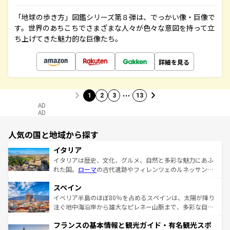
「地球の歩き方」図鑑シリーズ第８弾は、でっかい像・巨像で
す。世界のあちこちでさまざまな人々が色々な意図を持って立
ち上げてきた魅力的な巨像たち。
詳細を見る
…
1
2
3
13
AD
AD
人気の国と地域から探す
イタリア
イタリアは歴史、文化、グルメ、自然と多彩な魅力にあふ
れた国。
ローマ
の古代遺跡やフィレンツェのルネッサンス
美術、ヴェネツィアの運河など、歴史あるスポットはもち
スペイン
ろん、トスカーナの美しい田園風景やアマルフィ海岸の絶
景など、自然景観も見逃せない。観光の合間には、本場の
イベリア半島のほぼ80％を占めるスペインは、太陽が降り
ピザやパスタなど、絶品のイタリア料理を堪能することも
注ぐ地中海沿岸から雄大なピレネー山脈まで、多彩な自然
できる。朝目覚めてから夜眠るまで、すべての瞬間を楽し
と文化が詰まったヨーロッパ屈指の旅行先だ。多様な地域
フランスの基本情報と観光ガイド・有名観光スポ
ませてくれるイタリアで、忘れられない旅をしてみよう！
文化が根付くこの国では、情熱的なフラメンコ、熱気あふ