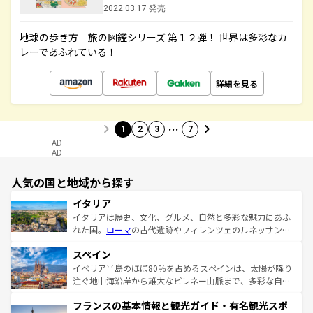
2022.03.17 発売
地球の歩き方 旅の図鑑シリーズ 第１２弾！ 世界は多彩なカ
レーであふれている！
詳細を見る
…
1
2
3
7
AD
AD
人気の国と地域から探す
イタリア
イタリアは歴史、文化、グルメ、自然と多彩な魅力にあふ
れた国。
ローマ
の古代遺跡やフィレンツェのルネッサンス
美術、ヴェネツィアの運河など、歴史あるスポットはもち
スペイン
ろん、トスカーナの美しい田園風景やアマルフィ海岸の絶
景など、自然景観も見逃せない。観光の合間には、本場の
イベリア半島のほぼ80％を占めるスペインは、太陽が降り
ピザやパスタなど、絶品のイタリア料理を堪能することも
注ぐ地中海沿岸から雄大なピレネー山脈まで、多彩な自然
できる。朝目覚めてから夜眠るまで、すべての瞬間を楽し
と文化が詰まったヨーロッパ屈指の旅行先だ。多様な地域
フランスの基本情報と観光ガイド・有名観光スポ
ませてくれるイタリアで、忘れられない旅をしてみよう！
文化が根付くこの国では、情熱的なフラメンコ、熱気あふ