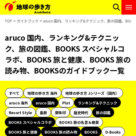
TOP
ガイドブック
aruco 国内、ランキング&テクニック、旅の図鑑、BOOK
aruco 国内、ランキング&テクニッ
ク、旅の図鑑、BOOKS スペシャルコ
ラボ、BOOKS 旅と健康、BOOKS 旅の
読み物、BOOKSのガイドブック一覧
すべて
地球の歩き方 海外
地球の歩き方 Jシリーズ（国内）
aruco 海外
aruco 国内
Plat
ランキング&テクニック
Resort Style
島旅
御朱印
歴史時代
旅の図鑑
BOOKS スペシャルコラボ
BOOKS 旅の名言＆絶景
BOOKS 旅と健康
BOOKS 旅の読み物
BOOKS
D-Books