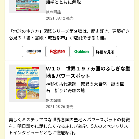
雑学とともに解説
旅の図鑑
2021.08.12 発売
「地球の歩き方」図鑑シリーズ第９弾は、歴史好き、建築好き
必見の「城・宮殿・城塞都市」が堪能できる１冊。
詳細を見る
Ｗ１０ 世界１９７ヵ国のふしぎな聖
地＆パワースポット
神秘の古代遺跡 驚異の大自然 謎の巨
石 祈りと奇跡の地
旅の図鑑
2021.08.26 発売
美しくミステリアスな世界各国の聖地＆パワースポットの特徴
を、明日誰かに話したくなるふしぎ雑学、5人のスペシャリス
トインタビューとともに徹底紹介。