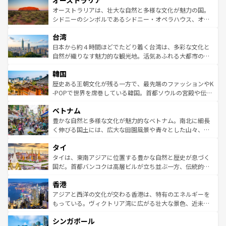
オーストラリア
ワイ島は見逃せない。また、定番の観光地といえばオアフ
文化が魅力。旅行者はアメリカの各地域で異なる魅力を楽
島だが、静かな自然を求めるならマウイ島やカウアイ島が
オーストラリアは、壮大な自然と多様な文化が魅力の国。
しみながら、その多様性と豊かな歴史を感じることができ
おすすめ。エメラルドグリーンに輝く海をはじめ、豊かな
シドニーのシンボルであるシドニー・オペラハウス、オー
るだろう。車でのロードトリップや列車の旅も、アメリカ
文化や歴史が息づいている。「アロハスピリット」と呼ば
ストラリア東海岸北部に広がる大サンゴ礁地帯グレートバ
ならではの贅沢な旅のスタイルだ。 なお、新着のアメリカ
台湾
れるおもてなしの心で訪れる人々を迎えてくれるハワイの
リアリーフや大陸中央部にそびえるウルル（エアーズロッ
情報は
コンテンツ一覧
を参照してほしい。
人々、おいしいローカルフードやハワイアンミュージッ
ク）、タスマニアの美しい原生林やケアンズの熱帯雨林な
日本から約４時間ほどでたどり着く台湾は、多彩な文化と
ク、伝統的なフラダンスなど、すべてがハワイの魅力を彩
ど、見どころがたくさん。また、カフェやワイン、オージ
自然が織りなす魅力的な観光地。活気あふれる大都市の台
っている。訪れるたびに新しい発見と感動が待っているハ
ービーフなどの食文化も豊かで、美味しいものであふれて
北やノスタルジックな町並みが人気な九份（ジォウフェ
ワイを、存分に味わってほしい。 なお、新着のハワイ情報
韓国
いる。アクティビティも充実しており、サーフィンやダイ
ン）、静ひつな山岳地帯である台湾東部など、都市の喧騒
は
コンテンツ一覧
を参照してほしい。
ビング、ハイキングなど、アウトドア好きにはたまらな
と山間の静けさが共存しており、訪れる人に新しい発見と
歴史ある王朝文化が残る一方で、最先端のファッションやK
い。オーストラリアの多彩な魅力を存分に味わいつくそ
驚きをもたらしてくれる。また、奥深い台湾の食文化も魅
-POPで世界を席巻している韓国。首都ソウルの宮殿や伝統
う。 なお、新着のオーストラリア情報は
コンテンツ一覧
を
力で、夜市などの屋台グルメから高級料理、ヘルシーで美
家屋が並ぶエリアでは韓国の歴史と文化に浸ることがで
参照してほしい。
ベトナム
容にもいいと評判のスイーツなど、バラエティ豊かな料理
き、地方に足を延ばせば四季折々の自然美を楽しむことが
が味わえる。 なお、新着の台湾情報は
コンテンツ一覧
を参
できる。そして、キムチや焼肉、絶品のストリートフード
豊かな自然と多様な文化が魅力的なベトナム。南北に細長
照してほしい。
まで、さまざまな韓国料理が待っている。夜には、韓国な
く伸びる国土には、広大な田園風景や青々とした山々、世
らではのナイトライフも堪能できる。あたたかいホスピタ
界遺産に登録された壮大な自然景観が点在し、都市部では
タイ
リティに包まれながら、韓国の多彩な魅力を心ゆくまで味
急速な発展と共に伝統が息づく。ハノイの古い町並みやホ
わってみてほしい。 なお、新着の韓国情報は
コンテンツ一
ーチミン市のフランス統治時代の建物も、独特の雰囲気を
タイは、東南アジアに位置する豊かな自然と歴史が息づく
覧
を参照してほしい。
醸し出している。また、バラエティの豊かさとおいしさで
国だ。首都バンコクは高層ビルが立ち並ぶ一方、伝統的な
世界中の食通を魅了してやまないベトナム料理も魅力のひ
寺院や市場がいたるところに点在し、古きよき文化と現代
香港
とつ。フォーやバインミー、ベトナムコーヒーなどは、ぜ
の活気が交差している。北部ではチェンマイなどの山岳地
ひ現地で味わいたい。どの地域を訪れてもあたたかい人々
帯で自然と触れ合い、南部ではプーケットやクラビの美し
アジアと西洋の文化が交わる香港は、特有のエネルギーを
が旅行者を迎えてくれるので、きっと忘れられない旅にな
いビーチでリゾート気分を楽しむことができる。タイ料理
もっている。ヴィクトリア湾に広がる壮大な景色、近未来
るはずだ。 なお、新着のベトナム情報は
コンテンツ一覧
を
は世界的に有名で、屋台から高級レストランまで味覚を刺
的なアートスポット、そして歴史と現代が融合した町並
参照してほしい。
シンガポール
激する。気候は一年中温暖で、どの季節にも異なる楽しみ
み、どこを訪れても感動するはず。観光スポットが密集し