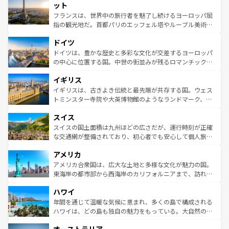
なお、新着のイタリア情報は
コンテンツ一覧
を参照してほ
れる闘牛、そして美味しいタパスが生活の一部となってい
ット
しい。
る。首都マドリードの洗練された雰囲気や、バルセロナの
フランスは、世界中の旅行者を魅了し続けるヨーロッパ屈
アートに溢れた街角から、地方では古代ローマ遺跡や中世
指の観光地だ。首都パリのエッフェル塔やルーブル美術館
の城塞都市、穏やかなビーチリゾートまで多彩な表情を見
といった象徴的なスポットから、田舎町の古風な美しさま
せる。地方によって風土や気候が異なるスペインはその個
ドイツ
で、幅広い魅力が詰まっている。華麗な宮殿、歴史的な大
性で訪れる人を魅了する。 なお、新着のスペイン情報は
コ
聖堂、美しいビーチ、そして豊かな自然が、訪れる者を心
ドイツは、豊かな歴史と多彩な文化が交差するヨーロッパ
ンテンツ一覧
を参照してほしい。
から魅了する。また、フランスは美食の国としても知ら
の中心に位置する国。中世の街並みが残るロマンチック街
れ、フランス料理はユネスコ無形文化遺産にも登録されて
道から、未来を先取りするようなモダンな都市まで多様な
イギリス
いる。シャンパンの発祥地であるランス、プロヴァンスの
顔を持つこの国は、どこを歩いても飽きることがない。ベ
香り高いラベンダー畑など、多彩な楽しみ方が可能だ。さ
ルリンの文化的活気、バイエルン州のアルプスの絶景、そ
イギリスは、古きよき伝統と最先端が共存する国。ウェス
らに、パリ以外の地域にも魅力が溢れており、どの街角に
してライン川沿いのワイン畑といった風景は必見。ビール
トミンスター寺院や大英博物館のようなランドマーク、歴
も豊かな歴史と文化が息づいている。パリ以外の個性あふ
とソーセージを味わいながら地元の人と過ごす楽しい時間
史ある大学都市、美しい丘陵地帯や牧歌的な風景など、エ
れる地方に足を運ぶとそれぞれで全く異なる文化を体験で
スイス
は、お酒好きな人にはぜひ体験してほしい。 なお、新着の
リアごとに異なる魅力がある。また、優雅なアフタヌーン
きるだろう。 なお、新着のフランス情報は
コンテンツ一覧
ドイツ情報は
コンテンツ一覧
を参照してほしい。
ティー、ビール好きにはたまらない英国パブ、サッカー観
スイスの国土面積は九州ほどの広さだが、運行時刻が正確
を参照してほしい。
戦など、本場だからこそできる体験も豊富。イギリスを旅
な交通網が整備されており、初心者でも安心して個人旅行
して楽しみつくそう。 なお、新着のイギリス情報は
コンテ
を楽しめる。日本同様に時刻表どおりの旅が可能だ。中世
アメリカ
ンツ一覧
を参照してほしい。
の建物がそのまま残る町や、スイスならではのユニークな
博物館もあり、アルプス観光だけでなく町歩きも満喫する
アメリカ合衆国は、広大な土地と多様な文化が魅力の国。
ことができる。国民の所得が高いため物価も高いが、旅行
東海岸の都市部から西海岸のカリフォルニアまで、訪れる
者向けの交通パス提供のサービスもあり、うまく活用すれ
場所ごとに異なる風景と体験が待っている。ニューヨーク
ハワイ
ば市内交通費無料で観光を楽しむこともできる。 なお、新
のような巨大都市は、観光、ショッピング、エンターテイ
着のスイス情報は
コンテンツ一覧
を参照してほしい。
ンメントが詰まった刺激的なスポットだ。一方、アメリカ
年間を通じて温暖な気候に恵まれ、多くの島で構成される
西部には大自然が広がり、グランドキャニオンやイエロー
ハワイは、どの島も独自の魅力をもっている。大自然の神
ストーン国立公園といった絶景が堪能できる。さらに、南
秘を感じたいなら、火山が生み出した壮大な景観を誇るハ
部のニューオーリンズでは、音楽と美食が融合した独特の