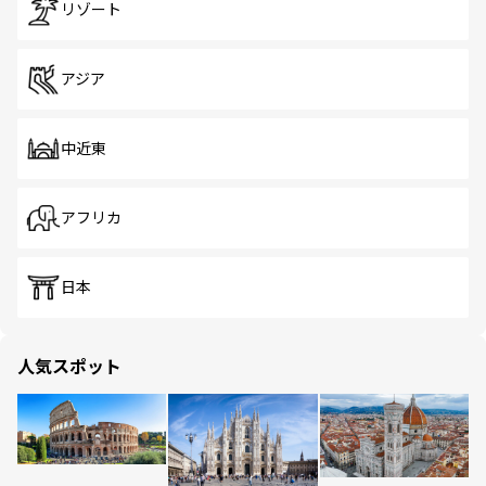
リゾート
アジア
中近東
アフリカ
日本
人気スポット