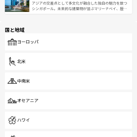
が待っている。親しみやすいタイの人々、仏教を中心とし
ており、効率よく見どころを回れるのも魅力。息をのむよ
アジアの交差点として多文化が融合した独自の魅力を放つ
た文化、そして多様な観光資源が、訪れる旅人を魅了し続
うな絶景から文化的な体験まで、香港を存分に楽しみ尽く
シンガポール。未来的な建築物が並ぶマリーナベイ、歴史
ける。 なお、新着のタイ情報は
コンテンツ一覧
を参照して
そう。 なお、新着の香港情報は
コンテンツ一覧
を参照して
と伝統を感じられるエスニックタウン、多数の緑豊かな公
ほしい。
ほしい。
園や自然保護区など、自然が調和した近代的な景観と文化
の多様性あふれるカラフルな町は、どこを歩いても新しい
国と地域
発見がある。さらに、治安のよさや充実した公共交通機関
も、旅行者にとっては魅力的なポイント。グルメも豊富
で、ホーカーズは地元の風情を楽しめる外せないスポット
ヨーロッパ
だ。訪れる人を飽きさせないシンガポールで、多様な魅力
を体感しよう。 なお、新着のシンガポール情報は
コンテン
ツ一覧
を参照してほしい。
北米
中南米
オセアニア
ハワイ