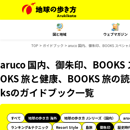
国と地域
ウェブマガジン
TOP
ガイドブック
aruco 国内、御朱印、BOOKS スペシ
aruco 国内、御朱印、BOOK
OKS 旅と健康、BOOKS 旅の読
ksのガイドブック一覧
すべて
地球の歩き方 海外
地球の歩き方 Jシリーズ（国内）
aru
ランキング&テクニック
Resort Style
島旅
御朱印
歴史時