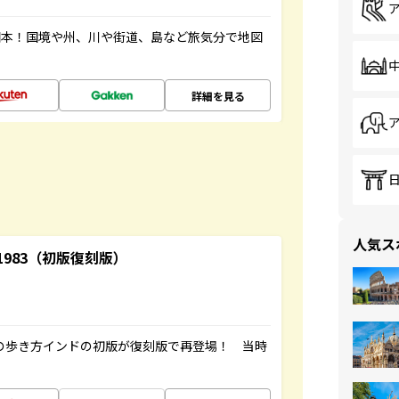
図本！国境や州、川や街道、島など旅気分で地図
詳細を見る
人気ス
-1983（初版復刻版）
球の歩き方インドの初版が復刻版で再登場！ 当時