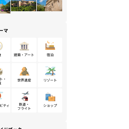
ーマ
食
建築・アート
宿泊
ト・
世界遺産
リゾート
戦
鉄道・
ビティ
ショップ
フライト