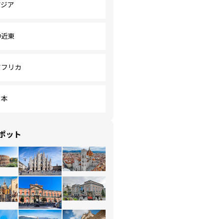
アジア
中近東
アフリカ
日本
ポット