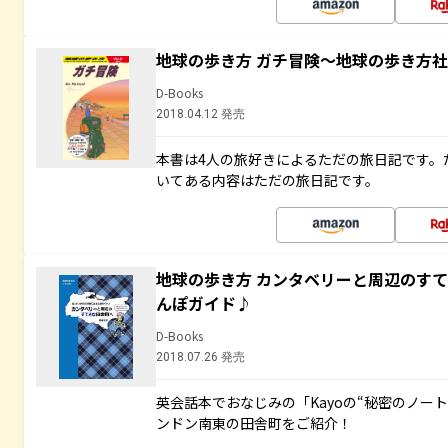
地球の歩き方 ガチ冒険～地球の歩き方
D-Books
2018.04.12 発売
本書は4人の旅好きによるただの旅日記です。
いてある内容はただの旅日記です。
地球の歩き方 カンタベリーと周辺のす
んぽガイド♪
D-Books
2018.07.26 発売
英会話本でおなじみの「Kayoの“秘密のノー
ンドン南東の田舎町をご紹介！