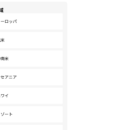
域
ヨーロッパ
北米
中南米
オセアニア
ハワイ
リゾート