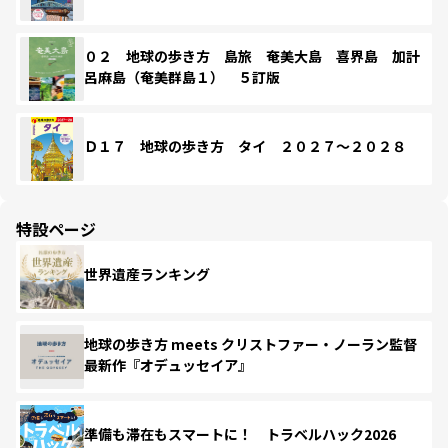
０２ 地球の歩き方 島旅 奄美大島 喜界島 加計
呂麻島（奄美群島１） ５訂版
Ｄ１７ 地球の歩き方 タイ ２０２７～２０２８
特設ページ
世界遺産ランキング
地球の歩き方 meets クリストファー・ノーラン監督
最新作『オデュッセイア』
準備も滞在もスマートに！ トラベルハック2026