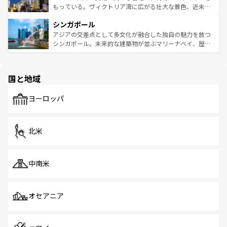
が旅行者を迎えてくれるので、きっと忘れられない旅にな
いビーチでリゾート気分を楽しむことができる。タイ料理
もっている。ヴィクトリア湾に広がる壮大な景色、近未来
るはずだ。 なお、新着のベトナム情報は
コンテンツ一覧
を
は世界的に有名で、屋台から高級レストランまで味覚を刺
的なアートスポット、そして歴史と現代が融合した町並
参照してほしい。
シンガポール
激する。気候は一年中温暖で、どの季節にも異なる楽しみ
み、どこを訪れても感動するはず。観光スポットが密集し
が待っている。親しみやすいタイの人々、仏教を中心とし
ており、効率よく見どころを回れるのも魅力。息をのむよ
アジアの交差点として多文化が融合した独自の魅力を放つ
た文化、そして多様な観光資源が、訪れる旅人を魅了し続
うな絶景から文化的な体験まで、香港を存分に楽しみ尽く
シンガポール。未来的な建築物が並ぶマリーナベイ、歴史
ける。 なお、新着のタイ情報は
コンテンツ一覧
を参照して
そう。 なお、新着の香港情報は
コンテンツ一覧
を参照して
と伝統を感じられるエスニックタウン、多数の緑豊かな公
ほしい。
ほしい。
園や自然保護区など、自然が調和した近代的な景観と文化
の多様性あふれるカラフルな町は、どこを歩いても新しい
国と地域
発見がある。さらに、治安のよさや充実した公共交通機関
も、旅行者にとっては魅力的なポイント。グルメも豊富
で、ホーカーズは地元の風情を楽しめる外せないスポット
ヨーロッパ
だ。訪れる人を飽きさせないシンガポールで、多様な魅力
を体感しよう。 なお、新着のシンガポール情報は
コンテン
ツ一覧
を参照してほしい。
北米
中南米
オセアニア