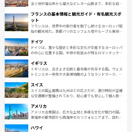
ピザやパスタなど、絶品のイタリア料理を堪能することも
注ぐ地中海沿岸から雄大なピレネー山脈まで、多彩な自然
できる。朝目覚めてから夜眠るまで、すべての瞬間を楽し
と文化が詰まったヨーロッパ屈指の旅行先だ。多様な地域
フランスの基本情報と観光ガイド・有名観光スポ
ませてくれるイタリアで、忘れられない旅をしてみよう！
文化が根付くこの国では、情熱的なフラメンコ、熱気あふ
なお、新着のイタリア情報は
コンテンツ一覧
を参照してほ
れる闘牛、そして美味しいタパスが生活の一部となってい
ット
しい。
る。首都マドリードの洗練された雰囲気や、バルセロナの
フランスは、世界中の旅行者を魅了し続けるヨーロッパ屈
アートに溢れた街角から、地方では古代ローマ遺跡や中世
指の観光地だ。首都パリのエッフェル塔やルーブル美術館
の城塞都市、穏やかなビーチリゾートまで多彩な表情を見
といった象徴的なスポットから、田舎町の古風な美しさま
せる。地方によって風土や気候が異なるスペインはその個
ドイツ
で、幅広い魅力が詰まっている。華麗な宮殿、歴史的な大
性で訪れる人を魅了する。 なお、新着のスペイン情報は
コ
聖堂、美しいビーチ、そして豊かな自然が、訪れる者を心
ドイツは、豊かな歴史と多彩な文化が交差するヨーロッパ
ンテンツ一覧
を参照してほしい。
から魅了する。また、フランスは美食の国としても知ら
の中心に位置する国。中世の街並みが残るロマンチック街
れ、フランス料理はユネスコ無形文化遺産にも登録されて
道から、未来を先取りするようなモダンな都市まで多様な
イギリス
いる。シャンパンの発祥地であるランス、プロヴァンスの
顔を持つこの国は、どこを歩いても飽きることがない。ベ
香り高いラベンダー畑など、多彩な楽しみ方が可能だ。さ
ルリンの文化的活気、バイエルン州のアルプスの絶景、そ
イギリスは、古きよき伝統と最先端が共存する国。ウェス
らに、パリ以外の地域にも魅力が溢れており、どの街角に
してライン川沿いのワイン畑といった風景は必見。ビール
トミンスター寺院や大英博物館のようなランドマーク、歴
も豊かな歴史と文化が息づいている。パリ以外の個性あふ
とソーセージを味わいながら地元の人と過ごす楽しい時間
史ある大学都市、美しい丘陵地帯や牧歌的な風景など、エ
れる地方に足を運ぶとそれぞれで全く異なる文化を体験で
スイス
は、お酒好きな人にはぜひ体験してほしい。 なお、新着の
リアごとに異なる魅力がある。また、優雅なアフタヌーン
きるだろう。 なお、新着のフランス情報は
コンテンツ一覧
ドイツ情報は
コンテンツ一覧
を参照してほしい。
ティー、ビール好きにはたまらない英国パブ、サッカー観
スイスの国土面積は九州ほどの広さだが、運行時刻が正確
を参照してほしい。
戦など、本場だからこそできる体験も豊富。イギリスを旅
な交通網が整備されており、初心者でも安心して個人旅行
して楽しみつくそう。 なお、新着のイギリス情報は
コンテ
を楽しめる。日本同様に時刻表どおりの旅が可能だ。中世
アメリカ
ンツ一覧
を参照してほしい。
の建物がそのまま残る町や、スイスならではのユニークな
博物館もあり、アルプス観光だけでなく町歩きも満喫する
アメリカ合衆国は、広大な土地と多様な文化が魅力の国。
ことができる。国民の所得が高いため物価も高いが、旅行
東海岸の都市部から西海岸のカリフォルニアまで、訪れる
者向けの交通パス提供のサービスもあり、うまく活用すれ
場所ごとに異なる風景と体験が待っている。ニューヨーク
ハワイ
ば市内交通費無料で観光を楽しむこともできる。 なお、新
のような巨大都市は、観光、ショッピング、エンターテイ