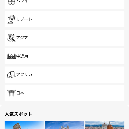
ハワイ
リゾート
アジア
中近東
アフリカ
日本
人気スポット