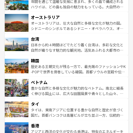
着のスイス情報は
コンテンツ一覧
を参照してほしい。
ンメントが詰まった刺激的なスポットだ。一方、アメリカ
年間を通じて温暖な気候に恵まれ、多くの島で構成される
西部には大自然が広がり、グランドキャニオンやイエロー
ハワイは、どの島も独自の魅力をもっている。大自然の神
ストーン国立公園といった絶景が堪能できる。さらに、南
秘を感じたいなら、火山が生み出した壮大な景観を誇るハ
オーストラリア
部のニューオーリンズでは、音楽と美食が融合した独特の
ワイ島は見逃せない。また、定番の観光地といえばオアフ
文化が魅力。旅行者はアメリカの各地域で異なる魅力を楽
島だが、静かな自然を求めるならマウイ島やカウアイ島が
オーストラリアは、壮大な自然と多様な文化が魅力の国。
しみながら、その多様性と豊かな歴史を感じることができ
おすすめ。エメラルドグリーンに輝く海をはじめ、豊かな
シドニーのシンボルであるシドニー・オペラハウス、オー
るだろう。車でのロードトリップや列車の旅も、アメリカ
文化や歴史が息づいている。「アロハスピリット」と呼ば
ストラリア東海岸北部に広がる大サンゴ礁地帯グレートバ
ならではの贅沢な旅のスタイルだ。 なお、新着のアメリカ
台湾
れるおもてなしの心で訪れる人々を迎えてくれるハワイの
リアリーフや大陸中央部にそびえるウルル（エアーズロッ
情報は
コンテンツ一覧
を参照してほしい。
人々、おいしいローカルフードやハワイアンミュージッ
ク）、タスマニアの美しい原生林やケアンズの熱帯雨林な
日本から約４時間ほどでたどり着く台湾は、多彩な文化と
ク、伝統的なフラダンスなど、すべてがハワイの魅力を彩
ど、見どころがたくさん。また、カフェやワイン、オージ
自然が織りなす魅力的な観光地。活気あふれる大都市の台
っている。訪れるたびに新しい発見と感動が待っているハ
ービーフなどの食文化も豊かで、美味しいものであふれて
北やノスタルジックな町並みが人気な九份（ジォウフェ
ワイを、存分に味わってほしい。 なお、新着のハワイ情報
韓国
いる。アクティビティも充実しており、サーフィンやダイ
ン）、静ひつな山岳地帯である台湾東部など、都市の喧騒
は
コンテンツ一覧
を参照してほしい。
ビング、ハイキングなど、アウトドア好きにはたまらな
と山間の静けさが共存しており、訪れる人に新しい発見と
歴史ある王朝文化が残る一方で、最先端のファッションやK
い。オーストラリアの多彩な魅力を存分に味わいつくそ
驚きをもたらしてくれる。また、奥深い台湾の食文化も魅
-POPで世界を席巻している韓国。首都ソウルの宮殿や伝統
う。 なお、新着のオーストラリア情報は
コンテンツ一覧
を
力で、夜市などの屋台グルメから高級料理、ヘルシーで美
家屋が並ぶエリアでは韓国の歴史と文化に浸ることがで
参照してほしい。
ベトナム
容にもいいと評判のスイーツなど、バラエティ豊かな料理
き、地方に足を延ばせば四季折々の自然美を楽しむことが
が味わえる。 なお、新着の台湾情報は
コンテンツ一覧
を参
できる。そして、キムチや焼肉、絶品のストリートフード
豊かな自然と多様な文化が魅力的なベトナム。南北に細長
照してほしい。
まで、さまざまな韓国料理が待っている。夜には、韓国な
く伸びる国土には、広大な田園風景や青々とした山々、世
らではのナイトライフも堪能できる。あたたかいホスピタ
界遺産に登録された壮大な自然景観が点在し、都市部では
タイ
リティに包まれながら、韓国の多彩な魅力を心ゆくまで味
急速な発展と共に伝統が息づく。ハノイの古い町並みやホ
わってみてほしい。 なお、新着の韓国情報は
コンテンツ一
ーチミン市のフランス統治時代の建物も、独特の雰囲気を
タイは、東南アジアに位置する豊かな自然と歴史が息づく
覧
を参照してほしい。
醸し出している。また、バラエティの豊かさとおいしさで
国だ。首都バンコクは高層ビルが立ち並ぶ一方、伝統的な
世界中の食通を魅了してやまないベトナム料理も魅力のひ
寺院や市場がいたるところに点在し、古きよき文化と現代
香港
とつ。フォーやバインミー、ベトナムコーヒーなどは、ぜ
の活気が交差している。北部ではチェンマイなどの山岳地
ひ現地で味わいたい。どの地域を訪れてもあたたかい人々
帯で自然と触れ合い、南部ではプーケットやクラビの美し
アジアと西洋の文化が交わる香港は、特有のエネルギーを