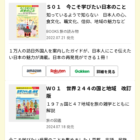
Ｓ０１ 今こそ学びたい日本のこと
知っているようで知らない 日本人の心、
食文化、職文化、信仰、地域の魅力など
BOOKS 旅の読み物
2022.07.21 発売
１万人の訪日外国人を案内したガイドが、日本人にこそ伝えた
い日本の魅力が満載。日本の再発見ができる１冊！
詳細を見る
Ｗ０１ 世界２４４の国と地域 改訂
版
１９７ヵ国と４７地域を旅の雑学とともに
解説
旅の図鑑
2024.07.18 発売
今こそ学びたい世界のことを集めました！首都、言語、民族、