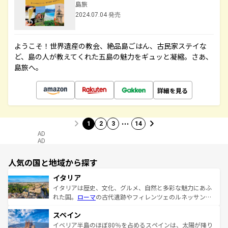
島旅
2024.07.04 発売
ようこそ！世界遺産の教会、絶品島ごはん、古民家ステイな
ど、島の人が教えてくれた五島の魅力をギュッと凝縮。さあ、
島旅へ。
詳細を見る
…
1
2
3
14
AD
AD
人気の国と地域から探す
イタリア
イタリアは歴史、文化、グルメ、自然と多彩な魅力にあふ
れた国。
ローマ
の古代遺跡やフィレンツェのルネッサンス
美術、ヴェネツィアの運河など、歴史あるスポットはもち
スペイン
ろん、トスカーナの美しい田園風景やアマルフィ海岸の絶
景など、自然景観も見逃せない。観光の合間には、本場の
イベリア半島のほぼ80％を占めるスペインは、太陽が降り