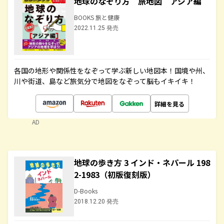
地球のなぞり方 旅地図 アジア編
BOOKS 旅と健康
2022.11.25 発売
各国の地形や関係性をなぞって学ぶ新しい地図本！国境や州、
川や街道、島など旅気分で地図をなぞって脳もイキイキ！
詳細を見る
AD
地球の歩き方 3 インド・ネパール 198
2-1983（初版復刻版）
D-Books
2018.12.20 発売