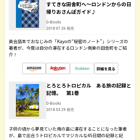
すてきな田舎町へ～ロンドンからの日
帰りおさんぽガイド♪
D-Books
2018.07.26 発売
英会話本でおなじみの「Kayoの“秘密のノート”」シリーズの
著者が、今度は自分の滞在するロンドン南東の田舎町をご紹
介！
詳細を見る
とろとろトロピカル ある旅の記録と
記憶。 第1巻
D-Books
2018.03.29 発売
子供の頃から夢見ていた南の島に滞在することになった筆者
が、島で出合うトロピカルでマジカルな45日間の記録と記