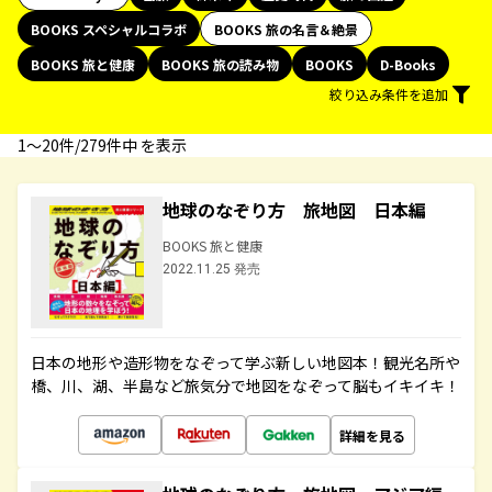
BOOKS スペシャルコラボ
BOOKS 旅の名言＆絶景
BOOKS 旅と健康
BOOKS 旅の読み物
BOOKS
D-Books
絞り込み条件を追加
1〜20件/279件中 を表示
地球のなぞり方 旅地図 日本編
BOOKS 旅と健康
2022.11.25 発売
日本の地形や造形物をなぞって学ぶ新しい地図本！観光名所や
橋、川、湖、半島など旅気分で地図をなぞって脳もイキイキ！
詳細を見る