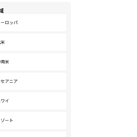
域
ヨーロッパ
北米
中南米
オセアニア
ハワイ
リゾート