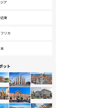
アジア
中近東
アフリカ
日本
ポット