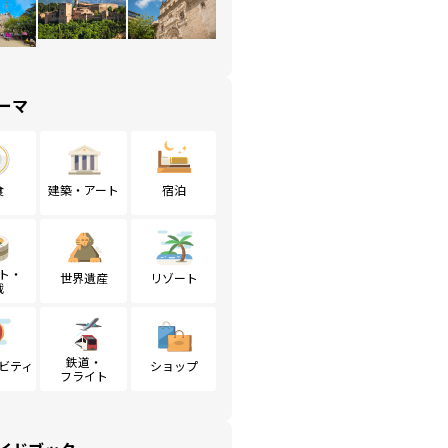
ーマ
食
建築・アート
宿泊
ト・
世界遺産
リゾート
戦
鉄道・
ビティ
ショップ
フライト