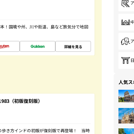
図本！国境や州、川や街道、島など旅気分で地図
詳細を見る
人気ス
-1983（初版復刻版）
球の歩き方インドの初版が復刻版で再登場！ 当時