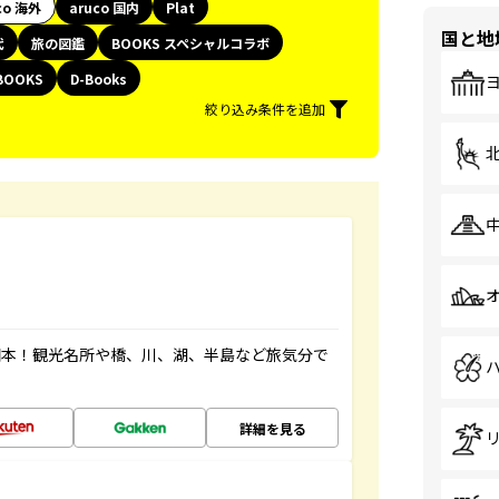
co 海外
aruco 国内
Plat
国と地
代
旅の図鑑
BOOKS スペシャルコラボ
BOOKS
D-Books
絞り込み条件を追加
図本！観光名所や橋、川、湖、半島など旅気分で
詳細を見る