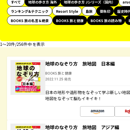
すべて
地球の歩き方 海外
地球の歩き方 Jシリーズ（国内）
aru
ランキング&テクニック
Resort Style
島旅
御朱印
歴史時
BOOKS 旅の名言＆絶景
BOOKS 旅と健康
BOOKS 旅の読み物
1〜20件/256件中 を表示
地球のなぞり方 旅地図 日本編
BOOKS 旅と健康
2022.11.25 発売
日本の地形や造形物をなぞって学ぶ新しい地
地図をなぞって脳もイキイキ！
地球のなぞり方 旅地図 アジア編