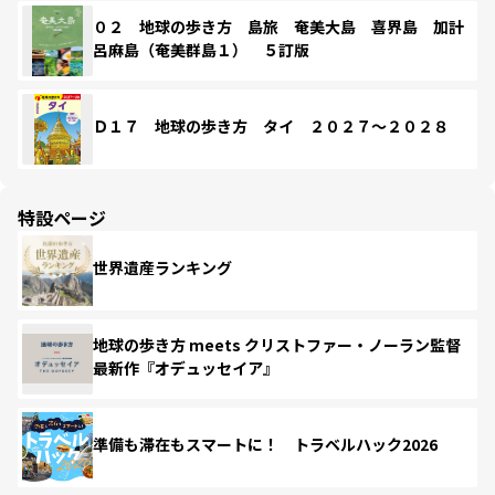
０２ 地球の歩き方 島旅 奄美大島 喜界島 加計
呂麻島（奄美群島１） ５訂版
Ｄ１７ 地球の歩き方 タイ ２０２７～２０２８
特設ページ
世界遺産ランキング
地球の歩き方 meets クリストファー・ノーラン監督
最新作『オデュッセイア』
準備も滞在もスマートに！ トラベルハック2026