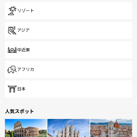
リゾート
アジア
中近東
アフリカ
日本
人気スポット