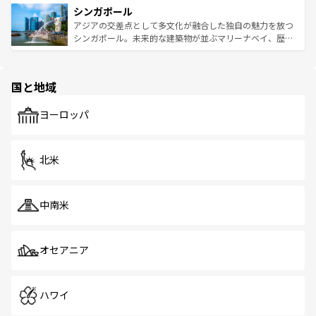
参照してほしい。
シンガポール
激する。気候は一年中温暖で、どの季節にも異なる楽しみ
み、どこを訪れても感動するはず。観光スポットが密集し
が待っている。親しみやすいタイの人々、仏教を中心とし
ており、効率よく見どころを回れるのも魅力。息をのむよ
アジアの交差点として多文化が融合した独自の魅力を放つ
た文化、そして多様な観光資源が、訪れる旅人を魅了し続
うな絶景から文化的な体験まで、香港を存分に楽しみ尽く
シンガポール。未来的な建築物が並ぶマリーナベイ、歴史
ける。 なお、新着のタイ情報は
コンテンツ一覧
を参照して
そう。 なお、新着の香港情報は
コンテンツ一覧
を参照して
と伝統を感じられるエスニックタウン、多数の緑豊かな公
ほしい。
ほしい。
園や自然保護区など、自然が調和した近代的な景観と文化
の多様性あふれるカラフルな町は、どこを歩いても新しい
国と地域
発見がある。さらに、治安のよさや充実した公共交通機関
も、旅行者にとっては魅力的なポイント。グルメも豊富
で、ホーカーズは地元の風情を楽しめる外せないスポット
ヨーロッパ
だ。訪れる人を飽きさせないシンガポールで、多様な魅力
を体感しよう。 なお、新着のシンガポール情報は
コンテン
ツ一覧
を参照してほしい。
北米
中南米
オセアニア
ハワイ