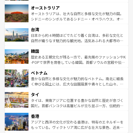
ストーン国立公園といった絶景が堪能できる。さらに、南
秘を感じたいなら、火山が生み出した壮大な景観を誇るハ
オーストラリア
部のニューオーリンズでは、音楽と美食が融合した独特の
ワイ島は見逃せない。また、定番の観光地といえばオアフ
文化が魅力。旅行者はアメリカの各地域で異なる魅力を楽
島だが、静かな自然を求めるならマウイ島やカウアイ島が
オーストラリアは、壮大な自然と多様な文化が魅力の国。
しみながら、その多様性と豊かな歴史を感じることができ
おすすめ。エメラルドグリーンに輝く海をはじめ、豊かな
シドニーのシンボルであるシドニー・オペラハウス、オー
るだろう。車でのロードトリップや列車の旅も、アメリカ
文化や歴史が息づいている。「アロハスピリット」と呼ば
ストラリア東海岸北部に広がる大サンゴ礁地帯グレートバ
ならではの贅沢な旅のスタイルだ。 なお、新着のアメリカ
台湾
れるおもてなしの心で訪れる人々を迎えてくれるハワイの
リアリーフや大陸中央部にそびえるウルル（エアーズロッ
情報は
コンテンツ一覧
を参照してほしい。
人々、おいしいローカルフードやハワイアンミュージッ
ク）、タスマニアの美しい原生林やケアンズの熱帯雨林な
日本から約４時間ほどでたどり着く台湾は、多彩な文化と
ク、伝統的なフラダンスなど、すべてがハワイの魅力を彩
ど、見どころがたくさん。また、カフェやワイン、オージ
自然が織りなす魅力的な観光地。活気あふれる大都市の台
っている。訪れるたびに新しい発見と感動が待っているハ
ービーフなどの食文化も豊かで、美味しいものであふれて
北やノスタルジックな町並みが人気な九份（ジォウフェ
ワイを、存分に味わってほしい。 なお、新着のハワイ情報
韓国
いる。アクティビティも充実しており、サーフィンやダイ
ン）、静ひつな山岳地帯である台湾東部など、都市の喧騒
は
コンテンツ一覧
を参照してほしい。
ビング、ハイキングなど、アウトドア好きにはたまらな
と山間の静けさが共存しており、訪れる人に新しい発見と
歴史ある王朝文化が残る一方で、最先端のファッションやK
い。オーストラリアの多彩な魅力を存分に味わいつくそ
驚きをもたらしてくれる。また、奥深い台湾の食文化も魅
-POPで世界を席巻している韓国。首都ソウルの宮殿や伝統
う。 なお、新着のオーストラリア情報は
コンテンツ一覧
を
力で、夜市などの屋台グルメから高級料理、ヘルシーで美
家屋が並ぶエリアでは韓国の歴史と文化に浸ることがで
参照してほしい。
ベトナム
容にもいいと評判のスイーツなど、バラエティ豊かな料理
き、地方に足を延ばせば四季折々の自然美を楽しむことが
が味わえる。 なお、新着の台湾情報は
コンテンツ一覧
を参
できる。そして、キムチや焼肉、絶品のストリートフード
豊かな自然と多様な文化が魅力的なベトナム。南北に細長
照してほしい。
まで、さまざまな韓国料理が待っている。夜には、韓国な
く伸びる国土には、広大な田園風景や青々とした山々、世
らではのナイトライフも堪能できる。あたたかいホスピタ
界遺産に登録された壮大な自然景観が点在し、都市部では
タイ
リティに包まれながら、韓国の多彩な魅力を心ゆくまで味
急速な発展と共に伝統が息づく。ハノイの古い町並みやホ
わってみてほしい。 なお、新着の韓国情報は
コンテンツ一
ーチミン市のフランス統治時代の建物も、独特の雰囲気を
タイは、東南アジアに位置する豊かな自然と歴史が息づく
覧
を参照してほしい。
醸し出している。また、バラエティの豊かさとおいしさで
国だ。首都バンコクは高層ビルが立ち並ぶ一方、伝統的な
世界中の食通を魅了してやまないベトナム料理も魅力のひ
寺院や市場がいたるところに点在し、古きよき文化と現代
香港
とつ。フォーやバインミー、ベトナムコーヒーなどは、ぜ
の活気が交差している。北部ではチェンマイなどの山岳地
ひ現地で味わいたい。どの地域を訪れてもあたたかい人々
帯で自然と触れ合い、南部ではプーケットやクラビの美し
アジアと西洋の文化が交わる香港は、特有のエネルギーを
が旅行者を迎えてくれるので、きっと忘れられない旅にな
いビーチでリゾート気分を楽しむことができる。タイ料理
もっている。ヴィクトリア湾に広がる壮大な景色、近未来
るはずだ。 なお、新着のベトナム情報は
コンテンツ一覧
を
は世界的に有名で、屋台から高級レストランまで味覚を刺
的なアートスポット、そして歴史と現代が融合した町並