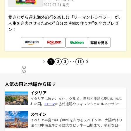
2022.07.21 発売
働きながら週末海外旅行を楽しむ「リーマントラベラー」が、
人生を充実させるための“自分の時間の作り方”を全力プレゼ
ン！
詳細を見る
…
1
2
3
13
AD
AD
人気の国と地域から探す
イタリア
イタリアは歴史、文化、グルメ、自然と多彩な魅力にあふ
れた国。
ローマ
の古代遺跡やフィレンツェのルネッサンス
美術、ヴェネツィアの運河など、歴史あるスポットはもち
スペイン
ろん、トスカーナの美しい田園風景やアマルフィ海岸の絶
景など、自然景観も見逃せない。観光の合間には、本場の
イベリア半島のほぼ80％を占めるスペインは、太陽が降り
ピザやパスタなど、絶品のイタリア料理を堪能することも
注ぐ地中海沿岸から雄大なピレネー山脈まで、多彩な自然
できる。朝目覚めてから夜眠るまで、すべての瞬間を楽し
と文化が詰まったヨーロッパ屈指の旅行先だ。多様な地域