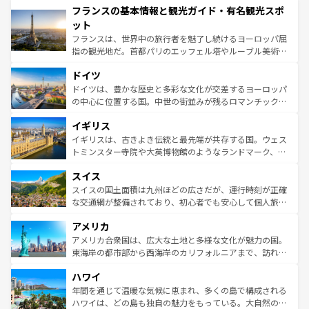
フランスの基本情報と観光ガイド・有名観光スポ
ませてくれるイタリアで、忘れられない旅をしてみよう！
文化が根付くこの国では、情熱的なフラメンコ、熱気あふ
なお、新着のイタリア情報は
コンテンツ一覧
を参照してほ
れる闘牛、そして美味しいタパスが生活の一部となってい
ット
しい。
る。首都マドリードの洗練された雰囲気や、バルセロナの
フランスは、世界中の旅行者を魅了し続けるヨーロッパ屈
アートに溢れた街角から、地方では古代ローマ遺跡や中世
指の観光地だ。首都パリのエッフェル塔やルーブル美術館
の城塞都市、穏やかなビーチリゾートまで多彩な表情を見
といった象徴的なスポットから、田舎町の古風な美しさま
せる。地方によって風土や気候が異なるスペインはその個
ドイツ
で、幅広い魅力が詰まっている。華麗な宮殿、歴史的な大
性で訪れる人を魅了する。 なお、新着のスペイン情報は
コ
聖堂、美しいビーチ、そして豊かな自然が、訪れる者を心
ドイツは、豊かな歴史と多彩な文化が交差するヨーロッパ
ンテンツ一覧
を参照してほしい。
から魅了する。また、フランスは美食の国としても知ら
の中心に位置する国。中世の街並みが残るロマンチック街
れ、フランス料理はユネスコ無形文化遺産にも登録されて
道から、未来を先取りするようなモダンな都市まで多様な
イギリス
いる。シャンパンの発祥地であるランス、プロヴァンスの
顔を持つこの国は、どこを歩いても飽きることがない。ベ
香り高いラベンダー畑など、多彩な楽しみ方が可能だ。さ
ルリンの文化的活気、バイエルン州のアルプスの絶景、そ
イギリスは、古きよき伝統と最先端が共存する国。ウェス
らに、パリ以外の地域にも魅力が溢れており、どの街角に
してライン川沿いのワイン畑といった風景は必見。ビール
トミンスター寺院や大英博物館のようなランドマーク、歴
も豊かな歴史と文化が息づいている。パリ以外の個性あふ
とソーセージを味わいながら地元の人と過ごす楽しい時間
史ある大学都市、美しい丘陵地帯や牧歌的な風景など、エ
れる地方に足を運ぶとそれぞれで全く異なる文化を体験で
スイス
は、お酒好きな人にはぜひ体験してほしい。 なお、新着の
リアごとに異なる魅力がある。また、優雅なアフタヌーン
きるだろう。 なお、新着のフランス情報は
コンテンツ一覧
ドイツ情報は
コンテンツ一覧
を参照してほしい。
ティー、ビール好きにはたまらない英国パブ、サッカー観
スイスの国土面積は九州ほどの広さだが、運行時刻が正確
を参照してほしい。
戦など、本場だからこそできる体験も豊富。イギリスを旅
な交通網が整備されており、初心者でも安心して個人旅行
して楽しみつくそう。 なお、新着のイギリス情報は
コンテ
を楽しめる。日本同様に時刻表どおりの旅が可能だ。中世
アメリカ
ンツ一覧
を参照してほしい。
の建物がそのまま残る町や、スイスならではのユニークな
博物館もあり、アルプス観光だけでなく町歩きも満喫する
アメリカ合衆国は、広大な土地と多様な文化が魅力の国。
ことができる。国民の所得が高いため物価も高いが、旅行
東海岸の都市部から西海岸のカリフォルニアまで、訪れる
者向けの交通パス提供のサービスもあり、うまく活用すれ
場所ごとに異なる風景と体験が待っている。ニューヨーク
ハワイ
ば市内交通費無料で観光を楽しむこともできる。 なお、新
のような巨大都市は、観光、ショッピング、エンターテイ
着のスイス情報は
コンテンツ一覧
を参照してほしい。
ンメントが詰まった刺激的なスポットだ。一方、アメリカ
年間を通じて温暖な気候に恵まれ、多くの島で構成される
西部には大自然が広がり、グランドキャニオンやイエロー
ハワイは、どの島も独自の魅力をもっている。大自然の神