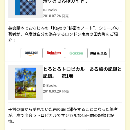
帰りおさんぽガイド♪
D-Books
2018.07.26 発売
英会話本でおなじみの「Kayoの“秘密のノート”」シリーズの
著者が、今度は自分の滞在するロンドン南東の田舎町をご紹
介！
詳細を見る
とろとろトロピカル ある旅の記録と
記憶。 第1巻
D-Books
2018.03.29 発売
子供の頃から夢見ていた南の島に滞在することになった筆者
が、島で出合うトロピカルでマジカルな45日間の記録と記
憶。