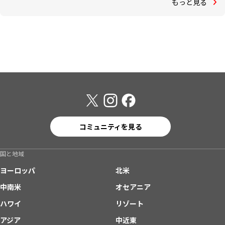
もっと見る
コミュニティを見る
国と地域
ヨーロッパ
北米
中南米
オセアニア
ハワイ
リゾート
アジア
中近東