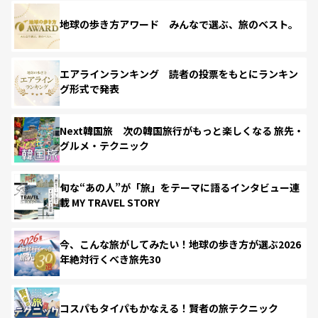
地球の歩き方アワード みんなで選ぶ、旅のベスト。
エアラインランキング 読者の投票をもとにランキン
グ形式で発表
Next韓国旅 次の韓国旅行がもっと楽しくなる 旅先・
グルメ・テクニック
旬な“あの人”が「旅」をテーマに語るインタビュー連
載 MY TRAVEL STORY
今、こんな旅がしてみたい！地球の歩き方が選ぶ2026
年絶対行くべき旅先30
コスパもタイパもかなえる！賢者の旅テクニック