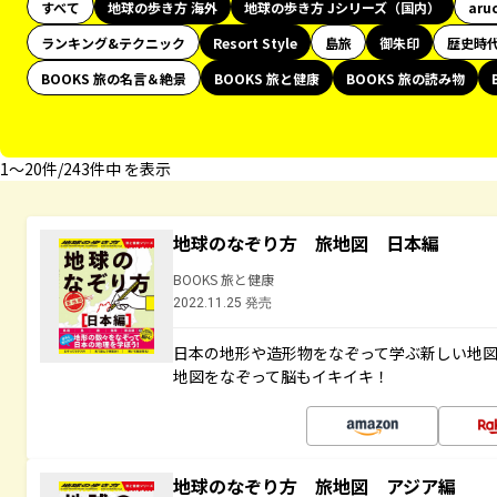
すべて
地球の歩き方 海外
地球の歩き方 Jシリーズ（国内）
aru
ランキング&テクニック
Resort Style
島旅
御朱印
歴史時
BOOKS 旅の名言＆絶景
BOOKS 旅と健康
BOOKS 旅の読み物
1〜20件/243件中 を表示
地球のなぞり方 旅地図 日本編
BOOKS 旅と健康
2022.11.25 発売
日本の地形や造形物をなぞって学ぶ新しい地
地図をなぞって脳もイキイキ！
地球のなぞり方 旅地図 アジア編