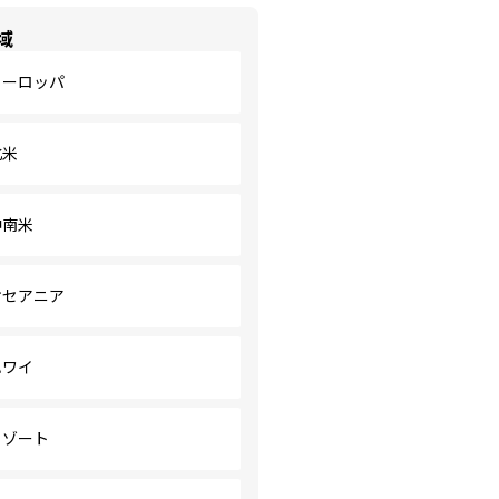
域
ヨーロッパ
北米
中南米
オセアニア
ハワイ
リゾート