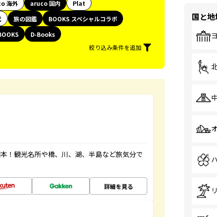
co 海外
aruco 国内
Plat
国と地
代
旅の図鑑
BOOKS スペシャルコラボ
BOOKS
D-Books
絞り込み条件を追加
図本！観光名所や橋、川、湖、半島など旅気分で
詳細を見る