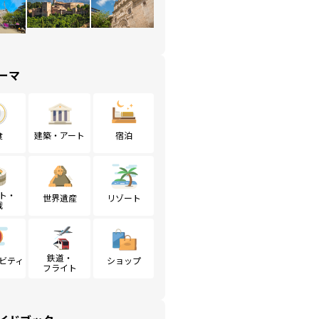
ーマ
食
建築・アート
宿泊
ト・
世界遺産
リゾート
戦
鉄道・
ビティ
ショップ
フライト