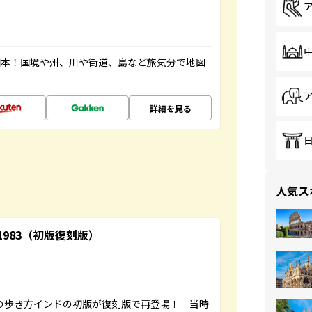
図本！国境や州、川や街道、島など旅気分で地図
詳細を見る
人気ス
-1983（初版復刻版）
球の歩き方インドの初版が復刻版で再登場！ 当時