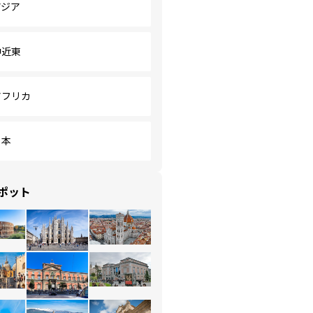
アジア
中近東
アフリカ
日本
ポット