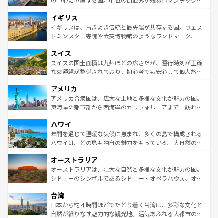
の中心に位置する国。中世の街並みが残るロマンチック街
れ、フランス料理はユネスコ無形文化遺産にも登録されて
道から、未来を先取りするようなモダンな都市まで多様な
イギリス
いる。シャンパンの発祥地であるランス、プロヴァンスの
顔を持つこの国は、どこを歩いても飽きることがない。ベ
香り高いラベンダー畑など、多彩な楽しみ方が可能だ。さ
ルリンの文化的活気、バイエルン州のアルプスの絶景、そ
イギリスは、古きよき伝統と最先端が共存する国。ウェス
らに、パリ以外の地域にも魅力が溢れており、どの街角に
してライン川沿いのワイン畑といった風景は必見。ビール
トミンスター寺院や大英博物館のようなランドマーク、歴
も豊かな歴史と文化が息づいている。パリ以外の個性あふ
とソーセージを味わいながら地元の人と過ごす楽しい時間
史ある大学都市、美しい丘陵地帯や牧歌的な風景など、エ
れる地方に足を運ぶとそれぞれで全く異なる文化を体験で
スイス
は、お酒好きな人にはぜひ体験してほしい。 なお、新着の
リアごとに異なる魅力がある。また、優雅なアフタヌーン
きるだろう。 なお、新着のフランス情報は
コンテンツ一覧
ドイツ情報は
コンテンツ一覧
を参照してほしい。
ティー、ビール好きにはたまらない英国パブ、サッカー観
スイスの国土面積は九州ほどの広さだが、運行時刻が正確
を参照してほしい。
戦など、本場だからこそできる体験も豊富。イギリスを旅
な交通網が整備されており、初心者でも安心して個人旅行
して楽しみつくそう。 なお、新着のイギリス情報は
コンテ
を楽しめる。日本同様に時刻表どおりの旅が可能だ。中世
アメリカ
ンツ一覧
を参照してほしい。
の建物がそのまま残る町や、スイスならではのユニークな
博物館もあり、アルプス観光だけでなく町歩きも満喫する
アメリカ合衆国は、広大な土地と多様な文化が魅力の国。
ことができる。国民の所得が高いため物価も高いが、旅行
東海岸の都市部から西海岸のカリフォルニアまで、訪れる
者向けの交通パス提供のサービスもあり、うまく活用すれ
場所ごとに異なる風景と体験が待っている。ニューヨーク
ハワイ
ば市内交通費無料で観光を楽しむこともできる。 なお、新
のような巨大都市は、観光、ショッピング、エンターテイ
着のスイス情報は
コンテンツ一覧
を参照してほしい。
ンメントが詰まった刺激的なスポットだ。一方、アメリカ
年間を通じて温暖な気候に恵まれ、多くの島で構成される
西部には大自然が広がり、グランドキャニオンやイエロー
ハワイは、どの島も独自の魅力をもっている。大自然の神
ストーン国立公園といった絶景が堪能できる。さらに、南
秘を感じたいなら、火山が生み出した壮大な景観を誇るハ
オーストラリア
部のニューオーリンズでは、音楽と美食が融合した独特の
ワイ島は見逃せない。また、定番の観光地といえばオアフ
文化が魅力。旅行者はアメリカの各地域で異なる魅力を楽
島だが、静かな自然を求めるならマウイ島やカウアイ島が
オーストラリアは、壮大な自然と多様な文化が魅力の国。
しみながら、その多様性と豊かな歴史を感じることができ
おすすめ。エメラルドグリーンに輝く海をはじめ、豊かな
シドニーのシンボルであるシドニー・オペラハウス、オー
るだろう。車でのロードトリップや列車の旅も、アメリカ
文化や歴史が息づいている。「アロハスピリット」と呼ば
ストラリア東海岸北部に広がる大サンゴ礁地帯グレートバ
ならではの贅沢な旅のスタイルだ。 なお、新着のアメリカ
台湾
れるおもてなしの心で訪れる人々を迎えてくれるハワイの
リアリーフや大陸中央部にそびえるウルル（エアーズロッ
情報は
コンテンツ一覧
を参照してほしい。
人々、おいしいローカルフードやハワイアンミュージッ
ク）、タスマニアの美しい原生林やケアンズの熱帯雨林な
日本から約４時間ほどでたどり着く台湾は、多彩な文化と
ク、伝統的なフラダンスなど、すべてがハワイの魅力を彩
ど、見どころがたくさん。また、カフェやワイン、オージ
自然が織りなす魅力的な観光地。活気あふれる大都市の台