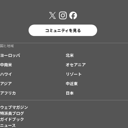
コミュニティを見る
国と地域
ヨーロッパ
北米
中南米
オセアニア
ハワイ
リゾート
アジア
中近東
アフリカ
日本
ウェブマガジン
特派員ブログ
ガイドブック
ニュース