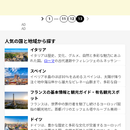
…
1
11
12
13
AD
AD
人気の国と地域から探す
イタリア
イタリアは歴史、文化、グルメ、自然と多彩な魅力にあふ
れた国。
ローマ
の古代遺跡やフィレンツェのルネッサンス
美術、ヴェネツィアの運河など、歴史あるスポットはもち
スペイン
ろん、トスカーナの美しい田園風景やアマルフィ海岸の絶
景など、自然景観も見逃せない。観光の合間には、本場の
イベリア半島のほぼ80％を占めるスペインは、太陽が降り
ピザやパスタなど、絶品のイタリア料理を堪能することも
注ぐ地中海沿岸から雄大なピレネー山脈まで、多彩な自然
できる。朝目覚めてから夜眠るまで、すべての瞬間を楽し
と文化が詰まったヨーロッパ屈指の旅行先だ。多様な地域
フランスの基本情報と観光ガイド・有名観光スポ
ませてくれるイタリアで、忘れられない旅をしてみよう！
文化が根付くこの国では、情熱的なフラメンコ、熱気あふ
なお、新着のイタリア情報は
コンテンツ一覧
を参照してほ
れる闘牛、そして美味しいタパスが生活の一部となってい
ット
しい。
る。首都マドリードの洗練された雰囲気や、バルセロナの
フランスは、世界中の旅行者を魅了し続けるヨーロッパ屈
アートに溢れた街角から、地方では古代ローマ遺跡や中世
指の観光地だ。首都パリのエッフェル塔やルーブル美術館
の城塞都市、穏やかなビーチリゾートまで多彩な表情を見
といった象徴的なスポットから、田舎町の古風な美しさま
せる。地方によって風土や気候が異なるスペインはその個
ドイツ
で、幅広い魅力が詰まっている。華麗な宮殿、歴史的な大
性で訪れる人を魅了する。 なお、新着のスペイン情報は
コ
聖堂、美しいビーチ、そして豊かな自然が、訪れる者を心
ドイツは、豊かな歴史と多彩な文化が交差するヨーロッパ
ンテンツ一覧
を参照してほしい。
から魅了する。また、フランスは美食の国としても知ら