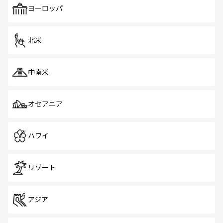
で、ホーカーズは地元の風情を楽しめる外せないスポット
ヨーロッパ
だ。訪れる人を飽きさせないシンガポールで、多様な魅力
を体感しよう。 なお、新着のシンガポール情報は
コンテン
ツ一覧
を参照してほしい。
北米
中南米
オセアニア
ハワイ
リゾート
アジア