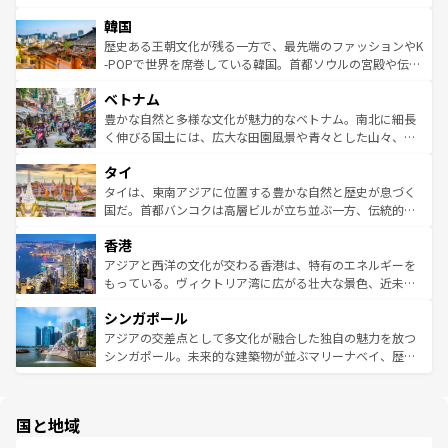
っている。訪れるたびに新しい発見と感動が待っているハ
ービーフなどの食文化も豊かで、美味しいものであふれて
北やノスタルジックな町並みが人気な九份（ジォウフェ
ワイを、存分に味わってほしい。 なお、新着のハワイ情報
韓国
いる。アクティビティも充実しており、サーフィンやダイ
ン）、静ひつな山岳地帯である台湾東部など、都市の喧騒
は
コンテンツ一覧
を参照してほしい。
ビング、ハイキングなど、アウトドア好きにはたまらな
と山間の静けさが共存しており、訪れる人に新しい発見と
歴史ある王朝文化が残る一方で、最先端のファッションやK
い。オーストラリアの多彩な魅力を存分に味わいつくそ
驚きをもたらしてくれる。また、奥深い台湾の食文化も魅
-POPで世界を席巻している韓国。首都ソウルの宮殿や伝統
う。 なお、新着のオーストラリア情報は
コンテンツ一覧
を
力で、夜市などの屋台グルメから高級料理、ヘルシーで美
家屋が並ぶエリアでは韓国の歴史と文化に浸ることがで
参照してほしい。
ベトナム
容にもいいと評判のスイーツなど、バラエティ豊かな料理
き、地方に足を延ばせば四季折々の自然美を楽しむことが
が味わえる。 なお、新着の台湾情報は
コンテンツ一覧
を参
できる。そして、キムチや焼肉、絶品のストリートフード
豊かな自然と多様な文化が魅力的なベトナム。南北に細長
照してほしい。
まで、さまざまな韓国料理が待っている。夜には、韓国な
く伸びる国土には、広大な田園風景や青々とした山々、世
らではのナイトライフも堪能できる。あたたかいホスピタ
界遺産に登録された壮大な自然景観が点在し、都市部では
タイ
リティに包まれながら、韓国の多彩な魅力を心ゆくまで味
急速な発展と共に伝統が息づく。ハノイの古い町並みやホ
わってみてほしい。 なお、新着の韓国情報は
コンテンツ一
ーチミン市のフランス統治時代の建物も、独特の雰囲気を
タイは、東南アジアに位置する豊かな自然と歴史が息づく
覧
を参照してほしい。
醸し出している。また、バラエティの豊かさとおいしさで
国だ。首都バンコクは高層ビルが立ち並ぶ一方、伝統的な
世界中の食通を魅了してやまないベトナム料理も魅力のひ
寺院や市場がいたるところに点在し、古きよき文化と現代
香港
とつ。フォーやバインミー、ベトナムコーヒーなどは、ぜ
の活気が交差している。北部ではチェンマイなどの山岳地
ひ現地で味わいたい。どの地域を訪れてもあたたかい人々
帯で自然と触れ合い、南部ではプーケットやクラビの美し
アジアと西洋の文化が交わる香港は、特有のエネルギーを
が旅行者を迎えてくれるので、きっと忘れられない旅にな
いビーチでリゾート気分を楽しむことができる。タイ料理
もっている。ヴィクトリア湾に広がる壮大な景色、近未来
るはずだ。 なお、新着のベトナム情報は
コンテンツ一覧
を
は世界的に有名で、屋台から高級レストランまで味覚を刺
的なアートスポット、そして歴史と現代が融合した町並
参照してほしい。
シンガポール
激する。気候は一年中温暖で、どの季節にも異なる楽しみ
み、どこを訪れても感動するはず。観光スポットが密集し
が待っている。親しみやすいタイの人々、仏教を中心とし
ており、効率よく見どころを回れるのも魅力。息をのむよ
アジアの交差点として多文化が融合した独自の魅力を放つ
た文化、そして多様な観光資源が、訪れる旅人を魅了し続
うな絶景から文化的な体験まで、香港を存分に楽しみ尽く
シンガポール。未来的な建築物が並ぶマリーナベイ、歴史
ける。 なお、新着のタイ情報は
コンテンツ一覧
を参照して
そう。 なお、新着の香港情報は
コンテンツ一覧
を参照して
と伝統を感じられるエスニックタウン、多数の緑豊かな公
ほしい。
ほしい。
園や自然保護区など、自然が調和した近代的な景観と文化
の多様性あふれるカラフルな町は、どこを歩いても新しい
国と地域
発見がある。さらに、治安のよさや充実した公共交通機関
も、旅行者にとっては魅力的なポイント。グルメも豊富