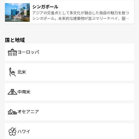
るはずだ。 なお、新着のベトナム情報は
コンテンツ一覧
を
は世界的に有名で、屋台から高級レストランまで味覚を刺
的なアートスポット、そして歴史と現代が融合した町並
参照してほしい。
シンガポール
激する。気候は一年中温暖で、どの季節にも異なる楽しみ
み、どこを訪れても感動するはず。観光スポットが密集し
が待っている。親しみやすいタイの人々、仏教を中心とし
ており、効率よく見どころを回れるのも魅力。息をのむよ
アジアの交差点として多文化が融合した独自の魅力を放つ
た文化、そして多様な観光資源が、訪れる旅人を魅了し続
うな絶景から文化的な体験まで、香港を存分に楽しみ尽く
シンガポール。未来的な建築物が並ぶマリーナベイ、歴史
ける。 なお、新着のタイ情報は
コンテンツ一覧
を参照して
そう。 なお、新着の香港情報は
コンテンツ一覧
を参照して
と伝統を感じられるエスニックタウン、多数の緑豊かな公
ほしい。
ほしい。
園や自然保護区など、自然が調和した近代的な景観と文化
の多様性あふれるカラフルな町は、どこを歩いても新しい
国と地域
発見がある。さらに、治安のよさや充実した公共交通機関
も、旅行者にとっては魅力的なポイント。グルメも豊富
で、ホーカーズは地元の風情を楽しめる外せないスポット
ヨーロッパ
だ。訪れる人を飽きさせないシンガポールで、多様な魅力
を体感しよう。 なお、新着のシンガポール情報は
コンテン
ツ一覧
を参照してほしい。
北米
中南米
オセアニア
ハワイ