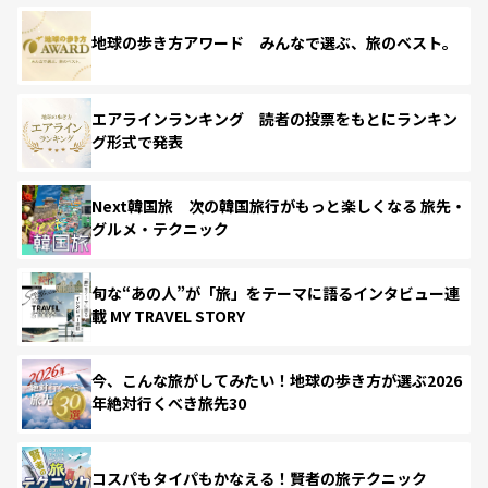
地球の歩き方アワード みんなで選ぶ、旅のベスト。
エアラインランキング 読者の投票をもとにランキン
グ形式で発表
Next韓国旅 次の韓国旅行がもっと楽しくなる 旅先・
グルメ・テクニック
旬な“あの人”が「旅」をテーマに語るインタビュー連
載 MY TRAVEL STORY
今、こんな旅がしてみたい！地球の歩き方が選ぶ2026
年絶対行くべき旅先30
コスパもタイパもかなえる！賢者の旅テクニック