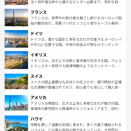
ピザやパスタなど、絶品のイタリア料理を堪能することも
注ぐ地中海沿岸から雄大なピレネー山脈まで、多彩な自然
できる。朝目覚めてから夜眠るまで、すべての瞬間を楽し
と文化が詰まったヨーロッパ屈指の旅行先だ。多様な地域
フランス
ませてくれるイタリアで、忘れられない旅をしてみよう！
文化が根付くこの国では、情熱的なフラメンコ、熱気あふ
なお、新着のイタリア情報は
コンテンツ一覧
を参照してほ
れる闘牛、そして美味しいタパスが生活の一部となってい
フランスは、世界中の旅行者を魅了し続けるヨーロッパ屈
しい。
る。首都マドリードの洗練された雰囲気や、バルセロナの
指の観光地だ。首都パリのエッフェル塔やルーブル美術館
アートに溢れた街角から、地方では古代ローマ遺跡や中世
といった象徴的なスポットから、田舎町の古風な美しさま
ドイツ
の城塞都市、穏やかなビーチリゾートまで多彩な表情を見
で、幅広い魅力が詰まっている。華麗な宮殿、歴史的な大
せる。地方によって風土や気候が異なるスペインはその個
聖堂、美しいビーチ、そして豊かな自然が、訪れる者を心
ドイツは、豊かな歴史と多彩な文化が交差するヨーロッパ
性で訪れる人を魅了する。 なお、新着のスペイン情報は
コ
から魅了する。また、フランスは美食の国としても知ら
の中心に位置する国。中世の街並みが残るロマンチック街
ンテンツ一覧
を参照してほしい。
れ、フランス料理はユネスコ無形文化遺産にも登録されて
道から、未来を先取りするようなモダンな都市まで多様な
イギリス
いる。シャンパンの発祥地であるランス、プロヴァンスの
顔を持つこの国は、どこを歩いても飽きることがない。ベ
香り高いラベンダー畑など、多彩な楽しみ方が可能だ。さ
ルリンの文化的活気、バイエルン州のアルプスの絶景、そ
イギリスは、古きよき伝統と最先端が共存する国。ウェス
らに、パリ以外の地域にも魅力が溢れており、どの街角に
してライン川沿いのワイン畑といった風景は必見。ビール
トミンスター寺院や大英博物館のようなランドマーク、歴
も豊かな歴史と文化が息づいている。パリ以外の個性あふ
とソーセージを味わいながら地元の人と過ごす楽しい時間
史ある大学都市、美しい丘陵地帯や牧歌的な風景など、エ
れる地方に足を運ぶとそれぞれで全く異なる文化を体験で
スイス
は、お酒好きな人にはぜひ体験してほしい。 なお、新着の
リアごとに異なる魅力がある。また、優雅なアフタヌーン
きるだろう。 なお、新着のフランス情報は
コンテンツ一覧
ドイツ情報は
コンテンツ一覧
を参照してほしい。
ティー、ビール好きにはたまらない英国パブ、サッカー観
スイスの国土面積は九州ほどの広さだが、運行時刻が正確
を参照してほしい。
戦など、本場だからこそできる体験も豊富。イギリスを旅
な交通網が整備されており、初心者でも安心して個人旅行
して楽しみつくそう。 なお、新着のイギリス情報は
コンテ
を楽しめる。日本同様に時刻表どおりの旅が可能だ。中世
アメリカ
ンツ一覧
を参照してほしい。
の建物がそのまま残る町や、スイスならではのユニークな
博物館もあり、アルプス観光だけでなく町歩きも満喫する
アメリカ合衆国は、広大な土地と多様な文化が魅力の国。
ことができる。国民の所得が高いため物価も高いが、旅行
東海岸の都市部から西海岸のカリフォルニアまで、訪れる
者向けの交通パス提供のサービスもあり、うまく活用すれ
場所ごとに異なる風景と体験が待っている。ニューヨーク
ハワイ
ば市内交通費無料で観光を楽しむこともできる。 なお、新
のような巨大都市は、観光、ショッピング、エンターテイ
着のスイス情報は
コンテンツ一覧
を参照してほしい。
ンメントが詰まった刺激的なスポットだ。一方、アメリカ
年間を通じて温暖な気候に恵まれ、多くの島で構成される
西部には大自然が広がり、グランドキャニオンやイエロー
ハワイは、どの島も独自の魅力をもっている。大自然の神