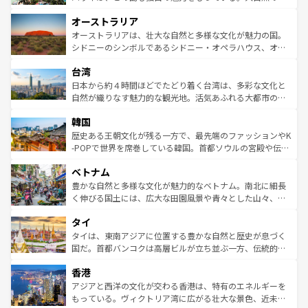
ストーン国立公園といった絶景が堪能できる。さらに、南
秘を感じたいなら、火山が生み出した壮大な景観を誇るハ
オーストラリア
部のニューオーリンズでは、音楽と美食が融合した独特の
ワイ島は見逃せない。また、定番の観光地といえばオアフ
文化が魅力。旅行者はアメリカの各地域で異なる魅力を楽
島だが、静かな自然を求めるならマウイ島やカウアイ島が
オーストラリアは、壮大な自然と多様な文化が魅力の国。
しみながら、その多様性と豊かな歴史を感じることができ
おすすめ。エメラルドグリーンに輝く海をはじめ、豊かな
シドニーのシンボルであるシドニー・オペラハウス、オー
るだろう。車でのロードトリップや列車の旅も、アメリカ
文化や歴史が息づいている。「アロハスピリット」と呼ば
ストラリア東海岸北部に広がる大サンゴ礁地帯グレートバ
ならではの贅沢な旅のスタイルだ。 なお、新着のアメリカ
台湾
れるおもてなしの心で訪れる人々を迎えてくれるハワイの
リアリーフや大陸中央部にそびえるウルル（エアーズロッ
情報は
コンテンツ一覧
を参照してほしい。
人々、おいしいローカルフードやハワイアンミュージッ
ク）、タスマニアの美しい原生林やケアンズの熱帯雨林な
日本から約４時間ほどでたどり着く台湾は、多彩な文化と
ク、伝統的なフラダンスなど、すべてがハワイの魅力を彩
ど、見どころがたくさん。また、カフェやワイン、オージ
自然が織りなす魅力的な観光地。活気あふれる大都市の台
っている。訪れるたびに新しい発見と感動が待っているハ
ービーフなどの食文化も豊かで、美味しいものであふれて
北やノスタルジックな町並みが人気な九份（ジォウフェ
ワイを、存分に味わってほしい。 なお、新着のハワイ情報
韓国
いる。アクティビティも充実しており、サーフィンやダイ
ン）、静ひつな山岳地帯である台湾東部など、都市の喧騒
は
コンテンツ一覧
を参照してほしい。
ビング、ハイキングなど、アウトドア好きにはたまらな
と山間の静けさが共存しており、訪れる人に新しい発見と
歴史ある王朝文化が残る一方で、最先端のファッションやK
い。オーストラリアの多彩な魅力を存分に味わいつくそ
驚きをもたらしてくれる。また、奥深い台湾の食文化も魅
-POPで世界を席巻している韓国。首都ソウルの宮殿や伝統
う。 なお、新着のオーストラリア情報は
コンテンツ一覧
を
力で、夜市などの屋台グルメから高級料理、ヘルシーで美
家屋が並ぶエリアでは韓国の歴史と文化に浸ることがで
参照してほしい。
ベトナム
容にもいいと評判のスイーツなど、バラエティ豊かな料理
き、地方に足を延ばせば四季折々の自然美を楽しむことが
が味わえる。 なお、新着の台湾情報は
コンテンツ一覧
を参
できる。そして、キムチや焼肉、絶品のストリートフード
豊かな自然と多様な文化が魅力的なベトナム。南北に細長
照してほしい。
まで、さまざまな韓国料理が待っている。夜には、韓国な
く伸びる国土には、広大な田園風景や青々とした山々、世
らではのナイトライフも堪能できる。あたたかいホスピタ
界遺産に登録された壮大な自然景観が点在し、都市部では
タイ
リティに包まれながら、韓国の多彩な魅力を心ゆくまで味
急速な発展と共に伝統が息づく。ハノイの古い町並みやホ
わってみてほしい。 なお、新着の韓国情報は
コンテンツ一
ーチミン市のフランス統治時代の建物も、独特の雰囲気を
タイは、東南アジアに位置する豊かな自然と歴史が息づく
覧
を参照してほしい。
醸し出している。また、バラエティの豊かさとおいしさで
国だ。首都バンコクは高層ビルが立ち並ぶ一方、伝統的な
世界中の食通を魅了してやまないベトナム料理も魅力のひ
寺院や市場がいたるところに点在し、古きよき文化と現代
香港
とつ。フォーやバインミー、ベトナムコーヒーなどは、ぜ
の活気が交差している。北部ではチェンマイなどの山岳地
ひ現地で味わいたい。どの地域を訪れてもあたたかい人々
帯で自然と触れ合い、南部ではプーケットやクラビの美し
アジアと西洋の文化が交わる香港は、特有のエネルギーを
が旅行者を迎えてくれるので、きっと忘れられない旅にな
いビーチでリゾート気分を楽しむことができる。タイ料理
もっている。ヴィクトリア湾に広がる壮大な景色、近未来