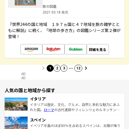
旅の図鑑
2021.03.18 発売
『世界244の国と地域 １９７ヵ国と４７地域を旅の雑学とと
もに解説』に続く、「地球の歩き方」の図鑑シリーズ第２弾が
登場！
詳細を見る
…
1
2
3
12
AD
AD
人気の国と地域から探す
イタリア
イタリアは歴史、文化、グルメ、自然と多彩な魅力にあふ
れた国。
ローマ
の古代遺跡やフィレンツェのルネッサンス
美術、ヴェネツィアの運河など、歴史あるスポットはもち
スペイン
ろん、トスカーナの美しい田園風景やアマルフィ海岸の絶
景など、自然景観も見逃せない。観光の合間には、本場の
イベリア半島のほぼ80％を占めるスペインは、太陽が降り