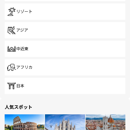
リゾート
アジア
中近東
アフリカ
日本
人気スポット