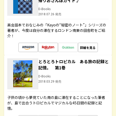
帰りおさんぽガイド♪
D-Books
2018.07.26 発売
英会話本でおなじみの「Kayoの“秘密のノート”」シリーズの
著者が、今度は自分の滞在するロンドン南東の田舎町をご紹
介！
詳細を見る
とろとろトロピカル ある旅の記録と
記憶。 第1巻
D-Books
2018.03.29 発売
子供の頃から夢見ていた南の島に滞在することになった筆者
が、島で出合うトロピカルでマジカルな45日間の記録と記
憶。