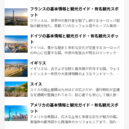
ませてくれるイタリアで、忘れられない旅をしてみよう！
と文化が詰まったヨーロッパ屈指の旅行先だ。多様な地域
なお、新着のイタリア情報は
コンテンツ一覧
を参照してほ
フランスの基本情報と観光ガイド・有名観光スポ
文化が根付くこの国では、情熱的なフラメンコ、熱気あふ
しい。
れる闘牛、そして美味しいタパスが生活の一部となってい
ット
る。首都マドリードの洗練された雰囲気や、バルセロナの
フランスは、世界中の旅行者を魅了し続けるヨーロッパ屈
アートに溢れた街角から、地方では古代ローマ遺跡や中世
指の観光地だ。首都パリのエッフェル塔やルーブル美術館
の城塞都市、穏やかなビーチリゾートまで多彩な表情を見
といった象徴的なスポットから、田舎町の古風な美しさま
せる。地方によって風土や気候が異なるスペインはその個
ドイツの基本情報と観光ガイド・有名観光スポッ
で、幅広い魅力が詰まっている。華麗な宮殿、歴史的な大
性で訪れる人を魅了する。 なお、新着のスペイン情報は
コ
聖堂、美しいビーチ、そして豊かな自然が、訪れる者を心
ト
ンテンツ一覧
を参照してほしい。
から魅了する。また、フランスは美食の国としても知ら
ドイツは、豊かな歴史と多彩な文化が交差するヨーロッパ
れ、フランス料理はユネスコ無形文化遺産にも登録されて
の中心に位置する国。中世の街並みが残るロマンチック街
いる。シャンパンの発祥地であるランス、プロヴァンスの
道から、未来を先取りするようなモダンな都市まで多様な
香り高いラベンダー畑など、多彩な楽しみ方が可能だ。さ
イギリス
顔を持つこの国は、どこを歩いても飽きることがない。ベ
らに、パリ以外の地域にも魅力が溢れており、どの街角に
ルリンの文化的活気、バイエルン州のアルプスの絶景、そ
イギリスは、古きよき伝統と最先端が共存する国。ウェス
も豊かな歴史と文化が息づいている。パリ以外の個性あふ
してライン川沿いのワイン畑といった風景は必見。ビール
トミンスター寺院や大英博物館のようなランドマーク、歴
れる地方に足を運ぶとそれぞれで全く異なる文化を体験で
とソーセージを味わいながら地元の人と過ごす楽しい時間
史ある大学都市、美しい丘陵地帯や牧歌的な風景など、エ
きるだろう。 なお、新着のフランス情報は
コンテンツ一覧
スイス
は、お酒好きな人にはぜひ体験してほしい。 なお、新着の
リアごとに異なる魅力がある。また、優雅なアフタヌーン
を参照してほしい。
ドイツ情報は
コンテンツ一覧
を参照してほしい。
ティー、ビール好きにはたまらない英国パブ、サッカー観
スイスの国土面積は九州ほどの広さだが、運行時刻が正確
戦など、本場だからこそできる体験も豊富。イギリスを旅
な交通網が整備されており、初心者でも安心して個人旅行
して楽しみつくそう。 なお、新着のイギリス情報は
コンテ
を楽しめる。日本同様に時刻表どおりの旅が可能だ。中世
アメリカの基本情報と観光ガイド・有名観光スポ
ンツ一覧
を参照してほしい。
の建物がそのまま残る町や、スイスならではのユニークな
博物館もあり、アルプス観光だけでなく町歩きも満喫する
ット
ことができる。国民の所得が高いため物価も高いが、旅行
アメリカ合衆国は、広大な土地と多様な文化が魅力の国。
者向けの交通パス提供のサービスもあり、うまく活用すれ
東海岸の都市部から西海岸のカリフォルニアまで、訪れる
ば市内交通費無料で観光を楽しむこともできる。 なお、新
場所ごとに異なる風景と体験が待っている。ニューヨーク