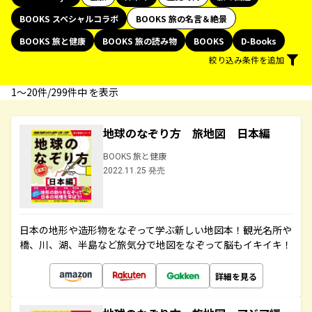
BOOKS スペシャルコラボ
BOOKS 旅の名言＆絶景
BOOKS 旅と健康
BOOKS 旅の読み物
BOOKS
D-Books
絞り込み条件を追加
1〜20件/299件中 を表示
地球のなぞり方 旅地図 日本編
BOOKS 旅と健康
2022.11.25 発売
日本の地形や造形物をなぞって学ぶ新しい地図本！観光名所や
橋、川、湖、半島など旅気分で地図をなぞって脳もイキイキ！
詳細を見る