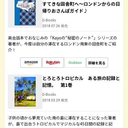
すてきな田舎町へ～ロンドンからの日
帰りおさんぽガイド♪
D-Books
2018.07.26 発売
英会話本でおなじみの「Kayoの“秘密のノート”」シリーズの
著者が、今度は自分の滞在するロンドン南東の田舎町をご紹
介！
詳細を見る
とろとろトロピカル ある旅の記録と
記憶。 第1巻
D-Books
2018.03.29 発売
子供の頃から夢見ていた南の島に滞在することになった筆者
が、島で出合うトロピカルでマジカルな45日間の記録と記