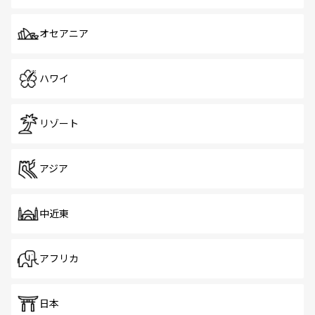
オセアニア
ハワイ
リゾート
アジア
中近東
アフリカ
日本