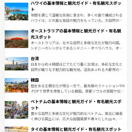
着のスイス情報は
コンテンツ一覧
を参照してほしい。
ハワイの基本情報と観光ガイド・有名観光スポッ
のような巨大都市は、観光、ショッピング、エンターテイ
ンメントが詰まった刺激的なスポットだ。一方、アメリカ
ト
西部には大自然が広がり、グランドキャニオンやイエロー
年間を通じて温暖な気候に恵まれ、多くの島で構成される
ストーン国立公園といった絶景が堪能できる。さらに、南
ハワイは、どの島も独自の魅力をもっている。大自然の神
部のニューオーリンズでは、音楽と美食が融合した独特の
秘を感じたいなら、火山が生み出した壮大な景観を誇るハ
文化が魅力。旅行者はアメリカの各地域で異なる魅力を楽
オーストラリアの基本情報と観光ガイド・有名観
ワイ島は見逃せない。また、定番の観光地といえばオアフ
しみながら、その多様性と豊かな歴史を感じることができ
島だが、静かな自然を求めるならマウイ島やカウアイ島が
光スポット
るだろう。車でのロードトリップや列車の旅も、アメリカ
おすすめ。エメラルドグリーンに輝く海をはじめ、豊かな
オーストラリアは、壮大な自然と多様な文化が魅力の国。
ならではの贅沢な旅のスタイルだ。 なお、新着のアメリカ
文化や歴史が息づいている。「アロハスピリット」と呼ば
シドニーのシンボルであるシドニー・オペラハウス、オー
情報は
コンテンツ一覧
を参照してほしい。
れるおもてなしの心で訪れる人々を迎えてくれるハワイの
ストラリア東海岸北部に広がる大サンゴ礁地帯グレートバ
人々、おいしいローカルフードやハワイアンミュージッ
台湾
リアリーフや大陸中央部にそびえるウルル（エアーズロッ
ク、伝統的なフラダンスなど、すべてがハワイの魅力を彩
ク）、タスマニアの美しい原生林やケアンズの熱帯雨林な
日本から約４時間ほどでたどり着く台湾は、多彩な文化と
っている。訪れるたびに新しい発見と感動が待っているハ
ど、見どころがたくさん。また、カフェやワイン、オージ
自然が織りなす魅力的な観光地。活気あふれる大都市の台
ワイを、存分に味わってほしい。 なお、新着のハワイ情報
ービーフなどの食文化も豊かで、美味しいものであふれて
北やノスタルジックな町並みが人気な九份（ジォウフェ
は
コンテンツ一覧
を参照してほしい。
韓国
いる。アクティビティも充実しており、サーフィンやダイ
ン）、静ひつな山岳地帯である台湾東部など、都市の喧騒
ビング、ハイキングなど、アウトドア好きにはたまらな
と山間の静けさが共存しており、訪れる人に新しい発見と
歴史ある王朝文化が残る一方で、最先端のファッションやK
い。オーストラリアの多彩な魅力を存分に味わいつくそ
驚きをもたらしてくれる。また、奥深い台湾の食文化も魅
-POPで世界を席巻している韓国。首都ソウルの宮殿や伝統
う。 なお、新着のオーストラリア情報は
コンテンツ一覧
を
力で、夜市などの屋台グルメから高級料理、ヘルシーで美
家屋が並ぶエリアでは韓国の歴史と文化に浸ることがで
参照してほしい。
ベトナムの基本情報と観光ガイド・有名観光スポ
容にもいいと評判のスイーツなど、バラエティ豊かな料理
き、地方に足を延ばせば四季折々の自然美を楽しむことが
が味わえる。 なお、新着の台湾情報は
コンテンツ一覧
を参
できる。そして、キムチや焼肉、絶品のストリートフード
ット
照してほしい。
まで、さまざまな韓国料理が待っている。夜には、韓国な
豊かな自然と多様な文化が魅力的なベトナム。南北に細長
らではのナイトライフも堪能できる。あたたかいホスピタ
く伸びる国土には、広大な田園風景や青々とした山々、世
リティに包まれながら、韓国の多彩な魅力を心ゆくまで味
界遺産に登録された壮大な自然景観が点在し、都市部では
わってみてほしい。 なお、新着の韓国情報は
コンテンツ一
タイの基本情報と観光ガイド・有名観光スポット
急速な発展と共に伝統が息づく。ハノイの古い町並みやホ