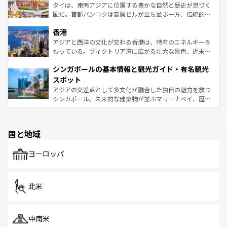
覧
を参照してほしい。
ーチミン市のフランス統治時代の建物も、独特の雰囲気を
タイは、東南アジアに位置する豊かな自然と歴史が息づく
醸し出している。また、バラエティの豊かさとおいしさで
国だ。首都バンコクは高層ビルが立ち並ぶ一方、伝統的な
世界中の食通を魅了してやまないベトナム料理も魅力のひ
寺院や市場がいたるところに点在し、古きよき文化と現代
香港
とつ。フォーやバインミー、ベトナムコーヒーなどは、ぜ
の活気が交差している。北部ではチェンマイなどの山岳地
ひ現地で味わいたい。どの地域を訪れてもあたたかい人々
帯で自然と触れ合い、南部ではプーケットやクラビの美し
アジアと西洋の文化が交わる香港は、特有のエネルギーを
が旅行者を迎えてくれるので、きっと忘れられない旅にな
いビーチでリゾート気分を楽しむことができる。タイ料理
もっている。ヴィクトリア湾に広がる壮大な景色、近未来
るはずだ。 なお、新着のベトナム情報は
コンテンツ一覧
を
は世界的に有名で、屋台から高級レストランまで味覚を刺
的なアートスポット、そして歴史と現代が融合した町並
参照してほしい。
シンガポールの基本情報と観光ガイド・有名観光
激する。気候は一年中温暖で、どの季節にも異なる楽しみ
み、どこを訪れても感動するはず。観光スポットが密集し
が待っている。親しみやすいタイの人々、仏教を中心とし
ており、効率よく見どころを回れるのも魅力。息をのむよ
スポット
た文化、そして多様な観光資源が、訪れる旅人を魅了し続
うな絶景から文化的な体験まで、香港を存分に楽しみ尽く
アジアの交差点として多文化が融合した独自の魅力を放つ
ける。 なお、新着のタイ情報は
コンテンツ一覧
を参照して
そう。 なお、新着の香港情報は
コンテンツ一覧
を参照して
シンガポール。未来的な建築物が並ぶマリーナベイ、歴史
ほしい。
ほしい。
と伝統を感じられるエスニックタウン、多数の緑豊かな公
園や自然保護区など、自然が調和した近代的な景観と文化
の多様性あふれるカラフルな町は、どこを歩いても新しい
国と地域
発見がある。さらに、治安のよさや充実した公共交通機関
も、旅行者にとっては魅力的なポイント。グルメも豊富
で、ホーカーズは地元の風情を楽しめる外せないスポット
ヨーロッパ
だ。訪れる人を飽きさせないシンガポールで、多様な魅力
を体感しよう。 なお、新着のシンガポール情報は
コンテン
ツ一覧
を参照してほしい。
北米
中南米