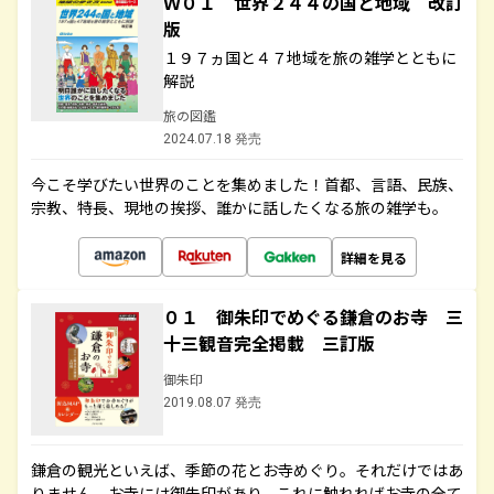
Ｗ０１ 世界２４４の国と地域 改訂
版
１９７ヵ国と４７地域を旅の雑学とともに
解説
旅の図鑑
2024.07.18 発売
今こそ学びたい世界のことを集めました！首都、言語、民族、
宗教、特長、現地の挨拶、誰かに話したくなる旅の雑学も。
詳細を見る
０１ 御朱印でめぐる鎌倉のお寺 三
十三観音完全掲載 三訂版
御朱印
2019.08.07 発売
鎌倉の観光といえば、季節の花とお寺めぐり。それだけではあ
りません。お寺には御朱印があり、これに触れればお寺の全て