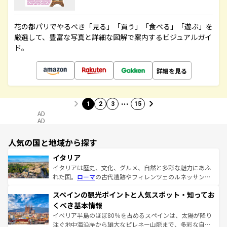
花の都パリでやるべき「見る」「買う」「食べる」「遊ぶ」を
厳選して、豊富な写真と詳細な図解で案内するビジュアルガイ
ド。
詳細を見る
…
1
2
3
15
AD
AD
人気の国と地域から探す
イタリア
イタリアは歴史、文化、グルメ、自然と多彩な魅力にあふ
れた国。
ローマ
の古代遺跡やフィレンツェのルネッサンス
美術、ヴェネツィアの運河など、歴史あるスポットはもち
スペインの観光ポイントと人気スポット・知ってお
ろん、トスカーナの美しい田園風景やアマルフィ海岸の絶
景など、自然景観も見逃せない。観光の合間には、本場の
くべき基本情報
ピザやパスタなど、絶品のイタリア料理を堪能することも
イベリア半島のほぼ80％を占めるスペインは、太陽が降り
できる。朝目覚めてから夜眠るまで、すべての瞬間を楽し
注ぐ地中海沿岸から雄大なピレネー山脈まで、多彩な自然