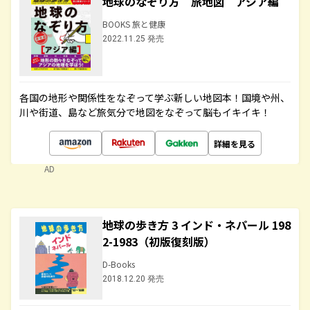
地球のなぞり方 旅地図 アジア編
BOOKS 旅と健康
2022.11.25 発売
各国の地形や関係性をなぞって学ぶ新しい地図本！国境や州、
川や街道、島など旅気分で地図をなぞって脳もイキイキ！
詳細を見る
AD
地球の歩き方 3 インド・ネパール 198
2-1983（初版復刻版）
D-Books
2018.12.20 発売