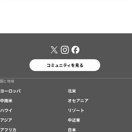
コミュニティを見る
国と地域
ヨーロッパ
北米
中南米
オセアニア
ハワイ
リゾート
アジア
中近東
アフリカ
日本