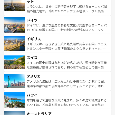
なお、新着のイタリア情報は
コンテンツ一覧
を参照してほ
れる闘牛、そして美味しいタパスが生活の一部となってい
ット
しい。
る。首都マドリードの洗練された雰囲気や、バルセロナの
フランスは、世界中の旅行者を魅了し続けるヨーロッパ屈
アートに溢れた街角から、地方では古代ローマ遺跡や中世
指の観光地だ。首都パリのエッフェル塔やルーブル美術館
の城塞都市、穏やかなビーチリゾートまで多彩な表情を見
といった象徴的なスポットから、田舎町の古風な美しさま
せる。地方によって風土や気候が異なるスペインはその個
ドイツ
で、幅広い魅力が詰まっている。華麗な宮殿、歴史的な大
性で訪れる人を魅了する。 なお、新着のスペイン情報は
コ
聖堂、美しいビーチ、そして豊かな自然が、訪れる者を心
ドイツは、豊かな歴史と多彩な文化が交差するヨーロッパ
ンテンツ一覧
を参照してほしい。
から魅了する。また、フランスは美食の国としても知ら
の中心に位置する国。中世の街並みが残るロマンチック街
れ、フランス料理はユネスコ無形文化遺産にも登録されて
道から、未来を先取りするようなモダンな都市まで多様な
イギリス
いる。シャンパンの発祥地であるランス、プロヴァンスの
顔を持つこの国は、どこを歩いても飽きることがない。ベ
香り高いラベンダー畑など、多彩な楽しみ方が可能だ。さ
ルリンの文化的活気、バイエルン州のアルプスの絶景、そ
イギリスは、古きよき伝統と最先端が共存する国。ウェス
らに、パリ以外の地域にも魅力が溢れており、どの街角に
してライン川沿いのワイン畑といった風景は必見。ビール
トミンスター寺院や大英博物館のようなランドマーク、歴
も豊かな歴史と文化が息づいている。パリ以外の個性あふ
とソーセージを味わいながら地元の人と過ごす楽しい時間
史ある大学都市、美しい丘陵地帯や牧歌的な風景など、エ
れる地方に足を運ぶとそれぞれで全く異なる文化を体験で
スイス
は、お酒好きな人にはぜひ体験してほしい。 なお、新着の
リアごとに異なる魅力がある。また、優雅なアフタヌーン
きるだろう。 なお、新着のフランス情報は
コンテンツ一覧
ドイツ情報は
コンテンツ一覧
を参照してほしい。
ティー、ビール好きにはたまらない英国パブ、サッカー観
スイスの国土面積は九州ほどの広さだが、運行時刻が正確
を参照してほしい。
戦など、本場だからこそできる体験も豊富。イギリスを旅
な交通網が整備されており、初心者でも安心して個人旅行
して楽しみつくそう。 なお、新着のイギリス情報は
コンテ
を楽しめる。日本同様に時刻表どおりの旅が可能だ。中世
アメリカ
ンツ一覧
を参照してほしい。
の建物がそのまま残る町や、スイスならではのユニークな
博物館もあり、アルプス観光だけでなく町歩きも満喫する
アメリカ合衆国は、広大な土地と多様な文化が魅力の国。
ことができる。国民の所得が高いため物価も高いが、旅行
東海岸の都市部から西海岸のカリフォルニアまで、訪れる
者向けの交通パス提供のサービスもあり、うまく活用すれ
場所ごとに異なる風景と体験が待っている。ニューヨーク
ハワイ
ば市内交通費無料で観光を楽しむこともできる。 なお、新
のような巨大都市は、観光、ショッピング、エンターテイ
着のスイス情報は
コンテンツ一覧
を参照してほしい。
ンメントが詰まった刺激的なスポットだ。一方、アメリカ
年間を通じて温暖な気候に恵まれ、多くの島で構成される
西部には大自然が広がり、グランドキャニオンやイエロー
ハワイは、どの島も独自の魅力をもっている。大自然の神
ストーン国立公園といった絶景が堪能できる。さらに、南
秘を感じたいなら、火山が生み出した壮大な景観を誇るハ
オーストラリア
部のニューオーリンズでは、音楽と美食が融合した独特の
ワイ島は見逃せない。また、定番の観光地といえばオアフ