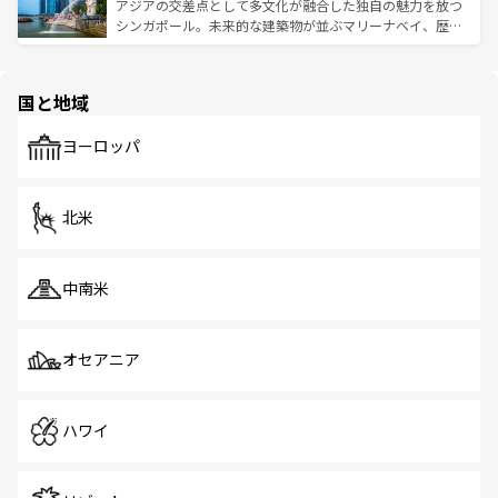
が待っている。親しみやすいタイの人々、仏教を中心とし
ており、効率よく見どころを回れるのも魅力。息をのむよ
アジアの交差点として多文化が融合した独自の魅力を放つ
た文化、そして多様な観光資源が、訪れる旅人を魅了し続
うな絶景から文化的な体験まで、香港を存分に楽しみ尽く
シンガポール。未来的な建築物が並ぶマリーナベイ、歴史
ける。 なお、新着のタイ情報は
コンテンツ一覧
を参照して
そう。 なお、新着の香港情報は
コンテンツ一覧
を参照して
と伝統を感じられるエスニックタウン、多数の緑豊かな公
ほしい。
ほしい。
園や自然保護区など、自然が調和した近代的な景観と文化
の多様性あふれるカラフルな町は、どこを歩いても新しい
国と地域
発見がある。さらに、治安のよさや充実した公共交通機関
も、旅行者にとっては魅力的なポイント。グルメも豊富
で、ホーカーズは地元の風情を楽しめる外せないスポット
ヨーロッパ
だ。訪れる人を飽きさせないシンガポールで、多様な魅力
を体感しよう。 なお、新着のシンガポール情報は
コンテン
ツ一覧
を参照してほしい。
北米
中南米
オセアニア
ハワイ