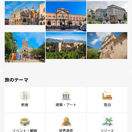
旅のテーマ
飲食
建築・アート
宿泊
イベント・観戦
世界遺産
リゾート