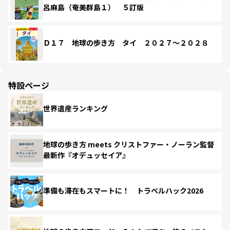
呂麻島（奄美群島１） ５訂版
Ｄ１７ 地球の歩き方 タイ ２０２７～２０２８
特設ページ
世界遺産ランキング
地球の歩き方 meets クリストファー・ノーラン監督
最新作『オデュッセイア』
準備も滞在もスマートに！ トラベルハック2026