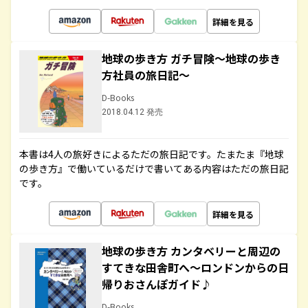
詳細を見る
地球の歩き方 ガチ冒険～地球の歩き
方社員の旅日記～
D-Books
2018.04.12 発売
本書は4人の旅好きによるただの旅日記です。たまたま『地球
の歩き方』で働いているだけで書いてある内容はただの旅日記
です。
詳細を見る
地球の歩き方 カンタベリーと周辺の
すてきな田舎町へ～ロンドンからの日
帰りおさんぽガイド♪
D-Books