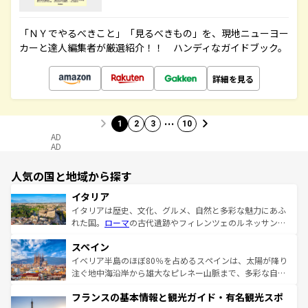
「ＮＹでやるべきこと」「見るべきもの」を、現地ニューヨー
カーと達人編集者が厳選紹介！！ ハンディなガイドブック。
詳細を見る
…
1
2
3
10
AD
AD
人気の国と地域から探す
イタリア
イタリアは歴史、文化、グルメ、自然と多彩な魅力にあふ
れた国。
ローマ
の古代遺跡やフィレンツェのルネッサンス
美術、ヴェネツィアの運河など、歴史あるスポットはもち
スペイン
ろん、トスカーナの美しい田園風景やアマルフィ海岸の絶
景など、自然景観も見逃せない。観光の合間には、本場の
イベリア半島のほぼ80％を占めるスペインは、太陽が降り
ピザやパスタなど、絶品のイタリア料理を堪能することも
注ぐ地中海沿岸から雄大なピレネー山脈まで、多彩な自然
できる。朝目覚めてから夜眠るまで、すべての瞬間を楽し
と文化が詰まったヨーロッパ屈指の旅行先だ。多様な地域
フランスの基本情報と観光ガイド・有名観光スポ
ませてくれるイタリアで、忘れられない旅をしてみよう！
文化が根付くこの国では、情熱的なフラメンコ、熱気あふ