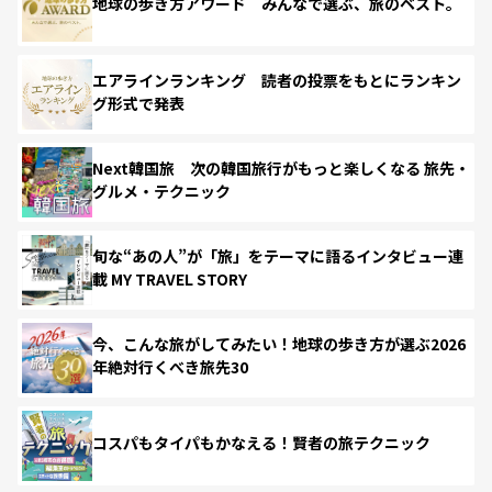
地球の歩き方アワード みんなで選ぶ、旅のベスト。
エアラインランキング 読者の投票をもとにランキン
グ形式で発表
Next韓国旅 次の韓国旅行がもっと楽しくなる 旅先・
グルメ・テクニック
旬な“あの人”が「旅」をテーマに語るインタビュー連
載 MY TRAVEL STORY
今、こんな旅がしてみたい！地球の歩き方が選ぶ2026
年絶対行くべき旅先30
コスパもタイパもかなえる！賢者の旅テクニック