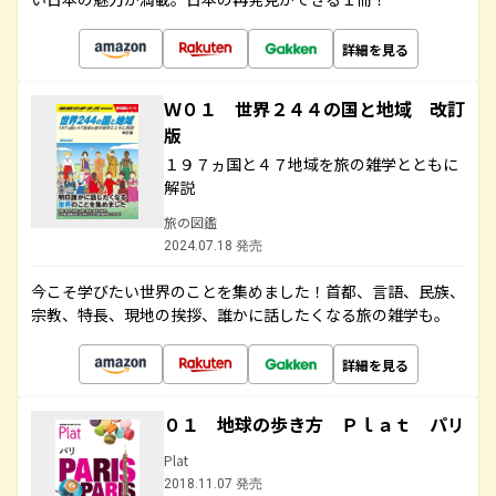
詳細を見る
Ｗ０１ 世界２４４の国と地域 改訂
版
１９７ヵ国と４７地域を旅の雑学とともに
解説
旅の図鑑
2024.07.18 発売
今こそ学びたい世界のことを集めました！首都、言語、民族、
宗教、特長、現地の挨拶、誰かに話したくなる旅の雑学も。
詳細を見る
０１ 地球の歩き方 Ｐｌａｔ パリ
Plat
2018.11.07 発売