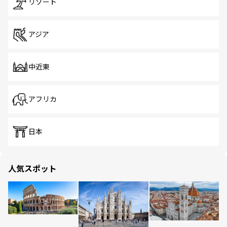
リゾート
アジア
中近東
アフリカ
日本
人気スポット