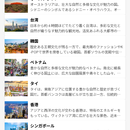
文化が魅力。旅行者はアメリカの各地域で異なる魅力を楽
島だが、静かな自然を求めるならマウイ島やカウアイ島が
オーストラリアは、壮大な自然と多様な文化が魅力の国。
しみながら、その多様性と豊かな歴史を感じることができ
おすすめ。エメラルドグリーンに輝く海をはじめ、豊かな
シドニーのシンボルであるシドニー・オペラハウス、オー
るだろう。車でのロードトリップや列車の旅も、アメリカ
文化や歴史が息づいている。「アロハスピリット」と呼ば
ストラリア東海岸北部に広がる大サンゴ礁地帯グレートバ
ならではの贅沢な旅のスタイルだ。 なお、新着のアメリカ
台湾
れるおもてなしの心で訪れる人々を迎えてくれるハワイの
リアリーフや大陸中央部にそびえるウルル（エアーズロッ
情報は
コンテンツ一覧
を参照してほしい。
人々、おいしいローカルフードやハワイアンミュージッ
ク）、タスマニアの美しい原生林やケアンズの熱帯雨林な
日本から約４時間ほどでたどり着く台湾は、多彩な文化と
ク、伝統的なフラダンスなど、すべてがハワイの魅力を彩
ど、見どころがたくさん。また、カフェやワイン、オージ
自然が織りなす魅力的な観光地。活気あふれる大都市の台
っている。訪れるたびに新しい発見と感動が待っているハ
ービーフなどの食文化も豊かで、美味しいものであふれて
北やノスタルジックな町並みが人気な九份（ジォウフェ
ワイを、存分に味わってほしい。 なお、新着のハワイ情報
韓国
いる。アクティビティも充実しており、サーフィンやダイ
ン）、静ひつな山岳地帯である台湾東部など、都市の喧騒
は
コンテンツ一覧
を参照してほしい。
ビング、ハイキングなど、アウトドア好きにはたまらな
と山間の静けさが共存しており、訪れる人に新しい発見と
歴史ある王朝文化が残る一方で、最先端のファッションやK
い。オーストラリアの多彩な魅力を存分に味わいつくそ
驚きをもたらしてくれる。また、奥深い台湾の食文化も魅
-POPで世界を席巻している韓国。首都ソウルの宮殿や伝統
う。 なお、新着のオーストラリア情報は
コンテンツ一覧
を
力で、夜市などの屋台グルメから高級料理、ヘルシーで美
家屋が並ぶエリアでは韓国の歴史と文化に浸ることがで
参照してほしい。
ベトナム
容にもいいと評判のスイーツなど、バラエティ豊かな料理
き、地方に足を延ばせば四季折々の自然美を楽しむことが
が味わえる。 なお、新着の台湾情報は
コンテンツ一覧
を参
できる。そして、キムチや焼肉、絶品のストリートフード
豊かな自然と多様な文化が魅力的なベトナム。南北に細長
照してほしい。
まで、さまざまな韓国料理が待っている。夜には、韓国な
く伸びる国土には、広大な田園風景や青々とした山々、世
らではのナイトライフも堪能できる。あたたかいホスピタ
界遺産に登録された壮大な自然景観が点在し、都市部では
タイ
リティに包まれながら、韓国の多彩な魅力を心ゆくまで味
急速な発展と共に伝統が息づく。ハノイの古い町並みやホ
わってみてほしい。 なお、新着の韓国情報は
コンテンツ一
ーチミン市のフランス統治時代の建物も、独特の雰囲気を
タイは、東南アジアに位置する豊かな自然と歴史が息づく
覧
を参照してほしい。
醸し出している。また、バラエティの豊かさとおいしさで
国だ。首都バンコクは高層ビルが立ち並ぶ一方、伝統的な
世界中の食通を魅了してやまないベトナム料理も魅力のひ
寺院や市場がいたるところに点在し、古きよき文化と現代
香港
とつ。フォーやバインミー、ベトナムコーヒーなどは、ぜ
の活気が交差している。北部ではチェンマイなどの山岳地
ひ現地で味わいたい。どの地域を訪れてもあたたかい人々
帯で自然と触れ合い、南部ではプーケットやクラビの美し
アジアと西洋の文化が交わる香港は、特有のエネルギーを
が旅行者を迎えてくれるので、きっと忘れられない旅にな
いビーチでリゾート気分を楽しむことができる。タイ料理
もっている。ヴィクトリア湾に広がる壮大な景色、近未来
るはずだ。 なお、新着のベトナム情報は
コンテンツ一覧
を
は世界的に有名で、屋台から高級レストランまで味覚を刺
的なアートスポット、そして歴史と現代が融合した町並
参照してほしい。
シンガポール
激する。気候は一年中温暖で、どの季節にも異なる楽しみ
み、どこを訪れても感動するはず。観光スポットが密集し