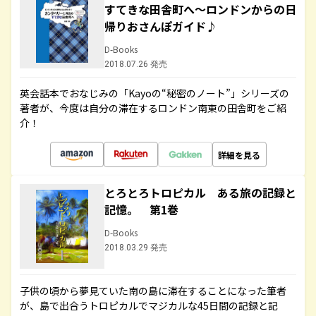
すてきな田舎町へ～ロンドンからの日
帰りおさんぽガイド♪
D-Books
2018.07.26 発売
英会話本でおなじみの「Kayoの“秘密のノート”」シリーズの
著者が、今度は自分の滞在するロンドン南東の田舎町をご紹
介！
詳細を見る
とろとろトロピカル ある旅の記録と
記憶。 第1巻
D-Books
2018.03.29 発売
子供の頃から夢見ていた南の島に滞在することになった筆者
が、島で出合うトロピカルでマジカルな45日間の記録と記