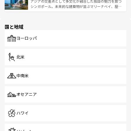
が待っている。親しみやすいタイの人々、仏教を中心とし
ており、効率よく見どころを回れるのも魅力。息をのむよ
アジアの交差点として多文化が融合した独自の魅力を放つ
た文化、そして多様な観光資源が、訪れる旅人を魅了し続
うな絶景から文化的な体験まで、香港を存分に楽しみ尽く
シンガポール。未来的な建築物が並ぶマリーナベイ、歴史
ける。 なお、新着のタイ情報は
コンテンツ一覧
を参照して
そう。 なお、新着の香港情報は
コンテンツ一覧
を参照して
と伝統を感じられるエスニックタウン、多数の緑豊かな公
ほしい。
ほしい。
園や自然保護区など、自然が調和した近代的な景観と文化
の多様性あふれるカラフルな町は、どこを歩いても新しい
国と地域
発見がある。さらに、治安のよさや充実した公共交通機関
も、旅行者にとっては魅力的なポイント。グルメも豊富
で、ホーカーズは地元の風情を楽しめる外せないスポット
ヨーロッパ
だ。訪れる人を飽きさせないシンガポールで、多様な魅力
を体感しよう。 なお、新着のシンガポール情報は
コンテン
ツ一覧
を参照してほしい。
北米
中南米
オセアニア
ハワイ