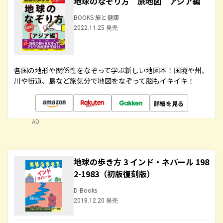
地球のなぞり方 旅地図 アジア編
BOOKS 旅と健康
2022.11.25 発売
各国の地形や関係性をなぞって学ぶ新しい地図本！国境や州、
川や街道、島など旅気分で地図をなぞって脳もイキイキ！
詳細を見る
AD
地球の歩き方 3 インド・ネパール 198
2-1983（初版復刻版）
D-Books
2018.12.20 発売