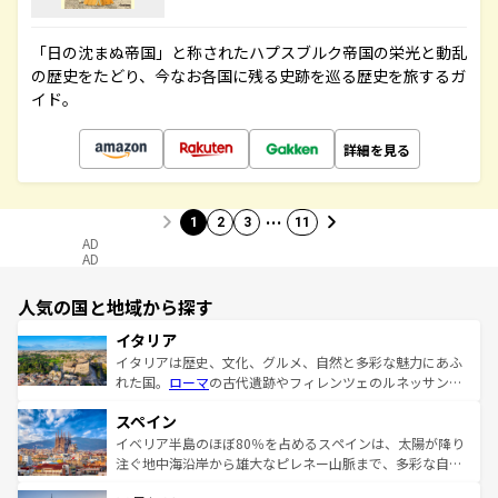
「日の沈まぬ帝国」と称されたハプスブルク帝国の栄光と動乱
の歴史をたどり、今なお各国に残る史跡を巡る歴史を旅するガ
イド。
詳細を見る
…
1
2
3
11
AD
AD
人気の国と地域から探す
イタリア
イタリアは歴史、文化、グルメ、自然と多彩な魅力にあふ
れた国。
ローマ
の古代遺跡やフィレンツェのルネッサンス
美術、ヴェネツィアの運河など、歴史あるスポットはもち
スペイン
ろん、トスカーナの美しい田園風景やアマルフィ海岸の絶
景など、自然景観も見逃せない。観光の合間には、本場の
イベリア半島のほぼ80％を占めるスペインは、太陽が降り
ピザやパスタなど、絶品のイタリア料理を堪能することも
注ぐ地中海沿岸から雄大なピレネー山脈まで、多彩な自然
できる。朝目覚めてから夜眠るまで、すべての瞬間を楽し
と文化が詰まったヨーロッパ屈指の旅行先だ。多様な地域