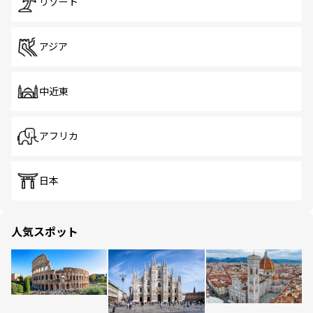
リゾート
アジア
中近東
アフリカ
日本
人気スポット