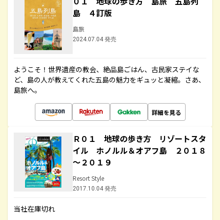
０１ 地球の歩き方 島旅 五島列
島 ４訂版
島旅
2024.07.04 発売
ようこそ！世界遺産の教会、絶品島ごはん、古民家ステイな
ど、島の人が教えてくれた五島の魅力をギュッと凝縮。さあ、
島旅へ。
詳細を見る
Ｒ０１ 地球の歩き方 リゾートスタ
イル ホノルル＆オアフ島 ２０１８
～２０１９
Resort Style
2017.10.04 発売
当社在庫切れ