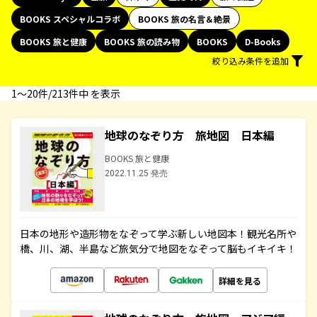
BOOKS スペシャルコラボ
BOOKS 旅の名言＆絶景
BOOKS 旅と健康
BOOKS 旅の読み物
BOOKS
D-Books
絞り込み条件を追加
1〜20件/213件中 を表示
地球のなぞり方 旅地図 日本編
BOOKS 旅と健康
2022.11.25 発売
日本の地形や造形物をなぞって学ぶ新しい地図本！観光名所や
橋、川、湖、半島など旅気分で地図をなぞって脳もイキイキ！
詳細を見る