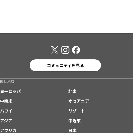
コミュニティを見る
国と地域
ヨーロッパ
北米
中南米
オセアニア
ハワイ
リゾート
アジア
中近東
アフリカ
日本