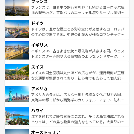
フランス
ませてくれるイタリアで、忘れられない旅をしてみよう！
文化が根付くこの国では、情熱的なフラメンコ、熱気あふ
なお、新着のイタリア情報は
コンテンツ一覧
を参照してほ
れる闘牛、そして美味しいタパスが生活の一部となってい
フランスは、世界中の旅行者を魅了し続けるヨーロッパ屈
しい。
る。首都マドリードの洗練された雰囲気や、バルセロナの
指の観光地だ。首都パリのエッフェル塔やルーブル美術館
アートに溢れた街角から、地方では古代ローマ遺跡や中世
といった象徴的なスポットから、田舎町の古風な美しさま
ドイツ
の城塞都市、穏やかなビーチリゾートまで多彩な表情を見
で、幅広い魅力が詰まっている。華麗な宮殿、歴史的な大
せる。地方によって風土や気候が異なるスペインはその個
聖堂、美しいビーチ、そして豊かな自然が、訪れる者を心
ドイツは、豊かな歴史と多彩な文化が交差するヨーロッパ
性で訪れる人を魅了する。 なお、新着のスペイン情報は
コ
から魅了する。また、フランスは美食の国としても知ら
の中心に位置する国。中世の街並みが残るロマンチック街
ンテンツ一覧
を参照してほしい。
れ、フランス料理はユネスコ無形文化遺産にも登録されて
道から、未来を先取りするようなモダンな都市まで多様な
イギリス
いる。シャンパンの発祥地であるランス、プロヴァンスの
顔を持つこの国は、どこを歩いても飽きることがない。ベ
香り高いラベンダー畑など、多彩な楽しみ方が可能だ。さ
ルリンの文化的活気、バイエルン州のアルプスの絶景、そ
イギリスは、古きよき伝統と最先端が共存する国。ウェス
らに、パリ以外の地域にも魅力が溢れており、どの街角に
してライン川沿いのワイン畑といった風景は必見。ビール
トミンスター寺院や大英博物館のようなランドマーク、歴
も豊かな歴史と文化が息づいている。パリ以外の個性あふ
とソーセージを味わいながら地元の人と過ごす楽しい時間
史ある大学都市、美しい丘陵地帯や牧歌的な風景など、エ
れる地方に足を運ぶとそれぞれで全く異なる文化を体験で
スイス
は、お酒好きな人にはぜひ体験してほしい。 なお、新着の
リアごとに異なる魅力がある。また、優雅なアフタヌーン
きるだろう。 なお、新着のフランス情報は
コンテンツ一覧
ドイツ情報は
コンテンツ一覧
を参照してほしい。
ティー、ビール好きにはたまらない英国パブ、サッカー観
スイスの国土面積は九州ほどの広さだが、運行時刻が正確
を参照してほしい。
戦など、本場だからこそできる体験も豊富。イギリスを旅
な交通網が整備されており、初心者でも安心して個人旅行
して楽しみつくそう。 なお、新着のイギリス情報は
コンテ
を楽しめる。日本同様に時刻表どおりの旅が可能だ。中世
アメリカ
ンツ一覧
を参照してほしい。
の建物がそのまま残る町や、スイスならではのユニークな
博物館もあり、アルプス観光だけでなく町歩きも満喫する
アメリカ合衆国は、広大な土地と多様な文化が魅力の国。
ことができる。国民の所得が高いため物価も高いが、旅行
東海岸の都市部から西海岸のカリフォルニアまで、訪れる
者向けの交通パス提供のサービスもあり、うまく活用すれ
場所ごとに異なる風景と体験が待っている。ニューヨーク
ハワイ
ば市内交通費無料で観光を楽しむこともできる。 なお、新
のような巨大都市は、観光、ショッピング、エンターテイ
着のスイス情報は
コンテンツ一覧
を参照してほしい。
ンメントが詰まった刺激的なスポットだ。一方、アメリカ
年間を通じて温暖な気候に恵まれ、多くの島で構成される
西部には大自然が広がり、グランドキャニオンやイエロー
ハワイは、どの島も独自の魅力をもっている。大自然の神
ストーン国立公園といった絶景が堪能できる。さらに、南
秘を感じたいなら、火山が生み出した壮大な景観を誇るハ
オーストラリア
部のニューオーリンズでは、音楽と美食が融合した独特の
ワイ島は見逃せない。また、定番の観光地といえばオアフ