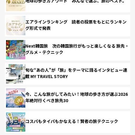
地球の歩き方アワード みんなで選ぶ、旅のベスト。
エアラインランキング 読者の投票をもとにランキン
グ形式で発表
Next韓国旅 次の韓国旅行がもっと楽しくなる 旅先・
グルメ・テクニック
旬な“あの人”が「旅」をテーマに語るインタビュー連
載 MY TRAVEL STORY
今、こんな旅がしてみたい！地球の歩き方が選ぶ2026
年絶対行くべき旅先30
コスパもタイパもかなえる！賢者の旅テクニック