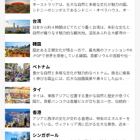
文化が魅力。旅行者はアメリカの各地域で異なる魅力を楽
島だが、静かな自然を求めるならマウイ島やカウアイ島が
オーストラリアは、壮大な自然と多様な文化が魅力の国。
しみながら、その多様性と豊かな歴史を感じることができ
おすすめ。エメラルドグリーンに輝く海をはじめ、豊かな
シドニーのシンボルであるシドニー・オペラハウス、オー
るだろう。車でのロードトリップや列車の旅も、アメリカ
文化や歴史が息づいている。「アロハスピリット」と呼ば
ストラリア東海岸北部に広がる大サンゴ礁地帯グレートバ
ならではの贅沢な旅のスタイルだ。 なお、新着のアメリカ
台湾
れるおもてなしの心で訪れる人々を迎えてくれるハワイの
リアリーフや大陸中央部にそびえるウルル（エアーズロッ
情報は
コンテンツ一覧
を参照してほしい。
人々、おいしいローカルフードやハワイアンミュージッ
ク）、タスマニアの美しい原生林やケアンズの熱帯雨林な
日本から約４時間ほどでたどり着く台湾は、多彩な文化と
ク、伝統的なフラダンスなど、すべてがハワイの魅力を彩
ど、見どころがたくさん。また、カフェやワイン、オージ
自然が織りなす魅力的な観光地。活気あふれる大都市の台
っている。訪れるたびに新しい発見と感動が待っているハ
ービーフなどの食文化も豊かで、美味しいものであふれて
北やノスタルジックな町並みが人気な九份（ジォウフェ
ワイを、存分に味わってほしい。 なお、新着のハワイ情報
韓国
いる。アクティビティも充実しており、サーフィンやダイ
ン）、静ひつな山岳地帯である台湾東部など、都市の喧騒
は
コンテンツ一覧
を参照してほしい。
ビング、ハイキングなど、アウトドア好きにはたまらな
と山間の静けさが共存しており、訪れる人に新しい発見と
歴史ある王朝文化が残る一方で、最先端のファッションやK
い。オーストラリアの多彩な魅力を存分に味わいつくそ
驚きをもたらしてくれる。また、奥深い台湾の食文化も魅
-POPで世界を席巻している韓国。首都ソウルの宮殿や伝統
う。 なお、新着のオーストラリア情報は
コンテンツ一覧
を
力で、夜市などの屋台グルメから高級料理、ヘルシーで美
家屋が並ぶエリアでは韓国の歴史と文化に浸ることがで
参照してほしい。
ベトナム
容にもいいと評判のスイーツなど、バラエティ豊かな料理
き、地方に足を延ばせば四季折々の自然美を楽しむことが
が味わえる。 なお、新着の台湾情報は
コンテンツ一覧
を参
できる。そして、キムチや焼肉、絶品のストリートフード
豊かな自然と多様な文化が魅力的なベトナム。南北に細長
照してほしい。
まで、さまざまな韓国料理が待っている。夜には、韓国な
く伸びる国土には、広大な田園風景や青々とした山々、世
らではのナイトライフも堪能できる。あたたかいホスピタ
界遺産に登録された壮大な自然景観が点在し、都市部では
タイ
リティに包まれながら、韓国の多彩な魅力を心ゆくまで味
急速な発展と共に伝統が息づく。ハノイの古い町並みやホ
わってみてほしい。 なお、新着の韓国情報は
コンテンツ一
ーチミン市のフランス統治時代の建物も、独特の雰囲気を
タイは、東南アジアに位置する豊かな自然と歴史が息づく
覧
を参照してほしい。
醸し出している。また、バラエティの豊かさとおいしさで
国だ。首都バンコクは高層ビルが立ち並ぶ一方、伝統的な
世界中の食通を魅了してやまないベトナム料理も魅力のひ
寺院や市場がいたるところに点在し、古きよき文化と現代
香港
とつ。フォーやバインミー、ベトナムコーヒーなどは、ぜ
の活気が交差している。北部ではチェンマイなどの山岳地
ひ現地で味わいたい。どの地域を訪れてもあたたかい人々
帯で自然と触れ合い、南部ではプーケットやクラビの美し
アジアと西洋の文化が交わる香港は、特有のエネルギーを
が旅行者を迎えてくれるので、きっと忘れられない旅にな
いビーチでリゾート気分を楽しむことができる。タイ料理
もっている。ヴィクトリア湾に広がる壮大な景色、近未来
るはずだ。 なお、新着のベトナム情報は
コンテンツ一覧
を
は世界的に有名で、屋台から高級レストランまで味覚を刺
的なアートスポット、そして歴史と現代が融合した町並
参照してほしい。
シンガポール
激する。気候は一年中温暖で、どの季節にも異なる楽しみ
み、どこを訪れても感動するはず。観光スポットが密集し