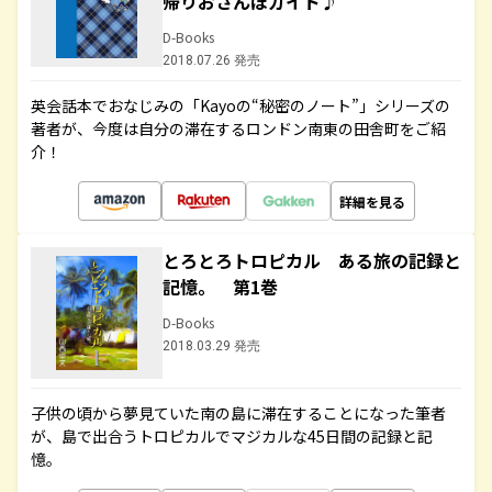
帰りおさんぽガイド♪
D-Books
2018.07.26 発売
英会話本でおなじみの「Kayoの“秘密のノート”」シリーズの
著者が、今度は自分の滞在するロンドン南東の田舎町をご紹
介！
詳細を見る
とろとろトロピカル ある旅の記録と
記憶。 第1巻
D-Books
2018.03.29 発売
子供の頃から夢見ていた南の島に滞在することになった筆者
が、島で出合うトロピカルでマジカルな45日間の記録と記
憶。