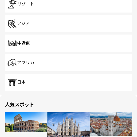
リゾート
アジア
中近東
アフリカ
日本
人気スポット