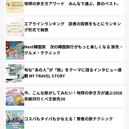
地球の歩き方アワード みんなで選ぶ、旅のベスト。
エアラインランキング 読者の投票をもとにランキン
グ形式で発表
Next韓国旅 次の韓国旅行がもっと楽しくなる 旅先・
グルメ・テクニック
旬な“あの人”が「旅」をテーマに語るインタビュー連
載 MY TRAVEL STORY
今、こんな旅がしてみたい！地球の歩き方が選ぶ2026
年絶対行くべき旅先30
コスパもタイパもかなえる！賢者の旅テクニック