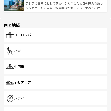
が待っている。親しみやすいタイの人々、仏教を中心とし
ており、効率よく見どころを回れるのも魅力。息をのむよ
アジアの交差点として多文化が融合した独自の魅力を放つ
た文化、そして多様な観光資源が、訪れる旅人を魅了し続
うな絶景から文化的な体験まで、香港を存分に楽しみ尽く
シンガポール。未来的な建築物が並ぶマリーナベイ、歴史
ける。 なお、新着のタイ情報は
コンテンツ一覧
を参照して
そう。 なお、新着の香港情報は
コンテンツ一覧
を参照して
と伝統を感じられるエスニックタウン、多数の緑豊かな公
ほしい。
ほしい。
園や自然保護区など、自然が調和した近代的な景観と文化
の多様性あふれるカラフルな町は、どこを歩いても新しい
国と地域
発見がある。さらに、治安のよさや充実した公共交通機関
も、旅行者にとっては魅力的なポイント。グルメも豊富
で、ホーカーズは地元の風情を楽しめる外せないスポット
ヨーロッパ
だ。訪れる人を飽きさせないシンガポールで、多様な魅力
を体感しよう。 なお、新着のシンガポール情報は
コンテン
ツ一覧
を参照してほしい。
北米
中南米
オセアニア
ハワイ