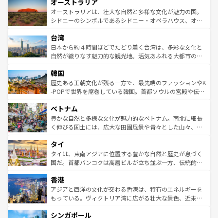
オーストラリア
部のニューオーリンズでは、音楽と美食が融合した独特の
ワイ島は見逃せない。また、定番の観光地といえばオアフ
文化が魅力。旅行者はアメリカの各地域で異なる魅力を楽
島だが、静かな自然を求めるならマウイ島やカウアイ島が
オーストラリアは、壮大な自然と多様な文化が魅力の国。
しみながら、その多様性と豊かな歴史を感じることができ
おすすめ。エメラルドグリーンに輝く海をはじめ、豊かな
シドニーのシンボルであるシドニー・オペラハウス、オー
るだろう。車でのロードトリップや列車の旅も、アメリカ
文化や歴史が息づいている。「アロハスピリット」と呼ば
ストラリア東海岸北部に広がる大サンゴ礁地帯グレートバ
ならではの贅沢な旅のスタイルだ。 なお、新着のアメリカ
台湾
れるおもてなしの心で訪れる人々を迎えてくれるハワイの
リアリーフや大陸中央部にそびえるウルル（エアーズロッ
情報は
コンテンツ一覧
を参照してほしい。
人々、おいしいローカルフードやハワイアンミュージッ
ク）、タスマニアの美しい原生林やケアンズの熱帯雨林な
日本から約４時間ほどでたどり着く台湾は、多彩な文化と
ク、伝統的なフラダンスなど、すべてがハワイの魅力を彩
ど、見どころがたくさん。また、カフェやワイン、オージ
自然が織りなす魅力的な観光地。活気あふれる大都市の台
っている。訪れるたびに新しい発見と感動が待っているハ
ービーフなどの食文化も豊かで、美味しいものであふれて
北やノスタルジックな町並みが人気な九份（ジォウフェ
ワイを、存分に味わってほしい。 なお、新着のハワイ情報
韓国
いる。アクティビティも充実しており、サーフィンやダイ
ン）、静ひつな山岳地帯である台湾東部など、都市の喧騒
は
コンテンツ一覧
を参照してほしい。
ビング、ハイキングなど、アウトドア好きにはたまらな
と山間の静けさが共存しており、訪れる人に新しい発見と
歴史ある王朝文化が残る一方で、最先端のファッションやK
い。オーストラリアの多彩な魅力を存分に味わいつくそ
驚きをもたらしてくれる。また、奥深い台湾の食文化も魅
-POPで世界を席巻している韓国。首都ソウルの宮殿や伝統
う。 なお、新着のオーストラリア情報は
コンテンツ一覧
を
力で、夜市などの屋台グルメから高級料理、ヘルシーで美
家屋が並ぶエリアでは韓国の歴史と文化に浸ることがで
参照してほしい。
ベトナム
容にもいいと評判のスイーツなど、バラエティ豊かな料理
き、地方に足を延ばせば四季折々の自然美を楽しむことが
が味わえる。 なお、新着の台湾情報は
コンテンツ一覧
を参
できる。そして、キムチや焼肉、絶品のストリートフード
豊かな自然と多様な文化が魅力的なベトナム。南北に細長
照してほしい。
まで、さまざまな韓国料理が待っている。夜には、韓国な
く伸びる国土には、広大な田園風景や青々とした山々、世
らではのナイトライフも堪能できる。あたたかいホスピタ
界遺産に登録された壮大な自然景観が点在し、都市部では
タイ
リティに包まれながら、韓国の多彩な魅力を心ゆくまで味
急速な発展と共に伝統が息づく。ハノイの古い町並みやホ
わってみてほしい。 なお、新着の韓国情報は
コンテンツ一
ーチミン市のフランス統治時代の建物も、独特の雰囲気を
タイは、東南アジアに位置する豊かな自然と歴史が息づく
覧
を参照してほしい。
醸し出している。また、バラエティの豊かさとおいしさで
国だ。首都バンコクは高層ビルが立ち並ぶ一方、伝統的な
世界中の食通を魅了してやまないベトナム料理も魅力のひ
寺院や市場がいたるところに点在し、古きよき文化と現代
香港
とつ。フォーやバインミー、ベトナムコーヒーなどは、ぜ
の活気が交差している。北部ではチェンマイなどの山岳地
ひ現地で味わいたい。どの地域を訪れてもあたたかい人々
帯で自然と触れ合い、南部ではプーケットやクラビの美し
アジアと西洋の文化が交わる香港は、特有のエネルギーを
が旅行者を迎えてくれるので、きっと忘れられない旅にな
いビーチでリゾート気分を楽しむことができる。タイ料理
もっている。ヴィクトリア湾に広がる壮大な景色、近未来
るはずだ。 なお、新着のベトナム情報は
コンテンツ一覧
を
は世界的に有名で、屋台から高級レストランまで味覚を刺
的なアートスポット、そして歴史と現代が融合した町並
参照してほしい。
シンガポール
激する。気候は一年中温暖で、どの季節にも異なる楽しみ
み、どこを訪れても感動するはず。観光スポットが密集し