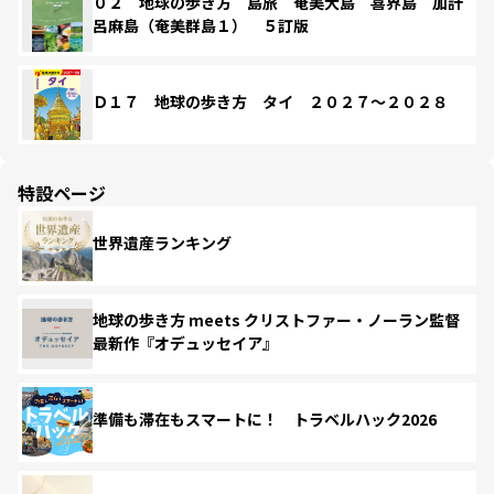
０２ 地球の歩き方 島旅 奄美大島 喜界島 加計
呂麻島（奄美群島１） ５訂版
Ｄ１７ 地球の歩き方 タイ ２０２７～２０２８
特設ページ
世界遺産ランキング
地球の歩き方 meets クリストファー・ノーラン監督
最新作『オデュッセイア』
準備も滞在もスマートに！ トラベルハック2026