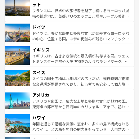
なお、新着のイタリア情報は
コンテンツ一覧
を参照してほ
れる闘牛、そして美味しいタパスが生活の一部となってい
ット
しい。
る。首都マドリードの洗練された雰囲気や、バルセロナの
フランスは、世界中の旅行者を魅了し続けるヨーロッパ屈
アートに溢れた街角から、地方では古代ローマ遺跡や中世
指の観光地だ。首都パリのエッフェル塔やルーブル美術館
の城塞都市、穏やかなビーチリゾートまで多彩な表情を見
といった象徴的なスポットから、田舎町の古風な美しさま
せる。地方によって風土や気候が異なるスペインはその個
ドイツ
で、幅広い魅力が詰まっている。華麗な宮殿、歴史的な大
性で訪れる人を魅了する。 なお、新着のスペイン情報は
コ
聖堂、美しいビーチ、そして豊かな自然が、訪れる者を心
ドイツは、豊かな歴史と多彩な文化が交差するヨーロッパ
ンテンツ一覧
を参照してほしい。
から魅了する。また、フランスは美食の国としても知ら
の中心に位置する国。中世の街並みが残るロマンチック街
れ、フランス料理はユネスコ無形文化遺産にも登録されて
道から、未来を先取りするようなモダンな都市まで多様な
イギリス
いる。シャンパンの発祥地であるランス、プロヴァンスの
顔を持つこの国は、どこを歩いても飽きることがない。ベ
香り高いラベンダー畑など、多彩な楽しみ方が可能だ。さ
ルリンの文化的活気、バイエルン州のアルプスの絶景、そ
イギリスは、古きよき伝統と最先端が共存する国。ウェス
らに、パリ以外の地域にも魅力が溢れており、どの街角に
してライン川沿いのワイン畑といった風景は必見。ビール
トミンスター寺院や大英博物館のようなランドマーク、歴
も豊かな歴史と文化が息づいている。パリ以外の個性あふ
とソーセージを味わいながら地元の人と過ごす楽しい時間
史ある大学都市、美しい丘陵地帯や牧歌的な風景など、エ
れる地方に足を運ぶとそれぞれで全く異なる文化を体験で
スイス
は、お酒好きな人にはぜひ体験してほしい。 なお、新着の
リアごとに異なる魅力がある。また、優雅なアフタヌーン
きるだろう。 なお、新着のフランス情報は
コンテンツ一覧
ドイツ情報は
コンテンツ一覧
を参照してほしい。
ティー、ビール好きにはたまらない英国パブ、サッカー観
スイスの国土面積は九州ほどの広さだが、運行時刻が正確
を参照してほしい。
戦など、本場だからこそできる体験も豊富。イギリスを旅
な交通網が整備されており、初心者でも安心して個人旅行
して楽しみつくそう。 なお、新着のイギリス情報は
コンテ
を楽しめる。日本同様に時刻表どおりの旅が可能だ。中世
アメリカ
ンツ一覧
を参照してほしい。
の建物がそのまま残る町や、スイスならではのユニークな
博物館もあり、アルプス観光だけでなく町歩きも満喫する
アメリカ合衆国は、広大な土地と多様な文化が魅力の国。
ことができる。国民の所得が高いため物価も高いが、旅行
東海岸の都市部から西海岸のカリフォルニアまで、訪れる
者向けの交通パス提供のサービスもあり、うまく活用すれ
場所ごとに異なる風景と体験が待っている。ニューヨーク
ハワイ
ば市内交通費無料で観光を楽しむこともできる。 なお、新
のような巨大都市は、観光、ショッピング、エンターテイ
着のスイス情報は
コンテンツ一覧
を参照してほしい。
ンメントが詰まった刺激的なスポットだ。一方、アメリカ
年間を通じて温暖な気候に恵まれ、多くの島で構成される
西部には大自然が広がり、グランドキャニオンやイエロー
ハワイは、どの島も独自の魅力をもっている。大自然の神
ストーン国立公園といった絶景が堪能できる。さらに、南
秘を感じたいなら、火山が生み出した壮大な景観を誇るハ