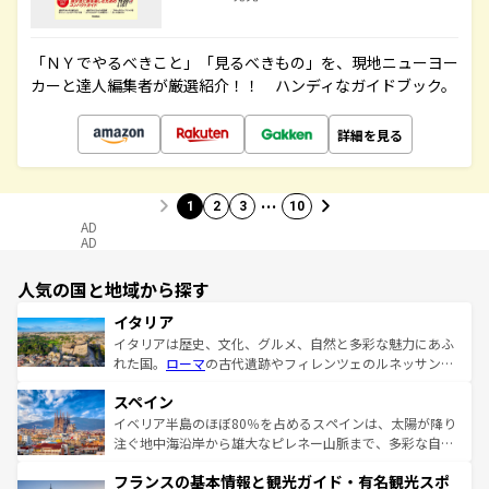
「ＮＹでやるべきこと」「見るべきもの」を、現地ニューヨー
カーと達人編集者が厳選紹介！！ ハンディなガイドブック。
詳細を見る
…
1
2
3
10
AD
AD
人気の国と地域から探す
イタリア
イタリアは歴史、文化、グルメ、自然と多彩な魅力にあふ
れた国。
ローマ
の古代遺跡やフィレンツェのルネッサンス
美術、ヴェネツィアの運河など、歴史あるスポットはもち
スペイン
ろん、トスカーナの美しい田園風景やアマルフィ海岸の絶
景など、自然景観も見逃せない。観光の合間には、本場の
イベリア半島のほぼ80％を占めるスペインは、太陽が降り
ピザやパスタなど、絶品のイタリア料理を堪能することも
注ぐ地中海沿岸から雄大なピレネー山脈まで、多彩な自然
できる。朝目覚めてから夜眠るまで、すべての瞬間を楽し
と文化が詰まったヨーロッパ屈指の旅行先だ。多様な地域
フランスの基本情報と観光ガイド・有名観光スポ
ませてくれるイタリアで、忘れられない旅をしてみよう！
文化が根付くこの国では、情熱的なフラメンコ、熱気あふ