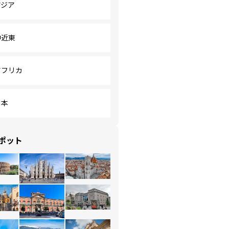
アジア
中近東
アフリカ
日本
ポット