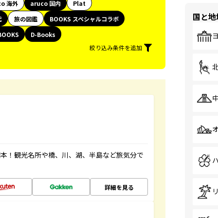
co 海外
aruco 国内
Plat
国と地
代
旅の図鑑
BOOKS スペシャルコラボ
BOOKS
D-Books
絞り込み条件を追加
図本！観光名所や橋、川、湖、半島など旅気分で
詳細を見る