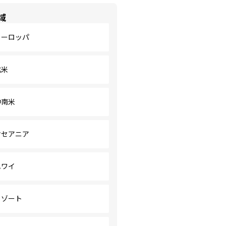
域
ヨーロッパ
北米
中南米
オセアニア
ハワイ
リゾート