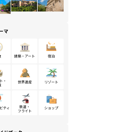
ーマ
食
建築・アート
宿泊
ト・
世界遺産
リゾート
戦
鉄道・
ビティ
ショップ
フライト