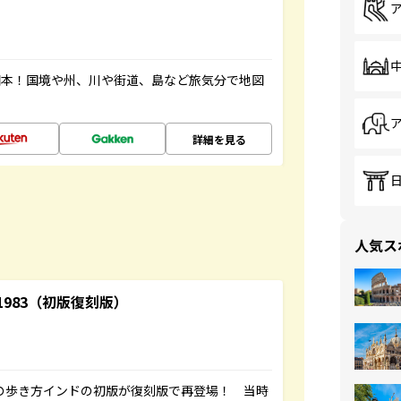
図本！国境や州、川や街道、島など旅気分で地図
詳細を見る
人気ス
-1983（初版復刻版）
球の歩き方インドの初版が復刻版で再登場！ 当時