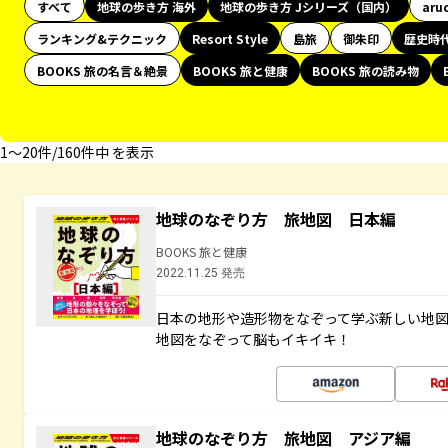
すべて
地球の歩き方 海外
地球の歩き方 Jシリーズ（国内）
aru
ランキング&テクニック
Resort Style
島旅
御朱印
歴史時
BOOKS 旅の名言＆絶景
BOOKS 旅と健康
BOOKS 旅の読み物
1〜20件/160件中 を表示
地球のなぞり方 旅地図 日本編
BOOKS 旅と健康
2022.11.25 発売
日本の地形や造形物をなぞって学ぶ新しい地
地図をなぞって脳もイキイキ！
地球のなぞり方 旅地図 アジア編