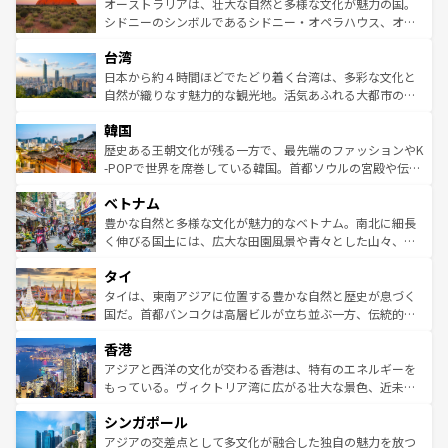
文化が魅力。旅行者はアメリカの各地域で異なる魅力を楽
島だが、静かな自然を求めるならマウイ島やカウアイ島が
オーストラリアは、壮大な自然と多様な文化が魅力の国。
しみながら、その多様性と豊かな歴史を感じることができ
おすすめ。エメラルドグリーンに輝く海をはじめ、豊かな
シドニーのシンボルであるシドニー・オペラハウス、オー
るだろう。車でのロードトリップや列車の旅も、アメリカ
文化や歴史が息づいている。「アロハスピリット」と呼ば
ストラリア東海岸北部に広がる大サンゴ礁地帯グレートバ
ならではの贅沢な旅のスタイルだ。 なお、新着のアメリカ
台湾
れるおもてなしの心で訪れる人々を迎えてくれるハワイの
リアリーフや大陸中央部にそびえるウルル（エアーズロッ
情報は
コンテンツ一覧
を参照してほしい。
人々、おいしいローカルフードやハワイアンミュージッ
ク）、タスマニアの美しい原生林やケアンズの熱帯雨林な
日本から約４時間ほどでたどり着く台湾は、多彩な文化と
ク、伝統的なフラダンスなど、すべてがハワイの魅力を彩
ど、見どころがたくさん。また、カフェやワイン、オージ
自然が織りなす魅力的な観光地。活気あふれる大都市の台
っている。訪れるたびに新しい発見と感動が待っているハ
ービーフなどの食文化も豊かで、美味しいものであふれて
北やノスタルジックな町並みが人気な九份（ジォウフェ
ワイを、存分に味わってほしい。 なお、新着のハワイ情報
韓国
いる。アクティビティも充実しており、サーフィンやダイ
ン）、静ひつな山岳地帯である台湾東部など、都市の喧騒
は
コンテンツ一覧
を参照してほしい。
ビング、ハイキングなど、アウトドア好きにはたまらな
と山間の静けさが共存しており、訪れる人に新しい発見と
歴史ある王朝文化が残る一方で、最先端のファッションやK
い。オーストラリアの多彩な魅力を存分に味わいつくそ
驚きをもたらしてくれる。また、奥深い台湾の食文化も魅
-POPで世界を席巻している韓国。首都ソウルの宮殿や伝統
う。 なお、新着のオーストラリア情報は
コンテンツ一覧
を
力で、夜市などの屋台グルメから高級料理、ヘルシーで美
家屋が並ぶエリアでは韓国の歴史と文化に浸ることがで
参照してほしい。
ベトナム
容にもいいと評判のスイーツなど、バラエティ豊かな料理
き、地方に足を延ばせば四季折々の自然美を楽しむことが
が味わえる。 なお、新着の台湾情報は
コンテンツ一覧
を参
できる。そして、キムチや焼肉、絶品のストリートフード
豊かな自然と多様な文化が魅力的なベトナム。南北に細長
照してほしい。
まで、さまざまな韓国料理が待っている。夜には、韓国な
く伸びる国土には、広大な田園風景や青々とした山々、世
らではのナイトライフも堪能できる。あたたかいホスピタ
界遺産に登録された壮大な自然景観が点在し、都市部では
タイ
リティに包まれながら、韓国の多彩な魅力を心ゆくまで味
急速な発展と共に伝統が息づく。ハノイの古い町並みやホ
わってみてほしい。 なお、新着の韓国情報は
コンテンツ一
ーチミン市のフランス統治時代の建物も、独特の雰囲気を
タイは、東南アジアに位置する豊かな自然と歴史が息づく
覧
を参照してほしい。
醸し出している。また、バラエティの豊かさとおいしさで
国だ。首都バンコクは高層ビルが立ち並ぶ一方、伝統的な
世界中の食通を魅了してやまないベトナム料理も魅力のひ
寺院や市場がいたるところに点在し、古きよき文化と現代
香港
とつ。フォーやバインミー、ベトナムコーヒーなどは、ぜ
の活気が交差している。北部ではチェンマイなどの山岳地
ひ現地で味わいたい。どの地域を訪れてもあたたかい人々
帯で自然と触れ合い、南部ではプーケットやクラビの美し
アジアと西洋の文化が交わる香港は、特有のエネルギーを
が旅行者を迎えてくれるので、きっと忘れられない旅にな
いビーチでリゾート気分を楽しむことができる。タイ料理
もっている。ヴィクトリア湾に広がる壮大な景色、近未来
るはずだ。 なお、新着のベトナム情報は
コンテンツ一覧
を
は世界的に有名で、屋台から高級レストランまで味覚を刺
的なアートスポット、そして歴史と現代が融合した町並
参照してほしい。
シンガポール
激する。気候は一年中温暖で、どの季節にも異なる楽しみ
み、どこを訪れても感動するはず。観光スポットが密集し
が待っている。親しみやすいタイの人々、仏教を中心とし
ており、効率よく見どころを回れるのも魅力。息をのむよ
アジアの交差点として多文化が融合した独自の魅力を放つ