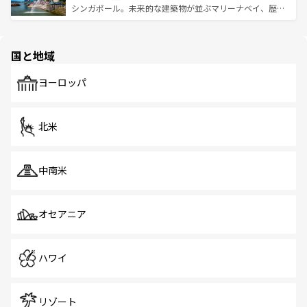
た文化、そして多様な観光資源が、訪れる旅人を魅了し続
うな絶景から文化的な体験まで、香港を存分に楽しみ尽く
シンガポール。未来的な建築物が並ぶマリーナベイ、歴史
ける。 なお、新着のタイ情報は
コンテンツ一覧
を参照して
そう。 なお、新着の香港情報は
コンテンツ一覧
を参照して
と伝統を感じられるエスニックタウン、多数の緑豊かな公
ほしい。
ほしい。
園や自然保護区など、自然が調和した近代的な景観と文化
の多様性あふれるカラフルな町は、どこを歩いても新しい
国と地域
発見がある。さらに、治安のよさや充実した公共交通機関
も、旅行者にとっては魅力的なポイント。グルメも豊富
で、ホーカーズは地元の風情を楽しめる外せないスポット
ヨーロッパ
だ。訪れる人を飽きさせないシンガポールで、多様な魅力
を体感しよう。 なお、新着のシンガポール情報は
コンテン
ツ一覧
を参照してほしい。
北米
中南米
オセアニア
ハワイ
リゾート