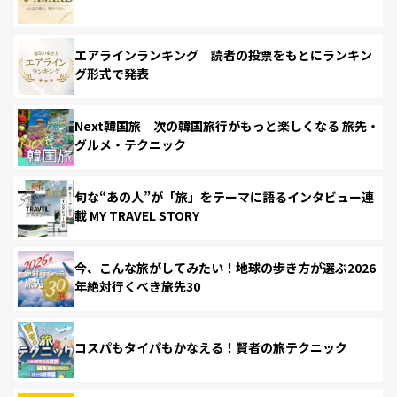
エアラインランキング 読者の投票をもとにランキン
グ形式で発表
Next韓国旅 次の韓国旅行がもっと楽しくなる 旅先・
グルメ・テクニック
旬な“あの人”が「旅」をテーマに語るインタビュー連
載 MY TRAVEL STORY
今、こんな旅がしてみたい！地球の歩き方が選ぶ2026
年絶対行くべき旅先30
コスパもタイパもかなえる！賢者の旅テクニック