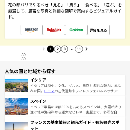
花の都パリでやるべき「見る」「買う」「食べる」「遊ぶ」を
厳選して、豊富な写真と詳細な図解で案内するビジュアルガイ
ド。
詳細を見る
…
1
2
3
11
AD
AD
人気の国と地域から探す
イタリア
イタリアは歴史、文化、グルメ、自然と多彩な魅力にあふ
れた国。
ローマ
の古代遺跡やフィレンツェのルネッサンス
美術、ヴェネツィアの運河など、歴史あるスポットはもち
スペイン
ろん、トスカーナの美しい田園風景やアマルフィ海岸の絶
景など、自然景観も見逃せない。観光の合間には、本場の
イベリア半島のほぼ80％を占めるスペインは、太陽が降り
ピザやパスタなど、絶品のイタリア料理を堪能することも
注ぐ地中海沿岸から雄大なピレネー山脈まで、多彩な自然
できる。朝目覚めてから夜眠るまで、すべての瞬間を楽し
と文化が詰まったヨーロッパ屈指の旅行先だ。多様な地域
フランスの基本情報と観光ガイド・有名観光スポ
ませてくれるイタリアで、忘れられない旅をしてみよう！
文化が根付くこの国では、情熱的なフラメンコ、熱気あふ
なお、新着のイタリア情報は
コンテンツ一覧
を参照してほ
れる闘牛、そして美味しいタパスが生活の一部となってい
ット