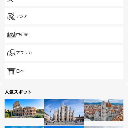
アジア
中近東
アフリカ
日本
人気スポット