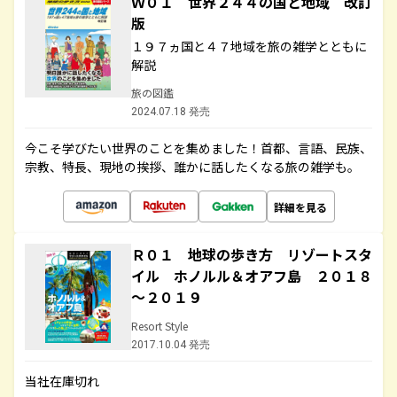
Ｗ０１ 世界２４４の国と地域 改訂
版
１９７ヵ国と４７地域を旅の雑学とともに
解説
旅の図鑑
2024.07.18 発売
今こそ学びたい世界のことを集めました！首都、言語、民族、
宗教、特長、現地の挨拶、誰かに話したくなる旅の雑学も。
詳細を見る
Ｒ０１ 地球の歩き方 リゾートスタ
イル ホノルル＆オアフ島 ２０１８
～２０１９
Resort Style
2017.10.04 発売
当社在庫切れ