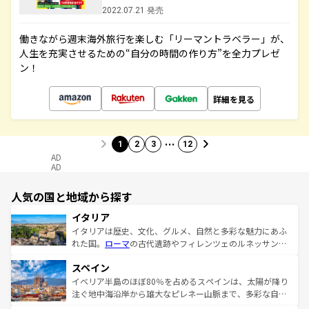
2022.07.21 発売
働きながら週末海外旅行を楽しむ「リーマントラベラー」が、
人生を充実させるための“自分の時間の作り方”を全力プレゼ
ン！
詳細を見る
…
1
2
3
12
AD
AD
人気の国と地域から探す
イタリア
イタリアは歴史、文化、グルメ、自然と多彩な魅力にあふ
れた国。
ローマ
の古代遺跡やフィレンツェのルネッサンス
美術、ヴェネツィアの運河など、歴史あるスポットはもち
スペイン
ろん、トスカーナの美しい田園風景やアマルフィ海岸の絶
景など、自然景観も見逃せない。観光の合間には、本場の
イベリア半島のほぼ80％を占めるスペインは、太陽が降り
ピザやパスタなど、絶品のイタリア料理を堪能することも
注ぐ地中海沿岸から雄大なピレネー山脈まで、多彩な自然
できる。朝目覚めてから夜眠るまで、すべての瞬間を楽し
と文化が詰まったヨーロッパ屈指の旅行先だ。多様な地域