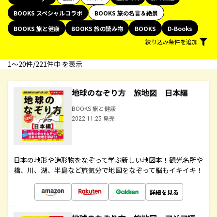
BOOKS スペシャルコラボ
BOOKS 旅の名言＆絶景
BOOKS 旅と健康
BOOKS 旅の読み物
BOOKS
D-Books
絞り込み条件を追加
1〜20件/221件中 を表示
地球のなぞり方 旅地図 日本編
BOOKS 旅と健康
2022.11.25 発売
日本の地形や造形物をなぞって学ぶ新しい地図本！観光名所や
橋、川、湖、半島など旅気分で地図をなぞって脳もイキイキ！
詳細を見る