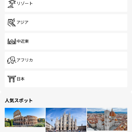
リゾート
アジア
中近東
アフリカ
日本
人気スポット