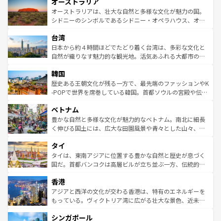
オーストラリア
部のニューオーリンズでは、音楽と美食が融合した独特の
ワイ島は見逃せない。また、定番の観光地といえばオアフ
文化が魅力。旅行者はアメリカの各地域で異なる魅力を楽
島だが、静かな自然を求めるならマウイ島やカウアイ島が
オーストラリアは、壮大な自然と多様な文化が魅力の国。
しみながら、その多様性と豊かな歴史を感じることができ
おすすめ。エメラルドグリーンに輝く海をはじめ、豊かな
シドニーのシンボルであるシドニー・オペラハウス、オー
るだろう。車でのロードトリップや列車の旅も、アメリカ
文化や歴史が息づいている。「アロハスピリット」と呼ば
ストラリア東海岸北部に広がる大サンゴ礁地帯グレートバ
ならではの贅沢な旅のスタイルだ。 なお、新着のアメリカ
台湾
れるおもてなしの心で訪れる人々を迎えてくれるハワイの
リアリーフや大陸中央部にそびえるウルル（エアーズロッ
情報は
コンテンツ一覧
を参照してほしい。
人々、おいしいローカルフードやハワイアンミュージッ
ク）、タスマニアの美しい原生林やケアンズの熱帯雨林な
日本から約４時間ほどでたどり着く台湾は、多彩な文化と
ク、伝統的なフラダンスなど、すべてがハワイの魅力を彩
ど、見どころがたくさん。また、カフェやワイン、オージ
自然が織りなす魅力的な観光地。活気あふれる大都市の台
っている。訪れるたびに新しい発見と感動が待っているハ
ービーフなどの食文化も豊かで、美味しいものであふれて
北やノスタルジックな町並みが人気な九份（ジォウフェ
ワイを、存分に味わってほしい。 なお、新着のハワイ情報
韓国
いる。アクティビティも充実しており、サーフィンやダイ
ン）、静ひつな山岳地帯である台湾東部など、都市の喧騒
は
コンテンツ一覧
を参照してほしい。
ビング、ハイキングなど、アウトドア好きにはたまらな
と山間の静けさが共存しており、訪れる人に新しい発見と
歴史ある王朝文化が残る一方で、最先端のファッションやK
い。オーストラリアの多彩な魅力を存分に味わいつくそ
驚きをもたらしてくれる。また、奥深い台湾の食文化も魅
-POPで世界を席巻している韓国。首都ソウルの宮殿や伝統
う。 なお、新着のオーストラリア情報は
コンテンツ一覧
を
力で、夜市などの屋台グルメから高級料理、ヘルシーで美
家屋が並ぶエリアでは韓国の歴史と文化に浸ることがで
参照してほしい。
ベトナム
容にもいいと評判のスイーツなど、バラエティ豊かな料理
き、地方に足を延ばせば四季折々の自然美を楽しむことが
が味わえる。 なお、新着の台湾情報は
コンテンツ一覧
を参
できる。そして、キムチや焼肉、絶品のストリートフード
豊かな自然と多様な文化が魅力的なベトナム。南北に細長
照してほしい。
まで、さまざまな韓国料理が待っている。夜には、韓国な
く伸びる国土には、広大な田園風景や青々とした山々、世
らではのナイトライフも堪能できる。あたたかいホスピタ
界遺産に登録された壮大な自然景観が点在し、都市部では
タイ
リティに包まれながら、韓国の多彩な魅力を心ゆくまで味
急速な発展と共に伝統が息づく。ハノイの古い町並みやホ
わってみてほしい。 なお、新着の韓国情報は
コンテンツ一
ーチミン市のフランス統治時代の建物も、独特の雰囲気を
タイは、東南アジアに位置する豊かな自然と歴史が息づく
覧
を参照してほしい。
醸し出している。また、バラエティの豊かさとおいしさで
国だ。首都バンコクは高層ビルが立ち並ぶ一方、伝統的な
世界中の食通を魅了してやまないベトナム料理も魅力のひ
寺院や市場がいたるところに点在し、古きよき文化と現代
香港
とつ。フォーやバインミー、ベトナムコーヒーなどは、ぜ
の活気が交差している。北部ではチェンマイなどの山岳地
ひ現地で味わいたい。どの地域を訪れてもあたたかい人々
帯で自然と触れ合い、南部ではプーケットやクラビの美し
アジアと西洋の文化が交わる香港は、特有のエネルギーを
が旅行者を迎えてくれるので、きっと忘れられない旅にな
いビーチでリゾート気分を楽しむことができる。タイ料理
もっている。ヴィクトリア湾に広がる壮大な景色、近未来
るはずだ。 なお、新着のベトナム情報は
コンテンツ一覧
を
は世界的に有名で、屋台から高級レストランまで味覚を刺
的なアートスポット、そして歴史と現代が融合した町並
参照してほしい。
シンガポール
激する。気候は一年中温暖で、どの季節にも異なる楽しみ
み、どこを訪れても感動するはず。観光スポットが密集し