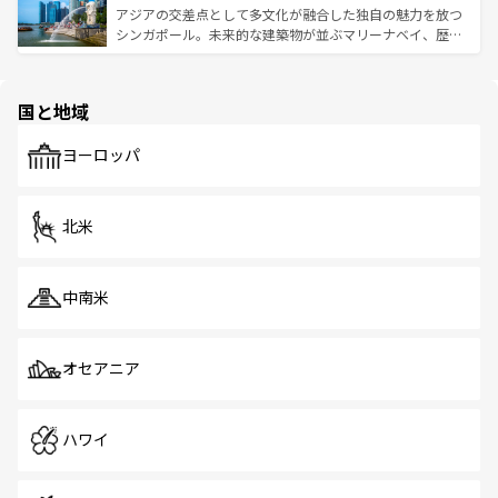
が待っている。親しみやすいタイの人々、仏教を中心とし
ており、効率よく見どころを回れるのも魅力。息をのむよ
アジアの交差点として多文化が融合した独自の魅力を放つ
た文化、そして多様な観光資源が、訪れる旅人を魅了し続
うな絶景から文化的な体験まで、香港を存分に楽しみ尽く
シンガポール。未来的な建築物が並ぶマリーナベイ、歴史
ける。 なお、新着のタイ情報は
コンテンツ一覧
を参照して
そう。 なお、新着の香港情報は
コンテンツ一覧
を参照して
と伝統を感じられるエスニックタウン、多数の緑豊かな公
ほしい。
ほしい。
園や自然保護区など、自然が調和した近代的な景観と文化
の多様性あふれるカラフルな町は、どこを歩いても新しい
国と地域
発見がある。さらに、治安のよさや充実した公共交通機関
も、旅行者にとっては魅力的なポイント。グルメも豊富
で、ホーカーズは地元の風情を楽しめる外せないスポット
ヨーロッパ
だ。訪れる人を飽きさせないシンガポールで、多様な魅力
を体感しよう。 なお、新着のシンガポール情報は
コンテン
ツ一覧
を参照してほしい。
北米
中南米
オセアニア
ハワイ