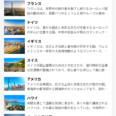
フランス
ませてくれるイタリアで、忘れられない旅をしてみよう！
文化が根付くこの国では、情熱的なフラメンコ、熱気あふ
なお、新着のイタリア情報は
コンテンツ一覧
を参照してほ
れる闘牛、そして美味しいタパスが生活の一部となってい
フランスは、世界中の旅行者を魅了し続けるヨーロッパ屈
しい。
る。首都マドリードの洗練された雰囲気や、バルセロナの
指の観光地だ。首都パリのエッフェル塔やルーブル美術館
アートに溢れた街角から、地方では古代ローマ遺跡や中世
といった象徴的なスポットから、田舎町の古風な美しさま
ドイツ
の城塞都市、穏やかなビーチリゾートまで多彩な表情を見
で、幅広い魅力が詰まっている。華麗な宮殿、歴史的な大
せる。地方によって風土や気候が異なるスペインはその個
聖堂、美しいビーチ、そして豊かな自然が、訪れる者を心
ドイツは、豊かな歴史と多彩な文化が交差するヨーロッパ
性で訪れる人を魅了する。 なお、新着のスペイン情報は
コ
から魅了する。また、フランスは美食の国としても知ら
の中心に位置する国。中世の街並みが残るロマンチック街
ンテンツ一覧
を参照してほしい。
れ、フランス料理はユネスコ無形文化遺産にも登録されて
道から、未来を先取りするようなモダンな都市まで多様な
イギリス
いる。シャンパンの発祥地であるランス、プロヴァンスの
顔を持つこの国は、どこを歩いても飽きることがない。ベ
香り高いラベンダー畑など、多彩な楽しみ方が可能だ。さ
ルリンの文化的活気、バイエルン州のアルプスの絶景、そ
イギリスは、古きよき伝統と最先端が共存する国。ウェス
らに、パリ以外の地域にも魅力が溢れており、どの街角に
してライン川沿いのワイン畑といった風景は必見。ビール
トミンスター寺院や大英博物館のようなランドマーク、歴
も豊かな歴史と文化が息づいている。パリ以外の個性あふ
とソーセージを味わいながら地元の人と過ごす楽しい時間
史ある大学都市、美しい丘陵地帯や牧歌的な風景など、エ
れる地方に足を運ぶとそれぞれで全く異なる文化を体験で
スイス
は、お酒好きな人にはぜひ体験してほしい。 なお、新着の
リアごとに異なる魅力がある。また、優雅なアフタヌーン
きるだろう。 なお、新着のフランス情報は
コンテンツ一覧
ドイツ情報は
コンテンツ一覧
を参照してほしい。
ティー、ビール好きにはたまらない英国パブ、サッカー観
スイスの国土面積は九州ほどの広さだが、運行時刻が正確
を参照してほしい。
戦など、本場だからこそできる体験も豊富。イギリスを旅
な交通網が整備されており、初心者でも安心して個人旅行
して楽しみつくそう。 なお、新着のイギリス情報は
コンテ
を楽しめる。日本同様に時刻表どおりの旅が可能だ。中世
アメリカ
ンツ一覧
を参照してほしい。
の建物がそのまま残る町や、スイスならではのユニークな
博物館もあり、アルプス観光だけでなく町歩きも満喫する
アメリカ合衆国は、広大な土地と多様な文化が魅力の国。
ことができる。国民の所得が高いため物価も高いが、旅行
東海岸の都市部から西海岸のカリフォルニアまで、訪れる
者向けの交通パス提供のサービスもあり、うまく活用すれ
場所ごとに異なる風景と体験が待っている。ニューヨーク
ハワイ
ば市内交通費無料で観光を楽しむこともできる。 なお、新
のような巨大都市は、観光、ショッピング、エンターテイ
着のスイス情報は
コンテンツ一覧
を参照してほしい。
ンメントが詰まった刺激的なスポットだ。一方、アメリカ
年間を通じて温暖な気候に恵まれ、多くの島で構成される
西部には大自然が広がり、グランドキャニオンやイエロー
ハワイは、どの島も独自の魅力をもっている。大自然の神
ストーン国立公園といった絶景が堪能できる。さらに、南
秘を感じたいなら、火山が生み出した壮大な景観を誇るハ