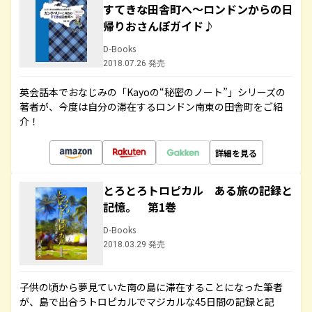
すてきな田舎町へ～ロンドンからの日
帰りおさんぽガイド♪
D-Books
2018.07.26 発売
英会話本でおなじみの「Kayoの“秘密のノート”」シリーズの
著者が、今度は自分の滞在するロンドン南東の田舎町をご紹
介！
詳細を見る
とろとろトロピカル ある旅の記録と
記憶。 第1巻
D-Books
2018.03.29 発売
子供の頃から夢見ていた南の島に滞在することになった筆者
が、島で出合うトロピカルでマジカルな45日間の記録と記