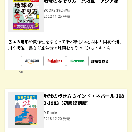
地球のなぞり方 旅地図 アジア編
BOOKS 旅と健康
2022.11.25 発売
各国の地形や関係性をなぞって学ぶ新しい地図本！国境や州、
川や街道、島など旅気分で地図をなぞって脳もイキイキ！
詳細を見る
AD
地球の歩き方 3 インド・ネパール 198
2-1983（初版復刻版）
D-Books
2018.12.20 発売