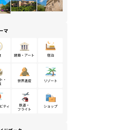
ーマ
食
建築・アート
宿泊
ト・
世界遺産
リゾート
戦
鉄道・
ビティ
ショップ
フライト