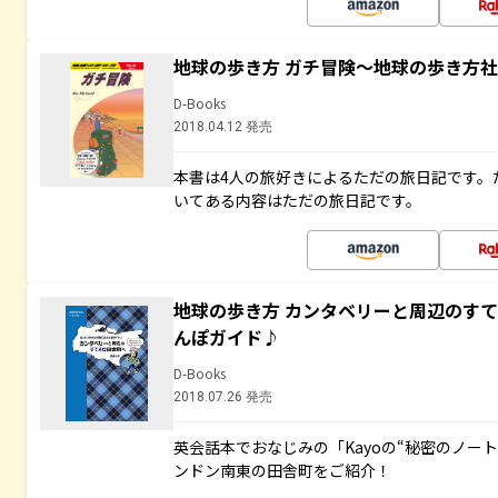
地球の歩き方 ガチ冒険～地球の歩き方
D-Books
2018.04.12 発売
本書は4人の旅好きによるただの旅日記です。
いてある内容はただの旅日記です。
地球の歩き方 カンタベリーと周辺のす
んぽガイド♪
D-Books
2018.07.26 発売
英会話本でおなじみの「Kayoの“秘密のノー
ンドン南東の田舎町をご紹介！