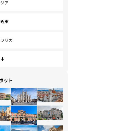
アジア
中近東
アフリカ
日本
ポット