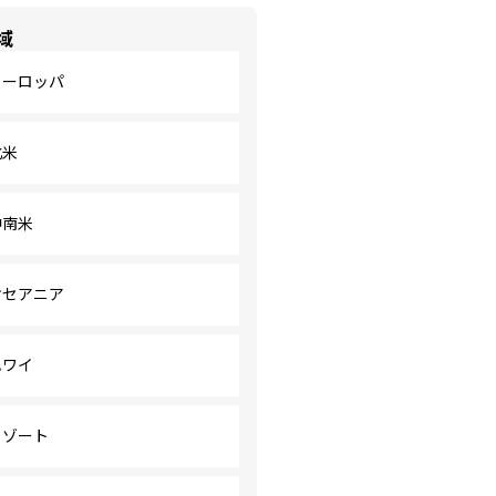
域
ヨーロッパ
北米
中南米
オセアニア
ハワイ
リゾート