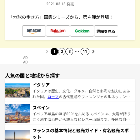
2021.03.18 発売
「地球の歩き方」図鑑シリーズから、第４弾が登場！
詳細を見る
…
1
2
3
11
AD
AD
人気の国と地域から探す
イタリア
イタリアは歴史、文化、グルメ、自然と多彩な魅力にあふ
れた国。
ローマ
の古代遺跡やフィレンツェのルネッサンス
美術、ヴェネツィアの運河など、歴史あるスポットはもち
スペイン
ろん、トスカーナの美しい田園風景やアマルフィ海岸の絶
景など、自然景観も見逃せない。観光の合間には、本場の
イベリア半島のほぼ80％を占めるスペインは、太陽が降り
ピザやパスタなど、絶品のイタリア料理を堪能することも
注ぐ地中海沿岸から雄大なピレネー山脈まで、多彩な自然
できる。朝目覚めてから夜眠るまで、すべての瞬間を楽し
と文化が詰まったヨーロッパ屈指の旅行先だ。多様な地域
フランスの基本情報と観光ガイド・有名観光スポ
ませてくれるイタリアで、忘れられない旅をしてみよう！
文化が根付くこの国では、情熱的なフラメンコ、熱気あふ
なお、新着のイタリア情報は
コンテンツ一覧
を参照してほ
れる闘牛、そして美味しいタパスが生活の一部となってい
ット