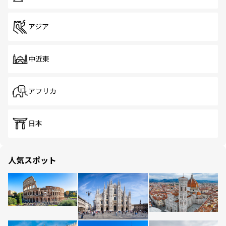
アジア
中近東
アフリカ
日本
人気スポット