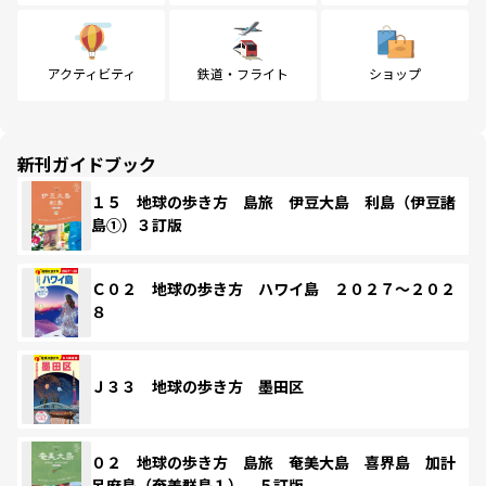
アクティビティ
鉄道・フライト
ショップ
新刊ガイドブック
１５ 地球の歩き方 島旅 伊豆大島 利島（伊豆諸
島①）３訂版
Ｃ０２ 地球の歩き方 ハワイ島 ２０２７～２０２
８
Ｊ３３ 地球の歩き方 墨田区
０２ 地球の歩き方 島旅 奄美大島 喜界島 加計
呂麻島（奄美群島１） ５訂版