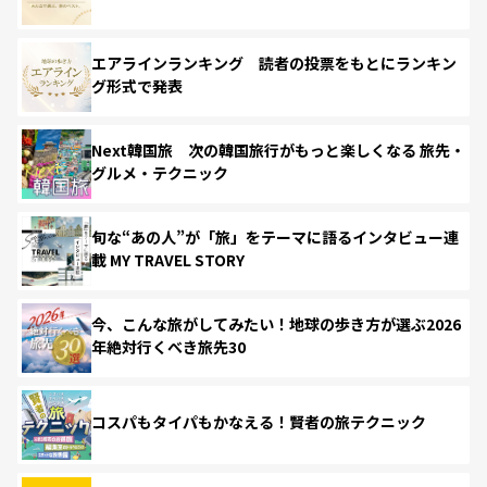
エアラインランキング 読者の投票をもとにランキン
グ形式で発表
Next韓国旅 次の韓国旅行がもっと楽しくなる 旅先・
グルメ・テクニック
旬な“あの人”が「旅」をテーマに語るインタビュー連
載 MY TRAVEL STORY
今、こんな旅がしてみたい！地球の歩き方が選ぶ2026
年絶対行くべき旅先30
コスパもタイパもかなえる！賢者の旅テクニック