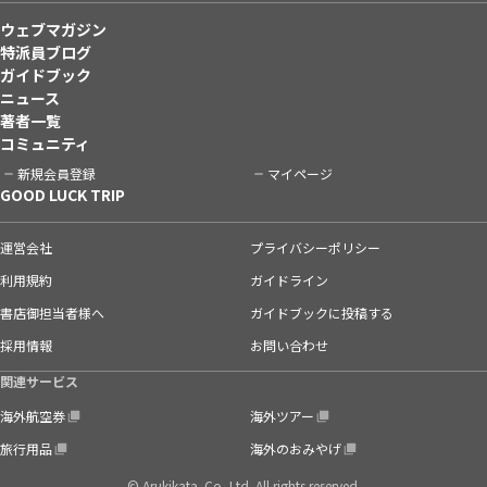
ウェブマガジン
特派員ブログ
ガイドブック
ニュース
著者一覧
コミュニティ
新規会員登録
マイページ
GOOD LUCK TRIP
運営会社
プライバシーポリシー
利用規約
ガイドライン
書店御担当者様へ
ガイドブックに投稿する
採用情報
お問い合わせ
関連サービス
海外航空券
海外ツアー
旅行用品
海外のおみやげ
© Arukikata. Co.,Ltd. All rights reserved.