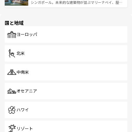
た文化、そして多様な観光資源が、訪れる旅人を魅了し続
うな絶景から文化的な体験まで、香港を存分に楽しみ尽く
シンガポール。未来的な建築物が並ぶマリーナベイ、歴史
ける。 なお、新着のタイ情報は
コンテンツ一覧
を参照して
そう。 なお、新着の香港情報は
コンテンツ一覧
を参照して
と伝統を感じられるエスニックタウン、多数の緑豊かな公
ほしい。
ほしい。
園や自然保護区など、自然が調和した近代的な景観と文化
の多様性あふれるカラフルな町は、どこを歩いても新しい
国と地域
発見がある。さらに、治安のよさや充実した公共交通機関
も、旅行者にとっては魅力的なポイント。グルメも豊富
で、ホーカーズは地元の風情を楽しめる外せないスポット
ヨーロッパ
だ。訪れる人を飽きさせないシンガポールで、多様な魅力
を体感しよう。 なお、新着のシンガポール情報は
コンテン
ツ一覧
を参照してほしい。
北米
中南米
オセアニア
ハワイ
リゾート