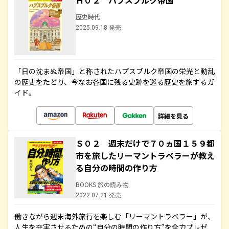
Ｈ０２ ハプスブルク帝国
歴史時代
2025.09.18 発売
「日の沈まぬ帝国」と称されたハプスブルク帝国の栄光と動乱
の歴史をたどり、今なお各国に残る史跡を巡る歴史を旅するガ
イド。
詳細を見る
Ｓ０２ 週末だけで７０ヵ国１５９都
市を旅したリーマントラベラーが教え
る自分の時間の作り方
BOOKS 旅の読み物
2022.07.21 発売
働きながら週末海外旅行を楽しむ「リーマントラベラー」が、
人生を充実させるための“自分の時間の作り方”を全力プレゼ