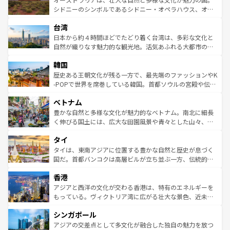
しみながら、その多様性と豊かな歴史を感じることができ
おすすめ。エメラルドグリーンに輝く海をはじめ、豊かな
シドニーのシンボルであるシドニー・オペラハウス、オー
るだろう。車でのロードトリップや列車の旅も、アメリカ
文化や歴史が息づいている。「アロハスピリット」と呼ば
ストラリア東海岸北部に広がる大サンゴ礁地帯グレートバ
ならではの贅沢な旅のスタイルだ。 なお、新着のアメリカ
台湾
れるおもてなしの心で訪れる人々を迎えてくれるハワイの
リアリーフや大陸中央部にそびえるウルル（エアーズロッ
情報は
コンテンツ一覧
を参照してほしい。
人々、おいしいローカルフードやハワイアンミュージッ
ク）、タスマニアの美しい原生林やケアンズの熱帯雨林な
日本から約４時間ほどでたどり着く台湾は、多彩な文化と
ク、伝統的なフラダンスなど、すべてがハワイの魅力を彩
ど、見どころがたくさん。また、カフェやワイン、オージ
自然が織りなす魅力的な観光地。活気あふれる大都市の台
っている。訪れるたびに新しい発見と感動が待っているハ
ービーフなどの食文化も豊かで、美味しいものであふれて
北やノスタルジックな町並みが人気な九份（ジォウフェ
ワイを、存分に味わってほしい。 なお、新着のハワイ情報
韓国
いる。アクティビティも充実しており、サーフィンやダイ
ン）、静ひつな山岳地帯である台湾東部など、都市の喧騒
は
コンテンツ一覧
を参照してほしい。
ビング、ハイキングなど、アウトドア好きにはたまらな
と山間の静けさが共存しており、訪れる人に新しい発見と
歴史ある王朝文化が残る一方で、最先端のファッションやK
い。オーストラリアの多彩な魅力を存分に味わいつくそ
驚きをもたらしてくれる。また、奥深い台湾の食文化も魅
-POPで世界を席巻している韓国。首都ソウルの宮殿や伝統
う。 なお、新着のオーストラリア情報は
コンテンツ一覧
を
力で、夜市などの屋台グルメから高級料理、ヘルシーで美
家屋が並ぶエリアでは韓国の歴史と文化に浸ることがで
参照してほしい。
ベトナム
容にもいいと評判のスイーツなど、バラエティ豊かな料理
き、地方に足を延ばせば四季折々の自然美を楽しむことが
が味わえる。 なお、新着の台湾情報は
コンテンツ一覧
を参
できる。そして、キムチや焼肉、絶品のストリートフード
豊かな自然と多様な文化が魅力的なベトナム。南北に細長
照してほしい。
まで、さまざまな韓国料理が待っている。夜には、韓国な
く伸びる国土には、広大な田園風景や青々とした山々、世
らではのナイトライフも堪能できる。あたたかいホスピタ
界遺産に登録された壮大な自然景観が点在し、都市部では
タイ
リティに包まれながら、韓国の多彩な魅力を心ゆくまで味
急速な発展と共に伝統が息づく。ハノイの古い町並みやホ
わってみてほしい。 なお、新着の韓国情報は
コンテンツ一
ーチミン市のフランス統治時代の建物も、独特の雰囲気を
タイは、東南アジアに位置する豊かな自然と歴史が息づく
覧
を参照してほしい。
醸し出している。また、バラエティの豊かさとおいしさで
国だ。首都バンコクは高層ビルが立ち並ぶ一方、伝統的な
世界中の食通を魅了してやまないベトナム料理も魅力のひ
寺院や市場がいたるところに点在し、古きよき文化と現代
香港
とつ。フォーやバインミー、ベトナムコーヒーなどは、ぜ
の活気が交差している。北部ではチェンマイなどの山岳地
ひ現地で味わいたい。どの地域を訪れてもあたたかい人々
帯で自然と触れ合い、南部ではプーケットやクラビの美し
アジアと西洋の文化が交わる香港は、特有のエネルギーを
が旅行者を迎えてくれるので、きっと忘れられない旅にな
いビーチでリゾート気分を楽しむことができる。タイ料理
もっている。ヴィクトリア湾に広がる壮大な景色、近未来
るはずだ。 なお、新着のベトナム情報は
コンテンツ一覧
を
は世界的に有名で、屋台から高級レストランまで味覚を刺
的なアートスポット、そして歴史と現代が融合した町並
参照してほしい。
シンガポール
激する。気候は一年中温暖で、どの季節にも異なる楽しみ
み、どこを訪れても感動するはず。観光スポットが密集し
が待っている。親しみやすいタイの人々、仏教を中心とし
ており、効率よく見どころを回れるのも魅力。息をのむよ
アジアの交差点として多文化が融合した独自の魅力を放つ