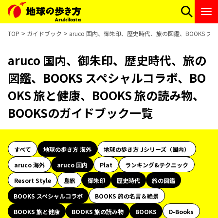
TOP
ガイドブック
aruco 国内、御朱印、歴史時代、旅の図鑑、BOOKS ス
aruco 国内、御朱印、歴史時代、旅の
図鑑、BOOKS スペシャルコラボ、BO
OKS 旅と健康、BOOKS 旅の読み物、
BOOKSのガイドブック一覧
すべて
地球の歩き方 海外
地球の歩き方 Jシリーズ（国内）
aruco 海外
aruco 国内
Plat
ランキング&テクニック
Resort Style
島旅
御朱印
歴史時代
旅の図鑑
BOOKS スペシャルコラボ
BOOKS 旅の名言＆絶景
BOOKS 旅と健康
BOOKS 旅の読み物
BOOKS
D-Books