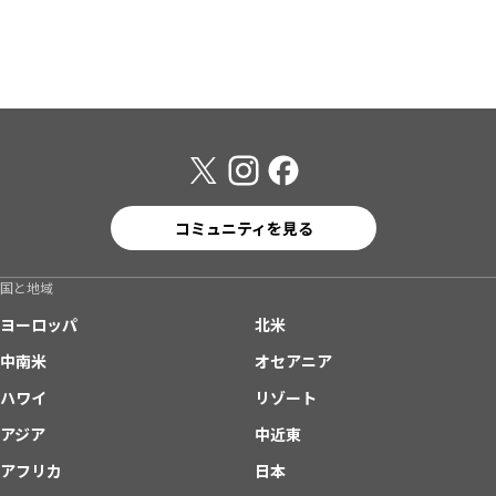
コミュニティを見る
国と地域
ヨーロッパ
北米
中南米
オセアニア
ハワイ
リゾート
アジア
中近東
アフリカ
日本