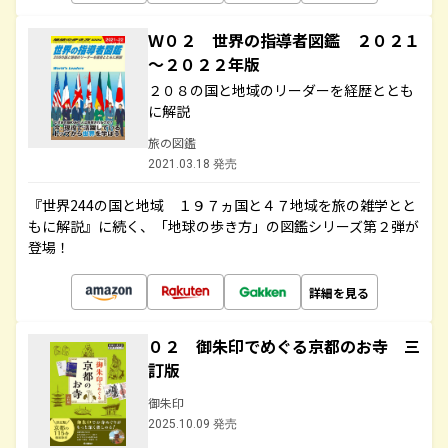
Ｗ０２ 世界の指導者図鑑 ２０２１
～２０２２年版
２０８の国と地域のリーダーを経歴ととも
に解説
旅の図鑑
2021.03.18 発売
『世界244の国と地域 １９７ヵ国と４７地域を旅の雑学とと
もに解説』に続く、「地球の歩き方」の図鑑シリーズ第２弾が
登場！
詳細を見る
０２ 御朱印でめぐる京都のお寺 三
訂版
御朱印
2025.10.09 発売