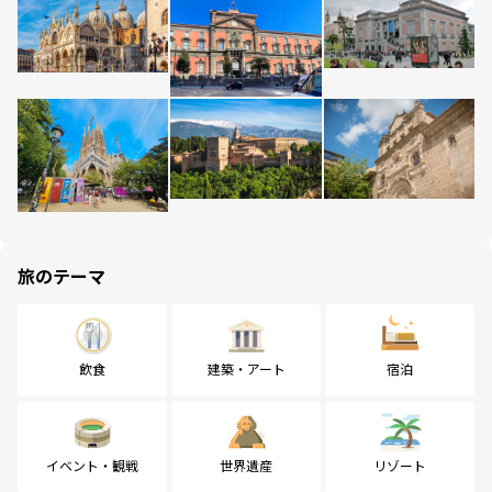
旅のテーマ
飲食
建築・アート
宿泊
イベント・観戦
世界遺産
リゾート