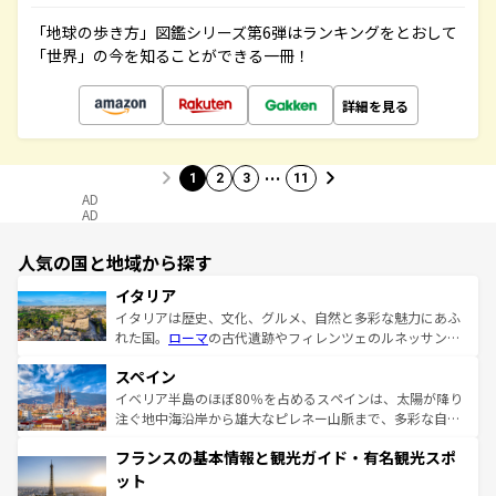
「地球の歩き方」図鑑シリーズ第6弾はランキングをとおして
「世界」の今を知ることができる一冊！
詳細を見る
…
1
2
3
11
AD
AD
人気の国と地域から探す
イタリア
イタリアは歴史、文化、グルメ、自然と多彩な魅力にあふ
れた国。
ローマ
の古代遺跡やフィレンツェのルネッサンス
美術、ヴェネツィアの運河など、歴史あるスポットはもち
スペイン
ろん、トスカーナの美しい田園風景やアマルフィ海岸の絶
景など、自然景観も見逃せない。観光の合間には、本場の
イベリア半島のほぼ80％を占めるスペインは、太陽が降り
ピザやパスタなど、絶品のイタリア料理を堪能することも
注ぐ地中海沿岸から雄大なピレネー山脈まで、多彩な自然
できる。朝目覚めてから夜眠るまで、すべての瞬間を楽し
と文化が詰まったヨーロッパ屈指の旅行先だ。多様な地域
フランスの基本情報と観光ガイド・有名観光スポ
ませてくれるイタリアで、忘れられない旅をしてみよう！
文化が根付くこの国では、情熱的なフラメンコ、熱気あふ
なお、新着のイタリア情報は
コンテンツ一覧
を参照してほ
れる闘牛、そして美味しいタパスが生活の一部となってい
ット