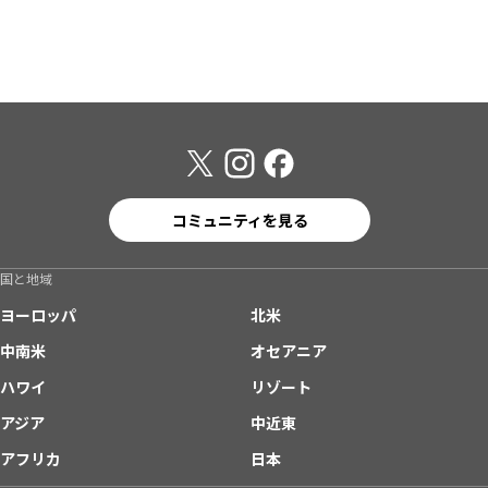
コミュニティを見る
国と地域
ヨーロッパ
北米
中南米
オセアニア
ハワイ
リゾート
アジア
中近東
アフリカ
日本