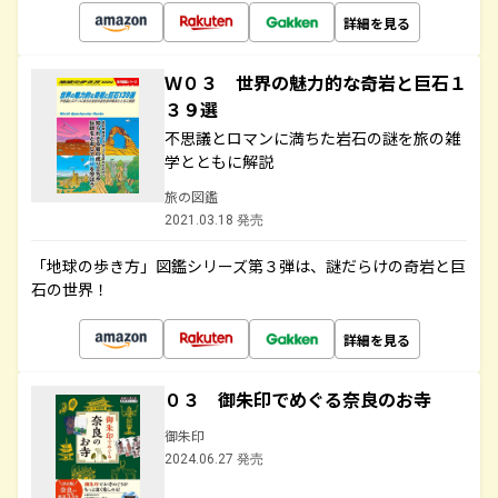
詳細を見る
Ｗ０３ 世界の魅力的な奇岩と巨石１
３９選
不思議とロマンに満ちた岩石の謎を旅の雑
学とともに解説
旅の図鑑
2021.03.18 発売
「地球の歩き方」図鑑シリーズ第３弾は、謎だらけの奇岩と巨
石の世界！
詳細を見る
０３ 御朱印でめぐる奈良のお寺
御朱印
2024.06.27 発売