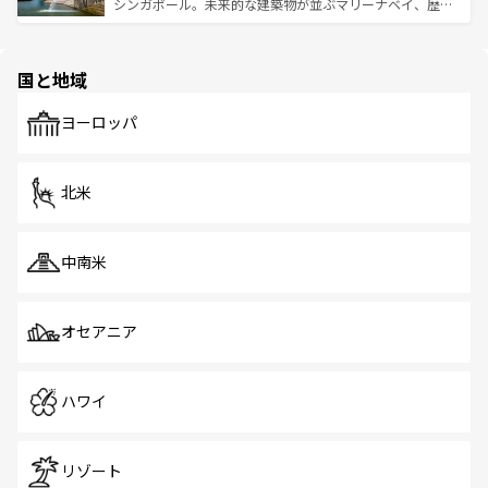
た文化、そして多様な観光資源が、訪れる旅人を魅了し続
うな絶景から文化的な体験まで、香港を存分に楽しみ尽く
シンガポール。未来的な建築物が並ぶマリーナベイ、歴史
ける。 なお、新着のタイ情報は
コンテンツ一覧
を参照して
そう。 なお、新着の香港情報は
コンテンツ一覧
を参照して
と伝統を感じられるエスニックタウン、多数の緑豊かな公
ほしい。
ほしい。
園や自然保護区など、自然が調和した近代的な景観と文化
の多様性あふれるカラフルな町は、どこを歩いても新しい
国と地域
発見がある。さらに、治安のよさや充実した公共交通機関
も、旅行者にとっては魅力的なポイント。グルメも豊富
で、ホーカーズは地元の風情を楽しめる外せないスポット
ヨーロッパ
だ。訪れる人を飽きさせないシンガポールで、多様な魅力
を体感しよう。 なお、新着のシンガポール情報は
コンテン
ツ一覧
を参照してほしい。
北米
中南米
オセアニア
ハワイ
リゾート