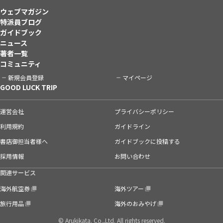
ウェブマガジン
特派員ブログ
ガイドブック
ニュース
著者一覧
コミュニティ
新規会員登録
マイページ
GOOD LUCK TRIP
運営会社
プライバシーポリシー
利用規約
ガイドライン
書店御担当者様へ
ガイドブックに投稿する
採用情報
お問い合わせ
関連サービス
海外航空券
海外ツアー
旅行用品
海外のおみやげ
© Arukikata. Co.,Ltd. All rights reserved.