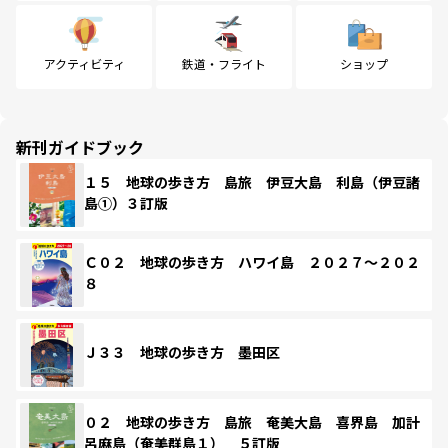
アクティビティ
鉄道・フライト
ショップ
新刊ガイドブック
１５ 地球の歩き方 島旅 伊豆大島 利島（伊豆諸
島①）３訂版
Ｃ０２ 地球の歩き方 ハワイ島 ２０２７～２０２
８
Ｊ３３ 地球の歩き方 墨田区
０２ 地球の歩き方 島旅 奄美大島 喜界島 加計
呂麻島（奄美群島１） ５訂版