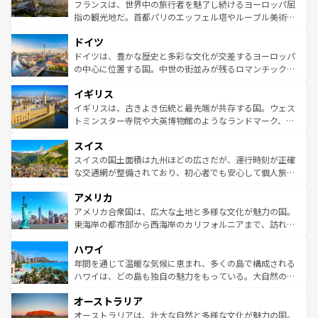
しい。
る。首都マドリードの洗練された雰囲気や、バルセロナの
フランスは、世界中の旅行者を魅了し続けるヨーロッパ屈
アートに溢れた街角から、地方では古代ローマ遺跡や中世
指の観光地だ。首都パリのエッフェル塔やルーブル美術館
の城塞都市、穏やかなビーチリゾートまで多彩な表情を見
といった象徴的なスポットから、田舎町の古風な美しさま
せる。地方によって風土や気候が異なるスペインはその個
ドイツ
で、幅広い魅力が詰まっている。華麗な宮殿、歴史的な大
性で訪れる人を魅了する。 なお、新着のスペイン情報は
コ
聖堂、美しいビーチ、そして豊かな自然が、訪れる者を心
ドイツは、豊かな歴史と多彩な文化が交差するヨーロッパ
ンテンツ一覧
を参照してほしい。
から魅了する。また、フランスは美食の国としても知ら
の中心に位置する国。中世の街並みが残るロマンチック街
れ、フランス料理はユネスコ無形文化遺産にも登録されて
道から、未来を先取りするようなモダンな都市まで多様な
イギリス
いる。シャンパンの発祥地であるランス、プロヴァンスの
顔を持つこの国は、どこを歩いても飽きることがない。ベ
香り高いラベンダー畑など、多彩な楽しみ方が可能だ。さ
ルリンの文化的活気、バイエルン州のアルプスの絶景、そ
イギリスは、古きよき伝統と最先端が共存する国。ウェス
らに、パリ以外の地域にも魅力が溢れており、どの街角に
してライン川沿いのワイン畑といった風景は必見。ビール
トミンスター寺院や大英博物館のようなランドマーク、歴
も豊かな歴史と文化が息づいている。パリ以外の個性あふ
とソーセージを味わいながら地元の人と過ごす楽しい時間
史ある大学都市、美しい丘陵地帯や牧歌的な風景など、エ
れる地方に足を運ぶとそれぞれで全く異なる文化を体験で
スイス
は、お酒好きな人にはぜひ体験してほしい。 なお、新着の
リアごとに異なる魅力がある。また、優雅なアフタヌーン
きるだろう。 なお、新着のフランス情報は
コンテンツ一覧
ドイツ情報は
コンテンツ一覧
を参照してほしい。
ティー、ビール好きにはたまらない英国パブ、サッカー観
スイスの国土面積は九州ほどの広さだが、運行時刻が正確
を参照してほしい。
戦など、本場だからこそできる体験も豊富。イギリスを旅
な交通網が整備されており、初心者でも安心して個人旅行
して楽しみつくそう。 なお、新着のイギリス情報は
コンテ
を楽しめる。日本同様に時刻表どおりの旅が可能だ。中世
アメリカ
ンツ一覧
を参照してほしい。
の建物がそのまま残る町や、スイスならではのユニークな
博物館もあり、アルプス観光だけでなく町歩きも満喫する
アメリカ合衆国は、広大な土地と多様な文化が魅力の国。
ことができる。国民の所得が高いため物価も高いが、旅行
東海岸の都市部から西海岸のカリフォルニアまで、訪れる
者向けの交通パス提供のサービスもあり、うまく活用すれ
場所ごとに異なる風景と体験が待っている。ニューヨーク
ハワイ
ば市内交通費無料で観光を楽しむこともできる。 なお、新
のような巨大都市は、観光、ショッピング、エンターテイ
着のスイス情報は
コンテンツ一覧
を参照してほしい。
ンメントが詰まった刺激的なスポットだ。一方、アメリカ
年間を通じて温暖な気候に恵まれ、多くの島で構成される
西部には大自然が広がり、グランドキャニオンやイエロー
ハワイは、どの島も独自の魅力をもっている。大自然の神
ストーン国立公園といった絶景が堪能できる。さらに、南
秘を感じたいなら、火山が生み出した壮大な景観を誇るハ
オーストラリア
部のニューオーリンズでは、音楽と美食が融合した独特の
ワイ島は見逃せない。また、定番の観光地といえばオアフ
文化が魅力。旅行者はアメリカの各地域で異なる魅力を楽
島だが、静かな自然を求めるならマウイ島やカウアイ島が
オーストラリアは、壮大な自然と多様な文化が魅力の国。