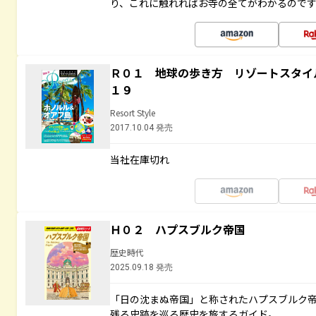
り、これに触れればお寺の全てがわかるので
Ｒ０１ 地球の歩き方 リゾートスタイ
１９
Resort Style
2017.10.04 発売
当社在庫切れ
Ｈ０２ ハプスブルク帝国
歴史時代
2025.09.18 発売
「日の沈まぬ帝国」と称されたハプスブルク
残る史跡を巡る歴史を旅するガイド。