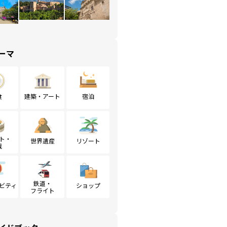
ーマ
食
建築・アート
宿泊
ト・
世界遺産
リゾート
戦
鉄道・
ビティ
ショップ
フライト