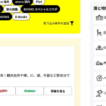
co 海外
aruco 国内
Plat
国と地
代
旅の図鑑
BOOKS スペシャルコラボ
BOOKS
D-Books
絞り込み条件を追加
図本！観光名所や橋、川、湖、半島など旅気分で
詳細を見る