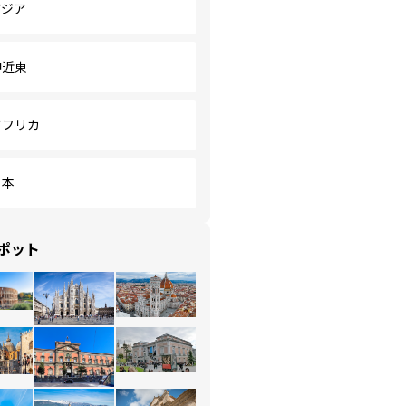
アジア
中近東
アフリカ
日本
ポット