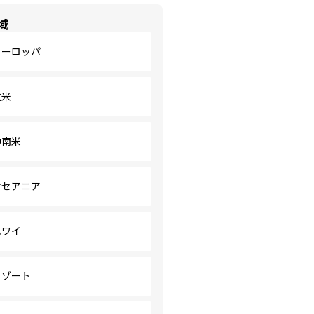
域
ヨーロッパ
北米
中南米
オセアニア
ハワイ
リゾート