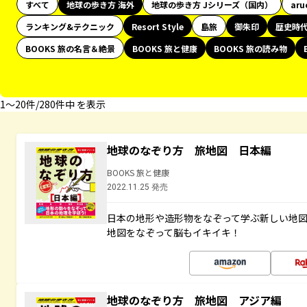
すべて
地球の歩き方 海外
地球の歩き方 Jシリーズ（国内）
aru
ランキング&テクニック
Resort Style
島旅
御朱印
歴史時
BOOKS 旅の名言＆絶景
BOOKS 旅と健康
BOOKS 旅の読み物
1〜20件/280件中 を表示
地球のなぞり方 旅地図 日本編
BOOKS 旅と健康
2022.11.25 発売
日本の地形や造形物をなぞって学ぶ新しい地
地図をなぞって脳もイキイキ！
地球のなぞり方 旅地図 アジア編