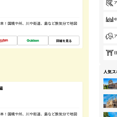
図本！国境や州、川や街道、島など旅気分で地図
詳細を見る
人気ス
編
図本！国境や州、川や街道、島など旅気分で地図