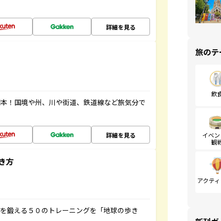
詳細を見る
旅のテ
飲
図本！国境や州、川や街道、鉄道線など旅気分で
詳細を見る
イベン
観
き方
アクティ
脳を鍛える５０のトレーニングを「地球の歩き