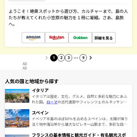
ようこそ！絶景スポットから遊び方、カルチャーまで、島の人
たちが教えてくれた小笠原の魅力を１冊に凝縮。さあ、島旅
へ。
詳細を見る
…
1
2
3
9
AD
AD
人気の国と地域から探す
イタリア
イタリアは歴史、文化、グルメ、自然と多彩な魅力にあふ
れた国。
ローマ
の古代遺跡やフィレンツェのルネッサンス
美術、ヴェネツィアの運河など、歴史あるスポットはもち
スペイン
ろん、トスカーナの美しい田園風景やアマルフィ海岸の絶
景など、自然景観も見逃せない。観光の合間には、本場の
イベリア半島のほぼ80％を占めるスペインは、太陽が降り
ピザやパスタなど、絶品のイタリア料理を堪能することも
注ぐ地中海沿岸から雄大なピレネー山脈まで、多彩な自然
できる。朝目覚めてから夜眠るまで、すべての瞬間を楽し
と文化が詰まったヨーロッパ屈指の旅行先だ。多様な地域
フランスの基本情報と観光ガイド・有名観光スポ
ませてくれるイタリアで、忘れられない旅をしてみよう！
文化が根付くこの国では、情熱的なフラメンコ、熱気あふ