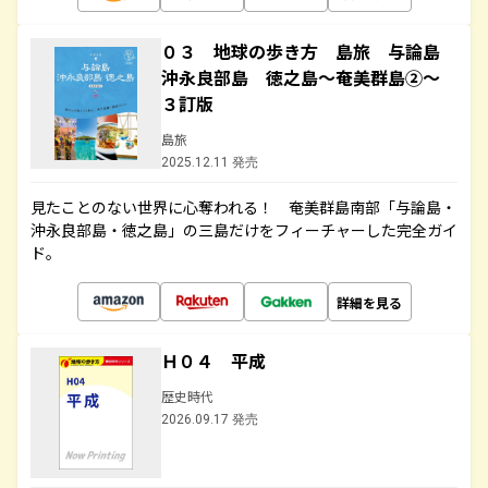
０３ 地球の歩き方 島旅 与論島
沖永良部島 徳之島～奄美群島②～
３訂版
島旅
2025.12.11 発売
見たことのない世界に心奪われる！ 奄美群島南部「与論島・
沖永良部島・徳之島」の三島だけをフィーチャーした完全ガイ
ド。
詳細を見る
Ｈ０４ 平成
歴史時代
2026.09.17 発売