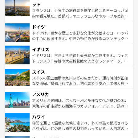
なお、新着のイタリア情報は
コンテンツ一覧
を参照してほ
れる闘牛、そして美味しいタパスが生活の一部となってい
ット
しい。
る。首都マドリードの洗練された雰囲気や、バルセロナの
フランスは、世界中の旅行者を魅了し続けるヨーロッパ屈
アートに溢れた街角から、地方では古代ローマ遺跡や中世
指の観光地だ。首都パリのエッフェル塔やルーブル美術館
の城塞都市、穏やかなビーチリゾートまで多彩な表情を見
といった象徴的なスポットから、田舎町の古風な美しさま
せる。地方によって風土や気候が異なるスペインはその個
ドイツ
で、幅広い魅力が詰まっている。華麗な宮殿、歴史的な大
性で訪れる人を魅了する。 なお、新着のスペイン情報は
コ
聖堂、美しいビーチ、そして豊かな自然が、訪れる者を心
ドイツは、豊かな歴史と多彩な文化が交差するヨーロッパ
ンテンツ一覧
を参照してほしい。
から魅了する。また、フランスは美食の国としても知ら
の中心に位置する国。中世の街並みが残るロマンチック街
れ、フランス料理はユネスコ無形文化遺産にも登録されて
道から、未来を先取りするようなモダンな都市まで多様な
イギリス
いる。シャンパンの発祥地であるランス、プロヴァンスの
顔を持つこの国は、どこを歩いても飽きることがない。ベ
香り高いラベンダー畑など、多彩な楽しみ方が可能だ。さ
ルリンの文化的活気、バイエルン州のアルプスの絶景、そ
イギリスは、古きよき伝統と最先端が共存する国。ウェス
らに、パリ以外の地域にも魅力が溢れており、どの街角に
してライン川沿いのワイン畑といった風景は必見。ビール
トミンスター寺院や大英博物館のようなランドマーク、歴
も豊かな歴史と文化が息づいている。パリ以外の個性あふ
とソーセージを味わいながら地元の人と過ごす楽しい時間
史ある大学都市、美しい丘陵地帯や牧歌的な風景など、エ
れる地方に足を運ぶとそれぞれで全く異なる文化を体験で
スイス
は、お酒好きな人にはぜひ体験してほしい。 なお、新着の
リアごとに異なる魅力がある。また、優雅なアフタヌーン
きるだろう。 なお、新着のフランス情報は
コンテンツ一覧
ドイツ情報は
コンテンツ一覧
を参照してほしい。
ティー、ビール好きにはたまらない英国パブ、サッカー観
スイスの国土面積は九州ほどの広さだが、運行時刻が正確
を参照してほしい。
戦など、本場だからこそできる体験も豊富。イギリスを旅
な交通網が整備されており、初心者でも安心して個人旅行
して楽しみつくそう。 なお、新着のイギリス情報は
コンテ
を楽しめる。日本同様に時刻表どおりの旅が可能だ。中世
アメリカ
ンツ一覧
を参照してほしい。
の建物がそのまま残る町や、スイスならではのユニークな
博物館もあり、アルプス観光だけでなく町歩きも満喫する
アメリカ合衆国は、広大な土地と多様な文化が魅力の国。
ことができる。国民の所得が高いため物価も高いが、旅行
東海岸の都市部から西海岸のカリフォルニアまで、訪れる
者向けの交通パス提供のサービスもあり、うまく活用すれ
場所ごとに異なる風景と体験が待っている。ニューヨーク
ハワイ
ば市内交通費無料で観光を楽しむこともできる。 なお、新
のような巨大都市は、観光、ショッピング、エンターテイ
着のスイス情報は
コンテンツ一覧
を参照してほしい。
ンメントが詰まった刺激的なスポットだ。一方、アメリカ
年間を通じて温暖な気候に恵まれ、多くの島で構成される
西部には大自然が広がり、グランドキャニオンやイエロー
ハワイは、どの島も独自の魅力をもっている。大自然の神
ストーン国立公園といった絶景が堪能できる。さらに、南
秘を感じたいなら、火山が生み出した壮大な景観を誇るハ