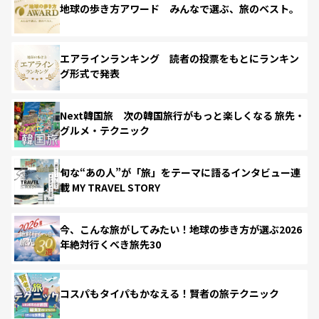
地球の歩き方アワード みんなで選ぶ、旅のベスト。
エアラインランキング 読者の投票をもとにランキン
グ形式で発表
Next韓国旅 次の韓国旅行がもっと楽しくなる 旅先・
グルメ・テクニック
旬な“あの人”が「旅」をテーマに語るインタビュー連
載 MY TRAVEL STORY
今、こんな旅がしてみたい！地球の歩き方が選ぶ2026
年絶対行くべき旅先30
コスパもタイパもかなえる！賢者の旅テクニック