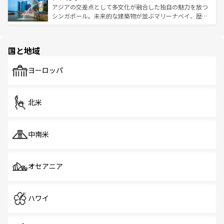
が待っている。親しみやすいタイの人々、仏教を中心とし
ており、効率よく見どころを回れるのも魅力。息をのむよ
アジアの交差点として多文化が融合した独自の魅力を放つ
た文化、そして多様な観光資源が、訪れる旅人を魅了し続
うな絶景から文化的な体験まで、香港を存分に楽しみ尽く
シンガポール。未来的な建築物が並ぶマリーナベイ、歴史
ける。 なお、新着のタイ情報は
コンテンツ一覧
を参照して
そう。 なお、新着の香港情報は
コンテンツ一覧
を参照して
と伝統を感じられるエスニックタウン、多数の緑豊かな公
ほしい。
ほしい。
園や自然保護区など、自然が調和した近代的な景観と文化
の多様性あふれるカラフルな町は、どこを歩いても新しい
国と地域
発見がある。さらに、治安のよさや充実した公共交通機関
も、旅行者にとっては魅力的なポイント。グルメも豊富
で、ホーカーズは地元の風情を楽しめる外せないスポット
ヨーロッパ
だ。訪れる人を飽きさせないシンガポールで、多様な魅力
を体感しよう。 なお、新着のシンガポール情報は
コンテン
ツ一覧
を参照してほしい。
北米
中南米
オセアニア
ハワイ