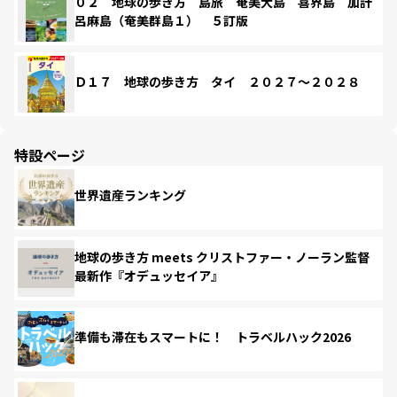
０２ 地球の歩き方 島旅 奄美大島 喜界島 加計
呂麻島（奄美群島１） ５訂版
Ｄ１７ 地球の歩き方 タイ ２０２７～２０２８
特設ページ
世界遺産ランキング
地球の歩き方 meets クリストファー・ノーラン監督
最新作『オデュッセイア』
準備も滞在もスマートに！ トラベルハック2026