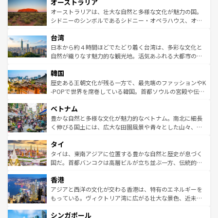
オーストラリア
部のニューオーリンズでは、音楽と美食が融合した独特の
ワイ島は見逃せない。また、定番の観光地といえばオアフ
文化が魅力。旅行者はアメリカの各地域で異なる魅力を楽
島だが、静かな自然を求めるならマウイ島やカウアイ島が
オーストラリアは、壮大な自然と多様な文化が魅力の国。
しみながら、その多様性と豊かな歴史を感じることができ
おすすめ。エメラルドグリーンに輝く海をはじめ、豊かな
シドニーのシンボルであるシドニー・オペラハウス、オー
るだろう。車でのロードトリップや列車の旅も、アメリカ
文化や歴史が息づいている。「アロハスピリット」と呼ば
ストラリア東海岸北部に広がる大サンゴ礁地帯グレートバ
ならではの贅沢な旅のスタイルだ。 なお、新着のアメリカ
台湾
れるおもてなしの心で訪れる人々を迎えてくれるハワイの
リアリーフや大陸中央部にそびえるウルル（エアーズロッ
情報は
コンテンツ一覧
を参照してほしい。
人々、おいしいローカルフードやハワイアンミュージッ
ク）、タスマニアの美しい原生林やケアンズの熱帯雨林な
日本から約４時間ほどでたどり着く台湾は、多彩な文化と
ク、伝統的なフラダンスなど、すべてがハワイの魅力を彩
ど、見どころがたくさん。また、カフェやワイン、オージ
自然が織りなす魅力的な観光地。活気あふれる大都市の台
っている。訪れるたびに新しい発見と感動が待っているハ
ービーフなどの食文化も豊かで、美味しいものであふれて
北やノスタルジックな町並みが人気な九份（ジォウフェ
ワイを、存分に味わってほしい。 なお、新着のハワイ情報
韓国
いる。アクティビティも充実しており、サーフィンやダイ
ン）、静ひつな山岳地帯である台湾東部など、都市の喧騒
は
コンテンツ一覧
を参照してほしい。
ビング、ハイキングなど、アウトドア好きにはたまらな
と山間の静けさが共存しており、訪れる人に新しい発見と
歴史ある王朝文化が残る一方で、最先端のファッションやK
い。オーストラリアの多彩な魅力を存分に味わいつくそ
驚きをもたらしてくれる。また、奥深い台湾の食文化も魅
-POPで世界を席巻している韓国。首都ソウルの宮殿や伝統
う。 なお、新着のオーストラリア情報は
コンテンツ一覧
を
力で、夜市などの屋台グルメから高級料理、ヘルシーで美
家屋が並ぶエリアでは韓国の歴史と文化に浸ることがで
参照してほしい。
ベトナム
容にもいいと評判のスイーツなど、バラエティ豊かな料理
き、地方に足を延ばせば四季折々の自然美を楽しむことが
が味わえる。 なお、新着の台湾情報は
コンテンツ一覧
を参
できる。そして、キムチや焼肉、絶品のストリートフード
豊かな自然と多様な文化が魅力的なベトナム。南北に細長
照してほしい。
まで、さまざまな韓国料理が待っている。夜には、韓国な
く伸びる国土には、広大な田園風景や青々とした山々、世
らではのナイトライフも堪能できる。あたたかいホスピタ
界遺産に登録された壮大な自然景観が点在し、都市部では
タイ
リティに包まれながら、韓国の多彩な魅力を心ゆくまで味
急速な発展と共に伝統が息づく。ハノイの古い町並みやホ
わってみてほしい。 なお、新着の韓国情報は
コンテンツ一
ーチミン市のフランス統治時代の建物も、独特の雰囲気を
タイは、東南アジアに位置する豊かな自然と歴史が息づく
覧
を参照してほしい。
醸し出している。また、バラエティの豊かさとおいしさで
国だ。首都バンコクは高層ビルが立ち並ぶ一方、伝統的な
世界中の食通を魅了してやまないベトナム料理も魅力のひ
寺院や市場がいたるところに点在し、古きよき文化と現代
香港
とつ。フォーやバインミー、ベトナムコーヒーなどは、ぜ
の活気が交差している。北部ではチェンマイなどの山岳地
ひ現地で味わいたい。どの地域を訪れてもあたたかい人々
帯で自然と触れ合い、南部ではプーケットやクラビの美し
アジアと西洋の文化が交わる香港は、特有のエネルギーを
が旅行者を迎えてくれるので、きっと忘れられない旅にな
いビーチでリゾート気分を楽しむことができる。タイ料理
もっている。ヴィクトリア湾に広がる壮大な景色、近未来
るはずだ。 なお、新着のベトナム情報は
コンテンツ一覧
を
は世界的に有名で、屋台から高級レストランまで味覚を刺
的なアートスポット、そして歴史と現代が融合した町並
参照してほしい。
シンガポール
激する。気候は一年中温暖で、どの季節にも異なる楽しみ
み、どこを訪れても感動するはず。観光スポットが密集し