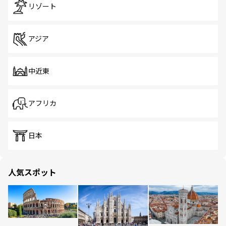
リゾート
アジア
中近東
アフリカ
日本
人気スポット