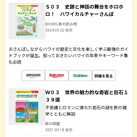
Ｓ０３ 史跡と神話の舞台をホロホ
ロ！ ハワイカルチャーさんぽ
BOOKS 旅の読み物
2024.03.22 発売
おさんぽしながらハワイの歴史と文化を楽しく学ぶ最強のガイ
ドブックが誕生。知っておきたいハワイの年表やキーワード集
も必読
詳細を見る
Ｗ０３ 世界の魅力的な奇岩と巨石１
３９選
不思議とロマンに満ちた岩石の謎を旅の雑
学とともに解説
旅の図鑑
2021.03.18 発売