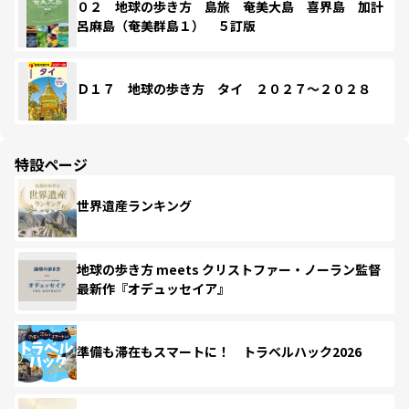
０２ 地球の歩き方 島旅 奄美大島 喜界島 加計
呂麻島（奄美群島１） ５訂版
Ｄ１７ 地球の歩き方 タイ ２０２７～２０２８
特設ページ
世界遺産ランキング
地球の歩き方 meets クリストファー・ノーラン監督
最新作『オデュッセイア』
準備も滞在もスマートに！ トラベルハック2026