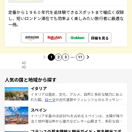
定番から１９６０年代を追体験できるスポットまで幅広く収録
し、短いロンドン滞在でも効率よく楽しみたい旅行者に最適な
一冊。
詳細を見る
…
1
2
3
11
AD
AD
人気の国と地域から探す
イタリア
イタリアは歴史、文化、グルメ、自然と多彩な魅力にあふ
れた国。
ローマ
の古代遺跡やフィレンツェのルネッサンス
美術、ヴェネツィアの運河など、歴史あるスポットはもち
スペイン
ろん、トスカーナの美しい田園風景やアマルフィ海岸の絶
景など、自然景観も見逃せない。観光の合間には、本場の
イベリア半島のほぼ80％を占めるスペインは、太陽が降り
ピザやパスタなど、絶品のイタリア料理を堪能することも
注ぐ地中海沿岸から雄大なピレネー山脈まで、多彩な自然
できる。朝目覚めてから夜眠るまで、すべての瞬間を楽し
と文化が詰まったヨーロッパ屈指の旅行先だ。多様な地域
フランスの基本情報と観光ガイド・有名観光スポ
ませてくれるイタリアで、忘れられない旅をしてみよう！
文化が根付くこの国では、情熱的なフラメンコ、熱気あふ