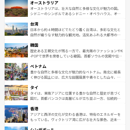
オーストラリア
部のニューオーリンズでは、音楽と美食が融合した独特の
ワイ島は見逃せない。また、定番の観光地といえばオアフ
文化が魅力。旅行者はアメリカの各地域で異なる魅力を楽
島だが、静かな自然を求めるならマウイ島やカウアイ島が
オーストラリアは、壮大な自然と多様な文化が魅力の国。
しみながら、その多様性と豊かな歴史を感じることができ
おすすめ。エメラルドグリーンに輝く海をはじめ、豊かな
シドニーのシンボルであるシドニー・オペラハウス、オー
るだろう。車でのロードトリップや列車の旅も、アメリカ
文化や歴史が息づいている。「アロハスピリット」と呼ば
ストラリア東海岸北部に広がる大サンゴ礁地帯グレートバ
ならではの贅沢な旅のスタイルだ。 なお、新着のアメリカ
台湾
れるおもてなしの心で訪れる人々を迎えてくれるハワイの
リアリーフや大陸中央部にそびえるウルル（エアーズロッ
情報は
コンテンツ一覧
を参照してほしい。
人々、おいしいローカルフードやハワイアンミュージッ
ク）、タスマニアの美しい原生林やケアンズの熱帯雨林な
日本から約４時間ほどでたどり着く台湾は、多彩な文化と
ク、伝統的なフラダンスなど、すべてがハワイの魅力を彩
ど、見どころがたくさん。また、カフェやワイン、オージ
自然が織りなす魅力的な観光地。活気あふれる大都市の台
っている。訪れるたびに新しい発見と感動が待っているハ
ービーフなどの食文化も豊かで、美味しいものであふれて
北やノスタルジックな町並みが人気な九份（ジォウフェ
ワイを、存分に味わってほしい。 なお、新着のハワイ情報
韓国
いる。アクティビティも充実しており、サーフィンやダイ
ン）、静ひつな山岳地帯である台湾東部など、都市の喧騒
は
コンテンツ一覧
を参照してほしい。
ビング、ハイキングなど、アウトドア好きにはたまらな
と山間の静けさが共存しており、訪れる人に新しい発見と
歴史ある王朝文化が残る一方で、最先端のファッションやK
い。オーストラリアの多彩な魅力を存分に味わいつくそ
驚きをもたらしてくれる。また、奥深い台湾の食文化も魅
-POPで世界を席巻している韓国。首都ソウルの宮殿や伝統
う。 なお、新着のオーストラリア情報は
コンテンツ一覧
を
力で、夜市などの屋台グルメから高級料理、ヘルシーで美
家屋が並ぶエリアでは韓国の歴史と文化に浸ることがで
参照してほしい。
ベトナム
容にもいいと評判のスイーツなど、バラエティ豊かな料理
き、地方に足を延ばせば四季折々の自然美を楽しむことが
が味わえる。 なお、新着の台湾情報は
コンテンツ一覧
を参
できる。そして、キムチや焼肉、絶品のストリートフード
豊かな自然と多様な文化が魅力的なベトナム。南北に細長
照してほしい。
まで、さまざまな韓国料理が待っている。夜には、韓国な
く伸びる国土には、広大な田園風景や青々とした山々、世
らではのナイトライフも堪能できる。あたたかいホスピタ
界遺産に登録された壮大な自然景観が点在し、都市部では
タイ
リティに包まれながら、韓国の多彩な魅力を心ゆくまで味
急速な発展と共に伝統が息づく。ハノイの古い町並みやホ
わってみてほしい。 なお、新着の韓国情報は
コンテンツ一
ーチミン市のフランス統治時代の建物も、独特の雰囲気を
タイは、東南アジアに位置する豊かな自然と歴史が息づく
覧
を参照してほしい。
醸し出している。また、バラエティの豊かさとおいしさで
国だ。首都バンコクは高層ビルが立ち並ぶ一方、伝統的な
世界中の食通を魅了してやまないベトナム料理も魅力のひ
寺院や市場がいたるところに点在し、古きよき文化と現代
香港
とつ。フォーやバインミー、ベトナムコーヒーなどは、ぜ
の活気が交差している。北部ではチェンマイなどの山岳地
ひ現地で味わいたい。どの地域を訪れてもあたたかい人々
帯で自然と触れ合い、南部ではプーケットやクラビの美し
アジアと西洋の文化が交わる香港は、特有のエネルギーを
が旅行者を迎えてくれるので、きっと忘れられない旅にな
いビーチでリゾート気分を楽しむことができる。タイ料理
もっている。ヴィクトリア湾に広がる壮大な景色、近未来
るはずだ。 なお、新着のベトナム情報は
コンテンツ一覧
を
は世界的に有名で、屋台から高級レストランまで味覚を刺
的なアートスポット、そして歴史と現代が融合した町並
参照してほしい。
シンガポール
激する。気候は一年中温暖で、どの季節にも異なる楽しみ
み、どこを訪れても感動するはず。観光スポットが密集し