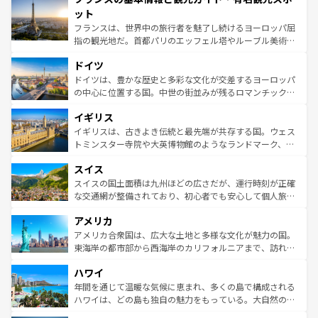
なお、新着のイタリア情報は
コンテンツ一覧
を参照してほ
れる闘牛、そして美味しいタパスが生活の一部となってい
ット
しい。
る。首都マドリードの洗練された雰囲気や、バルセロナの
フランスは、世界中の旅行者を魅了し続けるヨーロッパ屈
アートに溢れた街角から、地方では古代ローマ遺跡や中世
指の観光地だ。首都パリのエッフェル塔やルーブル美術館
の城塞都市、穏やかなビーチリゾートまで多彩な表情を見
といった象徴的なスポットから、田舎町の古風な美しさま
せる。地方によって風土や気候が異なるスペインはその個
ドイツ
で、幅広い魅力が詰まっている。華麗な宮殿、歴史的な大
性で訪れる人を魅了する。 なお、新着のスペイン情報は
コ
聖堂、美しいビーチ、そして豊かな自然が、訪れる者を心
ドイツは、豊かな歴史と多彩な文化が交差するヨーロッパ
ンテンツ一覧
を参照してほしい。
から魅了する。また、フランスは美食の国としても知ら
の中心に位置する国。中世の街並みが残るロマンチック街
れ、フランス料理はユネスコ無形文化遺産にも登録されて
道から、未来を先取りするようなモダンな都市まで多様な
イギリス
いる。シャンパンの発祥地であるランス、プロヴァンスの
顔を持つこの国は、どこを歩いても飽きることがない。ベ
香り高いラベンダー畑など、多彩な楽しみ方が可能だ。さ
ルリンの文化的活気、バイエルン州のアルプスの絶景、そ
イギリスは、古きよき伝統と最先端が共存する国。ウェス
らに、パリ以外の地域にも魅力が溢れており、どの街角に
してライン川沿いのワイン畑といった風景は必見。ビール
トミンスター寺院や大英博物館のようなランドマーク、歴
も豊かな歴史と文化が息づいている。パリ以外の個性あふ
とソーセージを味わいながら地元の人と過ごす楽しい時間
史ある大学都市、美しい丘陵地帯や牧歌的な風景など、エ
れる地方に足を運ぶとそれぞれで全く異なる文化を体験で
スイス
は、お酒好きな人にはぜひ体験してほしい。 なお、新着の
リアごとに異なる魅力がある。また、優雅なアフタヌーン
きるだろう。 なお、新着のフランス情報は
コンテンツ一覧
ドイツ情報は
コンテンツ一覧
を参照してほしい。
ティー、ビール好きにはたまらない英国パブ、サッカー観
スイスの国土面積は九州ほどの広さだが、運行時刻が正確
を参照してほしい。
戦など、本場だからこそできる体験も豊富。イギリスを旅
な交通網が整備されており、初心者でも安心して個人旅行
して楽しみつくそう。 なお、新着のイギリス情報は
コンテ
を楽しめる。日本同様に時刻表どおりの旅が可能だ。中世
アメリカ
ンツ一覧
を参照してほしい。
の建物がそのまま残る町や、スイスならではのユニークな
博物館もあり、アルプス観光だけでなく町歩きも満喫する
アメリカ合衆国は、広大な土地と多様な文化が魅力の国。
ことができる。国民の所得が高いため物価も高いが、旅行
東海岸の都市部から西海岸のカリフォルニアまで、訪れる
者向けの交通パス提供のサービスもあり、うまく活用すれ
場所ごとに異なる風景と体験が待っている。ニューヨーク
ハワイ
ば市内交通費無料で観光を楽しむこともできる。 なお、新
のような巨大都市は、観光、ショッピング、エンターテイ
着のスイス情報は
コンテンツ一覧
を参照してほしい。
ンメントが詰まった刺激的なスポットだ。一方、アメリカ
年間を通じて温暖な気候に恵まれ、多くの島で構成される
西部には大自然が広がり、グランドキャニオンやイエロー
ハワイは、どの島も独自の魅力をもっている。大自然の神
ストーン国立公園といった絶景が堪能できる。さらに、南
秘を感じたいなら、火山が生み出した壮大な景観を誇るハ