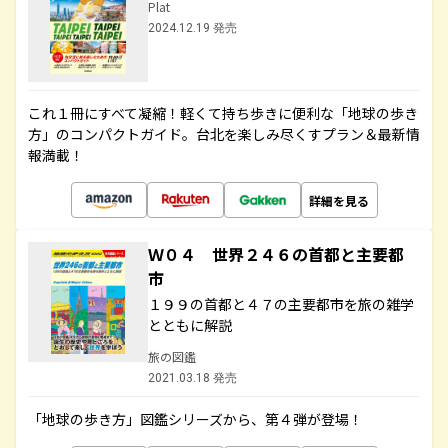
Plat
2024.12.19 発売
これ１冊にすべて凝縮！軽くて持ち歩きに便利な「地球の歩き
方」のコンパクトガイド。台北を楽しみ尽くすプラン＆最新情
報満載！
詳細を見る
Ｗ０４ 世界２４６の首都と主要都
市
１９９の首都と４７の主要都市を旅の雑学
とともに解説
旅の図鑑
2021.03.18 発売
「地球の歩き方」図鑑シリーズから、第４弾が登場！