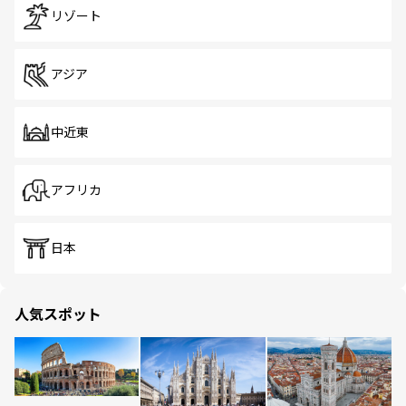
リゾート
アジア
中近東
アフリカ
日本
人気スポット