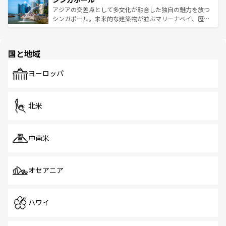
が待っている。親しみやすいタイの人々、仏教を中心とし
ており、効率よく見どころを回れるのも魅力。息をのむよ
アジアの交差点として多文化が融合した独自の魅力を放つ
た文化、そして多様な観光資源が、訪れる旅人を魅了し続
うな絶景から文化的な体験まで、香港を存分に楽しみ尽く
シンガポール。未来的な建築物が並ぶマリーナベイ、歴史
ける。 なお、新着のタイ情報は
コンテンツ一覧
を参照して
そう。 なお、新着の香港情報は
コンテンツ一覧
を参照して
と伝統を感じられるエスニックタウン、多数の緑豊かな公
ほしい。
ほしい。
園や自然保護区など、自然が調和した近代的な景観と文化
の多様性あふれるカラフルな町は、どこを歩いても新しい
国と地域
発見がある。さらに、治安のよさや充実した公共交通機関
も、旅行者にとっては魅力的なポイント。グルメも豊富
で、ホーカーズは地元の風情を楽しめる外せないスポット
ヨーロッパ
だ。訪れる人を飽きさせないシンガポールで、多様な魅力
を体感しよう。 なお、新着のシンガポール情報は
コンテン
ツ一覧
を参照してほしい。
北米
中南米
オセアニア
ハワイ