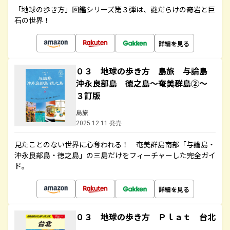
「地球の歩き方」図鑑シリーズ第３弾は、謎だらけの奇岩と巨
石の世界！
詳細を見る
０３ 地球の歩き方 島旅 与論島
沖永良部島 徳之島～奄美群島②～
３訂版
島旅
2025.12.11 発売
見たことのない世界に心奪われる！ 奄美群島南部「与論島・
沖永良部島・徳之島」の三島だけをフィーチャーした完全ガイ
ド。
詳細を見る
０３ 地球の歩き方 Ｐｌａｔ 台北