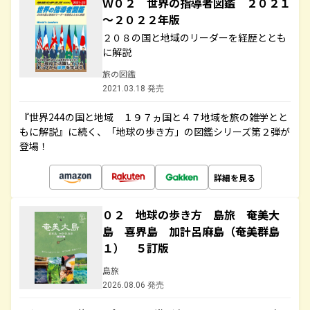
Ｗ０２ 世界の指導者図鑑 ２０２１
～２０２２年版
２０８の国と地域のリーダーを経歴ととも
に解説
旅の図鑑
2021.03.18 発売
『世界244の国と地域 １９７ヵ国と４７地域を旅の雑学とと
もに解説』に続く、「地球の歩き方」の図鑑シリーズ第２弾が
登場！
詳細を見る
０２ 地球の歩き方 島旅 奄美大
島 喜界島 加計呂麻島（奄美群島
１） ５訂版
島旅
2026.08.06 発売