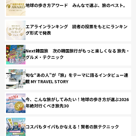
地球の歩き方アワード みんなで選ぶ、旅のベスト。
エアラインランキング 読者の投票をもとにランキン
グ形式で発表
Next韓国旅 次の韓国旅行がもっと楽しくなる 旅先・
グルメ・テクニック
旬な“あの人”が「旅」をテーマに語るインタビュー連
載 MY TRAVEL STORY
今、こんな旅がしてみたい！地球の歩き方が選ぶ2026
年絶対行くべき旅先30
コスパもタイパもかなえる！賢者の旅テクニック