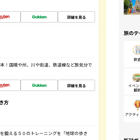
詳細を見る
旅のテ
飲
図本！国境や州、川や街道、鉄道線など旅気分で
詳細を見る
イベン
観
き方
アクティ
脳を鍛える５０のトレーニングを「地球の歩き