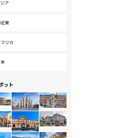
アジア
中近東
アフリカ
日本
ポット