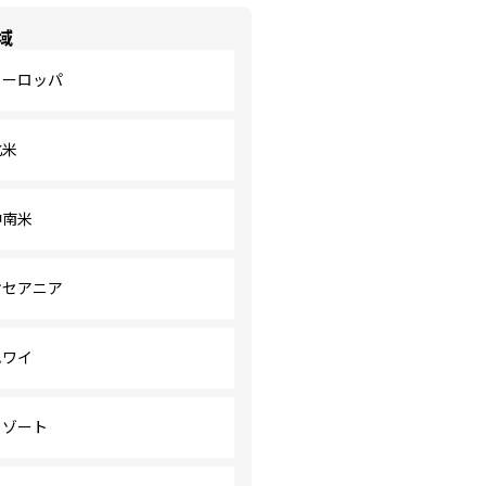
域
ヨーロッパ
北米
中南米
オセアニア
ハワイ
リゾート