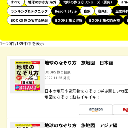
すべて
地球の歩き方 海外
地球の歩き方 Jシリーズ（国内）
aru
ランキング&テクニック
Resort Style
島旅
御朱印
歴史時
BOOKS 旅の名言＆絶景
BOOKS 旅と健康
BOOKS 旅の読み物
1〜20件/139件中 を表示
地球のなぞり方 旅地図 日本編
BOOKS 旅と健康
2022.11.25 発売
日本の地形や造形物をなぞって学ぶ新しい地
地図をなぞって脳もイキイキ！
地球のなぞり方 旅地図 アジア編