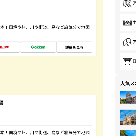
図本！国境や州、川や街道、島など旅気分で地図
詳細を見る
人気ス
編
図本！国境や州、川や街道、島など旅気分で地図