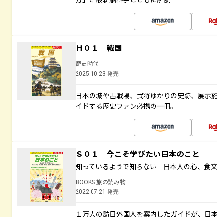
Ｈ０１ 戦国
歴史時代
2025.10.23 発売
日本の城や古戦場、武将ゆかりの史跡、展示
イドする歴史ファン必携の一冊。
Ｓ０１ 今こそ学びたい日本のこと
知っているようで知らない 日本人の心、食
BOOKS 旅の読み物
2022.07.21 発売
１万人の訪日外国人を案内したガイドが、日