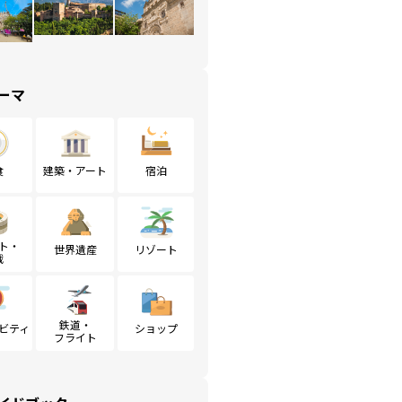
ーマ
食
建築・アート
宿泊
ト・
世界遺産
リゾート
戦
鉄道・
ビティ
ショップ
フライト