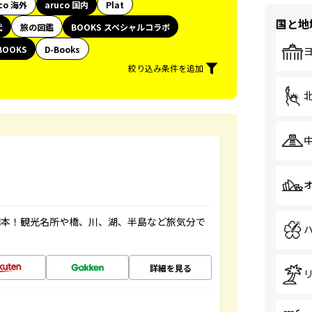
co 海外
aruco 国内
Plat
国と地
代
旅の図鑑
BOOKS スペシャルコラボ
BOOKS
D-Books
絞り込み条件を追加
図本！観光名所や橋、川、湖、半島など旅気分で
詳細を見る