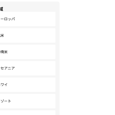
域
ヨーロッパ
北米
中南米
オセアニア
ハワイ
リゾート