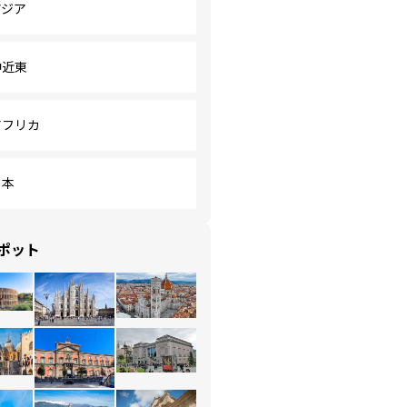
アジア
中近東
アフリカ
日本
ポット