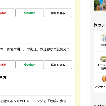
詳細を見る
旅のテ
飲
図本！国境や州、川や街道、鉄道線など旅気分で
詳細を見る
イベン
観
き方
アクティ
脳を鍛える５０のトレーニングを「地球の歩き