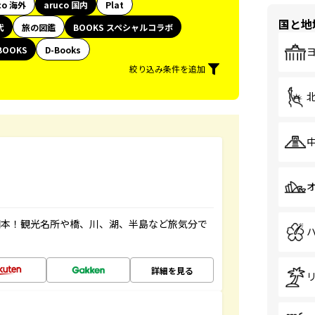
co 海外
aruco 国内
Plat
国と地
代
旅の図鑑
BOOKS スペシャルコラボ
BOOKS
D-Books
絞り込み条件を追加
図本！観光名所や橋、川、湖、半島など旅気分で
詳細を見る