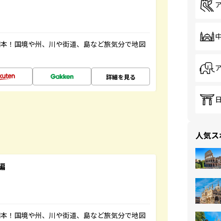
図本！国境や州、川や街道、島など旅気分で地図
詳細を見る
人気ス
編
図本！国境や州、川や街道、島など旅気分で地図