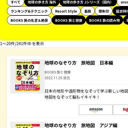
すべて
地球の歩き方 海外
地球の歩き方 Jシリーズ（国内）
aru
ランキング&テクニック
Resort Style
島旅
御朱印
歴史時
BOOKS 旅の名言＆絶景
BOOKS 旅と健康
BOOKS 旅の読み物
1〜20件/241件中 を表示
地球のなぞり方 旅地図 日本編
BOOKS 旅と健康
2022.11.25 発売
日本の地形や造形物をなぞって学ぶ新しい地
地図をなぞって脳もイキイキ！
地球のなぞり方 旅地図 アジア編