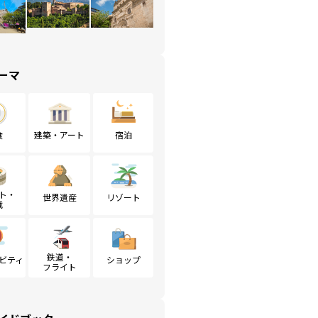
ーマ
食
建築・アート
宿泊
ト・
世界遺産
リゾート
戦
鉄道・
ビティ
ショップ
フライト