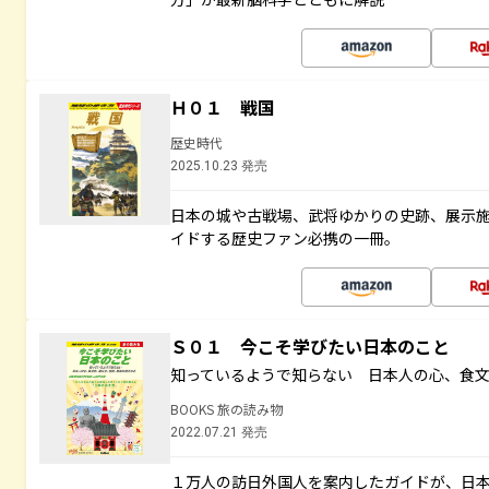
Ｈ０１ 戦国
歴史時代
2025.10.23 発売
日本の城や古戦場、武将ゆかりの史跡、展示
イドする歴史ファン必携の一冊。
Ｓ０１ 今こそ学びたい日本のこと
知っているようで知らない 日本人の心、食
BOOKS 旅の読み物
2022.07.21 発売
１万人の訪日外国人を案内したガイドが、日