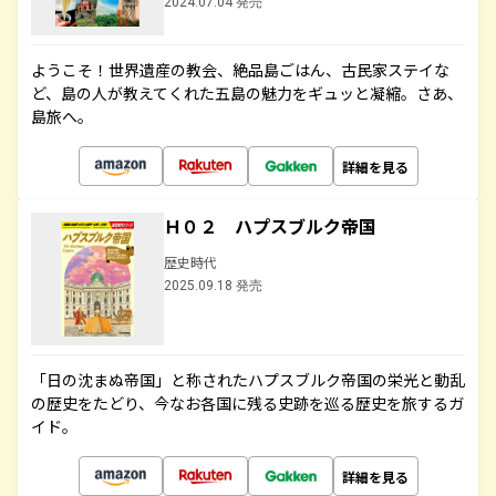
2024.07.04 発売
ようこそ！世界遺産の教会、絶品島ごはん、古民家ステイな
ど、島の人が教えてくれた五島の魅力をギュッと凝縮。さあ、
島旅へ。
詳細を見る
Ｈ０２ ハプスブルク帝国
歴史時代
2025.09.18 発売
「日の沈まぬ帝国」と称されたハプスブルク帝国の栄光と動乱
の歴史をたどり、今なお各国に残る史跡を巡る歴史を旅するガ
イド。
詳細を見る