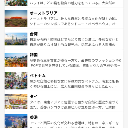
西部には大自然が広がり、グランドキャニオンやイエロー
ハワイは、どの島も独自の魅力をもっている。大自然の神
ストーン国立公園といった絶景が堪能できる。さらに、南
秘を感じたいなら、火山が生み出した壮大な景観を誇るハ
オーストラリア
部のニューオーリンズでは、音楽と美食が融合した独特の
ワイ島は見逃せない。また、定番の観光地といえばオアフ
文化が魅力。旅行者はアメリカの各地域で異なる魅力を楽
島だが、静かな自然を求めるならマウイ島やカウアイ島が
オーストラリアは、壮大な自然と多様な文化が魅力の国。
しみながら、その多様性と豊かな歴史を感じることができ
おすすめ。エメラルドグリーンに輝く海をはじめ、豊かな
シドニーのシンボルであるシドニー・オペラハウス、オー
るだろう。車でのロードトリップや列車の旅も、アメリカ
文化や歴史が息づいている。「アロハスピリット」と呼ば
ストラリア東海岸北部に広がる大サンゴ礁地帯グレートバ
ならではの贅沢な旅のスタイルだ。 なお、新着のアメリカ
台湾
れるおもてなしの心で訪れる人々を迎えてくれるハワイの
リアリーフや大陸中央部にそびえるウルル（エアーズロッ
情報は
コンテンツ一覧
を参照してほしい。
人々、おいしいローカルフードやハワイアンミュージッ
ク）、タスマニアの美しい原生林やケアンズの熱帯雨林な
日本から約４時間ほどでたどり着く台湾は、多彩な文化と
ク、伝統的なフラダンスなど、すべてがハワイの魅力を彩
ど、見どころがたくさん。また、カフェやワイン、オージ
自然が織りなす魅力的な観光地。活気あふれる大都市の台
っている。訪れるたびに新しい発見と感動が待っているハ
ービーフなどの食文化も豊かで、美味しいものであふれて
北やノスタルジックな町並みが人気な九份（ジォウフェ
ワイを、存分に味わってほしい。 なお、新着のハワイ情報
韓国
いる。アクティビティも充実しており、サーフィンやダイ
ン）、静ひつな山岳地帯である台湾東部など、都市の喧騒
は
コンテンツ一覧
を参照してほしい。
ビング、ハイキングなど、アウトドア好きにはたまらな
と山間の静けさが共存しており、訪れる人に新しい発見と
歴史ある王朝文化が残る一方で、最先端のファッションやK
い。オーストラリアの多彩な魅力を存分に味わいつくそ
驚きをもたらしてくれる。また、奥深い台湾の食文化も魅
-POPで世界を席巻している韓国。首都ソウルの宮殿や伝統
う。 なお、新着のオーストラリア情報は
コンテンツ一覧
を
力で、夜市などの屋台グルメから高級料理、ヘルシーで美
家屋が並ぶエリアでは韓国の歴史と文化に浸ることがで
参照してほしい。
ベトナム
容にもいいと評判のスイーツなど、バラエティ豊かな料理
き、地方に足を延ばせば四季折々の自然美を楽しむことが
が味わえる。 なお、新着の台湾情報は
コンテンツ一覧
を参
できる。そして、キムチや焼肉、絶品のストリートフード
豊かな自然と多様な文化が魅力的なベトナム。南北に細長
照してほしい。
まで、さまざまな韓国料理が待っている。夜には、韓国な
く伸びる国土には、広大な田園風景や青々とした山々、世
らではのナイトライフも堪能できる。あたたかいホスピタ
界遺産に登録された壮大な自然景観が点在し、都市部では
タイ
リティに包まれながら、韓国の多彩な魅力を心ゆくまで味
急速な発展と共に伝統が息づく。ハノイの古い町並みやホ
わってみてほしい。 なお、新着の韓国情報は
コンテンツ一
ーチミン市のフランス統治時代の建物も、独特の雰囲気を
タイは、東南アジアに位置する豊かな自然と歴史が息づく
覧
を参照してほしい。
醸し出している。また、バラエティの豊かさとおいしさで
国だ。首都バンコクは高層ビルが立ち並ぶ一方、伝統的な
世界中の食通を魅了してやまないベトナム料理も魅力のひ
寺院や市場がいたるところに点在し、古きよき文化と現代
香港
とつ。フォーやバインミー、ベトナムコーヒーなどは、ぜ
の活気が交差している。北部ではチェンマイなどの山岳地
ひ現地で味わいたい。どの地域を訪れてもあたたかい人々
帯で自然と触れ合い、南部ではプーケットやクラビの美し
アジアと西洋の文化が交わる香港は、特有のエネルギーを
が旅行者を迎えてくれるので、きっと忘れられない旅にな
いビーチでリゾート気分を楽しむことができる。タイ料理
もっている。ヴィクトリア湾に広がる壮大な景色、近未来