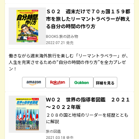
Ｓ０２ 週末だけで７０ヵ国１５９都
市を旅したリーマントラベラーが教え
る自分の時間の作り方
BOOKS 旅の読み物
2022.07.21 発売
働きながら週末海外旅行を楽しむ「リーマントラベラー」が、
人生を充実させるための“自分の時間の作り方”を全力プレゼ
ン！
詳細を見る
Ｗ０２ 世界の指導者図鑑 ２０２１
～２０２２年版
２０８の国と地域のリーダーを経歴ととも
に解説
旅の図鑑
2021.03.18 発売