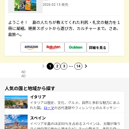
2026.02.13 発売
ようこそ！ 島の人たちが教えてくれた利尻・礼文の魅力を１
冊に凝縮。絶景スポットから遊び方、カルチャーまで。さあ、
島旅へ。
詳細を見る
…
1
2
3
14
AD
AD
人気の国と地域から探す
イタリア
イタリアは歴史、文化、グルメ、自然と多彩な魅力にあふ
れた国。
ローマ
の古代遺跡やフィレンツェのルネッサンス
美術、ヴェネツィアの運河など、歴史あるスポットはもち
スペイン
ろん、トスカーナの美しい田園風景やアマルフィ海岸の絶
景など、自然景観も見逃せない。観光の合間には、本場の
イベリア半島のほぼ80％を占めるスペインは、太陽が降り
ピザやパスタなど、絶品のイタリア料理を堪能することも
注ぐ地中海沿岸から雄大なピレネー山脈まで、多彩な自然