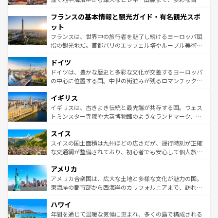
できる。朝目覚めてから夜眠るまで、すべての瞬間を楽し
と文化が詰まったヨーロッパ屈指の旅行先だ。多様な地域
フランスの基本情報と観光ガイド・有名観光スポ
ませてくれるイタリアで、忘れられない旅をしてみよう！
文化が根付くこの国では、情熱的なフラメンコ、熱気あふ
なお、新着のイタリア情報は
コンテンツ一覧
を参照してほ
れる闘牛、そして美味しいタパスが生活の一部となってい
ット
しい。
る。首都マドリードの洗練された雰囲気や、バルセロナの
フランスは、世界中の旅行者を魅了し続けるヨーロッパ屈
アートに溢れた街角から、地方では古代ローマ遺跡や中世
指の観光地だ。首都パリのエッフェル塔やルーブル美術館
の城塞都市、穏やかなビーチリゾートまで多彩な表情を見
といった象徴的なスポットから、田舎町の古風な美しさま
せる。地方によって風土や気候が異なるスペインはその個
ドイツ
で、幅広い魅力が詰まっている。華麗な宮殿、歴史的な大
性で訪れる人を魅了する。 なお、新着のスペイン情報は
コ
聖堂、美しいビーチ、そして豊かな自然が、訪れる者を心
ドイツは、豊かな歴史と多彩な文化が交差するヨーロッパ
ンテンツ一覧
を参照してほしい。
から魅了する。また、フランスは美食の国としても知ら
の中心に位置する国。中世の街並みが残るロマンチック街
れ、フランス料理はユネスコ無形文化遺産にも登録されて
道から、未来を先取りするようなモダンな都市まで多様な
イギリス
いる。シャンパンの発祥地であるランス、プロヴァンスの
顔を持つこの国は、どこを歩いても飽きることがない。ベ
香り高いラベンダー畑など、多彩な楽しみ方が可能だ。さ
ルリンの文化的活気、バイエルン州のアルプスの絶景、そ
イギリスは、古きよき伝統と最先端が共存する国。ウェス
らに、パリ以外の地域にも魅力が溢れており、どの街角に
してライン川沿いのワイン畑といった風景は必見。ビール
トミンスター寺院や大英博物館のようなランドマーク、歴
も豊かな歴史と文化が息づいている。パリ以外の個性あふ
とソーセージを味わいながら地元の人と過ごす楽しい時間
史ある大学都市、美しい丘陵地帯や牧歌的な風景など、エ
れる地方に足を運ぶとそれぞれで全く異なる文化を体験で
スイス
は、お酒好きな人にはぜひ体験してほしい。 なお、新着の
リアごとに異なる魅力がある。また、優雅なアフタヌーン
きるだろう。 なお、新着のフランス情報は
コンテンツ一覧
ドイツ情報は
コンテンツ一覧
を参照してほしい。
ティー、ビール好きにはたまらない英国パブ、サッカー観
スイスの国土面積は九州ほどの広さだが、運行時刻が正確
を参照してほしい。
戦など、本場だからこそできる体験も豊富。イギリスを旅
な交通網が整備されており、初心者でも安心して個人旅行
して楽しみつくそう。 なお、新着のイギリス情報は
コンテ
を楽しめる。日本同様に時刻表どおりの旅が可能だ。中世
アメリカ
ンツ一覧
を参照してほしい。
の建物がそのまま残る町や、スイスならではのユニークな
博物館もあり、アルプス観光だけでなく町歩きも満喫する
アメリカ合衆国は、広大な土地と多様な文化が魅力の国。
ことができる。国民の所得が高いため物価も高いが、旅行
東海岸の都市部から西海岸のカリフォルニアまで、訪れる
者向けの交通パス提供のサービスもあり、うまく活用すれ
場所ごとに異なる風景と体験が待っている。ニューヨーク
ハワイ
ば市内交通費無料で観光を楽しむこともできる。 なお、新
のような巨大都市は、観光、ショッピング、エンターテイ
着のスイス情報は
コンテンツ一覧
を参照してほしい。
ンメントが詰まった刺激的なスポットだ。一方、アメリカ
年間を通じて温暖な気候に恵まれ、多くの島で構成される