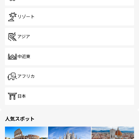
リゾート
アジア
中近東
アフリカ
日本
人気スポット