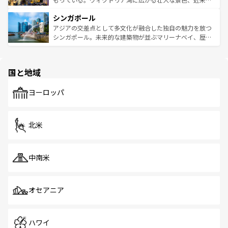
るはずだ。 なお、新着のベトナム情報は
コンテンツ一覧
を
は世界的に有名で、屋台から高級レストランまで味覚を刺
的なアートスポット、そして歴史と現代が融合した町並
参照してほしい。
シンガポール
激する。気候は一年中温暖で、どの季節にも異なる楽しみ
み、どこを訪れても感動するはず。観光スポットが密集し
が待っている。親しみやすいタイの人々、仏教を中心とし
ており、効率よく見どころを回れるのも魅力。息をのむよ
アジアの交差点として多文化が融合した独自の魅力を放つ
た文化、そして多様な観光資源が、訪れる旅人を魅了し続
うな絶景から文化的な体験まで、香港を存分に楽しみ尽く
シンガポール。未来的な建築物が並ぶマリーナベイ、歴史
ける。 なお、新着のタイ情報は
コンテンツ一覧
を参照して
そう。 なお、新着の香港情報は
コンテンツ一覧
を参照して
と伝統を感じられるエスニックタウン、多数の緑豊かな公
ほしい。
ほしい。
園や自然保護区など、自然が調和した近代的な景観と文化
の多様性あふれるカラフルな町は、どこを歩いても新しい
国と地域
発見がある。さらに、治安のよさや充実した公共交通機関
も、旅行者にとっては魅力的なポイント。グルメも豊富
で、ホーカーズは地元の風情を楽しめる外せないスポット
ヨーロッパ
だ。訪れる人を飽きさせないシンガポールで、多様な魅力
を体感しよう。 なお、新着のシンガポール情報は
コンテン
ツ一覧
を参照してほしい。
北米
中南米
オセアニア
ハワイ