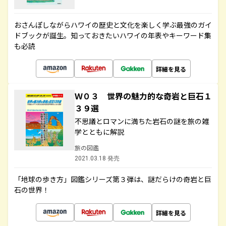
おさんぽしながらハワイの歴史と文化を楽しく学ぶ最強のガイ
ドブックが誕生。知っておきたいハワイの年表やキーワード集
も必読
詳細を見る
Ｗ０３ 世界の魅力的な奇岩と巨石１
３９選
不思議とロマンに満ちた岩石の謎を旅の雑
学とともに解説
旅の図鑑
2021.03.18 発売
「地球の歩き方」図鑑シリーズ第３弾は、謎だらけの奇岩と巨
石の世界！
詳細を見る