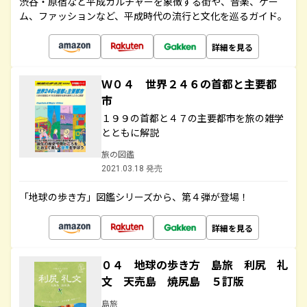
渋谷・原宿など平成カルチャーを象徴する街や、音楽、ゲー
ム、ファッションなど、平成時代の流行と文化を巡るガイド。
詳細を見る
Ｗ０４ 世界２４６の首都と主要都
市
１９９の首都と４７の主要都市を旅の雑学
とともに解説
旅の図鑑
2021.03.18 発売
「地球の歩き方」図鑑シリーズから、第４弾が登場！
詳細を見る
０４ 地球の歩き方 島旅 利尻 礼
文 天売島 焼尻島 ５訂版
島旅