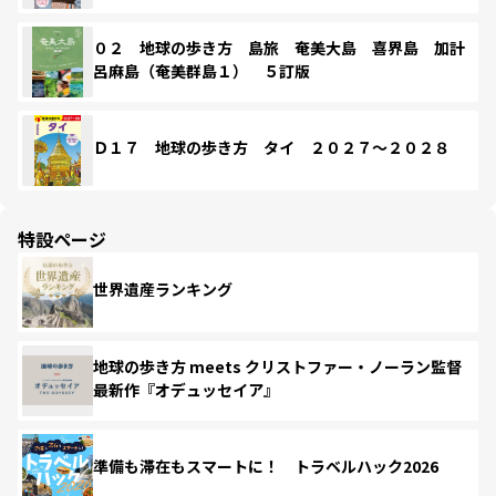
０２ 地球の歩き方 島旅 奄美大島 喜界島 加計
呂麻島（奄美群島１） ５訂版
Ｄ１７ 地球の歩き方 タイ ２０２７～２０２８
特設ページ
世界遺産ランキング
地球の歩き方 meets クリストファー・ノーラン監督
最新作『オデュッセイア』
準備も滞在もスマートに！ トラベルハック2026