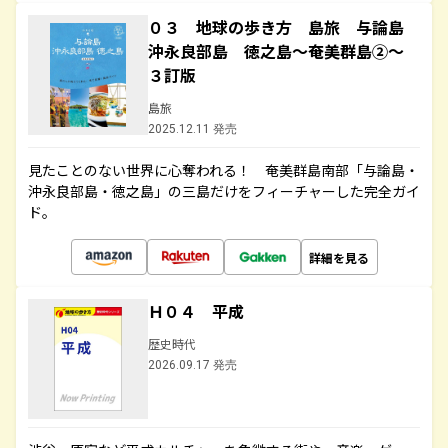
０３ 地球の歩き方 島旅 与論島
沖永良部島 徳之島～奄美群島②～
３訂版
島旅
2025.12.11 発売
見たことのない世界に心奪われる！ 奄美群島南部「与論島・
沖永良部島・徳之島」の三島だけをフィーチャーした完全ガイ
ド。
詳細を見る
Ｈ０４ 平成
歴史時代
2026.09.17 発売