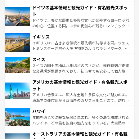
の城塞都市、穏やかなビーチリゾートまで多彩な表情を見
といった象徴的なスポットから、田舎町の古風な美しさま
せる。地方によって風土や気候が異なるスペインはその個
ドイツの基本情報と観光ガイド・有名観光スポッ
で、幅広い魅力が詰まっている。華麗な宮殿、歴史的な大
性で訪れる人を魅了する。 なお、新着のスペイン情報は
コ
聖堂、美しいビーチ、そして豊かな自然が、訪れる者を心
ト
ンテンツ一覧
を参照してほしい。
から魅了する。また、フランスは美食の国としても知ら
ドイツは、豊かな歴史と多彩な文化が交差するヨーロッパ
れ、フランス料理はユネスコ無形文化遺産にも登録されて
の中心に位置する国。中世の街並みが残るロマンチック街
いる。シャンパンの発祥地であるランス、プロヴァンスの
道から、未来を先取りするようなモダンな都市まで多様な
香り高いラベンダー畑など、多彩な楽しみ方が可能だ。さ
イギリス
顔を持つこの国は、どこを歩いても飽きることがない。ベ
らに、パリ以外の地域にも魅力が溢れており、どの街角に
ルリンの文化的活気、バイエルン州のアルプスの絶景、そ
イギリスは、古きよき伝統と最先端が共存する国。ウェス
も豊かな歴史と文化が息づいている。パリ以外の個性あふ
してライン川沿いのワイン畑といった風景は必見。ビール
トミンスター寺院や大英博物館のようなランドマーク、歴
れる地方に足を運ぶとそれぞれで全く異なる文化を体験で
とソーセージを味わいながら地元の人と過ごす楽しい時間
史ある大学都市、美しい丘陵地帯や牧歌的な風景など、エ
きるだろう。 なお、新着のフランス情報は
コンテンツ一覧
スイス
は、お酒好きな人にはぜひ体験してほしい。 なお、新着の
リアごとに異なる魅力がある。また、優雅なアフタヌーン
を参照してほしい。
ドイツ情報は
コンテンツ一覧
を参照してほしい。
ティー、ビール好きにはたまらない英国パブ、サッカー観
スイスの国土面積は九州ほどの広さだが、運行時刻が正確
戦など、本場だからこそできる体験も豊富。イギリスを旅
な交通網が整備されており、初心者でも安心して個人旅行
して楽しみつくそう。 なお、新着のイギリス情報は
コンテ
を楽しめる。日本同様に時刻表どおりの旅が可能だ。中世
アメリカの基本情報と観光ガイド・有名観光スポ
ンツ一覧
を参照してほしい。
の建物がそのまま残る町や、スイスならではのユニークな
博物館もあり、アルプス観光だけでなく町歩きも満喫する
ット
ことができる。国民の所得が高いため物価も高いが、旅行
アメリカ合衆国は、広大な土地と多様な文化が魅力の国。
者向けの交通パス提供のサービスもあり、うまく活用すれ
東海岸の都市部から西海岸のカリフォルニアまで、訪れる
ば市内交通費無料で観光を楽しむこともできる。 なお、新
場所ごとに異なる風景と体験が待っている。ニューヨーク
着のスイス情報は
コンテンツ一覧
を参照してほしい。
ハワイ
のような巨大都市は、観光、ショッピング、エンターテイ
ンメントが詰まった刺激的なスポットだ。一方、アメリカ
年間を通じて温暖な気候に恵まれ、多くの島で構成される
西部には大自然が広がり、グランドキャニオンやイエロー
ハワイは、どの島も独自の魅力をもっている。大自然の神
ストーン国立公園といった絶景が堪能できる。さらに、南
秘を感じたいなら、火山が生み出した壮大な景観を誇るハ
オーストラリアの基本情報と観光ガイド・有名観
部のニューオーリンズでは、音楽と美食が融合した独特の
ワイ島は見逃せない。また、定番の観光地といえばオアフ