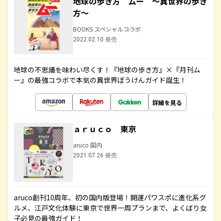
地球の歩き方 ムー ～異世界の歩き
方～
BOOKS スペシャルコラボ
2022.02.10 発売
地球の不思議を味わい尽くす！『地球の歩き方』×『月刊ム
ー』の最強コラボで本気の異世界ぼうけんガイド誕生！
詳細を見る
ａｒｕｃｏ 東京
aruco 国内
2021.07.26 発売
aruco創刊10周年、初の国内版登場！開運パワスポに進化系グ
ルメ、江戸文化体験に東京で世界一周プランまで、よくばり女
子必見の最強ガイド！