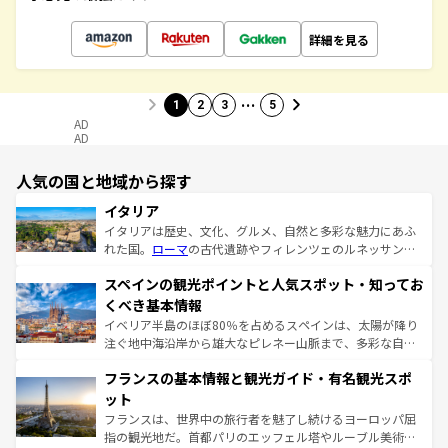
詳細を見る
…
1
2
3
5
AD
AD
人気の国と地域から探す
イタリア
イタリアは歴史、文化、グルメ、自然と多彩な魅力にあふ
れた国。
ローマ
の古代遺跡やフィレンツェのルネッサンス
美術、ヴェネツィアの運河など、歴史あるスポットはもち
スペインの観光ポイントと人気スポット・知ってお
ろん、トスカーナの美しい田園風景やアマルフィ海岸の絶
景など、自然景観も見逃せない。観光の合間には、本場の
くべき基本情報
ピザやパスタなど、絶品のイタリア料理を堪能することも
イベリア半島のほぼ80％を占めるスペインは、太陽が降り
できる。朝目覚めてから夜眠るまで、すべての瞬間を楽し
注ぐ地中海沿岸から雄大なピレネー山脈まで、多彩な自然
ませてくれるイタリアで、忘れられない旅をしてみよう！
と文化が詰まったヨーロッパ屈指の旅行先だ。多様な地域
なお、新着のイタリア情報は
コンテンツ一覧
を参照してほ
フランスの基本情報と観光ガイド・有名観光スポ
文化が根付くこの国では、情熱的なフラメンコ、熱気あふ
しい。
れる闘牛、そして美味しいタパスが生活の一部となってい
ット
る。首都マドリードの洗練された雰囲気や、バルセロナの
フランスは、世界中の旅行者を魅了し続けるヨーロッパ屈
アートに溢れた街角から、地方では古代ローマ遺跡や中世
指の観光地だ。首都パリのエッフェル塔やルーブル美術館