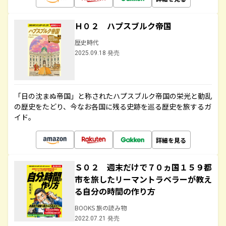
Ｈ０２ ハプスブルク帝国
歴史時代
2025.09.18 発売
「日の沈まぬ帝国」と称されたハプスブルク帝国の栄光と動乱
の歴史をたどり、今なお各国に残る史跡を巡る歴史を旅するガ
イド。
詳細を見る
Ｓ０２ 週末だけで７０ヵ国１５９都
市を旅したリーマントラベラーが教え
る自分の時間の作り方
BOOKS 旅の読み物
2022.07.21 発売