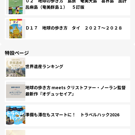
０２ 地球の歩き方 島旅 奄美大島 喜界島 加計
呂麻島（奄美群島１） ５訂版
Ｄ１７ 地球の歩き方 タイ ２０２７～２０２８
特設ページ
世界遺産ランキング
地球の歩き方 meets クリストファー・ノーラン監督
最新作『オデュッセイア』
準備も滞在もスマートに！ トラベルハック2026