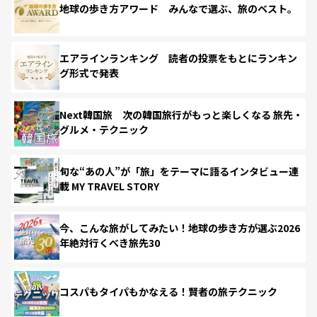
地球の歩き方アワード みんなで選ぶ、旅のベスト。
エアラインランキング 読者の投票をもとにランキン
グ形式で発表
Next韓国旅 次の韓国旅行がもっと楽しくなる 旅先・
グルメ・テクニック
旬な“あの人”が「旅」をテーマに語るインタビュー連
載 MY TRAVEL STORY
今、こんな旅がしてみたい！地球の歩き方が選ぶ2026
年絶対行くべき旅先30
コスパもタイパもかなえる！賢者の旅テクニック