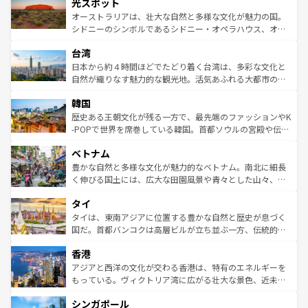
文化が魅力。旅行者はアメリカの各地域で異なる魅力を楽
島だが、静かな自然を求めるならマウイ島やカウアイ島が
光スポット
しみながら、その多様性と豊かな歴史を感じることができ
おすすめ。エメラルドグリーンに輝く海をはじめ、豊かな
オーストラリアは、壮大な自然と多様な文化が魅力の国。
るだろう。車でのロードトリップや列車の旅も、アメリカ
文化や歴史が息づいている。「アロハスピリット」と呼ば
シドニーのシンボルであるシドニー・オペラハウス、オー
ならではの贅沢な旅のスタイルだ。 なお、新着のアメリカ
れるおもてなしの心で訪れる人々を迎えてくれるハワイの
ストラリア東海岸北部に広がる大サンゴ礁地帯グレートバ
情報は
コンテンツ一覧
を参照してほしい。
人々、おいしいローカルフードやハワイアンミュージッ
台湾
リアリーフや大陸中央部にそびえるウルル（エアーズロッ
ク、伝統的なフラダンスなど、すべてがハワイの魅力を彩
ク）、タスマニアの美しい原生林やケアンズの熱帯雨林な
日本から約４時間ほどでたどり着く台湾は、多彩な文化と
っている。訪れるたびに新しい発見と感動が待っているハ
ど、見どころがたくさん。また、カフェやワイン、オージ
自然が織りなす魅力的な観光地。活気あふれる大都市の台
ワイを、存分に味わってほしい。 なお、新着のハワイ情報
ービーフなどの食文化も豊かで、美味しいものであふれて
北やノスタルジックな町並みが人気な九份（ジォウフェ
は
コンテンツ一覧
を参照してほしい。
韓国
いる。アクティビティも充実しており、サーフィンやダイ
ン）、静ひつな山岳地帯である台湾東部など、都市の喧騒
ビング、ハイキングなど、アウトドア好きにはたまらな
と山間の静けさが共存しており、訪れる人に新しい発見と
歴史ある王朝文化が残る一方で、最先端のファッションやK
い。オーストラリアの多彩な魅力を存分に味わいつくそ
驚きをもたらしてくれる。また、奥深い台湾の食文化も魅
-POPで世界を席巻している韓国。首都ソウルの宮殿や伝統
う。 なお、新着のオーストラリア情報は
コンテンツ一覧
を
力で、夜市などの屋台グルメから高級料理、ヘルシーで美
家屋が並ぶエリアでは韓国の歴史と文化に浸ることがで
参照してほしい。
ベトナム
容にもいいと評判のスイーツなど、バラエティ豊かな料理
き、地方に足を延ばせば四季折々の自然美を楽しむことが
が味わえる。 なお、新着の台湾情報は
コンテンツ一覧
を参
できる。そして、キムチや焼肉、絶品のストリートフード
豊かな自然と多様な文化が魅力的なベトナム。南北に細長
照してほしい。
まで、さまざまな韓国料理が待っている。夜には、韓国な
く伸びる国土には、広大な田園風景や青々とした山々、世
らではのナイトライフも堪能できる。あたたかいホスピタ
界遺産に登録された壮大な自然景観が点在し、都市部では
タイ
リティに包まれながら、韓国の多彩な魅力を心ゆくまで味
急速な発展と共に伝統が息づく。ハノイの古い町並みやホ
わってみてほしい。 なお、新着の韓国情報は
コンテンツ一
ーチミン市のフランス統治時代の建物も、独特の雰囲気を
タイは、東南アジアに位置する豊かな自然と歴史が息づく
覧
を参照してほしい。
醸し出している。また、バラエティの豊かさとおいしさで
国だ。首都バンコクは高層ビルが立ち並ぶ一方、伝統的な
世界中の食通を魅了してやまないベトナム料理も魅力のひ
寺院や市場がいたるところに点在し、古きよき文化と現代
香港
とつ。フォーやバインミー、ベトナムコーヒーなどは、ぜ
の活気が交差している。北部ではチェンマイなどの山岳地
ひ現地で味わいたい。どの地域を訪れてもあたたかい人々
帯で自然と触れ合い、南部ではプーケットやクラビの美し
アジアと西洋の文化が交わる香港は、特有のエネルギーを
が旅行者を迎えてくれるので、きっと忘れられない旅にな
いビーチでリゾート気分を楽しむことができる。タイ料理
もっている。ヴィクトリア湾に広がる壮大な景色、近未来
るはずだ。 なお、新着のベトナム情報は
コンテンツ一覧
を
は世界的に有名で、屋台から高級レストランまで味覚を刺
的なアートスポット、そして歴史と現代が融合した町並
参照してほしい。
シンガポール
激する。気候は一年中温暖で、どの季節にも異なる楽しみ
み、どこを訪れても感動するはず。観光スポットが密集し