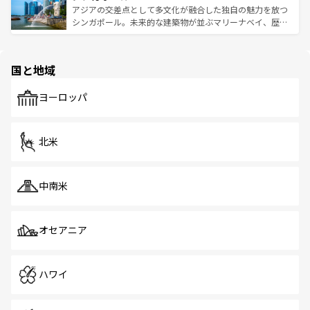
が待っている。親しみやすいタイの人々、仏教を中心とし
ており、効率よく見どころを回れるのも魅力。息をのむよ
アジアの交差点として多文化が融合した独自の魅力を放つ
た文化、そして多様な観光資源が、訪れる旅人を魅了し続
うな絶景から文化的な体験まで、香港を存分に楽しみ尽く
シンガポール。未来的な建築物が並ぶマリーナベイ、歴史
ける。 なお、新着のタイ情報は
コンテンツ一覧
を参照して
そう。 なお、新着の香港情報は
コンテンツ一覧
を参照して
と伝統を感じられるエスニックタウン、多数の緑豊かな公
ほしい。
ほしい。
園や自然保護区など、自然が調和した近代的な景観と文化
の多様性あふれるカラフルな町は、どこを歩いても新しい
国と地域
発見がある。さらに、治安のよさや充実した公共交通機関
も、旅行者にとっては魅力的なポイント。グルメも豊富
で、ホーカーズは地元の風情を楽しめる外せないスポット
ヨーロッパ
だ。訪れる人を飽きさせないシンガポールで、多様な魅力
を体感しよう。 なお、新着のシンガポール情報は
コンテン
ツ一覧
を参照してほしい。
北米
中南米
オセアニア
ハワイ