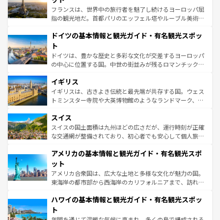
る。首都マドリードの洗練された雰囲気や、バルセロナの
フランスは、世界中の旅行者を魅了し続けるヨーロッパ屈
アートに溢れた街角から、地方では古代ローマ遺跡や中世
指の観光地だ。首都パリのエッフェル塔やルーブル美術館
の城塞都市、穏やかなビーチリゾートまで多彩な表情を見
といった象徴的なスポットから、田舎町の古風な美しさま
せる。地方によって風土や気候が異なるスペインはその個
ドイツの基本情報と観光ガイド・有名観光スポッ
で、幅広い魅力が詰まっている。華麗な宮殿、歴史的な大
性で訪れる人を魅了する。 なお、新着のスペイン情報は
コ
聖堂、美しいビーチ、そして豊かな自然が、訪れる者を心
ト
ンテンツ一覧
を参照してほしい。
から魅了する。また、フランスは美食の国としても知ら
ドイツは、豊かな歴史と多彩な文化が交差するヨーロッパ
れ、フランス料理はユネスコ無形文化遺産にも登録されて
の中心に位置する国。中世の街並みが残るロマンチック街
いる。シャンパンの発祥地であるランス、プロヴァンスの
道から、未来を先取りするようなモダンな都市まで多様な
香り高いラベンダー畑など、多彩な楽しみ方が可能だ。さ
イギリス
顔を持つこの国は、どこを歩いても飽きることがない。ベ
らに、パリ以外の地域にも魅力が溢れており、どの街角に
ルリンの文化的活気、バイエルン州のアルプスの絶景、そ
イギリスは、古きよき伝統と最先端が共存する国。ウェス
も豊かな歴史と文化が息づいている。パリ以外の個性あふ
してライン川沿いのワイン畑といった風景は必見。ビール
トミンスター寺院や大英博物館のようなランドマーク、歴
れる地方に足を運ぶとそれぞれで全く異なる文化を体験で
とソーセージを味わいながら地元の人と過ごす楽しい時間
史ある大学都市、美しい丘陵地帯や牧歌的な風景など、エ
きるだろう。 なお、新着のフランス情報は
コンテンツ一覧
スイス
は、お酒好きな人にはぜひ体験してほしい。 なお、新着の
リアごとに異なる魅力がある。また、優雅なアフタヌーン
を参照してほしい。
ドイツ情報は
コンテンツ一覧
を参照してほしい。
ティー、ビール好きにはたまらない英国パブ、サッカー観
スイスの国土面積は九州ほどの広さだが、運行時刻が正確
戦など、本場だからこそできる体験も豊富。イギリスを旅
な交通網が整備されており、初心者でも安心して個人旅行
して楽しみつくそう。 なお、新着のイギリス情報は
コンテ
を楽しめる。日本同様に時刻表どおりの旅が可能だ。中世
アメリカの基本情報と観光ガイド・有名観光スポ
ンツ一覧
を参照してほしい。
の建物がそのまま残る町や、スイスならではのユニークな
博物館もあり、アルプス観光だけでなく町歩きも満喫する
ット
ことができる。国民の所得が高いため物価も高いが、旅行
アメリカ合衆国は、広大な土地と多様な文化が魅力の国。
者向けの交通パス提供のサービスもあり、うまく活用すれ
東海岸の都市部から西海岸のカリフォルニアまで、訪れる
ば市内交通費無料で観光を楽しむこともできる。 なお、新
場所ごとに異なる風景と体験が待っている。ニューヨーク
着のスイス情報は
コンテンツ一覧
を参照してほしい。
ハワイの基本情報と観光ガイド・有名観光スポッ
のような巨大都市は、観光、ショッピング、エンターテイ
ンメントが詰まった刺激的なスポットだ。一方、アメリカ
ト
西部には大自然が広がり、グランドキャニオンやイエロー
年間を通じて温暖な気候に恵まれ、多くの島で構成される