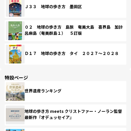
Ｊ３３ 地球の歩き方 墨田区
０２ 地球の歩き方 島旅 奄美大島 喜界島 加計
呂麻島（奄美群島１） ５訂版
Ｄ１７ 地球の歩き方 タイ ２０２７～２０２８
特設ページ
世界遺産ランキング
地球の歩き方 meets クリストファー・ノーラン監督
最新作『オデュッセイア』