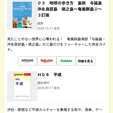
０３ 地球の歩き方 島旅 与論島
沖永良部島 徳之島～奄美群島②～
３訂版
島旅
2025.12.11 発売
見たことのない世界に心奪われる！ 奄美群島南部「与論島・
沖永良部島・徳之島」の三島だけをフィーチャーした完全ガイ
ド。
詳細を見る
Ｈ０４ 平成
歴史時代
2026.09.17 発売
渋谷・原宿など平成カルチャーを象徴する街や、音楽、ゲー