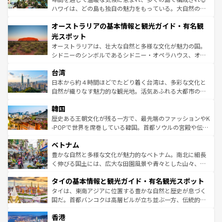
ストーン国立公園といった絶景が堪能できる。さらに、南
ハワイは、どの島も独自の魅力をもっている。大自然の神
部のニューオーリンズでは、音楽と美食が融合した独特の
秘を感じたいなら、火山が生み出した壮大な景観を誇るハ
文化が魅力。旅行者はアメリカの各地域で異なる魅力を楽
オーストラリアの基本情報と観光ガイド・有名観
ワイ島は見逃せない。また、定番の観光地といえばオアフ
しみながら、その多様性と豊かな歴史を感じることができ
島だが、静かな自然を求めるならマウイ島やカウアイ島が
光スポット
るだろう。車でのロードトリップや列車の旅も、アメリカ
おすすめ。エメラルドグリーンに輝く海をはじめ、豊かな
オーストラリアは、壮大な自然と多様な文化が魅力の国。
ならではの贅沢な旅のスタイルだ。 なお、新着のアメリカ
文化や歴史が息づいている。「アロハスピリット」と呼ば
シドニーのシンボルであるシドニー・オペラハウス、オー
情報は
コンテンツ一覧
を参照してほしい。
れるおもてなしの心で訪れる人々を迎えてくれるハワイの
ストラリア東海岸北部に広がる大サンゴ礁地帯グレートバ
人々、おいしいローカルフードやハワイアンミュージッ
台湾
リアリーフや大陸中央部にそびえるウルル（エアーズロッ
ク、伝統的なフラダンスなど、すべてがハワイの魅力を彩
ク）、タスマニアの美しい原生林やケアンズの熱帯雨林な
日本から約４時間ほどでたどり着く台湾は、多彩な文化と
っている。訪れるたびに新しい発見と感動が待っているハ
ど、見どころがたくさん。また、カフェやワイン、オージ
自然が織りなす魅力的な観光地。活気あふれる大都市の台
ワイを、存分に味わってほしい。 なお、新着のハワイ情報
ービーフなどの食文化も豊かで、美味しいものであふれて
北やノスタルジックな町並みが人気な九份（ジォウフェ
は
コンテンツ一覧
を参照してほしい。
韓国
いる。アクティビティも充実しており、サーフィンやダイ
ン）、静ひつな山岳地帯である台湾東部など、都市の喧騒
ビング、ハイキングなど、アウトドア好きにはたまらな
と山間の静けさが共存しており、訪れる人に新しい発見と
歴史ある王朝文化が残る一方で、最先端のファッションやK
い。オーストラリアの多彩な魅力を存分に味わいつくそ
驚きをもたらしてくれる。また、奥深い台湾の食文化も魅
-POPで世界を席巻している韓国。首都ソウルの宮殿や伝統
う。 なお、新着のオーストラリア情報は
コンテンツ一覧
を
力で、夜市などの屋台グルメから高級料理、ヘルシーで美
家屋が並ぶエリアでは韓国の歴史と文化に浸ることがで
参照してほしい。
ベトナム
容にもいいと評判のスイーツなど、バラエティ豊かな料理
き、地方に足を延ばせば四季折々の自然美を楽しむことが
が味わえる。 なお、新着の台湾情報は
コンテンツ一覧
を参
できる。そして、キムチや焼肉、絶品のストリートフード
豊かな自然と多様な文化が魅力的なベトナム。南北に細長
照してほしい。
まで、さまざまな韓国料理が待っている。夜には、韓国な
く伸びる国土には、広大な田園風景や青々とした山々、世
らではのナイトライフも堪能できる。あたたかいホスピタ
界遺産に登録された壮大な自然景観が点在し、都市部では
タイの基本情報と観光ガイド・有名観光スポット
リティに包まれながら、韓国の多彩な魅力を心ゆくまで味
急速な発展と共に伝統が息づく。ハノイの古い町並みやホ
わってみてほしい。 なお、新着の韓国情報は
コンテンツ一
ーチミン市のフランス統治時代の建物も、独特の雰囲気を
タイは、東南アジアに位置する豊かな自然と歴史が息づく
覧
を参照してほしい。
醸し出している。また、バラエティの豊かさとおいしさで
国だ。首都バンコクは高層ビルが立ち並ぶ一方、伝統的な
世界中の食通を魅了してやまないベトナム料理も魅力のひ
寺院や市場がいたるところに点在し、古きよき文化と現代
香港
とつ。フォーやバインミー、ベトナムコーヒーなどは、ぜ
の活気が交差している。北部ではチェンマイなどの山岳地