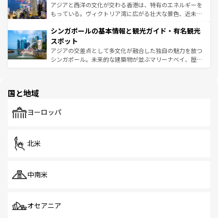
ひ現地で味わいたい。どの地域を訪れてもあたたかい人々
帯で自然と触れ合い、南部ではプーケットやクラビの美し
アジアと西洋の文化が交わる香港は、特有のエネルギーを
が旅行者を迎えてくれるので、きっと忘れられない旅にな
いビーチでリゾート気分を楽しむことができる。タイ料理
もっている。ヴィクトリア湾に広がる壮大な景色、近未来
るはずだ。 なお、新着のベトナム情報は
コンテンツ一覧
を
は世界的に有名で、屋台から高級レストランまで味覚を刺
的なアートスポット、そして歴史と現代が融合した町並
参照してほしい。
シンガポールの基本情報と観光ガイド・有名観光
激する。気候は一年中温暖で、どの季節にも異なる楽しみ
み、どこを訪れても感動するはず。観光スポットが密集し
が待っている。親しみやすいタイの人々、仏教を中心とし
ており、効率よく見どころを回れるのも魅力。息をのむよ
スポット
た文化、そして多様な観光資源が、訪れる旅人を魅了し続
うな絶景から文化的な体験まで、香港を存分に楽しみ尽く
アジアの交差点として多文化が融合した独自の魅力を放つ
ける。 なお、新着のタイ情報は
コンテンツ一覧
を参照して
そう。 なお、新着の香港情報は
コンテンツ一覧
を参照して
シンガポール。未来的な建築物が並ぶマリーナベイ、歴史
ほしい。
ほしい。
と伝統を感じられるエスニックタウン、多数の緑豊かな公
園や自然保護区など、自然が調和した近代的な景観と文化
の多様性あふれるカラフルな町は、どこを歩いても新しい
国と地域
発見がある。さらに、治安のよさや充実した公共交通機関
も、旅行者にとっては魅力的なポイント。グルメも豊富
で、ホーカーズは地元の風情を楽しめる外せないスポット
ヨーロッパ
だ。訪れる人を飽きさせないシンガポールで、多様な魅力
を体感しよう。 なお、新着のシンガポール情報は
コンテン
ツ一覧
を参照してほしい。
北米
中南米
オセアニア