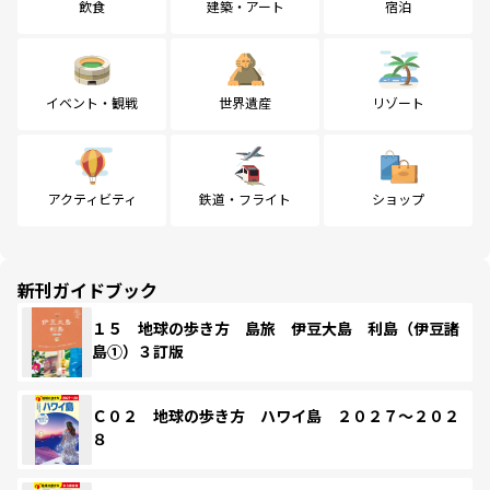
飲食
建築・アート
宿泊
イベント・観戦
世界遺産
リゾート
アクティビティ
鉄道・フライト
ショップ
新刊ガイドブック
１５ 地球の歩き方 島旅 伊豆大島 利島（伊豆諸
島①）３訂版
Ｃ０２ 地球の歩き方 ハワイ島 ２０２７～２０２
８