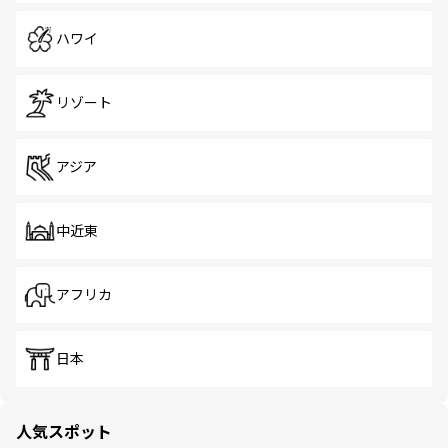
ハワイ
リゾート
アジア
中近東
アフリカ
日本
人気スポット