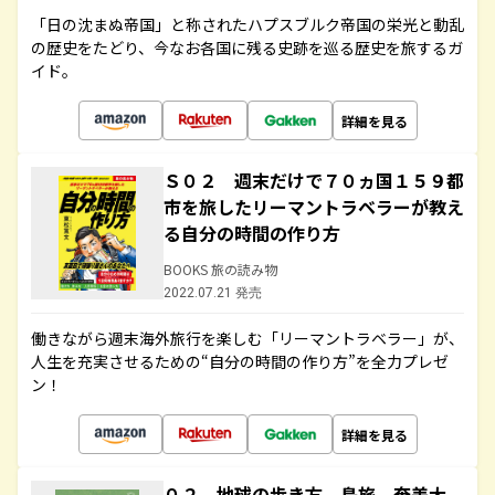
「日の沈まぬ帝国」と称されたハプスブルク帝国の栄光と動乱
の歴史をたどり、今なお各国に残る史跡を巡る歴史を旅するガ
イド。
詳細を見る
Ｓ０２ 週末だけで７０ヵ国１５９都
市を旅したリーマントラベラーが教え
る自分の時間の作り方
BOOKS 旅の読み物
2022.07.21 発売
働きながら週末海外旅行を楽しむ「リーマントラベラー」が、
人生を充実させるための“自分の時間の作り方”を全力プレゼ
ン！
詳細を見る
０２ 地球の歩き方 島旅 奄美大