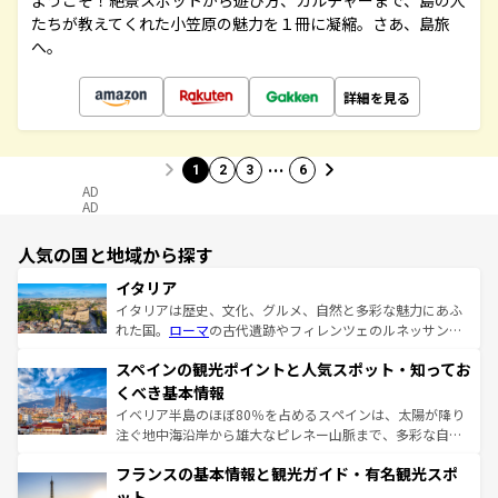
ようこそ！絶景スポットから遊び方、カルチャーまで、島の人
たちが教えてくれた小笠原の魅力を１冊に凝縮。さあ、島旅
へ。
詳細を見る
…
1
2
3
6
AD
AD
人気の国と地域から探す
イタリア
イタリアは歴史、文化、グルメ、自然と多彩な魅力にあふ
れた国。
ローマ
の古代遺跡やフィレンツェのルネッサンス
美術、ヴェネツィアの運河など、歴史あるスポットはもち
スペインの観光ポイントと人気スポット・知ってお
ろん、トスカーナの美しい田園風景やアマルフィ海岸の絶
景など、自然景観も見逃せない。観光の合間には、本場の
くべき基本情報
ピザやパスタなど、絶品のイタリア料理を堪能することも
イベリア半島のほぼ80％を占めるスペインは、太陽が降り
できる。朝目覚めてから夜眠るまで、すべての瞬間を楽し
注ぐ地中海沿岸から雄大なピレネー山脈まで、多彩な自然
ませてくれるイタリアで、忘れられない旅をしてみよう！
と文化が詰まったヨーロッパ屈指の旅行先だ。多様な地域
なお、新着のイタリア情報は
コンテンツ一覧
を参照してほ
フランスの基本情報と観光ガイド・有名観光スポ
文化が根付くこの国では、情熱的なフラメンコ、熱気あふ
しい。
れる闘牛、そして美味しいタパスが生活の一部となってい
ット