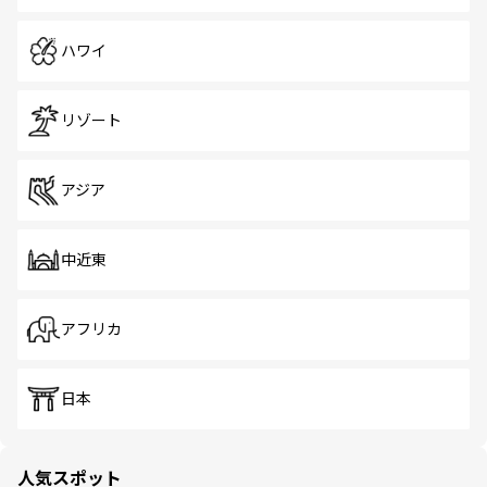
ハワイ
リゾート
アジア
中近東
アフリカ
日本
人気スポット