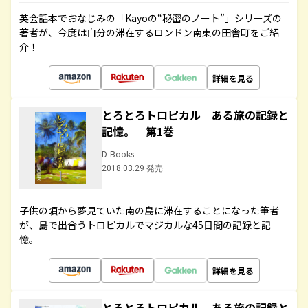
英会話本でおなじみの「Kayoの“秘密のノート”」シリーズの
著者が、今度は自分の滞在するロンドン南東の田舎町をご紹
介！
詳細を見る
とろとろトロピカル ある旅の記録と
記憶。 第1巻
D-Books
2018.03.29 発売
子供の頃から夢見ていた南の島に滞在することになった筆者
が、島で出合うトロピカルでマジカルな45日間の記録と記
憶。
詳細を見る
とろとろトロピカル ある旅の記録と