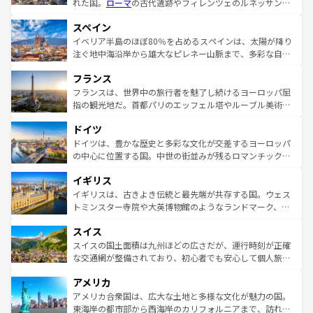
れた国。
ローマ
の古代遺跡やフィレンツェのルネッサンス
美術、ヴェネツィアの運河など、歴史あるスポットはもち
スペイン
ろん、トスカーナの美しい田園風景やアマルフィ海岸の絶
景など、自然景観も見逃せない。観光の合間には、本場の
イベリア半島のほぼ80％を占めるスペインは、太陽が降り
ピザやパスタなど、絶品のイタリア料理を堪能することも
注ぐ地中海沿岸から雄大なピレネー山脈まで、多彩な自然
できる。朝目覚めてから夜眠るまで、すべての瞬間を楽し
と文化が詰まったヨーロッパ屈指の旅行先だ。多様な地域
フランス
ませてくれるイタリアで、忘れられない旅をしてみよう！
文化が根付くこの国では、情熱的なフラメンコ、熱気あふ
なお、新着のイタリア情報は
コンテンツ一覧
を参照してほ
れる闘牛、そして美味しいタパスが生活の一部となってい
フランスは、世界中の旅行者を魅了し続けるヨーロッパ屈
しい。
る。首都マドリードの洗練された雰囲気や、バルセロナの
指の観光地だ。首都パリのエッフェル塔やルーブル美術館
アートに溢れた街角から、地方では古代ローマ遺跡や中世
といった象徴的なスポットから、田舎町の古風な美しさま
ドイツ
の城塞都市、穏やかなビーチリゾートまで多彩な表情を見
で、幅広い魅力が詰まっている。華麗な宮殿、歴史的な大
せる。地方によって風土や気候が異なるスペインはその個
聖堂、美しいビーチ、そして豊かな自然が、訪れる者を心
ドイツは、豊かな歴史と多彩な文化が交差するヨーロッパ
性で訪れる人を魅了する。 なお、新着のスペイン情報は
コ
から魅了する。また、フランスは美食の国としても知ら
の中心に位置する国。中世の街並みが残るロマンチック街
ンテンツ一覧
を参照してほしい。
れ、フランス料理はユネスコ無形文化遺産にも登録されて
道から、未来を先取りするようなモダンな都市まで多様な
イギリス
いる。シャンパンの発祥地であるランス、プロヴァンスの
顔を持つこの国は、どこを歩いても飽きることがない。ベ
香り高いラベンダー畑など、多彩な楽しみ方が可能だ。さ
ルリンの文化的活気、バイエルン州のアルプスの絶景、そ
イギリスは、古きよき伝統と最先端が共存する国。ウェス
らに、パリ以外の地域にも魅力が溢れており、どの街角に
してライン川沿いのワイン畑といった風景は必見。ビール
トミンスター寺院や大英博物館のようなランドマーク、歴
も豊かな歴史と文化が息づいている。パリ以外の個性あふ
とソーセージを味わいながら地元の人と過ごす楽しい時間
史ある大学都市、美しい丘陵地帯や牧歌的な風景など、エ
れる地方に足を運ぶとそれぞれで全く異なる文化を体験で
スイス
は、お酒好きな人にはぜひ体験してほしい。 なお、新着の
リアごとに異なる魅力がある。また、優雅なアフタヌーン
きるだろう。 なお、新着のフランス情報は
コンテンツ一覧
ドイツ情報は
コンテンツ一覧
を参照してほしい。
ティー、ビール好きにはたまらない英国パブ、サッカー観
スイスの国土面積は九州ほどの広さだが、運行時刻が正確
を参照してほしい。
戦など、本場だからこそできる体験も豊富。イギリスを旅
な交通網が整備されており、初心者でも安心して個人旅行
して楽しみつくそう。 なお、新着のイギリス情報は
コンテ
を楽しめる。日本同様に時刻表どおりの旅が可能だ。中世
アメリカ
ンツ一覧
を参照してほしい。
の建物がそのまま残る町や、スイスならではのユニークな
博物館もあり、アルプス観光だけでなく町歩きも満喫する
アメリカ合衆国は、広大な土地と多様な文化が魅力の国。
ことができる。国民の所得が高いため物価も高いが、旅行
東海岸の都市部から西海岸のカリフォルニアまで、訪れる