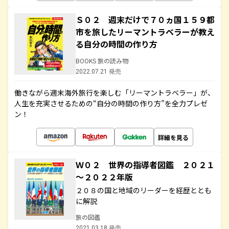
Ｓ０２ 週末だけで７０ヵ国１５９都
市を旅したリーマントラベラーが教え
る自分の時間の作り方
BOOKS 旅の読み物
2022.07.21 発売
働きながら週末海外旅行を楽しむ「リーマントラベラー」が、
人生を充実させるための“自分の時間の作り方”を全力プレゼ
ン！
詳細を見る
Ｗ０２ 世界の指導者図鑑 ２０２１
～２０２２年版
２０８の国と地域のリーダーを経歴ととも
に解説
旅の図鑑
2021.03.18 発売