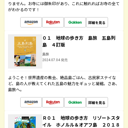
りません。お寺には御朱印があり、これに触れればお寺の全て
がわかるのです！
詳細を見る
０１ 地球の歩き方 島旅 五島列
島 ４訂版
島旅
2024.07.04 発売
ようこそ！世界遺産の教会、絶品島ごはん、古民家ステイな
ど、島の人が教えてくれた五島の魅力をギュッと凝縮。さあ、
島旅へ。
詳細を見る
Ｒ０１ 地球の歩き方 リゾートスタ
イル ホノルル＆オアフ島 ２０１８