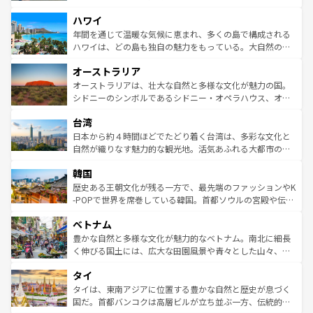
者向けの交通パス提供のサービスもあり、うまく活用すれ
場所ごとに異なる風景と体験が待っている。ニューヨーク
ハワイ
ば市内交通費無料で観光を楽しむこともできる。 なお、新
のような巨大都市は、観光、ショッピング、エンターテイ
着のスイス情報は
コンテンツ一覧
を参照してほしい。
ンメントが詰まった刺激的なスポットだ。一方、アメリカ
年間を通じて温暖な気候に恵まれ、多くの島で構成される
西部には大自然が広がり、グランドキャニオンやイエロー
ハワイは、どの島も独自の魅力をもっている。大自然の神
ストーン国立公園といった絶景が堪能できる。さらに、南
秘を感じたいなら、火山が生み出した壮大な景観を誇るハ
オーストラリア
部のニューオーリンズでは、音楽と美食が融合した独特の
ワイ島は見逃せない。また、定番の観光地といえばオアフ
文化が魅力。旅行者はアメリカの各地域で異なる魅力を楽
島だが、静かな自然を求めるならマウイ島やカウアイ島が
オーストラリアは、壮大な自然と多様な文化が魅力の国。
しみながら、その多様性と豊かな歴史を感じることができ
おすすめ。エメラルドグリーンに輝く海をはじめ、豊かな
シドニーのシンボルであるシドニー・オペラハウス、オー
るだろう。車でのロードトリップや列車の旅も、アメリカ
文化や歴史が息づいている。「アロハスピリット」と呼ば
ストラリア東海岸北部に広がる大サンゴ礁地帯グレートバ
ならではの贅沢な旅のスタイルだ。 なお、新着のアメリカ
台湾
れるおもてなしの心で訪れる人々を迎えてくれるハワイの
リアリーフや大陸中央部にそびえるウルル（エアーズロッ
情報は
コンテンツ一覧
を参照してほしい。
人々、おいしいローカルフードやハワイアンミュージッ
ク）、タスマニアの美しい原生林やケアンズの熱帯雨林な
日本から約４時間ほどでたどり着く台湾は、多彩な文化と
ク、伝統的なフラダンスなど、すべてがハワイの魅力を彩
ど、見どころがたくさん。また、カフェやワイン、オージ
自然が織りなす魅力的な観光地。活気あふれる大都市の台
っている。訪れるたびに新しい発見と感動が待っているハ
ービーフなどの食文化も豊かで、美味しいものであふれて
北やノスタルジックな町並みが人気な九份（ジォウフェ
ワイを、存分に味わってほしい。 なお、新着のハワイ情報
韓国
いる。アクティビティも充実しており、サーフィンやダイ
ン）、静ひつな山岳地帯である台湾東部など、都市の喧騒
は
コンテンツ一覧
を参照してほしい。
ビング、ハイキングなど、アウトドア好きにはたまらな
と山間の静けさが共存しており、訪れる人に新しい発見と
歴史ある王朝文化が残る一方で、最先端のファッションやK
い。オーストラリアの多彩な魅力を存分に味わいつくそ
驚きをもたらしてくれる。また、奥深い台湾の食文化も魅
-POPで世界を席巻している韓国。首都ソウルの宮殿や伝統
う。 なお、新着のオーストラリア情報は
コンテンツ一覧
を
力で、夜市などの屋台グルメから高級料理、ヘルシーで美
家屋が並ぶエリアでは韓国の歴史と文化に浸ることがで
参照してほしい。
ベトナム
容にもいいと評判のスイーツなど、バラエティ豊かな料理
き、地方に足を延ばせば四季折々の自然美を楽しむことが
が味わえる。 なお、新着の台湾情報は
コンテンツ一覧
を参
できる。そして、キムチや焼肉、絶品のストリートフード
豊かな自然と多様な文化が魅力的なベトナム。南北に細長
照してほしい。
まで、さまざまな韓国料理が待っている。夜には、韓国な
く伸びる国土には、広大な田園風景や青々とした山々、世
らではのナイトライフも堪能できる。あたたかいホスピタ
界遺産に登録された壮大な自然景観が点在し、都市部では
タイ
リティに包まれながら、韓国の多彩な魅力を心ゆくまで味
急速な発展と共に伝統が息づく。ハノイの古い町並みやホ
わってみてほしい。 なお、新着の韓国情報は
コンテンツ一
ーチミン市のフランス統治時代の建物も、独特の雰囲気を
タイは、東南アジアに位置する豊かな自然と歴史が息づく
覧
を参照してほしい。
醸し出している。また、バラエティの豊かさとおいしさで
国だ。首都バンコクは高層ビルが立ち並ぶ一方、伝統的な