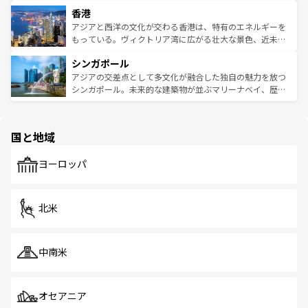
世界中の食通を魅了してやまないベトナム料理も魅力のひ
寺院や市場がいたるところに点在し、古きよき文化と現代
香港
とつ。フォーやバインミー、ベトナムコーヒーなどは、ぜ
の活気が交差している。北部ではチェンマイなどの山岳地
ひ現地で味わいたい。どの地域を訪れてもあたたかい人々
帯で自然と触れ合い、南部ではプーケットやクラビの美し
アジアと西洋の文化が交わる香港は、特有のエネルギーを
が旅行者を迎えてくれるので、きっと忘れられない旅にな
いビーチでリゾート気分を楽しむことができる。タイ料理
もっている。ヴィクトリア湾に広がる壮大な景色、近未来
るはずだ。 なお、新着のベトナム情報は
コンテンツ一覧
を
は世界的に有名で、屋台から高級レストランまで味覚を刺
的なアートスポット、そして歴史と現代が融合した町並
参照してほしい。
シンガポール
激する。気候は一年中温暖で、どの季節にも異なる楽しみ
み、どこを訪れても感動するはず。観光スポットが密集し
が待っている。親しみやすいタイの人々、仏教を中心とし
ており、効率よく見どころを回れるのも魅力。息をのむよ
アジアの交差点として多文化が融合した独自の魅力を放つ
た文化、そして多様な観光資源が、訪れる旅人を魅了し続
うな絶景から文化的な体験まで、香港を存分に楽しみ尽く
シンガポール。未来的な建築物が並ぶマリーナベイ、歴史
ける。 なお、新着のタイ情報は
コンテンツ一覧
を参照して
そう。 なお、新着の香港情報は
コンテンツ一覧
を参照して
と伝統を感じられるエスニックタウン、多数の緑豊かな公
ほしい。
ほしい。
園や自然保護区など、自然が調和した近代的な景観と文化
の多様性あふれるカラフルな町は、どこを歩いても新しい
国と地域
発見がある。さらに、治安のよさや充実した公共交通機関
も、旅行者にとっては魅力的なポイント。グルメも豊富
で、ホーカーズは地元の風情を楽しめる外せないスポット
ヨーロッパ
だ。訪れる人を飽きさせないシンガポールで、多様な魅力
を体感しよう。 なお、新着のシンガポール情報は
コンテン
ツ一覧
を参照してほしい。
北米
中南米
オセアニア