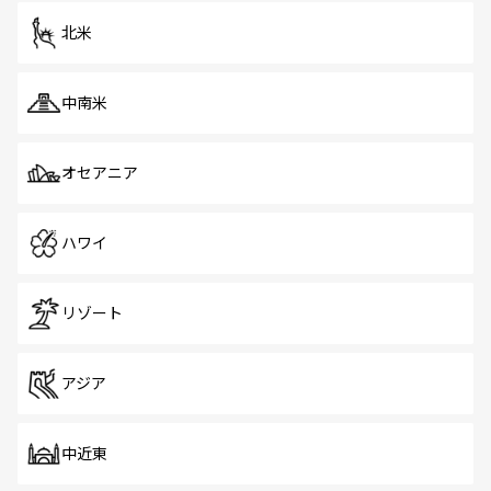
を体感しよう。 なお、新着のシンガポール情報は
コンテン
ツ一覧
を参照してほしい。
北米
中南米
オセアニア
ハワイ
リゾート
アジア
中近東