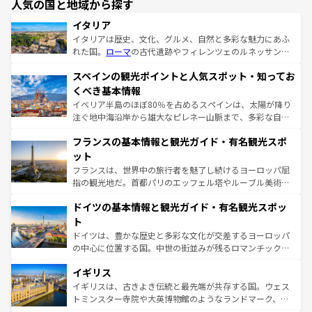
人気の国と地域から探す
イタリア
イタリアは歴史、文化、グルメ、自然と多彩な魅力にあふ
れた国。
ローマ
の古代遺跡やフィレンツェのルネッサンス
美術、ヴェネツィアの運河など、歴史あるスポットはもち
スペインの観光ポイントと人気スポット・知ってお
ろん、トスカーナの美しい田園風景やアマルフィ海岸の絶
景など、自然景観も見逃せない。観光の合間には、本場の
くべき基本情報
ピザやパスタなど、絶品のイタリア料理を堪能することも
イベリア半島のほぼ80％を占めるスペインは、太陽が降り
できる。朝目覚めてから夜眠るまで、すべての瞬間を楽し
注ぐ地中海沿岸から雄大なピレネー山脈まで、多彩な自然
ませてくれるイタリアで、忘れられない旅をしてみよう！
と文化が詰まったヨーロッパ屈指の旅行先だ。多様な地域
なお、新着のイタリア情報は
コンテンツ一覧
を参照してほ
フランスの基本情報と観光ガイド・有名観光スポ
文化が根付くこの国では、情熱的なフラメンコ、熱気あふ
しい。
れる闘牛、そして美味しいタパスが生活の一部となってい
ット
る。首都マドリードの洗練された雰囲気や、バルセロナの
フランスは、世界中の旅行者を魅了し続けるヨーロッパ屈
アートに溢れた街角から、地方では古代ローマ遺跡や中世
指の観光地だ。首都パリのエッフェル塔やルーブル美術館
の城塞都市、穏やかなビーチリゾートまで多彩な表情を見
といった象徴的なスポットから、田舎町の古風な美しさま
せる。地方によって風土や気候が異なるスペインはその個
ドイツの基本情報と観光ガイド・有名観光スポッ
で、幅広い魅力が詰まっている。華麗な宮殿、歴史的な大
性で訪れる人を魅了する。 なお、新着のスペイン情報は
コ
聖堂、美しいビーチ、そして豊かな自然が、訪れる者を心
ト
ンテンツ一覧
を参照してほしい。
から魅了する。また、フランスは美食の国としても知ら
ドイツは、豊かな歴史と多彩な文化が交差するヨーロッパ
れ、フランス料理はユネスコ無形文化遺産にも登録されて
の中心に位置する国。中世の街並みが残るロマンチック街
いる。シャンパンの発祥地であるランス、プロヴァンスの
道から、未来を先取りするようなモダンな都市まで多様な
香り高いラベンダー畑など、多彩な楽しみ方が可能だ。さ
イギリス
顔を持つこの国は、どこを歩いても飽きることがない。ベ
らに、パリ以外の地域にも魅力が溢れており、どの街角に
ルリンの文化的活気、バイエルン州のアルプスの絶景、そ
イギリスは、古きよき伝統と最先端が共存する国。ウェス
も豊かな歴史と文化が息づいている。パリ以外の個性あふ
してライン川沿いのワイン畑といった風景は必見。ビール
トミンスター寺院や大英博物館のようなランドマーク、歴
れる地方に足を運ぶとそれぞれで全く異なる文化を体験で
とソーセージを味わいながら地元の人と過ごす楽しい時間
史ある大学都市、美しい丘陵地帯や牧歌的な風景など、エ