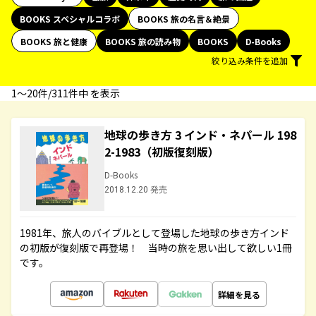
BOOKS スペシャルコラボ
BOOKS 旅の名言＆絶景
BOOKS 旅と健康
BOOKS 旅の読み物
BOOKS
D-Books
絞り込み条件を追加
1〜20件/311件中 を表示
地球の歩き方 3 インド・ネパール 198
2-1983（初版復刻版）
D-Books
2018.12.20 発売
1981年、旅人のバイブルとして登場した地球の歩き方インド
の初版が復刻版で再登場！ 当時の旅を思い出して欲しい1冊
です。
詳細を見る