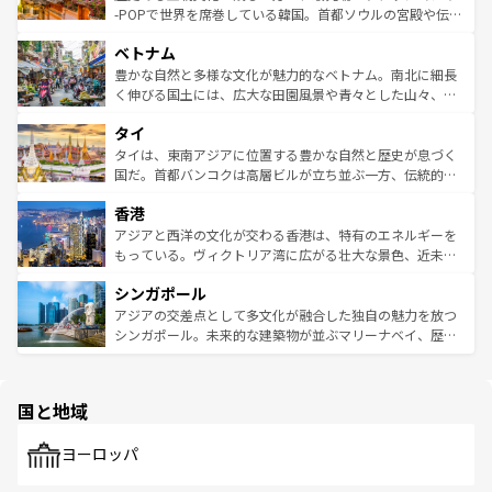
い。オーストラリアの多彩な魅力を存分に味わいつくそ
驚きをもたらしてくれる。また、奥深い台湾の食文化も魅
-POPで世界を席巻している韓国。首都ソウルの宮殿や伝統
う。 なお、新着のオーストラリア情報は
コンテンツ一覧
を
力で、夜市などの屋台グルメから高級料理、ヘルシーで美
家屋が並ぶエリアでは韓国の歴史と文化に浸ることがで
参照してほしい。
ベトナム
容にもいいと評判のスイーツなど、バラエティ豊かな料理
き、地方に足を延ばせば四季折々の自然美を楽しむことが
が味わえる。 なお、新着の台湾情報は
コンテンツ一覧
を参
できる。そして、キムチや焼肉、絶品のストリートフード
豊かな自然と多様な文化が魅力的なベトナム。南北に細長
照してほしい。
まで、さまざまな韓国料理が待っている。夜には、韓国な
く伸びる国土には、広大な田園風景や青々とした山々、世
らではのナイトライフも堪能できる。あたたかいホスピタ
界遺産に登録された壮大な自然景観が点在し、都市部では
タイ
リティに包まれながら、韓国の多彩な魅力を心ゆくまで味
急速な発展と共に伝統が息づく。ハノイの古い町並みやホ
わってみてほしい。 なお、新着の韓国情報は
コンテンツ一
ーチミン市のフランス統治時代の建物も、独特の雰囲気を
タイは、東南アジアに位置する豊かな自然と歴史が息づく
覧
を参照してほしい。
醸し出している。また、バラエティの豊かさとおいしさで
国だ。首都バンコクは高層ビルが立ち並ぶ一方、伝統的な
世界中の食通を魅了してやまないベトナム料理も魅力のひ
寺院や市場がいたるところに点在し、古きよき文化と現代
香港
とつ。フォーやバインミー、ベトナムコーヒーなどは、ぜ
の活気が交差している。北部ではチェンマイなどの山岳地
ひ現地で味わいたい。どの地域を訪れてもあたたかい人々
帯で自然と触れ合い、南部ではプーケットやクラビの美し
アジアと西洋の文化が交わる香港は、特有のエネルギーを
が旅行者を迎えてくれるので、きっと忘れられない旅にな
いビーチでリゾート気分を楽しむことができる。タイ料理
もっている。ヴィクトリア湾に広がる壮大な景色、近未来
るはずだ。 なお、新着のベトナム情報は
コンテンツ一覧
を
は世界的に有名で、屋台から高級レストランまで味覚を刺
的なアートスポット、そして歴史と現代が融合した町並
参照してほしい。
シンガポール
激する。気候は一年中温暖で、どの季節にも異なる楽しみ
み、どこを訪れても感動するはず。観光スポットが密集し
が待っている。親しみやすいタイの人々、仏教を中心とし
ており、効率よく見どころを回れるのも魅力。息をのむよ
アジアの交差点として多文化が融合した独自の魅力を放つ
た文化、そして多様な観光資源が、訪れる旅人を魅了し続
うな絶景から文化的な体験まで、香港を存分に楽しみ尽く
シンガポール。未来的な建築物が並ぶマリーナベイ、歴史
ける。 なお、新着のタイ情報は
コンテンツ一覧
を参照して
そう。 なお、新着の香港情報は
コンテンツ一覧
を参照して
と伝統を感じられるエスニックタウン、多数の緑豊かな公
ほしい。
ほしい。
園や自然保護区など、自然が調和した近代的な景観と文化
の多様性あふれるカラフルな町は、どこを歩いても新しい
国と地域
発見がある。さらに、治安のよさや充実した公共交通機関
も、旅行者にとっては魅力的なポイント。グルメも豊富
で、ホーカーズは地元の風情を楽しめる外せないスポット
ヨーロッパ
だ。訪れる人を飽きさせないシンガポールで、多様な魅力