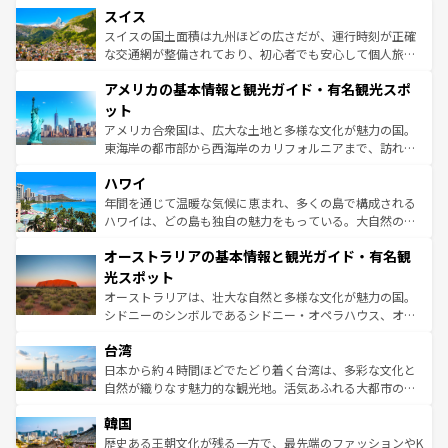
きるだろう。 なお、新着のフランス情報は
コンテンツ一覧
スイス
は、お酒好きな人にはぜひ体験してほしい。 なお、新着の
リアごとに異なる魅力がある。また、優雅なアフタヌーン
を参照してほしい。
ドイツ情報は
コンテンツ一覧
を参照してほしい。
ティー、ビール好きにはたまらない英国パブ、サッカー観
スイスの国土面積は九州ほどの広さだが、運行時刻が正確
戦など、本場だからこそできる体験も豊富。イギリスを旅
な交通網が整備されており、初心者でも安心して個人旅行
して楽しみつくそう。 なお、新着のイギリス情報は
コンテ
を楽しめる。日本同様に時刻表どおりの旅が可能だ。中世
アメリカの基本情報と観光ガイド・有名観光スポ
ンツ一覧
を参照してほしい。
の建物がそのまま残る町や、スイスならではのユニークな
博物館もあり、アルプス観光だけでなく町歩きも満喫する
ット
ことができる。国民の所得が高いため物価も高いが、旅行
アメリカ合衆国は、広大な土地と多様な文化が魅力の国。
者向けの交通パス提供のサービスもあり、うまく活用すれ
東海岸の都市部から西海岸のカリフォルニアまで、訪れる
ば市内交通費無料で観光を楽しむこともできる。 なお、新
場所ごとに異なる風景と体験が待っている。ニューヨーク
着のスイス情報は
コンテンツ一覧
を参照してほしい。
ハワイ
のような巨大都市は、観光、ショッピング、エンターテイ
ンメントが詰まった刺激的なスポットだ。一方、アメリカ
年間を通じて温暖な気候に恵まれ、多くの島で構成される
西部には大自然が広がり、グランドキャニオンやイエロー
ハワイは、どの島も独自の魅力をもっている。大自然の神
ストーン国立公園といった絶景が堪能できる。さらに、南
秘を感じたいなら、火山が生み出した壮大な景観を誇るハ
オーストラリアの基本情報と観光ガイド・有名観
部のニューオーリンズでは、音楽と美食が融合した独特の
ワイ島は見逃せない。また、定番の観光地といえばオアフ
文化が魅力。旅行者はアメリカの各地域で異なる魅力を楽
島だが、静かな自然を求めるならマウイ島やカウアイ島が
光スポット
しみながら、その多様性と豊かな歴史を感じることができ
おすすめ。エメラルドグリーンに輝く海をはじめ、豊かな
オーストラリアは、壮大な自然と多様な文化が魅力の国。
るだろう。車でのロードトリップや列車の旅も、アメリカ
文化や歴史が息づいている。「アロハスピリット」と呼ば
シドニーのシンボルであるシドニー・オペラハウス、オー
ならではの贅沢な旅のスタイルだ。 なお、新着のアメリカ
れるおもてなしの心で訪れる人々を迎えてくれるハワイの
ストラリア東海岸北部に広がる大サンゴ礁地帯グレートバ
情報は
コンテンツ一覧
を参照してほしい。
人々、おいしいローカルフードやハワイアンミュージッ
台湾
リアリーフや大陸中央部にそびえるウルル（エアーズロッ
ク、伝統的なフラダンスなど、すべてがハワイの魅力を彩
ク）、タスマニアの美しい原生林やケアンズの熱帯雨林な
日本から約４時間ほどでたどり着く台湾は、多彩な文化と
っている。訪れるたびに新しい発見と感動が待っているハ
ど、見どころがたくさん。また、カフェやワイン、オージ
自然が織りなす魅力的な観光地。活気あふれる大都市の台
ワイを、存分に味わってほしい。 なお、新着のハワイ情報
ービーフなどの食文化も豊かで、美味しいものであふれて
北やノスタルジックな町並みが人気な九份（ジォウフェ
は
コンテンツ一覧
を参照してほしい。
韓国
いる。アクティビティも充実しており、サーフィンやダイ
ン）、静ひつな山岳地帯である台湾東部など、都市の喧騒
ビング、ハイキングなど、アウトドア好きにはたまらな
と山間の静けさが共存しており、訪れる人に新しい発見と
歴史ある王朝文化が残る一方で、最先端のファッションやK