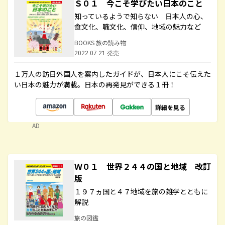
Ｓ０１ 今こそ学びたい日本のこと
知っているようで知らない 日本人の心、
食文化、職文化、信仰、地域の魅力など
BOOKS 旅の読み物
2022.07.21 発売
１万人の訪日外国人を案内したガイドが、日本人にこそ伝えた
い日本の魅力が満載。日本の再発見ができる１冊！
詳細を見る
AD
Ｗ０１ 世界２４４の国と地域 改訂
版
１９７ヵ国と４７地域を旅の雑学とともに
解説
旅の図鑑