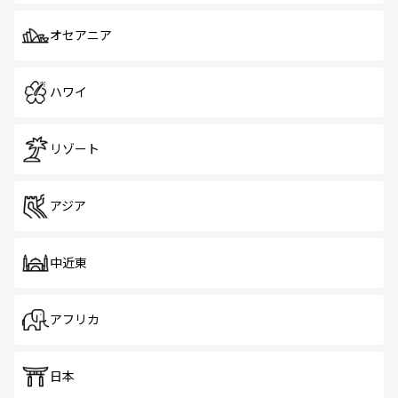
オセアニア
ハワイ
リゾート
アジア
中近東
アフリカ
日本