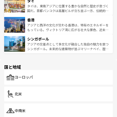
タイ
リティに包まれながら、韓国の多彩な魅力を心ゆくまで味
急速な発展と共に伝統が息づく。ハノイの古い町並みやホ
わってみてほしい。 なお、新着の韓国情報は
コンテンツ一
ーチミン市のフランス統治時代の建物も、独特の雰囲気を
タイは、東南アジアに位置する豊かな自然と歴史が息づく
覧
を参照してほしい。
醸し出している。また、バラエティの豊かさとおいしさで
国だ。首都バンコクは高層ビルが立ち並ぶ一方、伝統的な
世界中の食通を魅了してやまないベトナム料理も魅力のひ
寺院や市場がいたるところに点在し、古きよき文化と現代
香港
とつ。フォーやバインミー、ベトナムコーヒーなどは、ぜ
の活気が交差している。北部ではチェンマイなどの山岳地
ひ現地で味わいたい。どの地域を訪れてもあたたかい人々
帯で自然と触れ合い、南部ではプーケットやクラビの美し
アジアと西洋の文化が交わる香港は、特有のエネルギーを
が旅行者を迎えてくれるので、きっと忘れられない旅にな
いビーチでリゾート気分を楽しむことができる。タイ料理
もっている。ヴィクトリア湾に広がる壮大な景色、近未来
るはずだ。 なお、新着のベトナム情報は
コンテンツ一覧
を
は世界的に有名で、屋台から高級レストランまで味覚を刺
的なアートスポット、そして歴史と現代が融合した町並
参照してほしい。
シンガポール
激する。気候は一年中温暖で、どの季節にも異なる楽しみ
み、どこを訪れても感動するはず。観光スポットが密集し
が待っている。親しみやすいタイの人々、仏教を中心とし
ており、効率よく見どころを回れるのも魅力。息をのむよ
アジアの交差点として多文化が融合した独自の魅力を放つ
た文化、そして多様な観光資源が、訪れる旅人を魅了し続
うな絶景から文化的な体験まで、香港を存分に楽しみ尽く
シンガポール。未来的な建築物が並ぶマリーナベイ、歴史
ける。 なお、新着のタイ情報は
コンテンツ一覧
を参照して
そう。 なお、新着の香港情報は
コンテンツ一覧
を参照して
と伝統を感じられるエスニックタウン、多数の緑豊かな公
ほしい。
ほしい。
園や自然保護区など、自然が調和した近代的な景観と文化
の多様性あふれるカラフルな町は、どこを歩いても新しい
国と地域
発見がある。さらに、治安のよさや充実した公共交通機関
も、旅行者にとっては魅力的なポイント。グルメも豊富
で、ホーカーズは地元の風情を楽しめる外せないスポット
ヨーロッパ
だ。訪れる人を飽きさせないシンガポールで、多様な魅力
を体感しよう。 なお、新着のシンガポール情報は
コンテン
ツ一覧
を参照してほしい。
北米
中南米