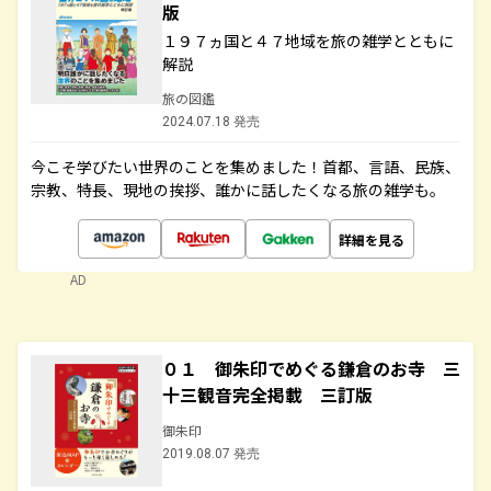
版
１９７ヵ国と４７地域を旅の雑学とともに
解説
旅の図鑑
2024.07.18 発売
今こそ学びたい世界のことを集めました！首都、言語、民族、
宗教、特長、現地の挨拶、誰かに話したくなる旅の雑学も。
詳細を見る
AD
０１ 御朱印でめぐる鎌倉のお寺 三
十三観音完全掲載 三訂版
御朱印
2019.08.07 発売