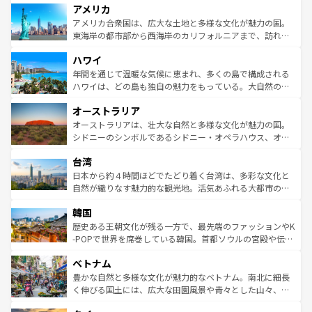
アメリカ
ンツ一覧
を参照してほしい。
の建物がそのまま残る町や、スイスならではのユニークな
博物館もあり、アルプス観光だけでなく町歩きも満喫する
アメリカ合衆国は、広大な土地と多様な文化が魅力の国。
ことができる。国民の所得が高いため物価も高いが、旅行
東海岸の都市部から西海岸のカリフォルニアまで、訪れる
者向けの交通パス提供のサービスもあり、うまく活用すれ
場所ごとに異なる風景と体験が待っている。ニューヨーク
ハワイ
ば市内交通費無料で観光を楽しむこともできる。 なお、新
のような巨大都市は、観光、ショッピング、エンターテイ
着のスイス情報は
コンテンツ一覧
を参照してほしい。
ンメントが詰まった刺激的なスポットだ。一方、アメリカ
年間を通じて温暖な気候に恵まれ、多くの島で構成される
西部には大自然が広がり、グランドキャニオンやイエロー
ハワイは、どの島も独自の魅力をもっている。大自然の神
ストーン国立公園といった絶景が堪能できる。さらに、南
秘を感じたいなら、火山が生み出した壮大な景観を誇るハ
オーストラリア
部のニューオーリンズでは、音楽と美食が融合した独特の
ワイ島は見逃せない。また、定番の観光地といえばオアフ
文化が魅力。旅行者はアメリカの各地域で異なる魅力を楽
島だが、静かな自然を求めるならマウイ島やカウアイ島が
オーストラリアは、壮大な自然と多様な文化が魅力の国。
しみながら、その多様性と豊かな歴史を感じることができ
おすすめ。エメラルドグリーンに輝く海をはじめ、豊かな
シドニーのシンボルであるシドニー・オペラハウス、オー
るだろう。車でのロードトリップや列車の旅も、アメリカ
文化や歴史が息づいている。「アロハスピリット」と呼ば
ストラリア東海岸北部に広がる大サンゴ礁地帯グレートバ
ならではの贅沢な旅のスタイルだ。 なお、新着のアメリカ
台湾
れるおもてなしの心で訪れる人々を迎えてくれるハワイの
リアリーフや大陸中央部にそびえるウルル（エアーズロッ
情報は
コンテンツ一覧
を参照してほしい。
人々、おいしいローカルフードやハワイアンミュージッ
ク）、タスマニアの美しい原生林やケアンズの熱帯雨林な
日本から約４時間ほどでたどり着く台湾は、多彩な文化と
ク、伝統的なフラダンスなど、すべてがハワイの魅力を彩
ど、見どころがたくさん。また、カフェやワイン、オージ
自然が織りなす魅力的な観光地。活気あふれる大都市の台
っている。訪れるたびに新しい発見と感動が待っているハ
ービーフなどの食文化も豊かで、美味しいものであふれて
北やノスタルジックな町並みが人気な九份（ジォウフェ
ワイを、存分に味わってほしい。 なお、新着のハワイ情報
韓国
いる。アクティビティも充実しており、サーフィンやダイ
ン）、静ひつな山岳地帯である台湾東部など、都市の喧騒
は
コンテンツ一覧
を参照してほしい。
ビング、ハイキングなど、アウトドア好きにはたまらな
と山間の静けさが共存しており、訪れる人に新しい発見と
歴史ある王朝文化が残る一方で、最先端のファッションやK
い。オーストラリアの多彩な魅力を存分に味わいつくそ
驚きをもたらしてくれる。また、奥深い台湾の食文化も魅
-POPで世界を席巻している韓国。首都ソウルの宮殿や伝統
う。 なお、新着のオーストラリア情報は
コンテンツ一覧
を
力で、夜市などの屋台グルメから高級料理、ヘルシーで美
家屋が並ぶエリアでは韓国の歴史と文化に浸ることがで
参照してほしい。
ベトナム
容にもいいと評判のスイーツなど、バラエティ豊かな料理
き、地方に足を延ばせば四季折々の自然美を楽しむことが
が味わえる。 なお、新着の台湾情報は
コンテンツ一覧
を参
できる。そして、キムチや焼肉、絶品のストリートフード
豊かな自然と多様な文化が魅力的なベトナム。南北に細長
照してほしい。
まで、さまざまな韓国料理が待っている。夜には、韓国な
く伸びる国土には、広大な田園風景や青々とした山々、世
らではのナイトライフも堪能できる。あたたかいホスピタ
界遺産に登録された壮大な自然景観が点在し、都市部では