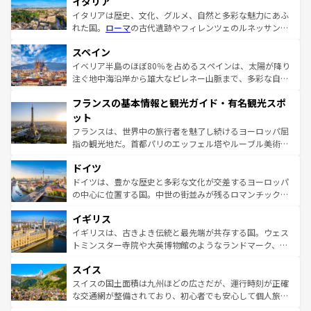
イタリア
イタリアは歴史、文化、グルメ、自然と多彩な魅力にあふ
れた国。
ローマ
の古代遺跡やフィレンツェのルネッサンス
美術、ヴェネツィアの運河など、歴史あるスポットはもち
スペイン
ろん、トスカーナの美しい田園風景やアマルフィ海岸の絶
景など、自然景観も見逃せない。観光の合間には、本場の
イベリア半島のほぼ80％を占めるスペインは、太陽が降り
ピザやパスタなど、絶品のイタリア料理を堪能することも
注ぐ地中海沿岸から雄大なピレネー山脈まで、多彩な自然
できる。朝目覚めてから夜眠るまで、すべての瞬間を楽し
と文化が詰まったヨーロッパ屈指の旅行先だ。多様な地域
フランスの基本情報と観光ガイド・有名観光スポ
ませてくれるイタリアで、忘れられない旅をしてみよう！
文化が根付くこの国では、情熱的なフラメンコ、熱気あふ
なお、新着のイタリア情報は
コンテンツ一覧
を参照してほ
れる闘牛、そして美味しいタパスが生活の一部となってい
ット
しい。
る。首都マドリードの洗練された雰囲気や、バルセロナの
フランスは、世界中の旅行者を魅了し続けるヨーロッパ屈
アートに溢れた街角から、地方では古代ローマ遺跡や中世
指の観光地だ。首都パリのエッフェル塔やルーブル美術館
の城塞都市、穏やかなビーチリゾートまで多彩な表情を見
といった象徴的なスポットから、田舎町の古風な美しさま
せる。地方によって風土や気候が異なるスペインはその個
ドイツ
で、幅広い魅力が詰まっている。華麗な宮殿、歴史的な大
性で訪れる人を魅了する。 なお、新着のスペイン情報は
コ
聖堂、美しいビーチ、そして豊かな自然が、訪れる者を心
ドイツは、豊かな歴史と多彩な文化が交差するヨーロッパ
ンテンツ一覧
を参照してほしい。
から魅了する。また、フランスは美食の国としても知ら
の中心に位置する国。中世の街並みが残るロマンチック街
れ、フランス料理はユネスコ無形文化遺産にも登録されて
道から、未来を先取りするようなモダンな都市まで多様な
イギリス
いる。シャンパンの発祥地であるランス、プロヴァンスの
顔を持つこの国は、どこを歩いても飽きることがない。ベ
香り高いラベンダー畑など、多彩な楽しみ方が可能だ。さ
ルリンの文化的活気、バイエルン州のアルプスの絶景、そ
イギリスは、古きよき伝統と最先端が共存する国。ウェス
らに、パリ以外の地域にも魅力が溢れており、どの街角に
してライン川沿いのワイン畑といった風景は必見。ビール
トミンスター寺院や大英博物館のようなランドマーク、歴
も豊かな歴史と文化が息づいている。パリ以外の個性あふ
とソーセージを味わいながら地元の人と過ごす楽しい時間
史ある大学都市、美しい丘陵地帯や牧歌的な風景など、エ
れる地方に足を運ぶとそれぞれで全く異なる文化を体験で
スイス
は、お酒好きな人にはぜひ体験してほしい。 なお、新着の
リアごとに異なる魅力がある。また、優雅なアフタヌーン
きるだろう。 なお、新着のフランス情報は
コンテンツ一覧
ドイツ情報は
コンテンツ一覧
を参照してほしい。
ティー、ビール好きにはたまらない英国パブ、サッカー観
スイスの国土面積は九州ほどの広さだが、運行時刻が正確
を参照してほしい。
戦など、本場だからこそできる体験も豊富。イギリスを旅
な交通網が整備されており、初心者でも安心して個人旅行
して楽しみつくそう。 なお、新着のイギリス情報は
コンテ
を楽しめる。日本同様に時刻表どおりの旅が可能だ。中世