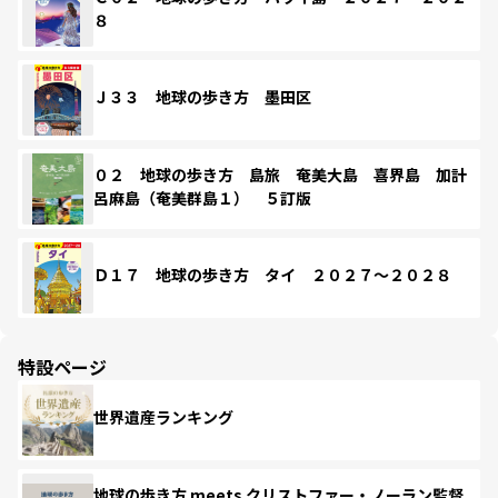
８
Ｊ３３ 地球の歩き方 墨田区
０２ 地球の歩き方 島旅 奄美大島 喜界島 加計
呂麻島（奄美群島１） ５訂版
Ｄ１７ 地球の歩き方 タイ ２０２７～２０２８
特設ページ
世界遺産ランキング
地球の歩き方 meets クリストファー・ノーラン監督