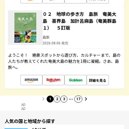
０２ 地球の歩き方 島旅 奄美大
島 喜界島 加計呂麻島（奄美群島
１） ５訂版
島旅
2026.08.06 発売
ようこそ！ 絶景スポットから遊び方、カルチャーまで、島の
人たちが教えてくれた奄美大島の魅力を1冊に凝縮。さあ、島
旅へ。
詳細を見る
…
1
2
3
17
AD
AD
人気の国と地域から探す