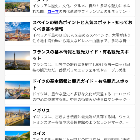
イタリアは歴史、文化、グルメ、自然と多彩な魅力にあふ
れた国。
ローマ
の古代遺跡やフィレンツェのルネッサンス
美術、ヴェネツィアの運河など、歴史あるスポットはもち
スペインの観光ポイントと人気スポット・知ってお
ろん、トスカーナの美しい田園風景やアマルフィ海岸の絶
景など、自然景観も見逃せない。観光の合間には、本場の
くべき基本情報
ピザやパスタなど、絶品のイタリア料理を堪能することも
イベリア半島のほぼ80％を占めるスペインは、太陽が降り
できる。朝目覚めてから夜眠るまで、すべての瞬間を楽し
注ぐ地中海沿岸から雄大なピレネー山脈まで、多彩な自然
ませてくれるイタリアで、忘れられない旅をしてみよう！
と文化が詰まったヨーロッパ屈指の旅行先だ。多様な地域
なお、新着のイタリア情報は
コンテンツ一覧
を参照してほ
フランスの基本情報と観光ガイド・有名観光スポ
文化が根付くこの国では、情熱的なフラメンコ、熱気あふ
しい。
れる闘牛、そして美味しいタパスが生活の一部となってい
ット
る。首都マドリードの洗練された雰囲気や、バルセロナの
フランスは、世界中の旅行者を魅了し続けるヨーロッパ屈
アートに溢れた街角から、地方では古代ローマ遺跡や中世
指の観光地だ。首都パリのエッフェル塔やルーブル美術館
の城塞都市、穏やかなビーチリゾートまで多彩な表情を見
といった象徴的なスポットから、田舎町の古風な美しさま
せる。地方によって風土や気候が異なるスペインはその個
ドイツの基本情報と観光ガイド・有名観光スポッ
で、幅広い魅力が詰まっている。華麗な宮殿、歴史的な大
性で訪れる人を魅了する。 なお、新着のスペイン情報は
コ
聖堂、美しいビーチ、そして豊かな自然が、訪れる者を心
ト
ンテンツ一覧
を参照してほしい。
から魅了する。また、フランスは美食の国としても知ら
ドイツは、豊かな歴史と多彩な文化が交差するヨーロッパ
れ、フランス料理はユネスコ無形文化遺産にも登録されて
の中心に位置する国。中世の街並みが残るロマンチック街
いる。シャンパンの発祥地であるランス、プロヴァンスの
道から、未来を先取りするようなモダンな都市まで多様な
香り高いラベンダー畑など、多彩な楽しみ方が可能だ。さ
イギリス
顔を持つこの国は、どこを歩いても飽きることがない。ベ
らに、パリ以外の地域にも魅力が溢れており、どの街角に
ルリンの文化的活気、バイエルン州のアルプスの絶景、そ
イギリスは、古きよき伝統と最先端が共存する国。ウェス
も豊かな歴史と文化が息づいている。パリ以外の個性あふ
してライン川沿いのワイン畑といった風景は必見。ビール
トミンスター寺院や大英博物館のようなランドマーク、歴
れる地方に足を運ぶとそれぞれで全く異なる文化を体験で
とソーセージを味わいながら地元の人と過ごす楽しい時間
史ある大学都市、美しい丘陵地帯や牧歌的な風景など、エ
きるだろう。 なお、新着のフランス情報は
コンテンツ一覧
スイス
は、お酒好きな人にはぜひ体験してほしい。 なお、新着の
リアごとに異なる魅力がある。また、優雅なアフタヌーン
を参照してほしい。
ドイツ情報は
コンテンツ一覧
を参照してほしい。
ティー、ビール好きにはたまらない英国パブ、サッカー観
スイスの国土面積は九州ほどの広さだが、運行時刻が正確