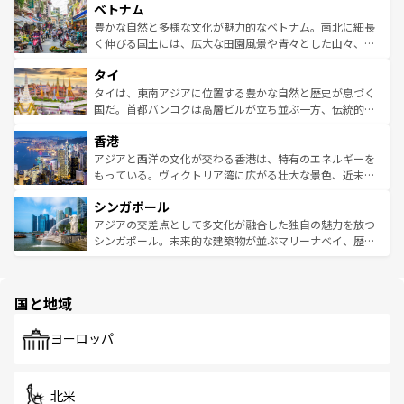
参照してほしい。
ベトナム
容にもいいと評判のスイーツなど、バラエティ豊かな料理
き、地方に足を延ばせば四季折々の自然美を楽しむことが
が味わえる。 なお、新着の台湾情報は
コンテンツ一覧
を参
できる。そして、キムチや焼肉、絶品のストリートフード
豊かな自然と多様な文化が魅力的なベトナム。南北に細長
照してほしい。
まで、さまざまな韓国料理が待っている。夜には、韓国な
く伸びる国土には、広大な田園風景や青々とした山々、世
らではのナイトライフも堪能できる。あたたかいホスピタ
界遺産に登録された壮大な自然景観が点在し、都市部では
タイ
リティに包まれながら、韓国の多彩な魅力を心ゆくまで味
急速な発展と共に伝統が息づく。ハノイの古い町並みやホ
わってみてほしい。 なお、新着の韓国情報は
コンテンツ一
ーチミン市のフランス統治時代の建物も、独特の雰囲気を
タイは、東南アジアに位置する豊かな自然と歴史が息づく
覧
を参照してほしい。
醸し出している。また、バラエティの豊かさとおいしさで
国だ。首都バンコクは高層ビルが立ち並ぶ一方、伝統的な
世界中の食通を魅了してやまないベトナム料理も魅力のひ
寺院や市場がいたるところに点在し、古きよき文化と現代
香港
とつ。フォーやバインミー、ベトナムコーヒーなどは、ぜ
の活気が交差している。北部ではチェンマイなどの山岳地
ひ現地で味わいたい。どの地域を訪れてもあたたかい人々
帯で自然と触れ合い、南部ではプーケットやクラビの美し
アジアと西洋の文化が交わる香港は、特有のエネルギーを
が旅行者を迎えてくれるので、きっと忘れられない旅にな
いビーチでリゾート気分を楽しむことができる。タイ料理
もっている。ヴィクトリア湾に広がる壮大な景色、近未来
るはずだ。 なお、新着のベトナム情報は
コンテンツ一覧
を
は世界的に有名で、屋台から高級レストランまで味覚を刺
的なアートスポット、そして歴史と現代が融合した町並
参照してほしい。
シンガポール
激する。気候は一年中温暖で、どの季節にも異なる楽しみ
み、どこを訪れても感動するはず。観光スポットが密集し
が待っている。親しみやすいタイの人々、仏教を中心とし
ており、効率よく見どころを回れるのも魅力。息をのむよ
アジアの交差点として多文化が融合した独自の魅力を放つ
た文化、そして多様な観光資源が、訪れる旅人を魅了し続
うな絶景から文化的な体験まで、香港を存分に楽しみ尽く
シンガポール。未来的な建築物が並ぶマリーナベイ、歴史
ける。 なお、新着のタイ情報は
コンテンツ一覧
を参照して
そう。 なお、新着の香港情報は
コンテンツ一覧
を参照して
と伝統を感じられるエスニックタウン、多数の緑豊かな公
ほしい。
ほしい。
園や自然保護区など、自然が調和した近代的な景観と文化
の多様性あふれるカラフルな町は、どこを歩いても新しい
国と地域
発見がある。さらに、治安のよさや充実した公共交通機関
も、旅行者にとっては魅力的なポイント。グルメも豊富
で、ホーカーズは地元の風情を楽しめる外せないスポット
ヨーロッパ
だ。訪れる人を飽きさせないシンガポールで、多様な魅力
を体感しよう。 なお、新着のシンガポール情報は
コンテン
ツ一覧
を参照してほしい。
北米