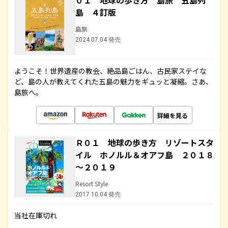
０１ 地球の歩き方 島旅 五島列
島 ４訂版
島旅
2024.07.04 発売
ようこそ！世界遺産の教会、絶品島ごはん、古民家ステイな
ど、島の人が教えてくれた五島の魅力をギュッと凝縮。さあ、
島旅へ。
詳細を見る
Ｒ０１ 地球の歩き方 リゾートスタ
イル ホノルル＆オアフ島 ２０１８
～２０１９
Resort Style
2017.10.04 発売
当社在庫切れ