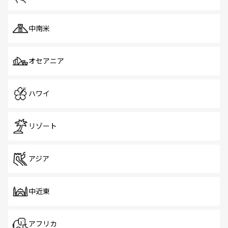
中南米
オセアニア
ハワイ
リゾート
アジア
中近東
アフリカ