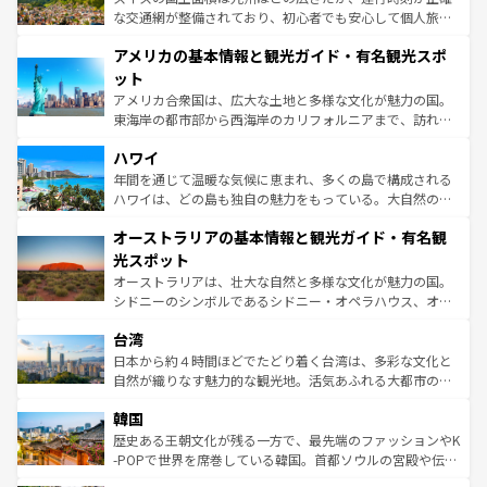
戦など、本場だからこそできる体験も豊富。イギリスを旅
な交通網が整備されており、初心者でも安心して個人旅行
して楽しみつくそう。 なお、新着のイギリス情報は
コンテ
を楽しめる。日本同様に時刻表どおりの旅が可能だ。中世
アメリカの基本情報と観光ガイド・有名観光スポ
ンツ一覧
を参照してほしい。
の建物がそのまま残る町や、スイスならではのユニークな
博物館もあり、アルプス観光だけでなく町歩きも満喫する
ット
ことができる。国民の所得が高いため物価も高いが、旅行
アメリカ合衆国は、広大な土地と多様な文化が魅力の国。
者向けの交通パス提供のサービスもあり、うまく活用すれ
東海岸の都市部から西海岸のカリフォルニアまで、訪れる
ば市内交通費無料で観光を楽しむこともできる。 なお、新
場所ごとに異なる風景と体験が待っている。ニューヨーク
着のスイス情報は
コンテンツ一覧
を参照してほしい。
ハワイ
のような巨大都市は、観光、ショッピング、エンターテイ
ンメントが詰まった刺激的なスポットだ。一方、アメリカ
年間を通じて温暖な気候に恵まれ、多くの島で構成される
西部には大自然が広がり、グランドキャニオンやイエロー
ハワイは、どの島も独自の魅力をもっている。大自然の神
ストーン国立公園といった絶景が堪能できる。さらに、南
秘を感じたいなら、火山が生み出した壮大な景観を誇るハ
オーストラリアの基本情報と観光ガイド・有名観
部のニューオーリンズでは、音楽と美食が融合した独特の
ワイ島は見逃せない。また、定番の観光地といえばオアフ
文化が魅力。旅行者はアメリカの各地域で異なる魅力を楽
島だが、静かな自然を求めるならマウイ島やカウアイ島が
光スポット
しみながら、その多様性と豊かな歴史を感じることができ
おすすめ。エメラルドグリーンに輝く海をはじめ、豊かな
オーストラリアは、壮大な自然と多様な文化が魅力の国。
るだろう。車でのロードトリップや列車の旅も、アメリカ
文化や歴史が息づいている。「アロハスピリット」と呼ば
シドニーのシンボルであるシドニー・オペラハウス、オー
ならではの贅沢な旅のスタイルだ。 なお、新着のアメリカ
れるおもてなしの心で訪れる人々を迎えてくれるハワイの
ストラリア東海岸北部に広がる大サンゴ礁地帯グレートバ
情報は
コンテンツ一覧
を参照してほしい。
人々、おいしいローカルフードやハワイアンミュージッ
台湾
リアリーフや大陸中央部にそびえるウルル（エアーズロッ
ク、伝統的なフラダンスなど、すべてがハワイの魅力を彩
ク）、タスマニアの美しい原生林やケアンズの熱帯雨林な
日本から約４時間ほどでたどり着く台湾は、多彩な文化と
っている。訪れるたびに新しい発見と感動が待っているハ
ど、見どころがたくさん。また、カフェやワイン、オージ
自然が織りなす魅力的な観光地。活気あふれる大都市の台
ワイを、存分に味わってほしい。 なお、新着のハワイ情報
ービーフなどの食文化も豊かで、美味しいものであふれて
北やノスタルジックな町並みが人気な九份（ジォウフェ
は
コンテンツ一覧
を参照してほしい。
韓国
いる。アクティビティも充実しており、サーフィンやダイ
ン）、静ひつな山岳地帯である台湾東部など、都市の喧騒
ビング、ハイキングなど、アウトドア好きにはたまらな
と山間の静けさが共存しており、訪れる人に新しい発見と
歴史ある王朝文化が残る一方で、最先端のファッションやK
い。オーストラリアの多彩な魅力を存分に味わいつくそ
驚きをもたらしてくれる。また、奥深い台湾の食文化も魅
-POPで世界を席巻している韓国。首都ソウルの宮殿や伝統
う。 なお、新着のオーストラリア情報は
コンテンツ一覧
を
力で、夜市などの屋台グルメから高級料理、ヘルシーで美
家屋が並ぶエリアでは韓国の歴史と文化に浸ることがで