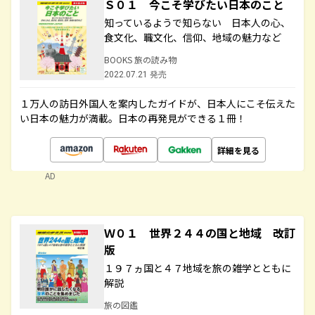
Ｓ０１ 今こそ学びたい日本のこと
知っているようで知らない 日本人の心、
食文化、職文化、信仰、地域の魅力など
BOOKS 旅の読み物
2022.07.21 発売
１万人の訪日外国人を案内したガイドが、日本人にこそ伝えた
い日本の魅力が満載。日本の再発見ができる１冊！
詳細を見る
AD
Ｗ０１ 世界２４４の国と地域 改訂
版
１９７ヵ国と４７地域を旅の雑学とともに
解説
旅の図鑑