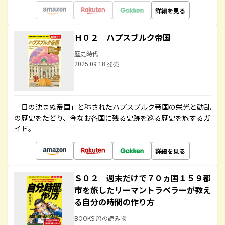
詳細を見る
Ｈ０２ ハプスブルク帝国
歴史時代
2025.09.18 発売
「日の沈まぬ帝国」と称されたハプスブルク帝国の栄光と動乱
の歴史をたどり、今なお各国に残る史跡を巡る歴史を旅するガ
イド。
詳細を見る
Ｓ０２ 週末だけで７０ヵ国１５９都
市を旅したリーマントラベラーが教え
る自分の時間の作り方
BOOKS 旅の読み物