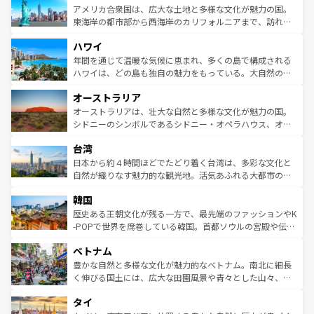
博物館もあり、アルプス観光だけでなく町歩きも満喫する
アメリカ合衆国は、広大な土地と多様な文化が魅力の国。
ことができる。国民の所得が高いため物価も高いが、旅行
東海岸の都市部から西海岸のカリフォルニアまで、訪れる
者向けの交通パス提供のサービスもあり、うまく活用すれ
場所ごとに異なる風景と体験が待っている。ニューヨーク
ハワイ
ば市内交通費無料で観光を楽しむこともできる。 なお、新
のような巨大都市は、観光、ショッピング、エンターテイ
着のスイス情報は
コンテンツ一覧
を参照してほしい。
ンメントが詰まった刺激的なスポットだ。一方、アメリカ
年間を通じて温暖な気候に恵まれ、多くの島で構成される
西部には大自然が広がり、グランドキャニオンやイエロー
ハワイは、どの島も独自の魅力をもっている。大自然の神
ストーン国立公園といった絶景が堪能できる。さらに、南
秘を感じたいなら、火山が生み出した壮大な景観を誇るハ
オーストラリア
部のニューオーリンズでは、音楽と美食が融合した独特の
ワイ島は見逃せない。また、定番の観光地といえばオアフ
文化が魅力。旅行者はアメリカの各地域で異なる魅力を楽
島だが、静かな自然を求めるならマウイ島やカウアイ島が
オーストラリアは、壮大な自然と多様な文化が魅力の国。
しみながら、その多様性と豊かな歴史を感じることができ
おすすめ。エメラルドグリーンに輝く海をはじめ、豊かな
シドニーのシンボルであるシドニー・オペラハウス、オー
るだろう。車でのロードトリップや列車の旅も、アメリカ
文化や歴史が息づいている。「アロハスピリット」と呼ば
ストラリア東海岸北部に広がる大サンゴ礁地帯グレートバ
ならではの贅沢な旅のスタイルだ。 なお、新着のアメリカ
台湾
れるおもてなしの心で訪れる人々を迎えてくれるハワイの
リアリーフや大陸中央部にそびえるウルル（エアーズロッ
情報は
コンテンツ一覧
を参照してほしい。
人々、おいしいローカルフードやハワイアンミュージッ
ク）、タスマニアの美しい原生林やケアンズの熱帯雨林な
日本から約４時間ほどでたどり着く台湾は、多彩な文化と
ク、伝統的なフラダンスなど、すべてがハワイの魅力を彩
ど、見どころがたくさん。また、カフェやワイン、オージ
自然が織りなす魅力的な観光地。活気あふれる大都市の台
っている。訪れるたびに新しい発見と感動が待っているハ
ービーフなどの食文化も豊かで、美味しいものであふれて
北やノスタルジックな町並みが人気な九份（ジォウフェ
ワイを、存分に味わってほしい。 なお、新着のハワイ情報
韓国
いる。アクティビティも充実しており、サーフィンやダイ
ン）、静ひつな山岳地帯である台湾東部など、都市の喧騒
は
コンテンツ一覧
を参照してほしい。
ビング、ハイキングなど、アウトドア好きにはたまらな
と山間の静けさが共存しており、訪れる人に新しい発見と
歴史ある王朝文化が残る一方で、最先端のファッションやK
い。オーストラリアの多彩な魅力を存分に味わいつくそ
驚きをもたらしてくれる。また、奥深い台湾の食文化も魅
-POPで世界を席巻している韓国。首都ソウルの宮殿や伝統
う。 なお、新着のオーストラリア情報は
コンテンツ一覧
を
力で、夜市などの屋台グルメから高級料理、ヘルシーで美
家屋が並ぶエリアでは韓国の歴史と文化に浸ることがで
参照してほしい。
ベトナム
容にもいいと評判のスイーツなど、バラエティ豊かな料理
き、地方に足を延ばせば四季折々の自然美を楽しむことが
が味わえる。 なお、新着の台湾情報は
コンテンツ一覧
を参
できる。そして、キムチや焼肉、絶品のストリートフード
豊かな自然と多様な文化が魅力的なベトナム。南北に細長
照してほしい。
まで、さまざまな韓国料理が待っている。夜には、韓国な
く伸びる国土には、広大な田園風景や青々とした山々、世
らではのナイトライフも堪能できる。あたたかいホスピタ
界遺産に登録された壮大な自然景観が点在し、都市部では
タイ
リティに包まれながら、韓国の多彩な魅力を心ゆくまで味
急速な発展と共に伝統が息づく。ハノイの古い町並みやホ