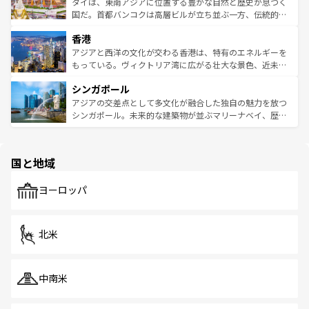
わってみてほしい。 なお、新着の韓国情報は
コンテンツ一
ーチミン市のフランス統治時代の建物も、独特の雰囲気を
タイは、東南アジアに位置する豊かな自然と歴史が息づく
覧
を参照してほしい。
醸し出している。また、バラエティの豊かさとおいしさで
国だ。首都バンコクは高層ビルが立ち並ぶ一方、伝統的な
世界中の食通を魅了してやまないベトナム料理も魅力のひ
寺院や市場がいたるところに点在し、古きよき文化と現代
香港
とつ。フォーやバインミー、ベトナムコーヒーなどは、ぜ
の活気が交差している。北部ではチェンマイなどの山岳地
ひ現地で味わいたい。どの地域を訪れてもあたたかい人々
帯で自然と触れ合い、南部ではプーケットやクラビの美し
アジアと西洋の文化が交わる香港は、特有のエネルギーを
が旅行者を迎えてくれるので、きっと忘れられない旅にな
いビーチでリゾート気分を楽しむことができる。タイ料理
もっている。ヴィクトリア湾に広がる壮大な景色、近未来
るはずだ。 なお、新着のベトナム情報は
コンテンツ一覧
を
は世界的に有名で、屋台から高級レストランまで味覚を刺
的なアートスポット、そして歴史と現代が融合した町並
参照してほしい。
シンガポール
激する。気候は一年中温暖で、どの季節にも異なる楽しみ
み、どこを訪れても感動するはず。観光スポットが密集し
が待っている。親しみやすいタイの人々、仏教を中心とし
ており、効率よく見どころを回れるのも魅力。息をのむよ
アジアの交差点として多文化が融合した独自の魅力を放つ
た文化、そして多様な観光資源が、訪れる旅人を魅了し続
うな絶景から文化的な体験まで、香港を存分に楽しみ尽く
シンガポール。未来的な建築物が並ぶマリーナベイ、歴史
ける。 なお、新着のタイ情報は
コンテンツ一覧
を参照して
そう。 なお、新着の香港情報は
コンテンツ一覧
を参照して
と伝統を感じられるエスニックタウン、多数の緑豊かな公
ほしい。
ほしい。
園や自然保護区など、自然が調和した近代的な景観と文化
の多様性あふれるカラフルな町は、どこを歩いても新しい
国と地域
発見がある。さらに、治安のよさや充実した公共交通機関
も、旅行者にとっては魅力的なポイント。グルメも豊富
で、ホーカーズは地元の風情を楽しめる外せないスポット
ヨーロッパ
だ。訪れる人を飽きさせないシンガポールで、多様な魅力
を体感しよう。 なお、新着のシンガポール情報は
コンテン
ツ一覧
を参照してほしい。
北米
中南米