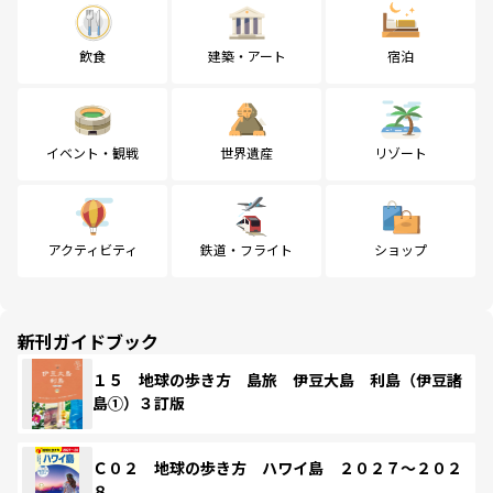
飲食
建築・アート
宿泊
イベント・観戦
世界遺産
リゾート
アクティビティ
鉄道・フライト
ショップ
新刊ガイドブック
１５ 地球の歩き方 島旅 伊豆大島 利島（伊豆諸
島①）３訂版
Ｃ０２ 地球の歩き方 ハワイ島 ２０２７～２０２
８