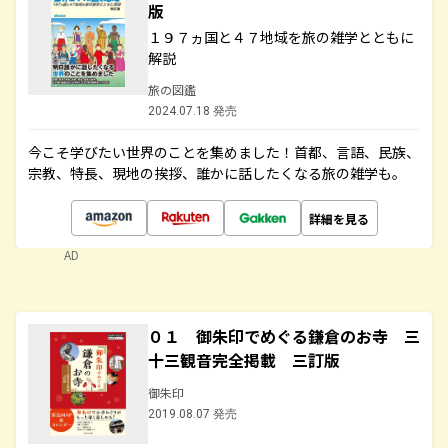
版
１９７ヵ国と４７地域を旅の雑学とともに
解説
旅の図鑑
2024.07.18 発売
今こそ学びたい世界のことを集めました！首都、言語、民族、
宗教、特長、現地の挨拶、誰かに話したくなる旅の雑学も。
詳細を見る
AD
０１ 御朱印でめぐる鎌倉のお寺 三
十三観音完全掲載 三訂版
御朱印
2019.08.07 発売