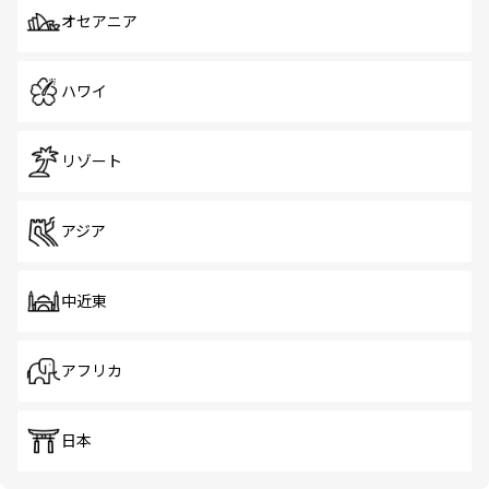
オセアニア
ハワイ
リゾート
アジア
中近東
アフリカ
日本