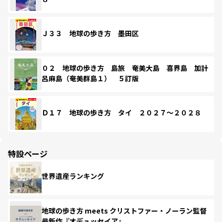
Ｊ３３ 地球の歩き方 墨田区
０２ 地球の歩き方 島旅 奄美大島 喜界島 加計
呂麻島（奄美群島１） ５訂版
Ｄ１７ 地球の歩き方 タイ ２０２７～２０２８
特設ページ
世界遺産ランキング
地球の歩き方 meets クリストファー・ノーラン監督
最新作『オデュッセイア』