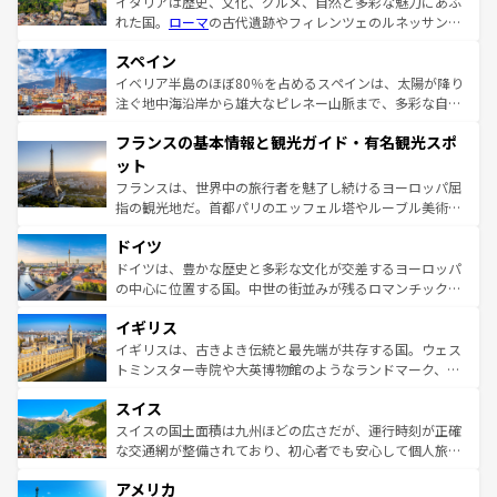
イタリアは歴史、文化、グルメ、自然と多彩な魅力にあふ
れた国。
ローマ
の古代遺跡やフィレンツェのルネッサンス
美術、ヴェネツィアの運河など、歴史あるスポットはもち
スペイン
ろん、トスカーナの美しい田園風景やアマルフィ海岸の絶
景など、自然景観も見逃せない。観光の合間には、本場の
イベリア半島のほぼ80％を占めるスペインは、太陽が降り
ピザやパスタなど、絶品のイタリア料理を堪能することも
注ぐ地中海沿岸から雄大なピレネー山脈まで、多彩な自然
できる。朝目覚めてから夜眠るまで、すべての瞬間を楽し
と文化が詰まったヨーロッパ屈指の旅行先だ。多様な地域
フランスの基本情報と観光ガイド・有名観光スポ
ませてくれるイタリアで、忘れられない旅をしてみよう！
文化が根付くこの国では、情熱的なフラメンコ、熱気あふ
なお、新着のイタリア情報は
コンテンツ一覧
を参照してほ
れる闘牛、そして美味しいタパスが生活の一部となってい
ット
しい。
る。首都マドリードの洗練された雰囲気や、バルセロナの
フランスは、世界中の旅行者を魅了し続けるヨーロッパ屈
アートに溢れた街角から、地方では古代ローマ遺跡や中世
指の観光地だ。首都パリのエッフェル塔やルーブル美術館
の城塞都市、穏やかなビーチリゾートまで多彩な表情を見
といった象徴的なスポットから、田舎町の古風な美しさま
せる。地方によって風土や気候が異なるスペインはその個
ドイツ
で、幅広い魅力が詰まっている。華麗な宮殿、歴史的な大
性で訪れる人を魅了する。 なお、新着のスペイン情報は
コ
聖堂、美しいビーチ、そして豊かな自然が、訪れる者を心
ドイツは、豊かな歴史と多彩な文化が交差するヨーロッパ
ンテンツ一覧
を参照してほしい。
から魅了する。また、フランスは美食の国としても知ら
の中心に位置する国。中世の街並みが残るロマンチック街
れ、フランス料理はユネスコ無形文化遺産にも登録されて
道から、未来を先取りするようなモダンな都市まで多様な
イギリス
いる。シャンパンの発祥地であるランス、プロヴァンスの
顔を持つこの国は、どこを歩いても飽きることがない。ベ
香り高いラベンダー畑など、多彩な楽しみ方が可能だ。さ
ルリンの文化的活気、バイエルン州のアルプスの絶景、そ
イギリスは、古きよき伝統と最先端が共存する国。ウェス
らに、パリ以外の地域にも魅力が溢れており、どの街角に
してライン川沿いのワイン畑といった風景は必見。ビール
トミンスター寺院や大英博物館のようなランドマーク、歴
も豊かな歴史と文化が息づいている。パリ以外の個性あふ
とソーセージを味わいながら地元の人と過ごす楽しい時間
史ある大学都市、美しい丘陵地帯や牧歌的な風景など、エ
れる地方に足を運ぶとそれぞれで全く異なる文化を体験で
スイス
は、お酒好きな人にはぜひ体験してほしい。 なお、新着の
リアごとに異なる魅力がある。また、優雅なアフタヌーン
きるだろう。 なお、新着のフランス情報は
コンテンツ一覧
ドイツ情報は
コンテンツ一覧
を参照してほしい。
ティー、ビール好きにはたまらない英国パブ、サッカー観
スイスの国土面積は九州ほどの広さだが、運行時刻が正確
を参照してほしい。
戦など、本場だからこそできる体験も豊富。イギリスを旅
な交通網が整備されており、初心者でも安心して個人旅行
して楽しみつくそう。 なお、新着のイギリス情報は
コンテ
を楽しめる。日本同様に時刻表どおりの旅が可能だ。中世
アメリカ
ンツ一覧
を参照してほしい。
の建物がそのまま残る町や、スイスならではのユニークな