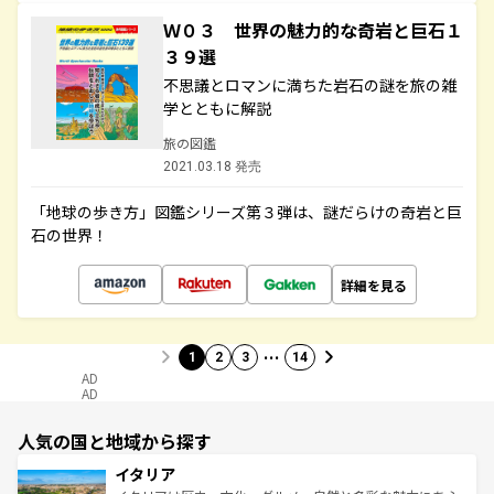
Ｗ０３ 世界の魅力的な奇岩と巨石１
３９選
不思議とロマンに満ちた岩石の謎を旅の雑
学とともに解説
旅の図鑑
2021.03.18 発売
「地球の歩き方」図鑑シリーズ第３弾は、謎だらけの奇岩と巨
石の世界！
詳細を見る
…
1
2
3
14
AD
AD
人気の国と地域から探す
イタリア