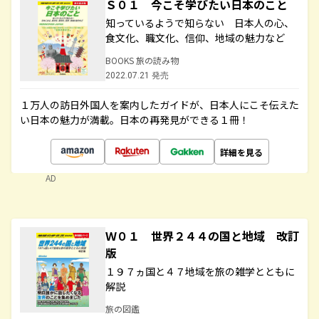
Ｓ０１ 今こそ学びたい日本のこと
知っているようで知らない 日本人の心、
食文化、職文化、信仰、地域の魅力など
BOOKS 旅の読み物
2022.07.21 発売
１万人の訪日外国人を案内したガイドが、日本人にこそ伝えた
い日本の魅力が満載。日本の再発見ができる１冊！
詳細を見る
AD
Ｗ０１ 世界２４４の国と地域 改訂
版
１９７ヵ国と４７地域を旅の雑学とともに
解説
旅の図鑑