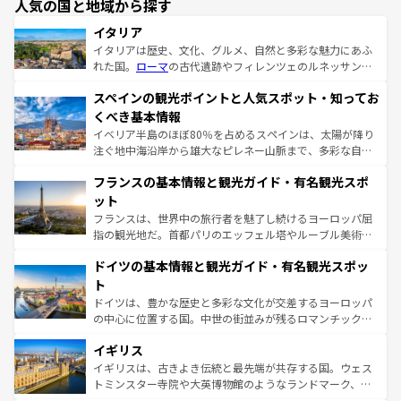
人気の国と地域から探す
イタリア
イタリアは歴史、文化、グルメ、自然と多彩な魅力にあふ
れた国。
ローマ
の古代遺跡やフィレンツェのルネッサンス
美術、ヴェネツィアの運河など、歴史あるスポットはもち
スペインの観光ポイントと人気スポット・知ってお
ろん、トスカーナの美しい田園風景やアマルフィ海岸の絶
景など、自然景観も見逃せない。観光の合間には、本場の
くべき基本情報
ピザやパスタなど、絶品のイタリア料理を堪能することも
イベリア半島のほぼ80％を占めるスペインは、太陽が降り
できる。朝目覚めてから夜眠るまで、すべての瞬間を楽し
注ぐ地中海沿岸から雄大なピレネー山脈まで、多彩な自然
ませてくれるイタリアで、忘れられない旅をしてみよう！
と文化が詰まったヨーロッパ屈指の旅行先だ。多様な地域
なお、新着のイタリア情報は
コンテンツ一覧
を参照してほ
フランスの基本情報と観光ガイド・有名観光スポ
文化が根付くこの国では、情熱的なフラメンコ、熱気あふ
しい。
れる闘牛、そして美味しいタパスが生活の一部となってい
ット
る。首都マドリードの洗練された雰囲気や、バルセロナの
フランスは、世界中の旅行者を魅了し続けるヨーロッパ屈
アートに溢れた街角から、地方では古代ローマ遺跡や中世
指の観光地だ。首都パリのエッフェル塔やルーブル美術館
の城塞都市、穏やかなビーチリゾートまで多彩な表情を見
といった象徴的なスポットから、田舎町の古風な美しさま
せる。地方によって風土や気候が異なるスペインはその個
ドイツの基本情報と観光ガイド・有名観光スポッ
で、幅広い魅力が詰まっている。華麗な宮殿、歴史的な大
性で訪れる人を魅了する。 なお、新着のスペイン情報は
コ
聖堂、美しいビーチ、そして豊かな自然が、訪れる者を心
ト
ンテンツ一覧
を参照してほしい。
から魅了する。また、フランスは美食の国としても知ら
ドイツは、豊かな歴史と多彩な文化が交差するヨーロッパ
れ、フランス料理はユネスコ無形文化遺産にも登録されて
の中心に位置する国。中世の街並みが残るロマンチック街
いる。シャンパンの発祥地であるランス、プロヴァンスの
道から、未来を先取りするようなモダンな都市まで多様な
香り高いラベンダー畑など、多彩な楽しみ方が可能だ。さ
イギリス
顔を持つこの国は、どこを歩いても飽きることがない。ベ
らに、パリ以外の地域にも魅力が溢れており、どの街角に
ルリンの文化的活気、バイエルン州のアルプスの絶景、そ
イギリスは、古きよき伝統と最先端が共存する国。ウェス
も豊かな歴史と文化が息づいている。パリ以外の個性あふ
してライン川沿いのワイン畑といった風景は必見。ビール
トミンスター寺院や大英博物館のようなランドマーク、歴
れる地方に足を運ぶとそれぞれで全く異なる文化を体験で
とソーセージを味わいながら地元の人と過ごす楽しい時間
史ある大学都市、美しい丘陵地帯や牧歌的な風景など、エ