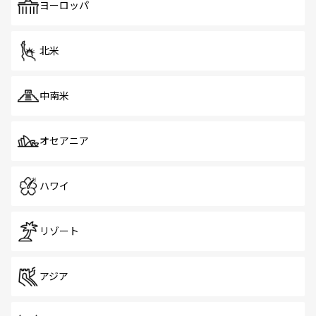
で、ホーカーズは地元の風情を楽しめる外せないスポット
ヨーロッパ
だ。訪れる人を飽きさせないシンガポールで、多様な魅力
を体感しよう。 なお、新着のシンガポール情報は
コンテン
ツ一覧
を参照してほしい。
北米
中南米
オセアニア
ハワイ
リゾート
アジア