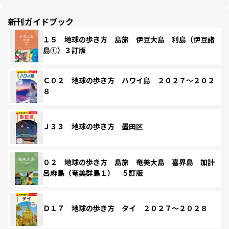
新刊ガイドブック
１５ 地球の歩き方 島旅 伊豆大島 利島（伊豆諸
島①）３訂版
Ｃ０２ 地球の歩き方 ハワイ島 ２０２７～２０２
８
Ｊ３３ 地球の歩き方 墨田区
０２ 地球の歩き方 島旅 奄美大島 喜界島 加計
呂麻島（奄美群島１） ５訂版
Ｄ１７ 地球の歩き方 タイ ２０２７～２０２８