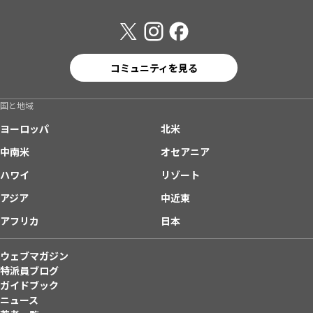
コミュニティを見る
国と地域
ヨーロッパ
北米
中南米
オセアニア
ハワイ
リゾート
アジア
中近東
アフリカ
日本
ウェブマガジン
特派員ブログ
ガイドブック
ニュース