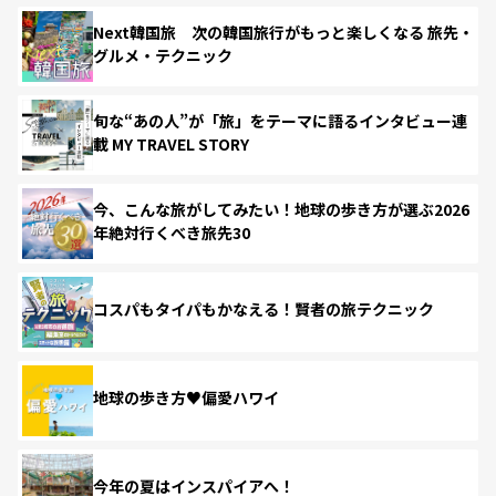
Next韓国旅 次の韓国旅行がもっと楽しくなる 旅先・
グルメ・テクニック
旬な“あの人”が「旅」をテーマに語るインタビュー連
載 MY TRAVEL STORY
今、こんな旅がしてみたい！地球の歩き方が選ぶ2026
年絶対行くべき旅先30
コスパもタイパもかなえる！賢者の旅テクニック
地球の歩き方♥偏愛ハワイ
今年の夏はインスパイアへ！