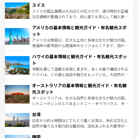
きるだろう。 なお、新着のフランス情報は
コンテンツ一覧
スイス
は、お酒好きな人にはぜひ体験してほしい。 なお、新着の
リアごとに異なる魅力がある。また、優雅なアフタヌーン
を参照してほしい。
ドイツ情報は
コンテンツ一覧
を参照してほしい。
ティー、ビール好きにはたまらない英国パブ、サッカー観
スイスの国土面積は九州ほどの広さだが、運行時刻が正確
戦など、本場だからこそできる体験も豊富。イギリスを旅
な交通網が整備されており、初心者でも安心して個人旅行
して楽しみつくそう。 なお、新着のイギリス情報は
コンテ
を楽しめる。日本同様に時刻表どおりの旅が可能だ。中世
アメリカの基本情報と観光ガイド・有名観光スポ
ンツ一覧
を参照してほしい。
の建物がそのまま残る町や、スイスならではのユニークな
博物館もあり、アルプス観光だけでなく町歩きも満喫する
ット
ことができる。国民の所得が高いため物価も高いが、旅行
アメリカ合衆国は、広大な土地と多様な文化が魅力の国。
者向けの交通パス提供のサービスもあり、うまく活用すれ
東海岸の都市部から西海岸のカリフォルニアまで、訪れる
ば市内交通費無料で観光を楽しむこともできる。 なお、新
場所ごとに異なる風景と体験が待っている。ニューヨーク
着のスイス情報は
コンテンツ一覧
を参照してほしい。
ハワイの基本情報と観光ガイド・有名観光スポッ
のような巨大都市は、観光、ショッピング、エンターテイ
ンメントが詰まった刺激的なスポットだ。一方、アメリカ
ト
西部には大自然が広がり、グランドキャニオンやイエロー
年間を通じて温暖な気候に恵まれ、多くの島で構成される
ストーン国立公園といった絶景が堪能できる。さらに、南
ハワイは、どの島も独自の魅力をもっている。大自然の神
部のニューオーリンズでは、音楽と美食が融合した独特の
秘を感じたいなら、火山が生み出した壮大な景観を誇るハ
文化が魅力。旅行者はアメリカの各地域で異なる魅力を楽
オーストラリアの基本情報と観光ガイド・有名観
ワイ島は見逃せない。また、定番の観光地といえばオアフ
しみながら、その多様性と豊かな歴史を感じることができ
島だが、静かな自然を求めるならマウイ島やカウアイ島が
光スポット
るだろう。車でのロードトリップや列車の旅も、アメリカ
おすすめ。エメラルドグリーンに輝く海をはじめ、豊かな
オーストラリアは、壮大な自然と多様な文化が魅力の国。
ならではの贅沢な旅のスタイルだ。 なお、新着のアメリカ
文化や歴史が息づいている。「アロハスピリット」と呼ば
シドニーのシンボルであるシドニー・オペラハウス、オー
情報は
コンテンツ一覧
を参照してほしい。
れるおもてなしの心で訪れる人々を迎えてくれるハワイの
ストラリア東海岸北部に広がる大サンゴ礁地帯グレートバ
人々、おいしいローカルフードやハワイアンミュージッ
台湾
リアリーフや大陸中央部にそびえるウルル（エアーズロッ
ク、伝統的なフラダンスなど、すべてがハワイの魅力を彩
ク）、タスマニアの美しい原生林やケアンズの熱帯雨林な
日本から約４時間ほどでたどり着く台湾は、多彩な文化と
っている。訪れるたびに新しい発見と感動が待っているハ
ど、見どころがたくさん。また、カフェやワイン、オージ
自然が織りなす魅力的な観光地。活気あふれる大都市の台
ワイを、存分に味わってほしい。 なお、新着のハワイ情報
ービーフなどの食文化も豊かで、美味しいものであふれて
北やノスタルジックな町並みが人気な九份（ジォウフェ
は
コンテンツ一覧
を参照してほしい。
韓国
いる。アクティビティも充実しており、サーフィンやダイ
ン）、静ひつな山岳地帯である台湾東部など、都市の喧騒