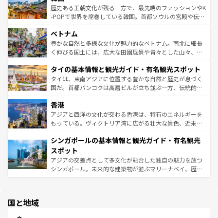
ビング、ハイキングなど、アウトドア好きにはたまらな
と山間の静けさが共存しており、訪れる人に新しい発見と
歴史ある王朝文化が残る一方で、最先端のファッションやK
い。オーストラリアの多彩な魅力を存分に味わいつくそ
驚きをもたらしてくれる。また、奥深い台湾の食文化も魅
-POPで世界を席巻している韓国。首都ソウルの宮殿や伝統
う。 なお、新着のオーストラリア情報は
コンテンツ一覧
を
力で、夜市などの屋台グルメから高級料理、ヘルシーで美
家屋が並ぶエリアでは韓国の歴史と文化に浸ることがで
参照してほしい。
ベトナム
容にもいいと評判のスイーツなど、バラエティ豊かな料理
き、地方に足を延ばせば四季折々の自然美を楽しむことが
が味わえる。 なお、新着の台湾情報は
コンテンツ一覧
を参
できる。そして、キムチや焼肉、絶品のストリートフード
豊かな自然と多様な文化が魅力的なベトナム。南北に細長
照してほしい。
まで、さまざまな韓国料理が待っている。夜には、韓国な
く伸びる国土には、広大な田園風景や青々とした山々、世
らではのナイトライフも堪能できる。あたたかいホスピタ
界遺産に登録された壮大な自然景観が点在し、都市部では
タイの基本情報と観光ガイド・有名観光スポット
リティに包まれながら、韓国の多彩な魅力を心ゆくまで味
急速な発展と共に伝統が息づく。ハノイの古い町並みやホ
わってみてほしい。 なお、新着の韓国情報は
コンテンツ一
ーチミン市のフランス統治時代の建物も、独特の雰囲気を
タイは、東南アジアに位置する豊かな自然と歴史が息づく
覧
を参照してほしい。
醸し出している。また、バラエティの豊かさとおいしさで
国だ。首都バンコクは高層ビルが立ち並ぶ一方、伝統的な
世界中の食通を魅了してやまないベトナム料理も魅力のひ
寺院や市場がいたるところに点在し、古きよき文化と現代
香港
とつ。フォーやバインミー、ベトナムコーヒーなどは、ぜ
の活気が交差している。北部ではチェンマイなどの山岳地
ひ現地で味わいたい。どの地域を訪れてもあたたかい人々
帯で自然と触れ合い、南部ではプーケットやクラビの美し
アジアと西洋の文化が交わる香港は、特有のエネルギーを
が旅行者を迎えてくれるので、きっと忘れられない旅にな
いビーチでリゾート気分を楽しむことができる。タイ料理
もっている。ヴィクトリア湾に広がる壮大な景色、近未来
るはずだ。 なお、新着のベトナム情報は
コンテンツ一覧
を
は世界的に有名で、屋台から高級レストランまで味覚を刺
的なアートスポット、そして歴史と現代が融合した町並
参照してほしい。
シンガポールの基本情報と観光ガイド・有名観光
激する。気候は一年中温暖で、どの季節にも異なる楽しみ
み、どこを訪れても感動するはず。観光スポットが密集し
が待っている。親しみやすいタイの人々、仏教を中心とし
ており、効率よく見どころを回れるのも魅力。息をのむよ
スポット
た文化、そして多様な観光資源が、訪れる旅人を魅了し続
うな絶景から文化的な体験まで、香港を存分に楽しみ尽く
アジアの交差点として多文化が融合した独自の魅力を放つ
ける。 なお、新着のタイ情報は
コンテンツ一覧
を参照して
そう。 なお、新着の香港情報は
コンテンツ一覧
を参照して
シンガポール。未来的な建築物が並ぶマリーナベイ、歴史
ほしい。
ほしい。
と伝統を感じられるエスニックタウン、多数の緑豊かな公
園や自然保護区など、自然が調和した近代的な景観と文化
の多様性あふれるカラフルな町は、どこを歩いても新しい
国と地域
発見がある。さらに、治安のよさや充実した公共交通機関
も、旅行者にとっては魅力的なポイント。グルメも豊富