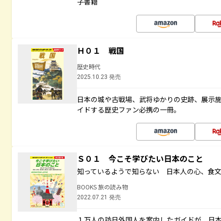
子書籍
Ｈ０１ 戦国
歴史時代
2025.10.23 発売
日本の城や古戦場、武将ゆかりの史跡、展示
イドする歴史ファン必携の一冊。
Ｓ０１ 今こそ学びたい日本のこと
知っているようで知らない 日本人の心、食
BOOKS 旅の読み物
2022.07.21 発売
１万人の訪日外国人を案内したガイドが、日