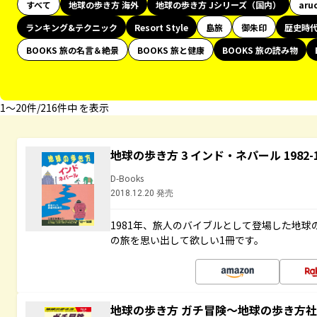
すべて
地球の歩き方 海外
地球の歩き方 Jシリーズ（国内）
aru
ランキング&テクニック
Resort Style
島旅
御朱印
歴史時
BOOKS 旅の名言＆絶景
BOOKS 旅と健康
BOOKS 旅の読み物
1〜20件/216件中 を表示
地球の歩き方 3 インド・ネパール 1982
D-Books
2018.12.20 発売
1981年、旅人のバイブルとして登場した地
の旅を思い出して欲しい1冊です。
地球の歩き方 ガチ冒険～地球の歩き方