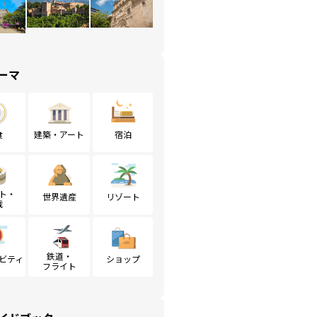
ーマ
食
建築・アート
宿泊
ト・
世界遺産
リゾート
戦
鉄道・
ビティ
ショップ
フライト