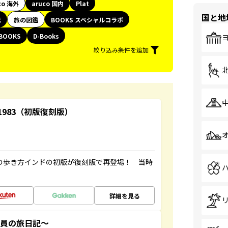
co 海外
aruco 国内
Plat
国と地
代
旅の図鑑
BOOKS スペシャルコラボ
BOOKS
D-Books
絞り込み条件を追加
-1983（初版復刻版）
球の歩き方インドの初版が復刻版で再登場！ 当時
詳細を見る
社員の旅日記～