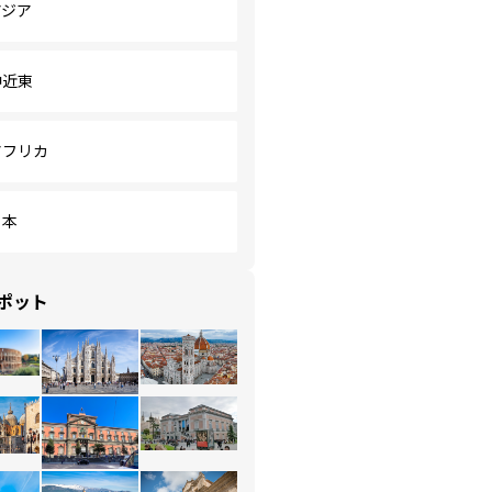
アジア
中近東
アフリカ
日本
ポット