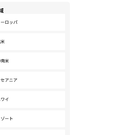
域
ヨーロッパ
北米
中南米
オセアニア
ハワイ
リゾート