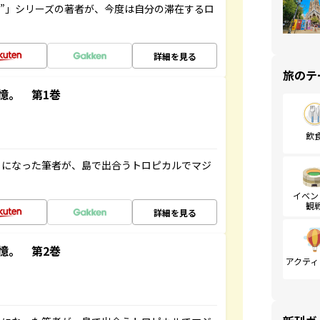
ト”」シリーズの著者が、今度は自分の滞在するロ
詳細を見る
旅のテ
憶。 第1巻
飲
とになった筆者が、島で出合うトロピカルでマジ
イベン
観
詳細を見る
憶。 第2巻
アクティ