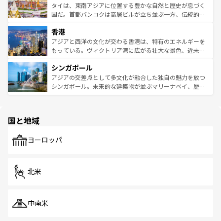
わってみてほしい。 なお、新着の韓国情報は
コンテンツ一
ーチミン市のフランス統治時代の建物も、独特の雰囲気を
タイは、東南アジアに位置する豊かな自然と歴史が息づく
覧
を参照してほしい。
醸し出している。また、バラエティの豊かさとおいしさで
国だ。首都バンコクは高層ビルが立ち並ぶ一方、伝統的な
世界中の食通を魅了してやまないベトナム料理も魅力のひ
寺院や市場がいたるところに点在し、古きよき文化と現代
香港
とつ。フォーやバインミー、ベトナムコーヒーなどは、ぜ
の活気が交差している。北部ではチェンマイなどの山岳地
ひ現地で味わいたい。どの地域を訪れてもあたたかい人々
帯で自然と触れ合い、南部ではプーケットやクラビの美し
アジアと西洋の文化が交わる香港は、特有のエネルギーを
が旅行者を迎えてくれるので、きっと忘れられない旅にな
いビーチでリゾート気分を楽しむことができる。タイ料理
もっている。ヴィクトリア湾に広がる壮大な景色、近未来
るはずだ。 なお、新着のベトナム情報は
コンテンツ一覧
を
は世界的に有名で、屋台から高級レストランまで味覚を刺
的なアートスポット、そして歴史と現代が融合した町並
参照してほしい。
シンガポール
激する。気候は一年中温暖で、どの季節にも異なる楽しみ
み、どこを訪れても感動するはず。観光スポットが密集し
が待っている。親しみやすいタイの人々、仏教を中心とし
ており、効率よく見どころを回れるのも魅力。息をのむよ
アジアの交差点として多文化が融合した独自の魅力を放つ
た文化、そして多様な観光資源が、訪れる旅人を魅了し続
うな絶景から文化的な体験まで、香港を存分に楽しみ尽く
シンガポール。未来的な建築物が並ぶマリーナベイ、歴史
ける。 なお、新着のタイ情報は
コンテンツ一覧
を参照して
そう。 なお、新着の香港情報は
コンテンツ一覧
を参照して
と伝統を感じられるエスニックタウン、多数の緑豊かな公
ほしい。
ほしい。
園や自然保護区など、自然が調和した近代的な景観と文化
の多様性あふれるカラフルな町は、どこを歩いても新しい
国と地域
発見がある。さらに、治安のよさや充実した公共交通機関
も、旅行者にとっては魅力的なポイント。グルメも豊富
で、ホーカーズは地元の風情を楽しめる外せないスポット
ヨーロッパ
だ。訪れる人を飽きさせないシンガポールで、多様な魅力
を体感しよう。 なお、新着のシンガポール情報は
コンテン
ツ一覧
を参照してほしい。
北米
中南米