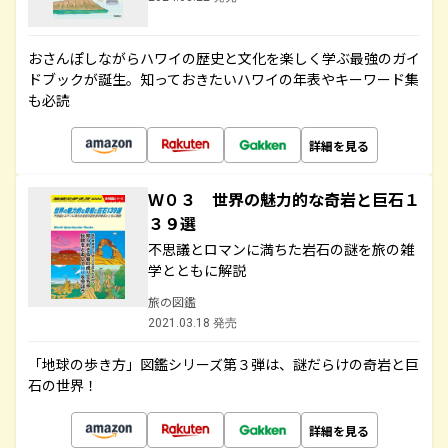
おさんぽしながらハワイの歴史と文化を楽しく学ぶ最強のガイ
ドブックが誕生。知っておきたいハワイの年表やキーワード集
も必読
詳細を見る
Ｗ０３ 世界の魅力的な奇岩と巨石１
３９選
不思議とロマンに満ちた岩石の謎を旅の雑
学とともに解説
旅の図鑑
2021.03.18 発売
「地球の歩き方」図鑑シリーズ第３弾は、謎だらけの奇岩と巨
石の世界！
詳細を見る