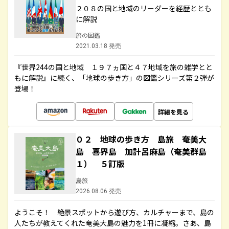
２０８の国と地域のリーダーを経歴ととも
に解説
旅の図鑑
2021.03.18 発売
『世界244の国と地域 １９７ヵ国と４７地域を旅の雑学とと
もに解説』に続く、「地球の歩き方」の図鑑シリーズ第２弾が
登場！
詳細を見る
０２ 地球の歩き方 島旅 奄美大
島 喜界島 加計呂麻島（奄美群島
１） ５訂版
島旅
2026.08.06 発売
ようこそ！ 絶景スポットから遊び方、カルチャーまで、島の
人たちが教えてくれた奄美大島の魅力を1冊に凝縮。さあ、島