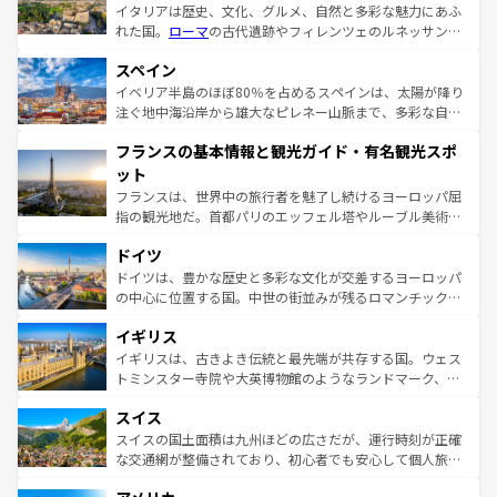
イタリアは歴史、文化、グルメ、自然と多彩な魅力にあふ
れた国。
ローマ
の古代遺跡やフィレンツェのルネッサンス
美術、ヴェネツィアの運河など、歴史あるスポットはもち
スペイン
ろん、トスカーナの美しい田園風景やアマルフィ海岸の絶
景など、自然景観も見逃せない。観光の合間には、本場の
イベリア半島のほぼ80％を占めるスペインは、太陽が降り
ピザやパスタなど、絶品のイタリア料理を堪能することも
注ぐ地中海沿岸から雄大なピレネー山脈まで、多彩な自然
できる。朝目覚めてから夜眠るまで、すべての瞬間を楽し
と文化が詰まったヨーロッパ屈指の旅行先だ。多様な地域
フランスの基本情報と観光ガイド・有名観光スポ
ませてくれるイタリアで、忘れられない旅をしてみよう！
文化が根付くこの国では、情熱的なフラメンコ、熱気あふ
なお、新着のイタリア情報は
コンテンツ一覧
を参照してほ
れる闘牛、そして美味しいタパスが生活の一部となってい
ット
しい。
る。首都マドリードの洗練された雰囲気や、バルセロナの
フランスは、世界中の旅行者を魅了し続けるヨーロッパ屈
アートに溢れた街角から、地方では古代ローマ遺跡や中世
指の観光地だ。首都パリのエッフェル塔やルーブル美術館
の城塞都市、穏やかなビーチリゾートまで多彩な表情を見
といった象徴的なスポットから、田舎町の古風な美しさま
せる。地方によって風土や気候が異なるスペインはその個
ドイツ
で、幅広い魅力が詰まっている。華麗な宮殿、歴史的な大
性で訪れる人を魅了する。 なお、新着のスペイン情報は
コ
聖堂、美しいビーチ、そして豊かな自然が、訪れる者を心
ドイツは、豊かな歴史と多彩な文化が交差するヨーロッパ
ンテンツ一覧
を参照してほしい。
から魅了する。また、フランスは美食の国としても知ら
の中心に位置する国。中世の街並みが残るロマンチック街
れ、フランス料理はユネスコ無形文化遺産にも登録されて
道から、未来を先取りするようなモダンな都市まで多様な
イギリス
いる。シャンパンの発祥地であるランス、プロヴァンスの
顔を持つこの国は、どこを歩いても飽きることがない。ベ
香り高いラベンダー畑など、多彩な楽しみ方が可能だ。さ
ルリンの文化的活気、バイエルン州のアルプスの絶景、そ
イギリスは、古きよき伝統と最先端が共存する国。ウェス
らに、パリ以外の地域にも魅力が溢れており、どの街角に
してライン川沿いのワイン畑といった風景は必見。ビール
トミンスター寺院や大英博物館のようなランドマーク、歴
も豊かな歴史と文化が息づいている。パリ以外の個性あふ
とソーセージを味わいながら地元の人と過ごす楽しい時間
史ある大学都市、美しい丘陵地帯や牧歌的な風景など、エ
れる地方に足を運ぶとそれぞれで全く異なる文化を体験で
スイス
は、お酒好きな人にはぜひ体験してほしい。 なお、新着の
リアごとに異なる魅力がある。また、優雅なアフタヌーン
きるだろう。 なお、新着のフランス情報は
コンテンツ一覧
ドイツ情報は
コンテンツ一覧
を参照してほしい。
ティー、ビール好きにはたまらない英国パブ、サッカー観
スイスの国土面積は九州ほどの広さだが、運行時刻が正確
を参照してほしい。
戦など、本場だからこそできる体験も豊富。イギリスを旅
な交通網が整備されており、初心者でも安心して個人旅行
して楽しみつくそう。 なお、新着のイギリス情報は
コンテ
を楽しめる。日本同様に時刻表どおりの旅が可能だ。中世