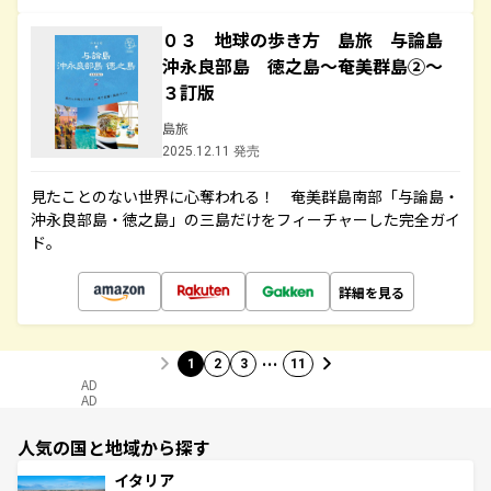
０３ 地球の歩き方 島旅 与論島
沖永良部島 徳之島～奄美群島②～
３訂版
島旅
2025.12.11 発売
見たことのない世界に心奪われる！ 奄美群島南部「与論島・
沖永良部島・徳之島」の三島だけをフィーチャーした完全ガイ
ド。
詳細を見る
…
1
2
3
11
AD
AD
人気の国と地域から探す
イタリア