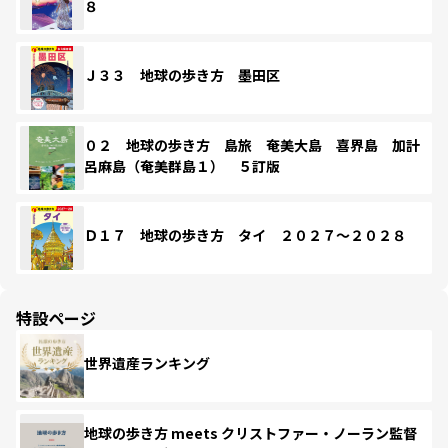
８
Ｊ３３ 地球の歩き方 墨田区
０２ 地球の歩き方 島旅 奄美大島 喜界島 加計
呂麻島（奄美群島１） ５訂版
Ｄ１７ 地球の歩き方 タイ ２０２７～２０２８
特設ページ
世界遺産ランキング
地球の歩き方 meets クリストファー・ノーラン監督