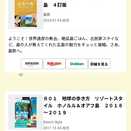
島 ４訂版
島旅
2024.07.04 発売
ようこそ！世界遺産の教会、絶品島ごはん、古民家ステイな
ど、島の人が教えてくれた五島の魅力をギュッと凝縮。さあ、
島旅へ。
詳細を見る
AD
Ｒ０１ 地球の歩き方 リゾートスタ
イル ホノルル＆オアフ島 ２０１８
～２０１９
Resort Style
2017.10.04 発売