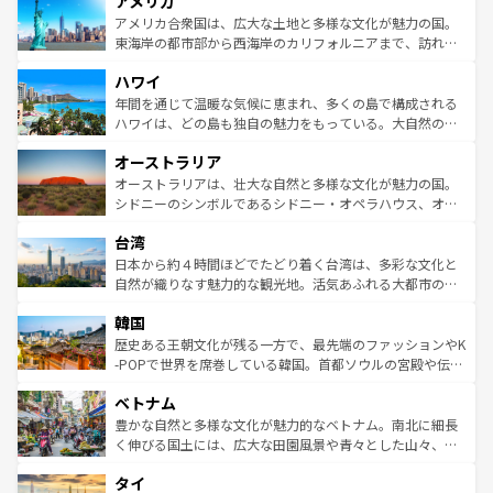
アメリカ
ンツ一覧
を参照してほしい。
の建物がそのまま残る町や、スイスならではのユニークな
博物館もあり、アルプス観光だけでなく町歩きも満喫する
アメリカ合衆国は、広大な土地と多様な文化が魅力の国。
ことができる。国民の所得が高いため物価も高いが、旅行
東海岸の都市部から西海岸のカリフォルニアまで、訪れる
者向けの交通パス提供のサービスもあり、うまく活用すれ
場所ごとに異なる風景と体験が待っている。ニューヨーク
ハワイ
ば市内交通費無料で観光を楽しむこともできる。 なお、新
のような巨大都市は、観光、ショッピング、エンターテイ
着のスイス情報は
コンテンツ一覧
を参照してほしい。
ンメントが詰まった刺激的なスポットだ。一方、アメリカ
年間を通じて温暖な気候に恵まれ、多くの島で構成される
西部には大自然が広がり、グランドキャニオンやイエロー
ハワイは、どの島も独自の魅力をもっている。大自然の神
ストーン国立公園といった絶景が堪能できる。さらに、南
秘を感じたいなら、火山が生み出した壮大な景観を誇るハ
オーストラリア
部のニューオーリンズでは、音楽と美食が融合した独特の
ワイ島は見逃せない。また、定番の観光地といえばオアフ
文化が魅力。旅行者はアメリカの各地域で異なる魅力を楽
島だが、静かな自然を求めるならマウイ島やカウアイ島が
オーストラリアは、壮大な自然と多様な文化が魅力の国。
しみながら、その多様性と豊かな歴史を感じることができ
おすすめ。エメラルドグリーンに輝く海をはじめ、豊かな
シドニーのシンボルであるシドニー・オペラハウス、オー
るだろう。車でのロードトリップや列車の旅も、アメリカ
文化や歴史が息づいている。「アロハスピリット」と呼ば
ストラリア東海岸北部に広がる大サンゴ礁地帯グレートバ
ならではの贅沢な旅のスタイルだ。 なお、新着のアメリカ
台湾
れるおもてなしの心で訪れる人々を迎えてくれるハワイの
リアリーフや大陸中央部にそびえるウルル（エアーズロッ
情報は
コンテンツ一覧
を参照してほしい。
人々、おいしいローカルフードやハワイアンミュージッ
ク）、タスマニアの美しい原生林やケアンズの熱帯雨林な
日本から約４時間ほどでたどり着く台湾は、多彩な文化と
ク、伝統的なフラダンスなど、すべてがハワイの魅力を彩
ど、見どころがたくさん。また、カフェやワイン、オージ
自然が織りなす魅力的な観光地。活気あふれる大都市の台
っている。訪れるたびに新しい発見と感動が待っているハ
ービーフなどの食文化も豊かで、美味しいものであふれて
北やノスタルジックな町並みが人気な九份（ジォウフェ
ワイを、存分に味わってほしい。 なお、新着のハワイ情報
韓国
いる。アクティビティも充実しており、サーフィンやダイ
ン）、静ひつな山岳地帯である台湾東部など、都市の喧騒
は
コンテンツ一覧
を参照してほしい。
ビング、ハイキングなど、アウトドア好きにはたまらな
と山間の静けさが共存しており、訪れる人に新しい発見と
歴史ある王朝文化が残る一方で、最先端のファッションやK
い。オーストラリアの多彩な魅力を存分に味わいつくそ
驚きをもたらしてくれる。また、奥深い台湾の食文化も魅
-POPで世界を席巻している韓国。首都ソウルの宮殿や伝統
う。 なお、新着のオーストラリア情報は
コンテンツ一覧
を
力で、夜市などの屋台グルメから高級料理、ヘルシーで美
家屋が並ぶエリアでは韓国の歴史と文化に浸ることがで
参照してほしい。
ベトナム
容にもいいと評判のスイーツなど、バラエティ豊かな料理
き、地方に足を延ばせば四季折々の自然美を楽しむことが
が味わえる。 なお、新着の台湾情報は
コンテンツ一覧
を参
できる。そして、キムチや焼肉、絶品のストリートフード
豊かな自然と多様な文化が魅力的なベトナム。南北に細長
照してほしい。
まで、さまざまな韓国料理が待っている。夜には、韓国な
く伸びる国土には、広大な田園風景や青々とした山々、世
らではのナイトライフも堪能できる。あたたかいホスピタ
界遺産に登録された壮大な自然景観が点在し、都市部では
タイ
リティに包まれながら、韓国の多彩な魅力を心ゆくまで味
急速な発展と共に伝統が息づく。ハノイの古い町並みやホ