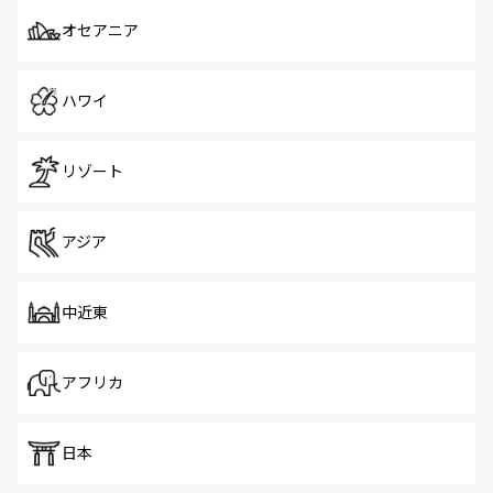
オセアニア
ハワイ
リゾート
アジア
中近東
アフリカ
日本