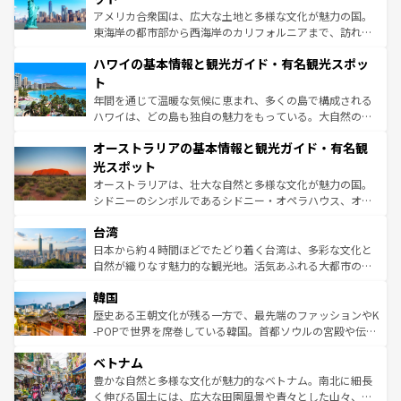
ことができる。国民の所得が高いため物価も高いが、旅行
アメリカ合衆国は、広大な土地と多様な文化が魅力の国。
者向けの交通パス提供のサービスもあり、うまく活用すれ
東海岸の都市部から西海岸のカリフォルニアまで、訪れる
ば市内交通費無料で観光を楽しむこともできる。 なお、新
場所ごとに異なる風景と体験が待っている。ニューヨーク
着のスイス情報は
コンテンツ一覧
を参照してほしい。
ハワイの基本情報と観光ガイド・有名観光スポッ
のような巨大都市は、観光、ショッピング、エンターテイ
ンメントが詰まった刺激的なスポットだ。一方、アメリカ
ト
西部には大自然が広がり、グランドキャニオンやイエロー
年間を通じて温暖な気候に恵まれ、多くの島で構成される
ストーン国立公園といった絶景が堪能できる。さらに、南
ハワイは、どの島も独自の魅力をもっている。大自然の神
部のニューオーリンズでは、音楽と美食が融合した独特の
秘を感じたいなら、火山が生み出した壮大な景観を誇るハ
文化が魅力。旅行者はアメリカの各地域で異なる魅力を楽
オーストラリアの基本情報と観光ガイド・有名観
ワイ島は見逃せない。また、定番の観光地といえばオアフ
しみながら、その多様性と豊かな歴史を感じることができ
島だが、静かな自然を求めるならマウイ島やカウアイ島が
光スポット
るだろう。車でのロードトリップや列車の旅も、アメリカ
おすすめ。エメラルドグリーンに輝く海をはじめ、豊かな
オーストラリアは、壮大な自然と多様な文化が魅力の国。
ならではの贅沢な旅のスタイルだ。 なお、新着のアメリカ
文化や歴史が息づいている。「アロハスピリット」と呼ば
シドニーのシンボルであるシドニー・オペラハウス、オー
情報は
コンテンツ一覧
を参照してほしい。
れるおもてなしの心で訪れる人々を迎えてくれるハワイの
ストラリア東海岸北部に広がる大サンゴ礁地帯グレートバ
人々、おいしいローカルフードやハワイアンミュージッ
台湾
リアリーフや大陸中央部にそびえるウルル（エアーズロッ
ク、伝統的なフラダンスなど、すべてがハワイの魅力を彩
ク）、タスマニアの美しい原生林やケアンズの熱帯雨林な
日本から約４時間ほどでたどり着く台湾は、多彩な文化と
っている。訪れるたびに新しい発見と感動が待っているハ
ど、見どころがたくさん。また、カフェやワイン、オージ
自然が織りなす魅力的な観光地。活気あふれる大都市の台
ワイを、存分に味わってほしい。 なお、新着のハワイ情報
ービーフなどの食文化も豊かで、美味しいものであふれて
北やノスタルジックな町並みが人気な九份（ジォウフェ
は
コンテンツ一覧
を参照してほしい。
韓国
いる。アクティビティも充実しており、サーフィンやダイ
ン）、静ひつな山岳地帯である台湾東部など、都市の喧騒
ビング、ハイキングなど、アウトドア好きにはたまらな
と山間の静けさが共存しており、訪れる人に新しい発見と
歴史ある王朝文化が残る一方で、最先端のファッションやK
い。オーストラリアの多彩な魅力を存分に味わいつくそ
驚きをもたらしてくれる。また、奥深い台湾の食文化も魅
-POPで世界を席巻している韓国。首都ソウルの宮殿や伝統
う。 なお、新着のオーストラリア情報は
コンテンツ一覧
を
力で、夜市などの屋台グルメから高級料理、ヘルシーで美
家屋が並ぶエリアでは韓国の歴史と文化に浸ることがで
参照してほしい。
ベトナム
容にもいいと評判のスイーツなど、バラエティ豊かな料理
き、地方に足を延ばせば四季折々の自然美を楽しむことが
が味わえる。 なお、新着の台湾情報は
コンテンツ一覧
を参
できる。そして、キムチや焼肉、絶品のストリートフード
豊かな自然と多様な文化が魅力的なベトナム。南北に細長
照してほしい。
まで、さまざまな韓国料理が待っている。夜には、韓国な
く伸びる国土には、広大な田園風景や青々とした山々、世