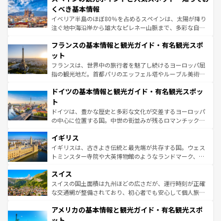
景など、自然景観も見逃せない。観光の合間には、本場の
くべき基本情報
ピザやパスタなど、絶品のイタリア料理を堪能することも
イベリア半島のほぼ80％を占めるスペインは、太陽が降り
できる。朝目覚めてから夜眠るまで、すべての瞬間を楽し
注ぐ地中海沿岸から雄大なピレネー山脈まで、多彩な自然
ませてくれるイタリアで、忘れられない旅をしてみよう！
と文化が詰まったヨーロッパ屈指の旅行先だ。多様な地域
なお、新着のイタリア情報は
コンテンツ一覧
を参照してほ
フランスの基本情報と観光ガイド・有名観光スポ
文化が根付くこの国では、情熱的なフラメンコ、熱気あふ
しい。
れる闘牛、そして美味しいタパスが生活の一部となってい
ット
る。首都マドリードの洗練された雰囲気や、バルセロナの
フランスは、世界中の旅行者を魅了し続けるヨーロッパ屈
アートに溢れた街角から、地方では古代ローマ遺跡や中世
指の観光地だ。首都パリのエッフェル塔やルーブル美術館
の城塞都市、穏やかなビーチリゾートまで多彩な表情を見
といった象徴的なスポットから、田舎町の古風な美しさま
せる。地方によって風土や気候が異なるスペインはその個
ドイツの基本情報と観光ガイド・有名観光スポッ
で、幅広い魅力が詰まっている。華麗な宮殿、歴史的な大
性で訪れる人を魅了する。 なお、新着のスペイン情報は
コ
聖堂、美しいビーチ、そして豊かな自然が、訪れる者を心
ト
ンテンツ一覧
を参照してほしい。
から魅了する。また、フランスは美食の国としても知ら
ドイツは、豊かな歴史と多彩な文化が交差するヨーロッパ
れ、フランス料理はユネスコ無形文化遺産にも登録されて
の中心に位置する国。中世の街並みが残るロマンチック街
いる。シャンパンの発祥地であるランス、プロヴァンスの
道から、未来を先取りするようなモダンな都市まで多様な
香り高いラベンダー畑など、多彩な楽しみ方が可能だ。さ
イギリス
顔を持つこの国は、どこを歩いても飽きることがない。ベ
らに、パリ以外の地域にも魅力が溢れており、どの街角に
ルリンの文化的活気、バイエルン州のアルプスの絶景、そ
イギリスは、古きよき伝統と最先端が共存する国。ウェス
も豊かな歴史と文化が息づいている。パリ以外の個性あふ
してライン川沿いのワイン畑といった風景は必見。ビール
トミンスター寺院や大英博物館のようなランドマーク、歴
れる地方に足を運ぶとそれぞれで全く異なる文化を体験で
とソーセージを味わいながら地元の人と過ごす楽しい時間
史ある大学都市、美しい丘陵地帯や牧歌的な風景など、エ
きるだろう。 なお、新着のフランス情報は
コンテンツ一覧
スイス
は、お酒好きな人にはぜひ体験してほしい。 なお、新着の
リアごとに異なる魅力がある。また、優雅なアフタヌーン
を参照してほしい。
ドイツ情報は
コンテンツ一覧
を参照してほしい。
ティー、ビール好きにはたまらない英国パブ、サッカー観
スイスの国土面積は九州ほどの広さだが、運行時刻が正確
戦など、本場だからこそできる体験も豊富。イギリスを旅
な交通網が整備されており、初心者でも安心して個人旅行
して楽しみつくそう。 なお、新着のイギリス情報は
コンテ
を楽しめる。日本同様に時刻表どおりの旅が可能だ。中世
アメリカの基本情報と観光ガイド・有名観光スポ
ンツ一覧
を参照してほしい。
の建物がそのまま残る町や、スイスならではのユニークな
博物館もあり、アルプス観光だけでなく町歩きも満喫する
ット