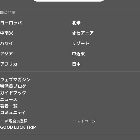
国と地域
ヨーロッパ
北米
中南米
オセアニア
ハワイ
リゾート
アジア
中近東
アフリカ
日本
ウェブマガジン
特派員ブログ
ガイドブック
ニュース
著者一覧
コミュニティ
新規会員登録
マイページ
GOOD LUCK TRIP