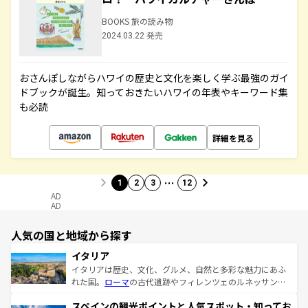
BOOKS 旅の読み物
2024.03.22 発売
おさんぽしながらハワイの歴史と文化を楽しく学ぶ最強のガイ
ドブックが誕生。知っておきたいハワイの年表やキーワード集
も必読
詳細を見る
…
1
2
3
12
AD
AD
人気の国と地域から探す
イタリア
イタリアは歴史、文化、グルメ、自然と多彩な魅力にあふ
れた国。
ローマ
の古代遺跡やフィレンツェのルネッサンス
美術、ヴェネツィアの運河など、歴史あるスポットはもち
スペインの観光ポイントと人気スポット・知ってお
ろん、トスカーナの美しい田園風景やアマルフィ海岸の絶