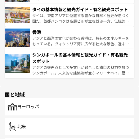
らではのナイトライフも堪能できる。あたたかいホスピタ
界遺産に登録された壮大な自然景観が点在し、都市部では
タイの基本情報と観光ガイド・有名観光スポット
リティに包まれながら、韓国の多彩な魅力を心ゆくまで味
急速な発展と共に伝統が息づく。ハノイの古い町並みやホ
わってみてほしい。 なお、新着の韓国情報は
コンテンツ一
ーチミン市のフランス統治時代の建物も、独特の雰囲気を
タイは、東南アジアに位置する豊かな自然と歴史が息づく
覧
を参照してほしい。
醸し出している。また、バラエティの豊かさとおいしさで
国だ。首都バンコクは高層ビルが立ち並ぶ一方、伝統的な
世界中の食通を魅了してやまないベトナム料理も魅力のひ
寺院や市場がいたるところに点在し、古きよき文化と現代
香港
とつ。フォーやバインミー、ベトナムコーヒーなどは、ぜ
の活気が交差している。北部ではチェンマイなどの山岳地
ひ現地で味わいたい。どの地域を訪れてもあたたかい人々
帯で自然と触れ合い、南部ではプーケットやクラビの美し
アジアと西洋の文化が交わる香港は、特有のエネルギーを
が旅行者を迎えてくれるので、きっと忘れられない旅にな
いビーチでリゾート気分を楽しむことができる。タイ料理
もっている。ヴィクトリア湾に広がる壮大な景色、近未来
るはずだ。 なお、新着のベトナム情報は
コンテンツ一覧
を
は世界的に有名で、屋台から高級レストランまで味覚を刺
的なアートスポット、そして歴史と現代が融合した町並
参照してほしい。
シンガポールの基本情報と観光ガイド・有名観光
激する。気候は一年中温暖で、どの季節にも異なる楽しみ
み、どこを訪れても感動するはず。観光スポットが密集し
が待っている。親しみやすいタイの人々、仏教を中心とし
ており、効率よく見どころを回れるのも魅力。息をのむよ
スポット
た文化、そして多様な観光資源が、訪れる旅人を魅了し続
うな絶景から文化的な体験まで、香港を存分に楽しみ尽く
アジアの交差点として多文化が融合した独自の魅力を放つ
ける。 なお、新着のタイ情報は
コンテンツ一覧
を参照して
そう。 なお、新着の香港情報は
コンテンツ一覧
を参照して
シンガポール。未来的な建築物が並ぶマリーナベイ、歴史
ほしい。
ほしい。
と伝統を感じられるエスニックタウン、多数の緑豊かな公
園や自然保護区など、自然が調和した近代的な景観と文化
の多様性あふれるカラフルな町は、どこを歩いても新しい
国と地域
発見がある。さらに、治安のよさや充実した公共交通機関
も、旅行者にとっては魅力的なポイント。グルメも豊富
で、ホーカーズは地元の風情を楽しめる外せないスポット
ヨーロッパ
だ。訪れる人を飽きさせないシンガポールで、多様な魅力
を体感しよう。 なお、新着のシンガポール情報は
コンテン
ツ一覧
を参照してほしい。
北米