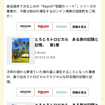
英会話本でおなじみの「Kayoの“秘密のノート”」シリーズの
著者が、今度は自分の滞在するロンドン南東の田舎町をご紹
介！
詳細を見る
とろとろトロピカル ある旅の記録と
記憶。 第1巻
D-Books
2018.03.29 発売
子供の頃から夢見ていた南の島に滞在することになった筆者
が、島で出合うトロピカルでマジカルな45日間の記録と記
憶。
詳細を見る
とろとろトロピカル ある旅の記録と