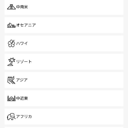
中南米
オセアニア
ハワイ
リゾート
アジア
中近東
アフリカ