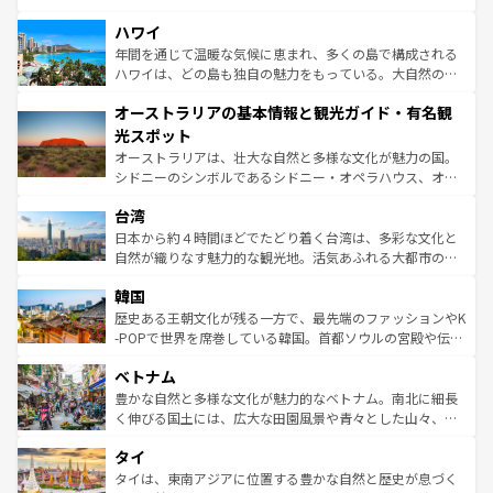
ば市内交通費無料で観光を楽しむこともできる。 なお、新
場所ごとに異なる風景と体験が待っている。ニューヨーク
着のスイス情報は
コンテンツ一覧
を参照してほしい。
ハワイ
のような巨大都市は、観光、ショッピング、エンターテイ
ンメントが詰まった刺激的なスポットだ。一方、アメリカ
年間を通じて温暖な気候に恵まれ、多くの島で構成される
西部には大自然が広がり、グランドキャニオンやイエロー
ハワイは、どの島も独自の魅力をもっている。大自然の神
ストーン国立公園といった絶景が堪能できる。さらに、南
秘を感じたいなら、火山が生み出した壮大な景観を誇るハ
オーストラリアの基本情報と観光ガイド・有名観
部のニューオーリンズでは、音楽と美食が融合した独特の
ワイ島は見逃せない。また、定番の観光地といえばオアフ
文化が魅力。旅行者はアメリカの各地域で異なる魅力を楽
島だが、静かな自然を求めるならマウイ島やカウアイ島が
光スポット
しみながら、その多様性と豊かな歴史を感じることができ
おすすめ。エメラルドグリーンに輝く海をはじめ、豊かな
オーストラリアは、壮大な自然と多様な文化が魅力の国。
るだろう。車でのロードトリップや列車の旅も、アメリカ
文化や歴史が息づいている。「アロハスピリット」と呼ば
シドニーのシンボルであるシドニー・オペラハウス、オー
ならではの贅沢な旅のスタイルだ。 なお、新着のアメリカ
れるおもてなしの心で訪れる人々を迎えてくれるハワイの
ストラリア東海岸北部に広がる大サンゴ礁地帯グレートバ
情報は
コンテンツ一覧
を参照してほしい。
人々、おいしいローカルフードやハワイアンミュージッ
台湾
リアリーフや大陸中央部にそびえるウルル（エアーズロッ
ク、伝統的なフラダンスなど、すべてがハワイの魅力を彩
ク）、タスマニアの美しい原生林やケアンズの熱帯雨林な
日本から約４時間ほどでたどり着く台湾は、多彩な文化と
っている。訪れるたびに新しい発見と感動が待っているハ
ど、見どころがたくさん。また、カフェやワイン、オージ
自然が織りなす魅力的な観光地。活気あふれる大都市の台
ワイを、存分に味わってほしい。 なお、新着のハワイ情報
ービーフなどの食文化も豊かで、美味しいものであふれて
北やノスタルジックな町並みが人気な九份（ジォウフェ
は
コンテンツ一覧
を参照してほしい。
韓国
いる。アクティビティも充実しており、サーフィンやダイ
ン）、静ひつな山岳地帯である台湾東部など、都市の喧騒
ビング、ハイキングなど、アウトドア好きにはたまらな
と山間の静けさが共存しており、訪れる人に新しい発見と
歴史ある王朝文化が残る一方で、最先端のファッションやK
い。オーストラリアの多彩な魅力を存分に味わいつくそ
驚きをもたらしてくれる。また、奥深い台湾の食文化も魅
-POPで世界を席巻している韓国。首都ソウルの宮殿や伝統
う。 なお、新着のオーストラリア情報は
コンテンツ一覧
を
力で、夜市などの屋台グルメから高級料理、ヘルシーで美
家屋が並ぶエリアでは韓国の歴史と文化に浸ることがで
参照してほしい。
ベトナム
容にもいいと評判のスイーツなど、バラエティ豊かな料理
き、地方に足を延ばせば四季折々の自然美を楽しむことが
が味わえる。 なお、新着の台湾情報は
コンテンツ一覧
を参
できる。そして、キムチや焼肉、絶品のストリートフード
豊かな自然と多様な文化が魅力的なベトナム。南北に細長
照してほしい。
まで、さまざまな韓国料理が待っている。夜には、韓国な
く伸びる国土には、広大な田園風景や青々とした山々、世
らではのナイトライフも堪能できる。あたたかいホスピタ
界遺産に登録された壮大な自然景観が点在し、都市部では
タイ
リティに包まれながら、韓国の多彩な魅力を心ゆくまで味
急速な発展と共に伝統が息づく。ハノイの古い町並みやホ
わってみてほしい。 なお、新着の韓国情報は
コンテンツ一
ーチミン市のフランス統治時代の建物も、独特の雰囲気を
タイは、東南アジアに位置する豊かな自然と歴史が息づく