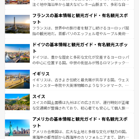
できる。朝目覚めてから夜眠るまで、すべての瞬間を楽し
注ぐ地中海沿岸から雄大なピレネー山脈まで、多彩な自然
ませてくれるイタリアで、忘れられない旅をしてみよう！
と文化が詰まったヨーロッパ屈指の旅行先だ。多様な地域
なお、新着のイタリア情報は
コンテンツ一覧
を参照してほ
フランスの基本情報と観光ガイド・有名観光スポ
文化が根付くこの国では、情熱的なフラメンコ、熱気あふ
しい。
れる闘牛、そして美味しいタパスが生活の一部となってい
ット
る。首都マドリードの洗練された雰囲気や、バルセロナの
フランスは、世界中の旅行者を魅了し続けるヨーロッパ屈
アートに溢れた街角から、地方では古代ローマ遺跡や中世
指の観光地だ。首都パリのエッフェル塔やルーブル美術館
の城塞都市、穏やかなビーチリゾートまで多彩な表情を見
といった象徴的なスポットから、田舎町の古風な美しさま
せる。地方によって風土や気候が異なるスペインはその個
ドイツの基本情報と観光ガイド・有名観光スポッ
で、幅広い魅力が詰まっている。華麗な宮殿、歴史的な大
性で訪れる人を魅了する。 なお、新着のスペイン情報は
コ
聖堂、美しいビーチ、そして豊かな自然が、訪れる者を心
ト
ンテンツ一覧
を参照してほしい。
から魅了する。また、フランスは美食の国としても知ら
ドイツは、豊かな歴史と多彩な文化が交差するヨーロッパ
れ、フランス料理はユネスコ無形文化遺産にも登録されて
の中心に位置する国。中世の街並みが残るロマンチック街
いる。シャンパンの発祥地であるランス、プロヴァンスの
道から、未来を先取りするようなモダンな都市まで多様な
香り高いラベンダー畑など、多彩な楽しみ方が可能だ。さ
イギリス
顔を持つこの国は、どこを歩いても飽きることがない。ベ
らに、パリ以外の地域にも魅力が溢れており、どの街角に
ルリンの文化的活気、バイエルン州のアルプスの絶景、そ
イギリスは、古きよき伝統と最先端が共存する国。ウェス
も豊かな歴史と文化が息づいている。パリ以外の個性あふ
してライン川沿いのワイン畑といった風景は必見。ビール
トミンスター寺院や大英博物館のようなランドマーク、歴
れる地方に足を運ぶとそれぞれで全く異なる文化を体験で
とソーセージを味わいながら地元の人と過ごす楽しい時間
史ある大学都市、美しい丘陵地帯や牧歌的な風景など、エ
きるだろう。 なお、新着のフランス情報は
コンテンツ一覧
スイス
は、お酒好きな人にはぜひ体験してほしい。 なお、新着の
リアごとに異なる魅力がある。また、優雅なアフタヌーン
を参照してほしい。
ドイツ情報は
コンテンツ一覧
を参照してほしい。
ティー、ビール好きにはたまらない英国パブ、サッカー観
スイスの国土面積は九州ほどの広さだが、運行時刻が正確
戦など、本場だからこそできる体験も豊富。イギリスを旅
な交通網が整備されており、初心者でも安心して個人旅行
して楽しみつくそう。 なお、新着のイギリス情報は
コンテ
を楽しめる。日本同様に時刻表どおりの旅が可能だ。中世
アメリカの基本情報と観光ガイド・有名観光スポ
ンツ一覧
を参照してほしい。
の建物がそのまま残る町や、スイスならではのユニークな
博物館もあり、アルプス観光だけでなく町歩きも満喫する
ット
ことができる。国民の所得が高いため物価も高いが、旅行
アメリカ合衆国は、広大な土地と多様な文化が魅力の国。
者向けの交通パス提供のサービスもあり、うまく活用すれ
東海岸の都市部から西海岸のカリフォルニアまで、訪れる