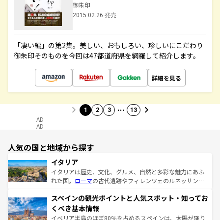
御朱印
2015.02.26 発売
「凄い編」の第2集。美しい、おもしろい、珍しいにこだわり
御朱印そのものを今回は47都道府県を網羅して紹介します。
詳細を見る
…
1
2
3
13
AD
AD
人気の国と地域から探す
イタリア
イタリアは歴史、文化、グルメ、自然と多彩な魅力にあふ
れた国。
ローマ
の古代遺跡やフィレンツェのルネッサンス
美術、ヴェネツィアの運河など、歴史あるスポットはもち
スペインの観光ポイントと人気スポット・知ってお
ろん、トスカーナの美しい田園風景やアマルフィ海岸の絶
景など、自然景観も見逃せない。観光の合間には、本場の
くべき基本情報
ピザやパスタなど、絶品のイタリア料理を堪能することも
イベリア半島のほぼ80％を占めるスペインは、太陽が降り