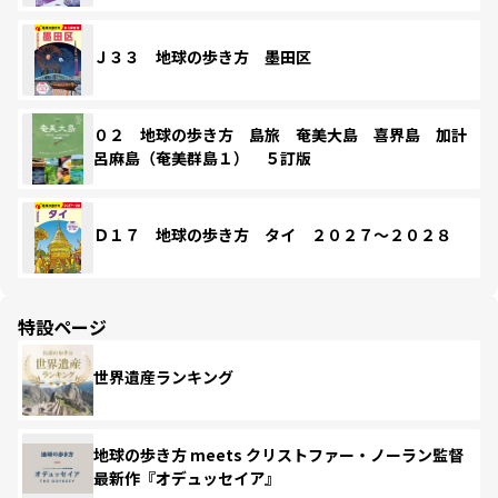
Ｊ３３ 地球の歩き方 墨田区
０２ 地球の歩き方 島旅 奄美大島 喜界島 加計
呂麻島（奄美群島１） ５訂版
Ｄ１７ 地球の歩き方 タイ ２０２７～２０２８
特設ページ
世界遺産ランキング
地球の歩き方 meets クリストファー・ノーラン監督
最新作『オデュッセイア』