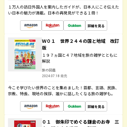
１万人の訪日外国人を案内したガイドが、日本人にこそ伝えた
い日本の魅力が満載。日本の再発見ができる１冊！
詳細を見る
Ｗ０１ 世界２４４の国と地域 改訂
版
１９７ヵ国と４７地域を旅の雑学とともに
解説
旅の図鑑
2024.07.18 発売
今こそ学びたい世界のことを集めました！首都、言語、民族、
宗教、特長、現地の挨拶、誰かに話したくなる旅の雑学も。
詳細を見る
０１ 御朱印でめぐる鎌倉のお寺 三