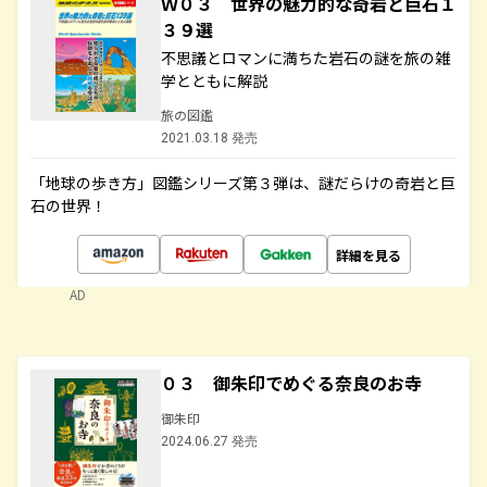
Ｗ０３ 世界の魅力的な奇岩と巨石１
３９選
不思議とロマンに満ちた岩石の謎を旅の雑
学とともに解説
旅の図鑑
2021.03.18 発売
「地球の歩き方」図鑑シリーズ第３弾は、謎だらけの奇岩と巨
石の世界！
詳細を見る
AD
０３ 御朱印でめぐる奈良のお寺
御朱印
2024.06.27 発売