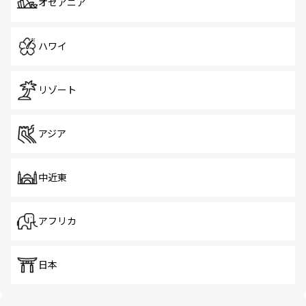
オセアニア
ハワイ
リゾート
アジア
中近東
アフリカ
日本