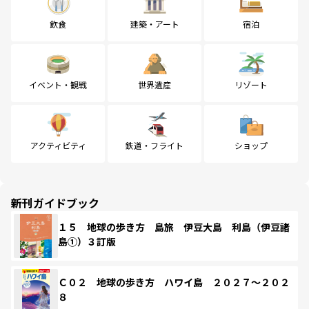
飲食
建築・アート
宿泊
イベント・観戦
世界遺産
リゾート
アクティビティ
鉄道・フライト
ショップ
新刊ガイドブック
１５ 地球の歩き方 島旅 伊豆大島 利島（伊豆諸
島①）３訂版
Ｃ０２ 地球の歩き方 ハワイ島 ２０２７～２０２
８