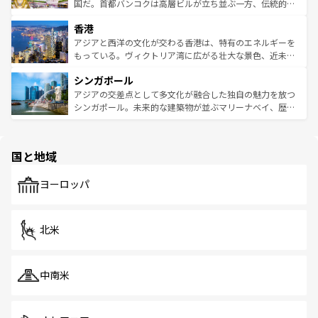
覧
を参照してほしい。
醸し出している。また、バラエティの豊かさとおいしさで
国だ。首都バンコクは高層ビルが立ち並ぶ一方、伝統的な
世界中の食通を魅了してやまないベトナム料理も魅力のひ
寺院や市場がいたるところに点在し、古きよき文化と現代
香港
とつ。フォーやバインミー、ベトナムコーヒーなどは、ぜ
の活気が交差している。北部ではチェンマイなどの山岳地
ひ現地で味わいたい。どの地域を訪れてもあたたかい人々
帯で自然と触れ合い、南部ではプーケットやクラビの美し
アジアと西洋の文化が交わる香港は、特有のエネルギーを
が旅行者を迎えてくれるので、きっと忘れられない旅にな
いビーチでリゾート気分を楽しむことができる。タイ料理
もっている。ヴィクトリア湾に広がる壮大な景色、近未来
るはずだ。 なお、新着のベトナム情報は
コンテンツ一覧
を
は世界的に有名で、屋台から高級レストランまで味覚を刺
的なアートスポット、そして歴史と現代が融合した町並
参照してほしい。
シンガポール
激する。気候は一年中温暖で、どの季節にも異なる楽しみ
み、どこを訪れても感動するはず。観光スポットが密集し
が待っている。親しみやすいタイの人々、仏教を中心とし
ており、効率よく見どころを回れるのも魅力。息をのむよ
アジアの交差点として多文化が融合した独自の魅力を放つ
た文化、そして多様な観光資源が、訪れる旅人を魅了し続
うな絶景から文化的な体験まで、香港を存分に楽しみ尽く
シンガポール。未来的な建築物が並ぶマリーナベイ、歴史
ける。 なお、新着のタイ情報は
コンテンツ一覧
を参照して
そう。 なお、新着の香港情報は
コンテンツ一覧
を参照して
と伝統を感じられるエスニックタウン、多数の緑豊かな公
ほしい。
ほしい。
園や自然保護区など、自然が調和した近代的な景観と文化
の多様性あふれるカラフルな町は、どこを歩いても新しい
国と地域
発見がある。さらに、治安のよさや充実した公共交通機関
も、旅行者にとっては魅力的なポイント。グルメも豊富
で、ホーカーズは地元の風情を楽しめる外せないスポット
ヨーロッパ
だ。訪れる人を飽きさせないシンガポールで、多様な魅力
を体感しよう。 なお、新着のシンガポール情報は
コンテン
ツ一覧
を参照してほしい。
北米
中南米