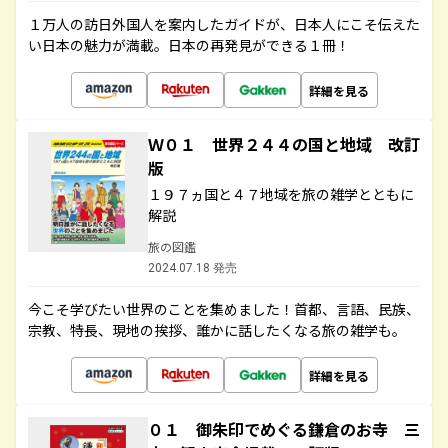
１万人の訪日外国人を案内したガイドが、日本人にこそ伝えた
い日本の魅力が満載。日本の再発見ができる１冊！
詳細を見る
Ｗ０１ 世界２４４の国と地域 改訂
版
１９７ヵ国と４７地域を旅の雑学とともに
解説
旅の図鑑
2024.07.18 発売
今こそ学びたい世界のことを集めました！首都、言語、民族、
宗教、特長、現地の挨拶、誰かに話したくなる旅の雑学も。
詳細を見る
０１ 御朱印でめぐる鎌倉のお寺 三