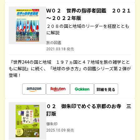
Ｗ０２ 世界の指導者図鑑 ２０２１
～２０２２年版
２０８の国と地域のリーダーを経歴ととも
に解説
旅の図鑑
2021.03.18 発売
『世界244の国と地域 １９７ヵ国と４７地域を旅の雑学とと
もに解説』に続く、「地球の歩き方」の図鑑シリーズ第２弾が
登場！
詳細を見る
０２ 御朱印でめぐる京都のお寺 三
訂版
御朱印
2025.10.09 発売