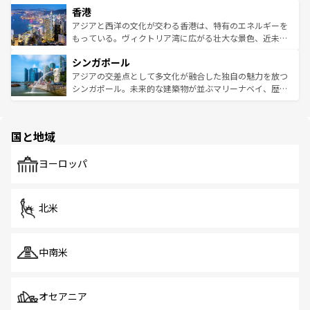
香港
とつ。フォーやバインミー、ベトナムコーヒーなどは、ぜ
の活気が交差している。北部ではチェンマイなどの山岳地
ひ現地で味わいたい。どの地域を訪れてもあたたかい人々
帯で自然と触れ合い、南部ではプーケットやクラビの美し
アジアと西洋の文化が交わる香港は、特有のエネルギーを
が旅行者を迎えてくれるので、きっと忘れられない旅にな
いビーチでリゾート気分を楽しむことができる。タイ料理
もっている。ヴィクトリア湾に広がる壮大な景色、近未来
るはずだ。 なお、新着のベトナム情報は
コンテンツ一覧
を
は世界的に有名で、屋台から高級レストランまで味覚を刺
的なアートスポット、そして歴史と現代が融合した町並
参照してほしい。
シンガポール
激する。気候は一年中温暖で、どの季節にも異なる楽しみ
み、どこを訪れても感動するはず。観光スポットが密集し
が待っている。親しみやすいタイの人々、仏教を中心とし
ており、効率よく見どころを回れるのも魅力。息をのむよ
アジアの交差点として多文化が融合した独自の魅力を放つ
た文化、そして多様な観光資源が、訪れる旅人を魅了し続
うな絶景から文化的な体験まで、香港を存分に楽しみ尽く
シンガポール。未来的な建築物が並ぶマリーナベイ、歴史
ける。 なお、新着のタイ情報は
コンテンツ一覧
を参照して
そう。 なお、新着の香港情報は
コンテンツ一覧
を参照して
と伝統を感じられるエスニックタウン、多数の緑豊かな公
ほしい。
ほしい。
園や自然保護区など、自然が調和した近代的な景観と文化
の多様性あふれるカラフルな町は、どこを歩いても新しい
国と地域
発見がある。さらに、治安のよさや充実した公共交通機関
も、旅行者にとっては魅力的なポイント。グルメも豊富
で、ホーカーズは地元の風情を楽しめる外せないスポット
ヨーロッパ
だ。訪れる人を飽きさせないシンガポールで、多様な魅力
を体感しよう。 なお、新着のシンガポール情報は
コンテン
ツ一覧
を参照してほしい。
北米
中南米
オセアニア