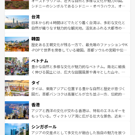
島だが、静かな自然を求めるならマウイ島やカウアイ島が
オーストラリアは、壮大な自然と多様な文化が魅力の国。
しみながら、その多様性と豊かな歴史を感じることができ
おすすめ。エメラルドグリーンに輝く海をはじめ、豊かな
シドニーのシンボルであるシドニー・オペラハウス、オー
るだろう。車でのロードトリップや列車の旅も、アメリカ
文化や歴史が息づいている。「アロハスピリット」と呼ば
ストラリア東海岸北部に広がる大サンゴ礁地帯グレートバ
ならではの贅沢な旅のスタイルだ。 なお、新着のアメリカ
台湾
れるおもてなしの心で訪れる人々を迎えてくれるハワイの
リアリーフや大陸中央部にそびえるウルル（エアーズロッ
情報は
コンテンツ一覧
を参照してほしい。
人々、おいしいローカルフードやハワイアンミュージッ
ク）、タスマニアの美しい原生林やケアンズの熱帯雨林な
日本から約４時間ほどでたどり着く台湾は、多彩な文化と
ク、伝統的なフラダンスなど、すべてがハワイの魅力を彩
ど、見どころがたくさん。また、カフェやワイン、オージ
自然が織りなす魅力的な観光地。活気あふれる大都市の台
っている。訪れるたびに新しい発見と感動が待っているハ
ービーフなどの食文化も豊かで、美味しいものであふれて
北やノスタルジックな町並みが人気な九份（ジォウフェ
ワイを、存分に味わってほしい。 なお、新着のハワイ情報
韓国
いる。アクティビティも充実しており、サーフィンやダイ
ン）、静ひつな山岳地帯である台湾東部など、都市の喧騒
は
コンテンツ一覧
を参照してほしい。
ビング、ハイキングなど、アウトドア好きにはたまらな
と山間の静けさが共存しており、訪れる人に新しい発見と
歴史ある王朝文化が残る一方で、最先端のファッションやK
い。オーストラリアの多彩な魅力を存分に味わいつくそ
驚きをもたらしてくれる。また、奥深い台湾の食文化も魅
-POPで世界を席巻している韓国。首都ソウルの宮殿や伝統
う。 なお、新着のオーストラリア情報は
コンテンツ一覧
を
力で、夜市などの屋台グルメから高級料理、ヘルシーで美
家屋が並ぶエリアでは韓国の歴史と文化に浸ることがで
参照してほしい。
ベトナム
容にもいいと評判のスイーツなど、バラエティ豊かな料理
き、地方に足を延ばせば四季折々の自然美を楽しむことが
が味わえる。 なお、新着の台湾情報は
コンテンツ一覧
を参
できる。そして、キムチや焼肉、絶品のストリートフード
豊かな自然と多様な文化が魅力的なベトナム。南北に細長
照してほしい。
まで、さまざまな韓国料理が待っている。夜には、韓国な
く伸びる国土には、広大な田園風景や青々とした山々、世
らではのナイトライフも堪能できる。あたたかいホスピタ
界遺産に登録された壮大な自然景観が点在し、都市部では
タイ
リティに包まれながら、韓国の多彩な魅力を心ゆくまで味
急速な発展と共に伝統が息づく。ハノイの古い町並みやホ
わってみてほしい。 なお、新着の韓国情報は
コンテンツ一
ーチミン市のフランス統治時代の建物も、独特の雰囲気を
タイは、東南アジアに位置する豊かな自然と歴史が息づく
覧
を参照してほしい。
醸し出している。また、バラエティの豊かさとおいしさで
国だ。首都バンコクは高層ビルが立ち並ぶ一方、伝統的な
世界中の食通を魅了してやまないベトナム料理も魅力のひ
寺院や市場がいたるところに点在し、古きよき文化と現代
香港
とつ。フォーやバインミー、ベトナムコーヒーなどは、ぜ
の活気が交差している。北部ではチェンマイなどの山岳地
ひ現地で味わいたい。どの地域を訪れてもあたたかい人々
帯で自然と触れ合い、南部ではプーケットやクラビの美し
アジアと西洋の文化が交わる香港は、特有のエネルギーを
が旅行者を迎えてくれるので、きっと忘れられない旅にな
いビーチでリゾート気分を楽しむことができる。タイ料理
もっている。ヴィクトリア湾に広がる壮大な景色、近未来
るはずだ。 なお、新着のベトナム情報は
コンテンツ一覧
を
は世界的に有名で、屋台から高級レストランまで味覚を刺
的なアートスポット、そして歴史と現代が融合した町並
参照してほしい。
シンガポール
激する。気候は一年中温暖で、どの季節にも異なる楽しみ
み、どこを訪れても感動するはず。観光スポットが密集し
が待っている。親しみやすいタイの人々、仏教を中心とし
ており、効率よく見どころを回れるのも魅力。息をのむよ
アジアの交差点として多文化が融合した独自の魅力を放つ