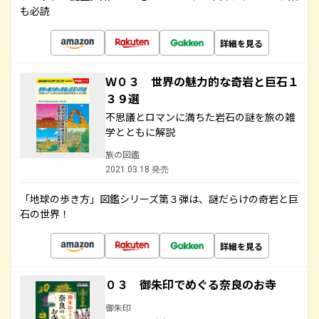
も必読
詳細を見る
Ｗ０３ 世界の魅力的な奇岩と巨石１
３９選
不思議とロマンに満ちた岩石の謎を旅の雑
学とともに解説
旅の図鑑
2021.03.18 発売
「地球の歩き方」図鑑シリーズ第３弾は、謎だらけの奇岩と巨
石の世界！
詳細を見る
０３ 御朱印でめぐる奈良のお寺
御朱印