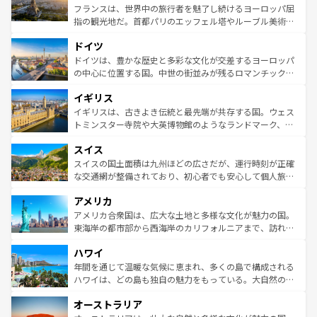
しい。
る。首都マドリードの洗練された雰囲気や、バルセロナの
フランスは、世界中の旅行者を魅了し続けるヨーロッパ屈
アートに溢れた街角から、地方では古代ローマ遺跡や中世
指の観光地だ。首都パリのエッフェル塔やルーブル美術館
の城塞都市、穏やかなビーチリゾートまで多彩な表情を見
といった象徴的なスポットから、田舎町の古風な美しさま
せる。地方によって風土や気候が異なるスペインはその個
ドイツ
で、幅広い魅力が詰まっている。華麗な宮殿、歴史的な大
性で訪れる人を魅了する。 なお、新着のスペイン情報は
コ
聖堂、美しいビーチ、そして豊かな自然が、訪れる者を心
ドイツは、豊かな歴史と多彩な文化が交差するヨーロッパ
ンテンツ一覧
を参照してほしい。
から魅了する。また、フランスは美食の国としても知ら
の中心に位置する国。中世の街並みが残るロマンチック街
れ、フランス料理はユネスコ無形文化遺産にも登録されて
道から、未来を先取りするようなモダンな都市まで多様な
イギリス
いる。シャンパンの発祥地であるランス、プロヴァンスの
顔を持つこの国は、どこを歩いても飽きることがない。ベ
香り高いラベンダー畑など、多彩な楽しみ方が可能だ。さ
ルリンの文化的活気、バイエルン州のアルプスの絶景、そ
イギリスは、古きよき伝統と最先端が共存する国。ウェス
らに、パリ以外の地域にも魅力が溢れており、どの街角に
してライン川沿いのワイン畑といった風景は必見。ビール
トミンスター寺院や大英博物館のようなランドマーク、歴
も豊かな歴史と文化が息づいている。パリ以外の個性あふ
とソーセージを味わいながら地元の人と過ごす楽しい時間
史ある大学都市、美しい丘陵地帯や牧歌的な風景など、エ
れる地方に足を運ぶとそれぞれで全く異なる文化を体験で
スイス
は、お酒好きな人にはぜひ体験してほしい。 なお、新着の
リアごとに異なる魅力がある。また、優雅なアフタヌーン
きるだろう。 なお、新着のフランス情報は
コンテンツ一覧
ドイツ情報は
コンテンツ一覧
を参照してほしい。
ティー、ビール好きにはたまらない英国パブ、サッカー観
スイスの国土面積は九州ほどの広さだが、運行時刻が正確
を参照してほしい。
戦など、本場だからこそできる体験も豊富。イギリスを旅
な交通網が整備されており、初心者でも安心して個人旅行
して楽しみつくそう。 なお、新着のイギリス情報は
コンテ
を楽しめる。日本同様に時刻表どおりの旅が可能だ。中世
アメリカ
ンツ一覧
を参照してほしい。
の建物がそのまま残る町や、スイスならではのユニークな
博物館もあり、アルプス観光だけでなく町歩きも満喫する
アメリカ合衆国は、広大な土地と多様な文化が魅力の国。
ことができる。国民の所得が高いため物価も高いが、旅行
東海岸の都市部から西海岸のカリフォルニアまで、訪れる
者向けの交通パス提供のサービスもあり、うまく活用すれ
場所ごとに異なる風景と体験が待っている。ニューヨーク
ハワイ
ば市内交通費無料で観光を楽しむこともできる。 なお、新
のような巨大都市は、観光、ショッピング、エンターテイ
着のスイス情報は
コンテンツ一覧
を参照してほしい。
ンメントが詰まった刺激的なスポットだ。一方、アメリカ
年間を通じて温暖な気候に恵まれ、多くの島で構成される
西部には大自然が広がり、グランドキャニオンやイエロー
ハワイは、どの島も独自の魅力をもっている。大自然の神
ストーン国立公園といった絶景が堪能できる。さらに、南
秘を感じたいなら、火山が生み出した壮大な景観を誇るハ
オーストラリア
部のニューオーリンズでは、音楽と美食が融合した独特の
ワイ島は見逃せない。また、定番の観光地といえばオアフ
文化が魅力。旅行者はアメリカの各地域で異なる魅力を楽