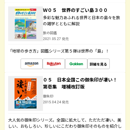
Ｗ０５ 世界のすごい島３００
多彩な魅力あふれる世界と日本の島々を旅
の雑学とともに解説
旅の図鑑
2021.05.27 発売
「地球の歩き方」図鑑シリーズ第５弾は世界の「島」！
詳細を見る
０５ 日本全国この御朱印が凄い！
第壱集 増補改訂版
御朱印
2015.04.24 発売
大人気の御朱印シリーズ。全国に拡大して、ただただ凄い、美
しい、おもしろい、珍しいにこだわり御朱印そのものを紹介し