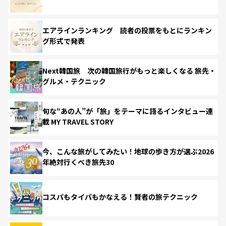
エアラインランキング 読者の投票をもとにランキン
グ形式で発表
Next韓国旅 次の韓国旅行がもっと楽しくなる 旅先・
グルメ・テクニック
旬な“あの人”が「旅」をテーマに語るインタビュー連
載 MY TRAVEL STORY
今、こんな旅がしてみたい！地球の歩き方が選ぶ2026
年絶対行くべき旅先30
コスパもタイパもかなえる！賢者の旅テクニック