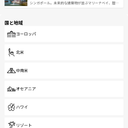
た文化、そして多様な観光資源が、訪れる旅人を魅了し続
うな絶景から文化的な体験まで、香港を存分に楽しみ尽く
シンガポール。未来的な建築物が並ぶマリーナベイ、歴史
ける。 なお、新着のタイ情報は
コンテンツ一覧
を参照して
そう。 なお、新着の香港情報は
コンテンツ一覧
を参照して
と伝統を感じられるエスニックタウン、多数の緑豊かな公
ほしい。
ほしい。
園や自然保護区など、自然が調和した近代的な景観と文化
の多様性あふれるカラフルな町は、どこを歩いても新しい
国と地域
発見がある。さらに、治安のよさや充実した公共交通機関
も、旅行者にとっては魅力的なポイント。グルメも豊富
で、ホーカーズは地元の風情を楽しめる外せないスポット
ヨーロッパ
だ。訪れる人を飽きさせないシンガポールで、多様な魅力
を体感しよう。 なお、新着のシンガポール情報は
コンテン
ツ一覧
を参照してほしい。
北米
中南米
オセアニア
ハワイ
リゾート