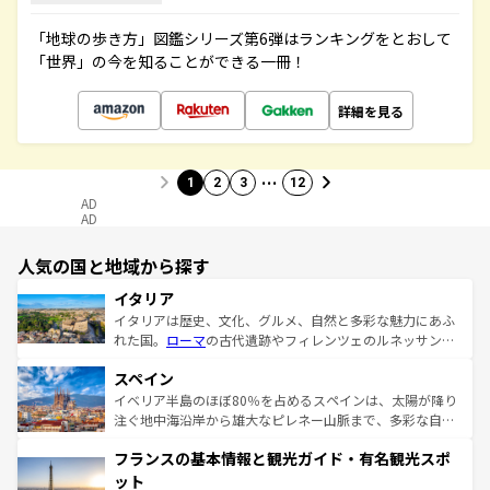
「地球の歩き方」図鑑シリーズ第6弾はランキングをとおして
「世界」の今を知ることができる一冊！
詳細を見る
…
1
2
3
12
AD
AD
人気の国と地域から探す
イタリア
イタリアは歴史、文化、グルメ、自然と多彩な魅力にあふ
れた国。
ローマ
の古代遺跡やフィレンツェのルネッサンス
美術、ヴェネツィアの運河など、歴史あるスポットはもち
スペイン
ろん、トスカーナの美しい田園風景やアマルフィ海岸の絶
景など、自然景観も見逃せない。観光の合間には、本場の
イベリア半島のほぼ80％を占めるスペインは、太陽が降り
ピザやパスタなど、絶品のイタリア料理を堪能することも
注ぐ地中海沿岸から雄大なピレネー山脈まで、多彩な自然
できる。朝目覚めてから夜眠るまで、すべての瞬間を楽し
と文化が詰まったヨーロッパ屈指の旅行先だ。多様な地域
フランスの基本情報と観光ガイド・有名観光スポ
ませてくれるイタリアで、忘れられない旅をしてみよう！
文化が根付くこの国では、情熱的なフラメンコ、熱気あふ
なお、新着のイタリア情報は
コンテンツ一覧
を参照してほ
れる闘牛、そして美味しいタパスが生活の一部となってい
ット