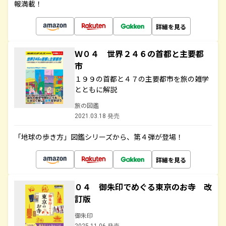
報満載！
詳細を見る
Ｗ０４ 世界２４６の首都と主要都
市
１９９の首都と４７の主要都市を旅の雑学
とともに解説
旅の図鑑
2021.03.18 発売
「地球の歩き方」図鑑シリーズから、第４弾が登場！
詳細を見る
０４ 御朱印でめぐる東京のお寺 改
訂版
御朱印