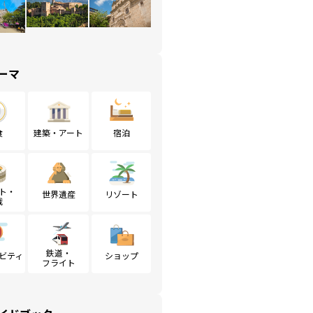
ーマ
食
建築・アート
宿泊
ト・
世界遺産
リゾート
戦
鉄道・
ビティ
ショップ
フライト