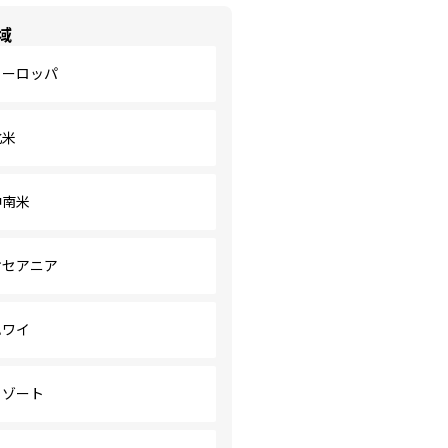
域
ヨーロッパ
北米
中南米
オセアニア
ハワイ
リゾート