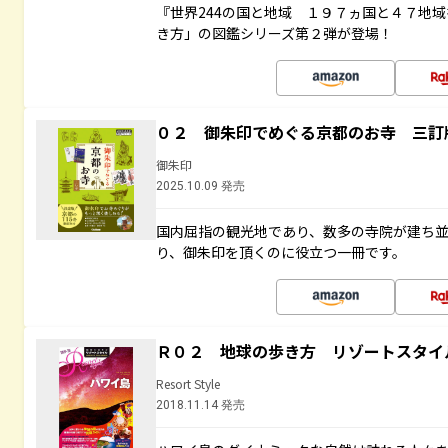
『世界244の国と地域 １９７ヵ国と４７地
き方」の図鑑シリーズ第２弾が登場！
０２ 御朱印でめぐる京都のお寺 三訂
御朱印
2025.10.09 発売
国内屈指の観光地であり、数多の寺院が建ち
り、御朱印を頂くのに役立つ一冊です。
Ｒ０２ 地球の歩き方 リゾートスタイ
Resort Style
2018.11.14 発売