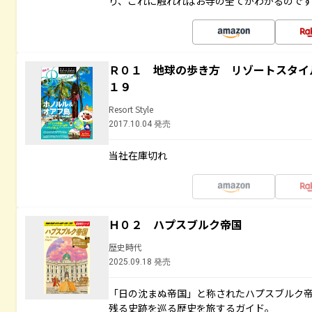
り、これに触れればお寺の全てがわかるので
Ｒ０１ 地球の歩き方 リゾートスタイ
１９
Resort Style
2017.10.04 発売
当社在庫切れ
Ｈ０２ ハプスブルク帝国
歴史時代
2025.09.18 発売
「日の沈まぬ帝国」と称されたハプスブルク
残る史跡を巡る歴史を旅するガイド。