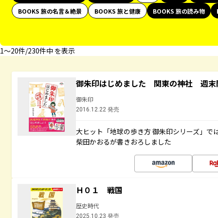
BOOKS 旅の名言＆絶景
BOOKS 旅と健康
BOOKS 旅の読み物
1〜20件/230件中 を表示
御朱印はじめました 関東の神社 週末
御朱印
2016.12.22 発売
大ヒット「地球の歩き方 御朱印シリーズ」で
柴田かおるが書きおろしました
Ｈ０１ 戦国
歴史時代
2025.10.23 発売