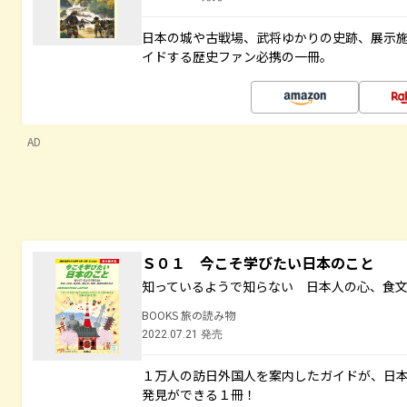
日本の城や古戦場、武将ゆかりの史跡、展示
イドする歴史ファン必携の一冊。
AD
Ｓ０１ 今こそ学びたい日本のこと
知っているようで知らない 日本人の心、食
BOOKS 旅の読み物
2022.07.21 発売
１万人の訪日外国人を案内したガイドが、日
発見ができる１冊！