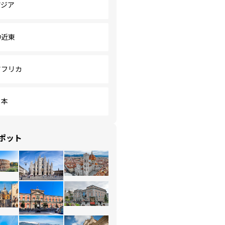
アジア
中近東
アフリカ
日本
ポット