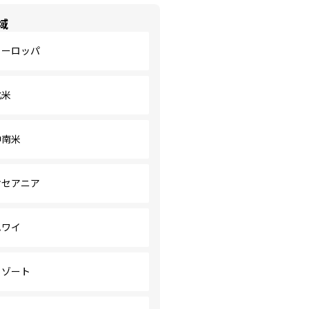
域
ヨーロッパ
北米
中南米
オセアニア
ハワイ
リゾート