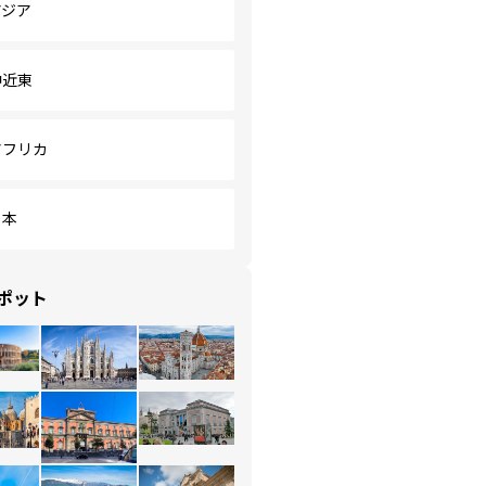
アジア
中近東
アフリカ
日本
ポット