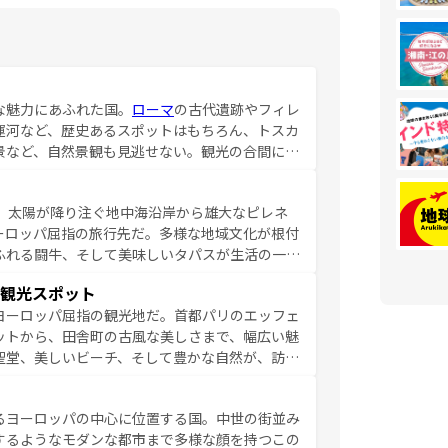
な魅力にあふれた国。
ローマ
の古代遺跡やフィレ
運河など、歴史あるスポットはもちろん、トスカ
景など、自然景観も見逃せない。観光の合間に
ア料理を堪能することもできる。朝目覚めてから
るイタリアで、忘れられない旅をしてみよう！
、太陽が降り注ぐ地中海沿岸から雄大なピレネ
を参照してほしい。
ーロッパ屈指の旅行先だ。多様な地域文化が根付
ふれる闘牛、そして美味しいタパスが生活の一部
雰囲気や、バルセロナのアートに溢れた街角か
観光スポット
市、穏やかなビーチリゾートまで多彩な表情を見
ヨーロッパ屈指の観光地だ。首都パリのエッフェ
はその個性で訪れる人を魅了する。 なお、
ットから、田舎町の古風な美しさまで、幅広い魅
してほしい。
聖堂、美しいビーチ、そして豊かな自然が、訪れ
食の国としても知られ、フランス料理はユネスコ
ンの発祥地であるランス、プロヴァンスの香り高
るヨーロッパの中心に位置する国。中世の街並み
だ。さらに、パリ以外の地域にも魅力が溢れてお
するようなモダンな都市まで多様な顔を持つこの
ている。パリ以外の個性あふれる地方に足を運ぶ