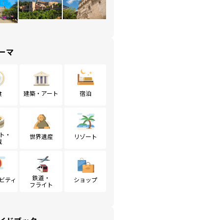
ーマ
食
建築・アート
宿泊
ト・
世界遺産
リゾート
戦
鉄道・
ビティ
ショップ
フライト