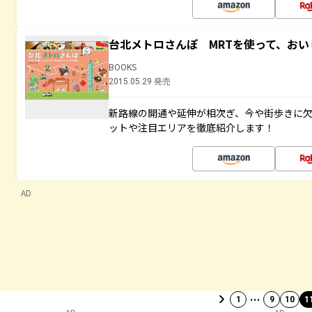
台北メトロさんぽ MRTを使って、お
BOOKS
2015.05.29 発売
新路線の開通や延伸が相次ぎ、今や街歩きに
ットや注目エリアを徹底紹介します！
AD
…
1
9
10
1