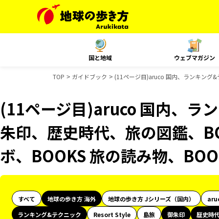
国と地域
ウェブマガジン
TOP
ガイドブック
(11ページ目)aruco 国内、ランキ
(11ページ目)aruco 国内、
朱印、歴史時代、旅の図鑑、BO
ボ、BOOKS 旅の読み物、BO
すべて
地球の歩き方 海外
地球の歩き方 Jシリーズ（国内）
aru
ランキング&テクニック
Resort Style
島旅
御朱印
歴史時