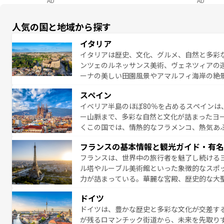
AD
AD
人気の国と地域から探す
イタリア
イタリアは歴史、文化、グルメ、自然と多彩
ンツェのルネッサンス美術、ヴェネツィアの
ーナの美しい田園風景やアマルフィ海岸の絶
は、本場のピザやパスタなど、絶品のイタリ
スペイン
夜眠るまで、すべての瞬間を楽しませてくれ
イベリア半島のほぼ80％を占めるスペインは
なお、新着のイタリア情報は
コンテンツ一覧
ー山脈まで、多彩な自然と文化が詰まったヨ
くこの国では、情熱的なフラメンコ、熱気あ
となっている。首都マドリードの洗練された
フランスの基本情報と観光ガイド・有名
ら、地方では古代ローマ遺跡や中世の城塞都
フランスは、世界中の旅行者を魅了し続ける
せる。地方によって風土や気候が異なるスペイン
ル塔やルーブル美術館といった象徴的なスポ
新着のスペイン情報は
コンテンツ一覧
を参照
力が詰まっている。華麗な宮殿、歴史的な大
る者を心から魅了する。また、フランスは美
ドイツ
無形文化遺産にも登録されている。シャンパ
ドイツは、豊かな歴史と多彩な文化が交差す
いラベンダー畑など、多彩な楽しみ方が可能
が残るロマンチック街道から、未来を先取り
り、どの街角にも豊かな歴史と文化が息づい