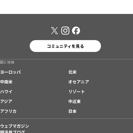
コミュニティを見る
国と地域
ヨーロッパ
北米
中南米
オセアニア
ハワイ
リゾート
アジア
中近東
アフリカ
日本
ウェブマガジン
特派員ブログ