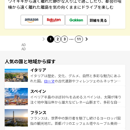
ワイキキから遠く離れた静かな入り江で過ごしたり、都会の喧
噪から遠く離れた離島を気の向くままにドライブを楽しむ
詳細を見る
…
1
2
3
11
AD
AD
人気の国と地域から探す
イタリア
イタリアは歴史、文化、グルメ、自然と多彩な魅力にあふ
れた国。
ローマ
の古代遺跡やフィレンツェのルネッサンス
美術、ヴェネツィアの運河など、歴史あるスポットはもち
スペイン
ろん、トスカーナの美しい田園風景やアマルフィ海岸の絶
景など、自然景観も見逃せない。観光の合間には、本場の
イベリア半島のほぼ80％を占めるスペインは、太陽が降り
ピザやパスタなど、絶品のイタリア料理を堪能することも
注ぐ地中海沿岸から雄大なピレネー山脈まで、多彩な自然
できる。朝目覚めてから夜眠るまで、すべての瞬間を楽し
と文化が詰まったヨーロッパ屈指の旅行先だ。多様な地域
フランス
ませてくれるイタリアで、忘れられない旅をしてみよう！
文化が根付くこの国では、情熱的なフラメンコ、熱気あふ
なお、新着のイタリア情報は
コンテンツ一覧
を参照してほ
れる闘牛、そして美味しいタパスが生活の一部となってい
フランスは、世界中の旅行者を魅了し続けるヨーロッパ屈
しい。
る。首都マドリードの洗練された雰囲気や、バルセロナの
指の観光地だ。首都パリのエッフェル塔やルーブル美術館
アートに溢れた街角から、地方では古代ローマ遺跡や中世
といった象徴的なスポットから、田舎町の古風な美しさま