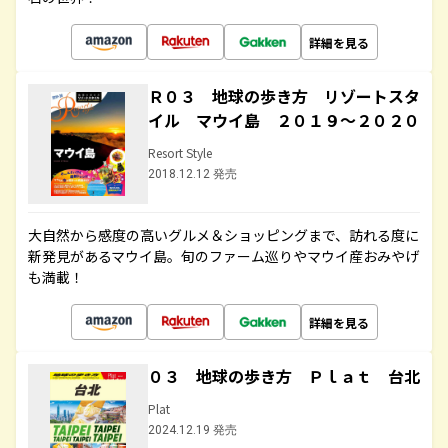
詳細を見る
Ｒ０３ 地球の歩き方 リゾートスタ
イル マウイ島 ２０１９～２０２０
Resort Style
2018.12.12 発売
大自然から感度の高いグルメ＆ショッピングまで、訪れる度に
新発見があるマウイ島。旬のファーム巡りやマウイ産おみやげ
も満載！
詳細を見る
０３ 地球の歩き方 Ｐｌａｔ 台北
Plat
2024.12.19 発売