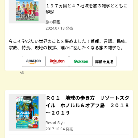
１９７ヵ国と４７地域を旅の雑学とともに
解説
旅の図鑑
2024.07.18 発売
今こそ学びたい世界のことを集めました！首都、言語、民族、
宗教、特長、現地の挨拶、誰かに話したくなる旅の雑学も。
詳細を見る
AD
Ｒ０１ 地球の歩き方 リゾートスタ
イル ホノルル＆オアフ島 ２０１８
～２０１９
Resort Style
2017.10.04 発売