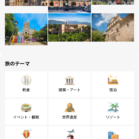
旅のテーマ
飲食
建築・アート
宿泊
イベント・観戦
世界遺産
リゾート