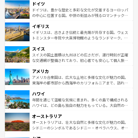
ドイツ
の城塞都市、穏やかなビーチリゾートまで多彩な表情を見
で、幅広い魅力が詰まっている。華麗な宮殿、歴史的な大
せる。地方によって風土や気候が異なるスペインはその個
聖堂、美しいビーチ、そして豊かな自然が、訪れる者を心
ドイツは、豊かな歴史と多彩な文化が交差するヨーロッパ
性で訪れる人を魅了する。 なお、新着のスペイン情報は
コ
から魅了する。また、フランスは美食の国としても知ら
の中心に位置する国。中世の街並みが残るロマンチック街
ンテンツ一覧
を参照してほしい。
れ、フランス料理はユネスコ無形文化遺産にも登録されて
道から、未来を先取りするようなモダンな都市まで多様な
イギリス
いる。シャンパンの発祥地であるランス、プロヴァンスの
顔を持つこの国は、どこを歩いても飽きることがない。ベ
香り高いラベンダー畑など、多彩な楽しみ方が可能だ。さ
ルリンの文化的活気、バイエルン州のアルプスの絶景、そ
イギリスは、古きよき伝統と最先端が共存する国。ウェス
らに、パリ以外の地域にも魅力が溢れており、どの街角に
してライン川沿いのワイン畑といった風景は必見。ビール
トミンスター寺院や大英博物館のようなランドマーク、歴
も豊かな歴史と文化が息づいている。パリ以外の個性あふ
とソーセージを味わいながら地元の人と過ごす楽しい時間
史ある大学都市、美しい丘陵地帯や牧歌的な風景など、エ
れる地方に足を運ぶとそれぞれで全く異なる文化を体験で
スイス
は、お酒好きな人にはぜひ体験してほしい。 なお、新着の
リアごとに異なる魅力がある。また、優雅なアフタヌーン
きるだろう。 なお、新着のフランス情報は
コンテンツ一覧
ドイツ情報は
コンテンツ一覧
を参照してほしい。
ティー、ビール好きにはたまらない英国パブ、サッカー観
スイスの国土面積は九州ほどの広さだが、運行時刻が正確
を参照してほしい。
戦など、本場だからこそできる体験も豊富。イギリスを旅
な交通網が整備されており、初心者でも安心して個人旅行
して楽しみつくそう。 なお、新着のイギリス情報は
コンテ
を楽しめる。日本同様に時刻表どおりの旅が可能だ。中世
アメリカ
ンツ一覧
を参照してほしい。
の建物がそのまま残る町や、スイスならではのユニークな
博物館もあり、アルプス観光だけでなく町歩きも満喫する
アメリカ合衆国は、広大な土地と多様な文化が魅力の国。
ことができる。国民の所得が高いため物価も高いが、旅行
東海岸の都市部から西海岸のカリフォルニアまで、訪れる
者向けの交通パス提供のサービスもあり、うまく活用すれ
場所ごとに異なる風景と体験が待っている。ニューヨーク
ハワイ
ば市内交通費無料で観光を楽しむこともできる。 なお、新
のような巨大都市は、観光、ショッピング、エンターテイ
着のスイス情報は
コンテンツ一覧
を参照してほしい。
ンメントが詰まった刺激的なスポットだ。一方、アメリカ
年間を通じて温暖な気候に恵まれ、多くの島で構成される
西部には大自然が広がり、グランドキャニオンやイエロー
ハワイは、どの島も独自の魅力をもっている。大自然の神
ストーン国立公園といった絶景が堪能できる。さらに、南
秘を感じたいなら、火山が生み出した壮大な景観を誇るハ
オーストラリア
部のニューオーリンズでは、音楽と美食が融合した独特の
ワイ島は見逃せない。また、定番の観光地といえばオアフ
文化が魅力。旅行者はアメリカの各地域で異なる魅力を楽
島だが、静かな自然を求めるならマウイ島やカウアイ島が
オーストラリアは、壮大な自然と多様な文化が魅力の国。
しみながら、その多様性と豊かな歴史を感じることができ
おすすめ。エメラルドグリーンに輝く海をはじめ、豊かな
シドニーのシンボルであるシドニー・オペラハウス、オー
るだろう。車でのロードトリップや列車の旅も、アメリカ
文化や歴史が息づいている。「アロハスピリット」と呼ば
ストラリア東海岸北部に広がる大サンゴ礁地帯グレートバ