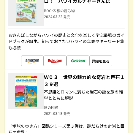
ロ！ ハワイカルチャーさんぽ
BOOKS 旅の読み物
2024.03.22 発売
おさんぽしながらハワイの歴史と文化を楽しく学ぶ最強のガイ
ドブックが誕生。知っておきたいハワイの年表やキーワード集
も必読
詳細を見る
Ｗ０３ 世界の魅力的な奇岩と巨石１
３９選
不思議とロマンに満ちた岩石の謎を旅の雑
学とともに解説
旅の図鑑
2021.03.18 発売
「地球の歩き方」図鑑シリーズ第３弾は、謎だらけの奇岩と巨
石の世界！