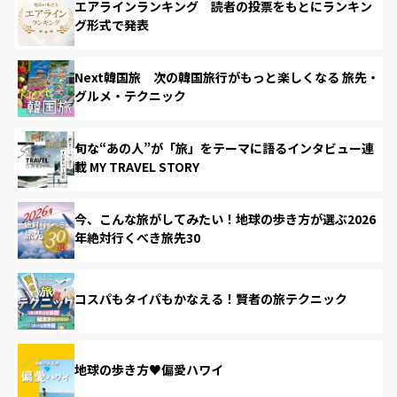
エアラインランキング 読者の投票をもとにランキン
グ形式で発表
Next韓国旅 次の韓国旅行がもっと楽しくなる 旅先・
グルメ・テクニック
旬な“あの人”が「旅」をテーマに語るインタビュー連
載 MY TRAVEL STORY
今、こんな旅がしてみたい！地球の歩き方が選ぶ2026
年絶対行くべき旅先30
コスパもタイパもかなえる！賢者の旅テクニック
地球の歩き方♥偏愛ハワイ