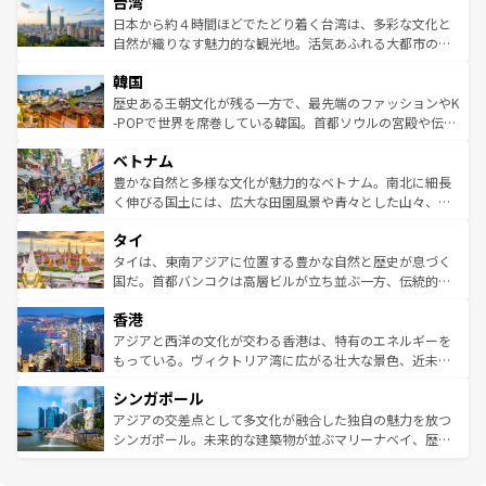
ならではの贅沢な旅のスタイルだ。 なお、新着のアメリカ
台湾
れるおもてなしの心で訪れる人々を迎えてくれるハワイの
リアリーフや大陸中央部にそびえるウルル（エアーズロッ
情報は
コンテンツ一覧
を参照してほしい。
人々、おいしいローカルフードやハワイアンミュージッ
ク）、タスマニアの美しい原生林やケアンズの熱帯雨林な
日本から約４時間ほどでたどり着く台湾は、多彩な文化と
ク、伝統的なフラダンスなど、すべてがハワイの魅力を彩
ど、見どころがたくさん。また、カフェやワイン、オージ
自然が織りなす魅力的な観光地。活気あふれる大都市の台
っている。訪れるたびに新しい発見と感動が待っているハ
ービーフなどの食文化も豊かで、美味しいものであふれて
北やノスタルジックな町並みが人気な九份（ジォウフェ
ワイを、存分に味わってほしい。 なお、新着のハワイ情報
韓国
いる。アクティビティも充実しており、サーフィンやダイ
ン）、静ひつな山岳地帯である台湾東部など、都市の喧騒
は
コンテンツ一覧
を参照してほしい。
ビング、ハイキングなど、アウトドア好きにはたまらな
と山間の静けさが共存しており、訪れる人に新しい発見と
歴史ある王朝文化が残る一方で、最先端のファッションやK
い。オーストラリアの多彩な魅力を存分に味わいつくそ
驚きをもたらしてくれる。また、奥深い台湾の食文化も魅
-POPで世界を席巻している韓国。首都ソウルの宮殿や伝統
う。 なお、新着のオーストラリア情報は
コンテンツ一覧
を
力で、夜市などの屋台グルメから高級料理、ヘルシーで美
家屋が並ぶエリアでは韓国の歴史と文化に浸ることがで
参照してほしい。
ベトナム
容にもいいと評判のスイーツなど、バラエティ豊かな料理
き、地方に足を延ばせば四季折々の自然美を楽しむことが
が味わえる。 なお、新着の台湾情報は
コンテンツ一覧
を参
できる。そして、キムチや焼肉、絶品のストリートフード
豊かな自然と多様な文化が魅力的なベトナム。南北に細長
照してほしい。
まで、さまざまな韓国料理が待っている。夜には、韓国な
く伸びる国土には、広大な田園風景や青々とした山々、世
らではのナイトライフも堪能できる。あたたかいホスピタ
界遺産に登録された壮大な自然景観が点在し、都市部では
タイ
リティに包まれながら、韓国の多彩な魅力を心ゆくまで味
急速な発展と共に伝統が息づく。ハノイの古い町並みやホ
わってみてほしい。 なお、新着の韓国情報は
コンテンツ一
ーチミン市のフランス統治時代の建物も、独特の雰囲気を
タイは、東南アジアに位置する豊かな自然と歴史が息づく
覧
を参照してほしい。
醸し出している。また、バラエティの豊かさとおいしさで
国だ。首都バンコクは高層ビルが立ち並ぶ一方、伝統的な
世界中の食通を魅了してやまないベトナム料理も魅力のひ
寺院や市場がいたるところに点在し、古きよき文化と現代
香港
とつ。フォーやバインミー、ベトナムコーヒーなどは、ぜ
の活気が交差している。北部ではチェンマイなどの山岳地
ひ現地で味わいたい。どの地域を訪れてもあたたかい人々
帯で自然と触れ合い、南部ではプーケットやクラビの美し
アジアと西洋の文化が交わる香港は、特有のエネルギーを
が旅行者を迎えてくれるので、きっと忘れられない旅にな
いビーチでリゾート気分を楽しむことができる。タイ料理
もっている。ヴィクトリア湾に広がる壮大な景色、近未来
るはずだ。 なお、新着のベトナム情報は
コンテンツ一覧
を
は世界的に有名で、屋台から高級レストランまで味覚を刺
的なアートスポット、そして歴史と現代が融合した町並
参照してほしい。
シンガポール
激する。気候は一年中温暖で、どの季節にも異なる楽しみ
み、どこを訪れても感動するはず。観光スポットが密集し
が待っている。親しみやすいタイの人々、仏教を中心とし
ており、効率よく見どころを回れるのも魅力。息をのむよ
アジアの交差点として多文化が融合した独自の魅力を放つ
た文化、そして多様な観光資源が、訪れる旅人を魅了し続
うな絶景から文化的な体験まで、香港を存分に楽しみ尽く
シンガポール。未来的な建築物が並ぶマリーナベイ、歴史
ける。 なお、新着のタイ情報は
コンテンツ一覧
を参照して
そう。 なお、新着の香港情報は
コンテンツ一覧
を参照して
と伝統を感じられるエスニックタウン、多数の緑豊かな公
ほしい。
ほしい。
園や自然保護区など、自然が調和した近代的な景観と文化