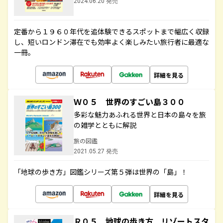
2024.06.20 発売
定番から１９６０年代を追体験できるスポットまで幅広く収録
し、短いロンドン滞在でも効率よく楽しみたい旅行者に最適な
一冊。
詳細を見る
Ｗ０５ 世界のすごい島３００
多彩な魅力あふれる世界と日本の島々を旅
の雑学とともに解説
旅の図鑑
2021.05.27 発売
「地球の歩き方」図鑑シリーズ第５弾は世界の「島」！
詳細を見る
Ｒ０５ 地球の歩き方 リゾートスタ