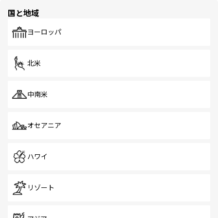
の多様性あふれるカラフルな町は、どこを歩いても新しい
国と地域
発見がある。さらに、治安のよさや充実した公共交通機関
も、旅行者にとっては魅力的なポイント。グルメも豊富
で、ホーカーズは地元の風情を楽しめる外せないスポット
ヨーロッパ
だ。訪れる人を飽きさせないシンガポールで、多様な魅力
を体感しよう。 なお、新着のシンガポール情報は
コンテン
ツ一覧
を参照してほしい。
北米
中南米
オセアニア
ハワイ
リゾート