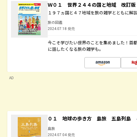
Ｗ０１ 世界２４４の国と地域 改訂版
１９７ヵ国と４７地域を旅の雑学とともに解
旅の図鑑
2024.07.18 発売
今こそ学びたい世界のことを集めました！首
に話したくなる旅の雑学も。
AD
０１ 地球の歩き方 島旅 五島列島 
島旅
2024.07.04 発売