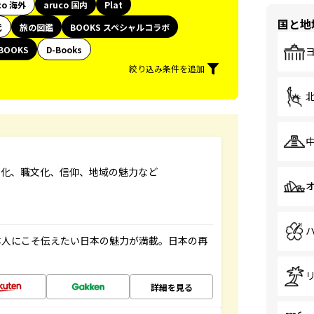
co 海外
aruco 国内
Plat
国と地
代
旅の図鑑
BOOKS スペシャルコラボ
BOOKS
D-Books
絞り込み条件を追加
文化、職文化、信仰、地域の魅力など
本人にこそ伝えたい日本の魅力が満載。日本の再
詳細を見る