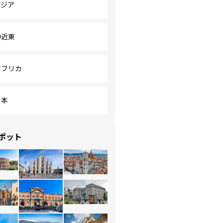
アジア
中近東
アフリカ
日本
ポット