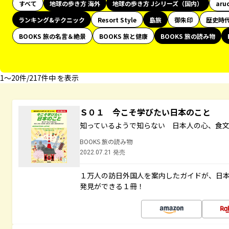
すべて
地球の歩き方 海外
地球の歩き方 Jシリーズ（国内）
aru
ランキング&テクニック
Resort Style
島旅
御朱印
歴史時
BOOKS 旅の名言＆絶景
BOOKS 旅と健康
BOOKS 旅の読み物
1〜20件/217件中 を表示
Ｓ０１ 今こそ学びたい日本のこと
知っているようで知らない 日本人の心、食
BOOKS 旅の読み物
2022.07.21 発売
１万人の訪日外国人を案内したガイドが、日
発見ができる１冊！