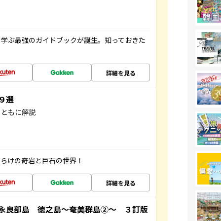
く学ぶ最強のガイドブックが誕生。知っておきた
詳細を見る
３９選
とともに解説
だらけの奇岩と巨石の世界！
詳細を見る
永良部島 徳之島～奄美群島②～ ３訂版