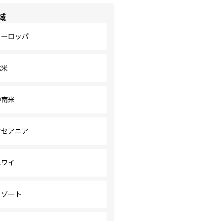
域
ヨーロッパ
北米
中南米
オセアニア
ハワイ
リゾート