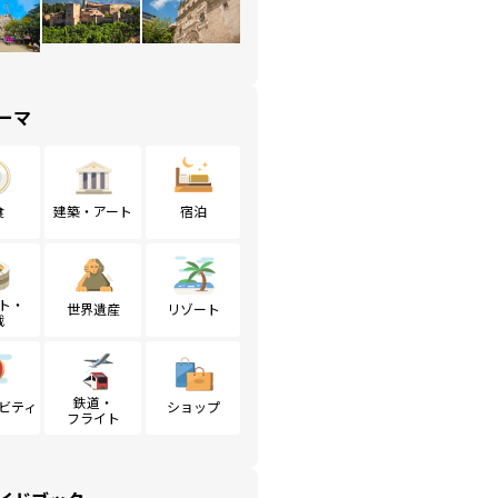
ーマ
食
建築・アート
宿泊
ト・
世界遺産
リゾート
戦
鉄道・
ビティ
ショップ
フライト