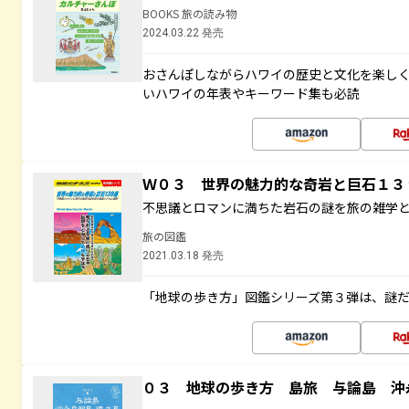
BOOKS 旅の読み物
2024.03.22 発売
おさんぽしながらハワイの歴史と文化を楽し
いハワイの年表やキーワード集も必読
Ｗ０３ 世界の魅力的な奇岩と巨石１
不思議とロマンに満ちた岩石の謎を旅の雑学
旅の図鑑
2021.03.18 発売
「地球の歩き方」図鑑シリーズ第３弾は、謎
０３ 地球の歩き方 島旅 与論島 沖