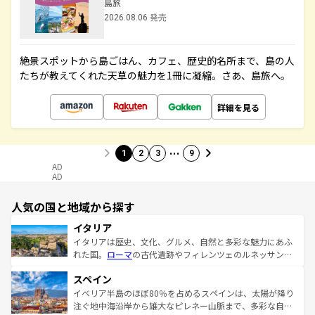
島旅
2026.08.06 発売
絶景スポットから島ごはん、カフェ、歴史的名所まで、島の人
たちが教えてくれた天草の魅力を1冊に凝縮。さあ、島旅へ。
詳細を見る
…
1
2
3
9
AD
AD
人気の国と地域から探す
イタリア
イタリアは歴史、文化、グルメ、自然と多彩な魅力にあふ
れた国。
ローマ
の古代遺跡やフィレンツェのルネッサンス
美術、ヴェネツィアの運河など、歴史あるスポットはもち
スペイン
ろん、トスカーナの美しい田園風景やアマルフィ海岸の絶
景など、自然景観も見逃せない。観光の合間には、本場の
イベリア半島のほぼ80％を占めるスペインは、太陽が降り
ピザやパスタなど、絶品のイタリア料理を堪能することも
注ぐ地中海沿岸から雄大なピレネー山脈まで、多彩な自然