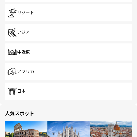
リゾート
アジア
中近東
アフリカ
日本
人気スポット