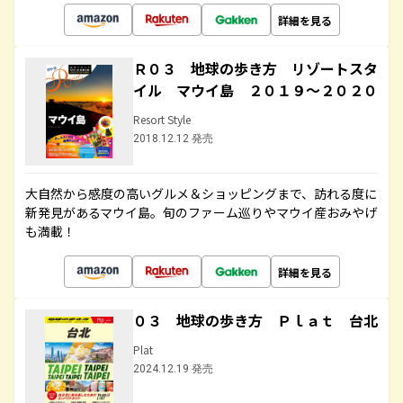
詳細を見る
Ｒ０３ 地球の歩き方 リゾートスタ
イル マウイ島 ２０１９～２０２０
Resort Style
2018.12.12 発売
大自然から感度の高いグルメ＆ショッピングまで、訪れる度に
新発見があるマウイ島。旬のファーム巡りやマウイ産おみやげ
も満載！
詳細を見る
０３ 地球の歩き方 Ｐｌａｔ 台北
Plat
2024.12.19 発売