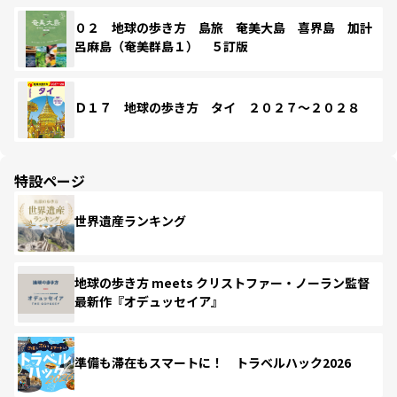
０２ 地球の歩き方 島旅 奄美大島 喜界島 加計
呂麻島（奄美群島１） ５訂版
Ｄ１７ 地球の歩き方 タイ ２０２７～２０２８
特設ページ
世界遺産ランキング
地球の歩き方 meets クリストファー・ノーラン監督
最新作『オデュッセイア』
準備も滞在もスマートに！ トラベルハック2026