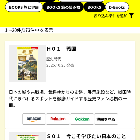
BOOKS 旅と健康
BOOKS 旅の読み物
BOOKS
D-Books
絞り込み条件を追加
1〜20件/173件中 を表示
Ｈ０１ 戦国
歴史時代
2025.10.23 発売
日本の城や古戦場、武将ゆかりの史跡、展示施設など、戦国時
代にまつわるスポットを徹底ガイドする歴史ファン必携の一
冊。
詳細を見る
Ｓ０１ 今こそ学びたい日本のこと