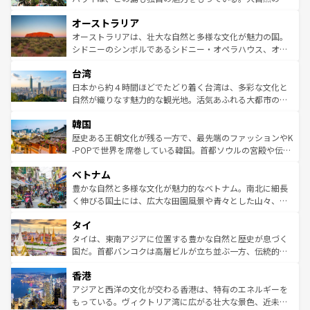
ストーン国立公園といった絶景が堪能できる。さらに、南
秘を感じたいなら、火山が生み出した壮大な景観を誇るハ
オーストラリア
部のニューオーリンズでは、音楽と美食が融合した独特の
ワイ島は見逃せない。また、定番の観光地といえばオアフ
文化が魅力。旅行者はアメリカの各地域で異なる魅力を楽
島だが、静かな自然を求めるならマウイ島やカウアイ島が
オーストラリアは、壮大な自然と多様な文化が魅力の国。
しみながら、その多様性と豊かな歴史を感じることができ
おすすめ。エメラルドグリーンに輝く海をはじめ、豊かな
シドニーのシンボルであるシドニー・オペラハウス、オー
るだろう。車でのロードトリップや列車の旅も、アメリカ
文化や歴史が息づいている。「アロハスピリット」と呼ば
ストラリア東海岸北部に広がる大サンゴ礁地帯グレートバ
ならではの贅沢な旅のスタイルだ。 なお、新着のアメリカ
台湾
れるおもてなしの心で訪れる人々を迎えてくれるハワイの
リアリーフや大陸中央部にそびえるウルル（エアーズロッ
情報は
コンテンツ一覧
を参照してほしい。
人々、おいしいローカルフードやハワイアンミュージッ
ク）、タスマニアの美しい原生林やケアンズの熱帯雨林な
日本から約４時間ほどでたどり着く台湾は、多彩な文化と
ク、伝統的なフラダンスなど、すべてがハワイの魅力を彩
ど、見どころがたくさん。また、カフェやワイン、オージ
自然が織りなす魅力的な観光地。活気あふれる大都市の台
っている。訪れるたびに新しい発見と感動が待っているハ
ービーフなどの食文化も豊かで、美味しいものであふれて
北やノスタルジックな町並みが人気な九份（ジォウフェ
ワイを、存分に味わってほしい。 なお、新着のハワイ情報
韓国
いる。アクティビティも充実しており、サーフィンやダイ
ン）、静ひつな山岳地帯である台湾東部など、都市の喧騒
は
コンテンツ一覧
を参照してほしい。
ビング、ハイキングなど、アウトドア好きにはたまらな
と山間の静けさが共存しており、訪れる人に新しい発見と
歴史ある王朝文化が残る一方で、最先端のファッションやK
い。オーストラリアの多彩な魅力を存分に味わいつくそ
驚きをもたらしてくれる。また、奥深い台湾の食文化も魅
-POPで世界を席巻している韓国。首都ソウルの宮殿や伝統
う。 なお、新着のオーストラリア情報は
コンテンツ一覧
を
力で、夜市などの屋台グルメから高級料理、ヘルシーで美
家屋が並ぶエリアでは韓国の歴史と文化に浸ることがで
参照してほしい。
ベトナム
容にもいいと評判のスイーツなど、バラエティ豊かな料理
き、地方に足を延ばせば四季折々の自然美を楽しむことが
が味わえる。 なお、新着の台湾情報は
コンテンツ一覧
を参
できる。そして、キムチや焼肉、絶品のストリートフード
豊かな自然と多様な文化が魅力的なベトナム。南北に細長
照してほしい。
まで、さまざまな韓国料理が待っている。夜には、韓国な
く伸びる国土には、広大な田園風景や青々とした山々、世
らではのナイトライフも堪能できる。あたたかいホスピタ
界遺産に登録された壮大な自然景観が点在し、都市部では
タイ
リティに包まれながら、韓国の多彩な魅力を心ゆくまで味
急速な発展と共に伝統が息づく。ハノイの古い町並みやホ
わってみてほしい。 なお、新着の韓国情報は
コンテンツ一
ーチミン市のフランス統治時代の建物も、独特の雰囲気を
タイは、東南アジアに位置する豊かな自然と歴史が息づく
覧
を参照してほしい。
醸し出している。また、バラエティの豊かさとおいしさで
国だ。首都バンコクは高層ビルが立ち並ぶ一方、伝統的な
世界中の食通を魅了してやまないベトナム料理も魅力のひ
寺院や市場がいたるところに点在し、古きよき文化と現代
香港
とつ。フォーやバインミー、ベトナムコーヒーなどは、ぜ
の活気が交差している。北部ではチェンマイなどの山岳地
ひ現地で味わいたい。どの地域を訪れてもあたたかい人々
帯で自然と触れ合い、南部ではプーケットやクラビの美し
アジアと西洋の文化が交わる香港は、特有のエネルギーを
が旅行者を迎えてくれるので、きっと忘れられない旅にな
いビーチでリゾート気分を楽しむことができる。タイ料理
もっている。ヴィクトリア湾に広がる壮大な景色、近未来