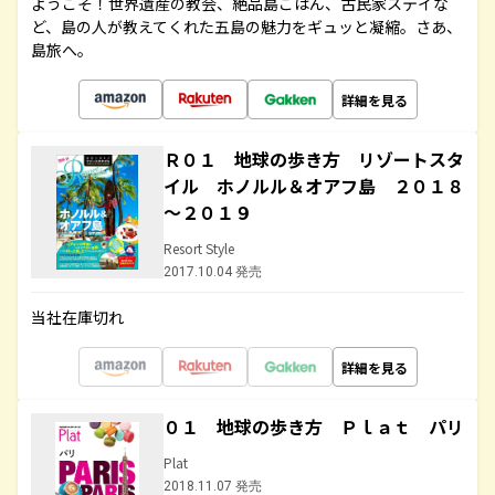
ようこそ！世界遺産の教会、絶品島ごはん、古民家ステイな
ど、島の人が教えてくれた五島の魅力をギュッと凝縮。さあ、
島旅へ。
詳細を見る
Ｒ０１ 地球の歩き方 リゾートスタ
イル ホノルル＆オアフ島 ２０１８
～２０１９
Resort Style
2017.10.04 発売
当社在庫切れ
詳細を見る
０１ 地球の歩き方 Ｐｌａｔ パリ
Plat
2018.11.07 発売