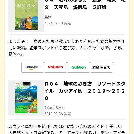
文 天売島 焼尻島 ５訂版
島旅
2026.02.13 発売
ようこそ！ 島の人たちが教えてくれた利尻・礼文の魅力を１
冊に凝縮。絶景スポットから遊び方、カルチャーまで。さあ、
島旅へ。
詳細を見る
Ｒ０４ 地球の歩き方 リゾートスタ
イル カウアイ島 ２０１９～２０２
０
Resort Style
2019.03.06 発売
カウアイ島だけを紹介したほかにない究極のガイド！ 美しい
大自然とレトロな町並み、そして神話が残るガーデン・アイラ