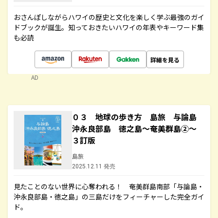
おさんぽしながらハワイの歴史と文化を楽しく学ぶ最強のガイ
ドブックが誕生。知っておきたいハワイの年表やキーワード集
も必読
詳細を見る
AD
０３ 地球の歩き方 島旅 与論島
沖永良部島 徳之島～奄美群島②～
３訂版
島旅
2025.12.11 発売
見たことのない世界に心奪われる！ 奄美群島南部「与論島・
沖永良部島・徳之島」の三島だけをフィーチャーした完全ガイ
ド。