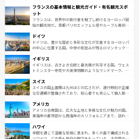
できる。朝目覚めてから夜眠るまで、すべての瞬間を楽し
と文化が詰まったヨーロッパ屈指の旅行先だ。多様な地域
フランスの基本情報と観光ガイド・有名観光スポ
ませてくれるイタリアで、忘れられない旅をしてみよう！
文化が根付くこの国では、情熱的なフラメンコ、熱気あふ
なお、新着のイタリア情報は
コンテンツ一覧
を参照してほ
れる闘牛、そして美味しいタパスが生活の一部となってい
ット
しい。
る。首都マドリードの洗練された雰囲気や、バルセロナの
フランスは、世界中の旅行者を魅了し続けるヨーロッパ屈
アートに溢れた街角から、地方では古代ローマ遺跡や中世
指の観光地だ。首都パリのエッフェル塔やルーブル美術館
の城塞都市、穏やかなビーチリゾートまで多彩な表情を見
といった象徴的なスポットから、田舎町の古風な美しさま
せる。地方によって風土や気候が異なるスペインはその個
ドイツ
で、幅広い魅力が詰まっている。華麗な宮殿、歴史的な大
性で訪れる人を魅了する。 なお、新着のスペイン情報は
コ
聖堂、美しいビーチ、そして豊かな自然が、訪れる者を心
ドイツは、豊かな歴史と多彩な文化が交差するヨーロッパ
ンテンツ一覧
を参照してほしい。
から魅了する。また、フランスは美食の国としても知ら
の中心に位置する国。中世の街並みが残るロマンチック街
れ、フランス料理はユネスコ無形文化遺産にも登録されて
道から、未来を先取りするようなモダンな都市まで多様な
イギリス
いる。シャンパンの発祥地であるランス、プロヴァンスの
顔を持つこの国は、どこを歩いても飽きることがない。ベ
香り高いラベンダー畑など、多彩な楽しみ方が可能だ。さ
ルリンの文化的活気、バイエルン州のアルプスの絶景、そ
イギリスは、古きよき伝統と最先端が共存する国。ウェス
らに、パリ以外の地域にも魅力が溢れており、どの街角に
してライン川沿いのワイン畑といった風景は必見。ビール
トミンスター寺院や大英博物館のようなランドマーク、歴
も豊かな歴史と文化が息づいている。パリ以外の個性あふ
とソーセージを味わいながら地元の人と過ごす楽しい時間
史ある大学都市、美しい丘陵地帯や牧歌的な風景など、エ
れる地方に足を運ぶとそれぞれで全く異なる文化を体験で
スイス
は、お酒好きな人にはぜひ体験してほしい。 なお、新着の
リアごとに異なる魅力がある。また、優雅なアフタヌーン
きるだろう。 なお、新着のフランス情報は
コンテンツ一覧
ドイツ情報は
コンテンツ一覧
を参照してほしい。
ティー、ビール好きにはたまらない英国パブ、サッカー観
スイスの国土面積は九州ほどの広さだが、運行時刻が正確
を参照してほしい。
戦など、本場だからこそできる体験も豊富。イギリスを旅
な交通網が整備されており、初心者でも安心して個人旅行
して楽しみつくそう。 なお、新着のイギリス情報は
コンテ
を楽しめる。日本同様に時刻表どおりの旅が可能だ。中世
アメリカ
ンツ一覧
を参照してほしい。
の建物がそのまま残る町や、スイスならではのユニークな
博物館もあり、アルプス観光だけでなく町歩きも満喫する
アメリカ合衆国は、広大な土地と多様な文化が魅力の国。
ことができる。国民の所得が高いため物価も高いが、旅行
東海岸の都市部から西海岸のカリフォルニアまで、訪れる
者向けの交通パス提供のサービスもあり、うまく活用すれ
場所ごとに異なる風景と体験が待っている。ニューヨーク
ハワイ
ば市内交通費無料で観光を楽しむこともできる。 なお、新
のような巨大都市は、観光、ショッピング、エンターテイ
着のスイス情報は
コンテンツ一覧
を参照してほしい。
ンメントが詰まった刺激的なスポットだ。一方、アメリカ
年間を通じて温暖な気候に恵まれ、多くの島で構成される
西部には大自然が広がり、グランドキャニオンやイエロー
ハワイは、どの島も独自の魅力をもっている。大自然の神