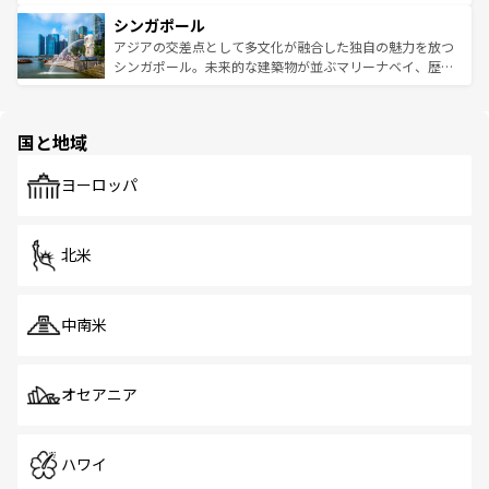
るはずだ。 なお、新着のベトナム情報は
コンテンツ一覧
を
は世界的に有名で、屋台から高級レストランまで味覚を刺
的なアートスポット、そして歴史と現代が融合した町並
参照してほしい。
シンガポール
激する。気候は一年中温暖で、どの季節にも異なる楽しみ
み、どこを訪れても感動するはず。観光スポットが密集し
が待っている。親しみやすいタイの人々、仏教を中心とし
ており、効率よく見どころを回れるのも魅力。息をのむよ
アジアの交差点として多文化が融合した独自の魅力を放つ
た文化、そして多様な観光資源が、訪れる旅人を魅了し続
うな絶景から文化的な体験まで、香港を存分に楽しみ尽く
シンガポール。未来的な建築物が並ぶマリーナベイ、歴史
ける。 なお、新着のタイ情報は
コンテンツ一覧
を参照して
そう。 なお、新着の香港情報は
コンテンツ一覧
を参照して
と伝統を感じられるエスニックタウン、多数の緑豊かな公
ほしい。
ほしい。
園や自然保護区など、自然が調和した近代的な景観と文化
の多様性あふれるカラフルな町は、どこを歩いても新しい
国と地域
発見がある。さらに、治安のよさや充実した公共交通機関
も、旅行者にとっては魅力的なポイント。グルメも豊富
で、ホーカーズは地元の風情を楽しめる外せないスポット
ヨーロッパ
だ。訪れる人を飽きさせないシンガポールで、多様な魅力
を体感しよう。 なお、新着のシンガポール情報は
コンテン
ツ一覧
を参照してほしい。
北米
中南米
オセアニア
ハワイ