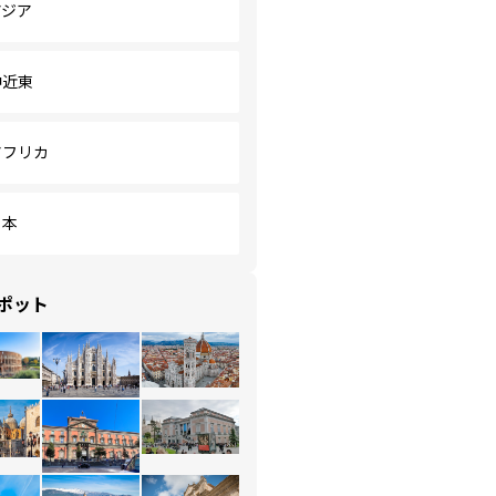
アジア
中近東
アフリカ
日本
ポット