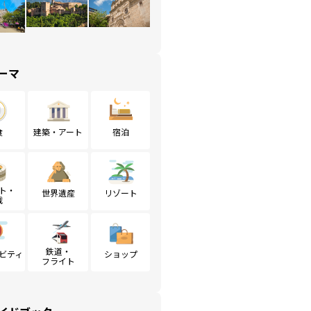
ーマ
食
建築・アート
宿泊
ト・
世界遺産
リゾート
戦
鉄道・
ビティ
ショップ
フライト