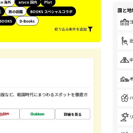
co 海外
aruco 国内
Plat
国と地
代
旅の図鑑
BOOKS スペシャルコラボ
BOOKS
D-Books
絞り込み条件を追加
施設など、戦国時代にまつわるスポットを徹底ガ
詳細を見る