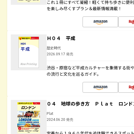
これ１冊にすべて凝縮！軽くて持ち歩きに便
を楽しみ尽くすプラン＆最新情報満載！
Ｈ０４ 平成
歴史時代
2026.09.17 発売
渋谷・原宿など平成カルチャーを象徴する街
の流行と文化を巡るガイド。
０４ 地球の歩き方 Ｐｌａｔ ロンド
Plat
2024.06.20 発売
定番から１９６０年代を追体験できるスポッ