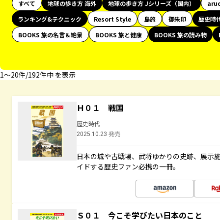
すべて
地球の歩き方 海外
地球の歩き方 Jシリーズ（国内）
aru
ランキング&テクニック
Resort Style
島旅
御朱印
歴史時
BOOKS 旅の名言＆絶景
BOOKS 旅と健康
BOOKS 旅の読み物
1〜20件/192件中 を表示
Ｈ０１ 戦国
歴史時代
2025.10.23 発売
日本の城や古戦場、武将ゆかりの史跡、展示
イドする歴史ファン必携の一冊。
Ｓ０１ 今こそ学びたい日本のこと