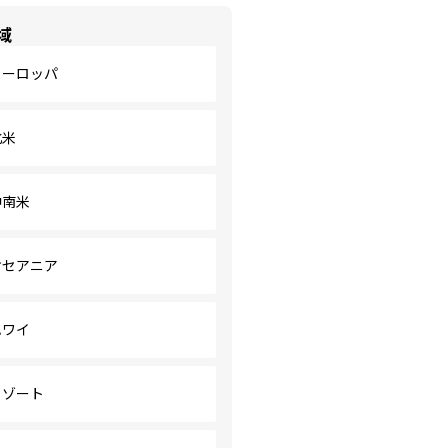
域
ヨーロッパ
北米
中南米
オセアニア
ハワイ
リゾート